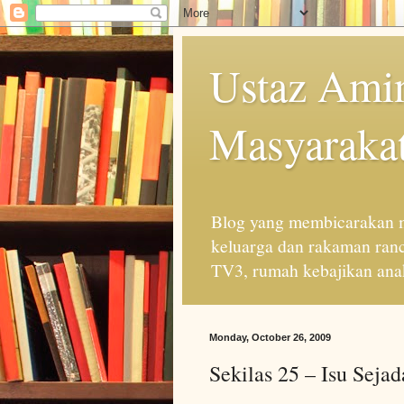
Ustaz Amin
Masyarakat
Blog yang membicarakan m
keluarga dan rakaman ran
TV3, rumah kebajikan anak
Monday, October 26, 2009
Sekilas 25 – Isu Sejad