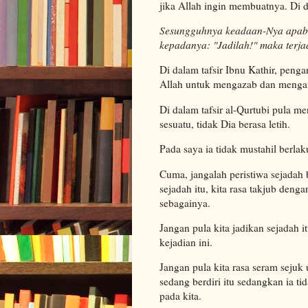
jika Allah ingin membuatnya. Di 
Sesungguhnya keadaan-Nya apabi
kepadanya: "Jadilah!" maka terjad
Di dalam tafsir Ibnu Kathir, pe
Allah untuk mengazab dan mengam
Di dalam tafsir al-Qurtubi pula m
sesuatu, tidak Dia berasa letih.
Pada saya ia tidak mustahil berlak
Cuma, jangalah peristiwa sejadah b
sejadah itu, kita rasa takjub denga
sebagainya.
Jangan pula kita jadikan sejadah 
kejadian ini.
Jangan pula kita rasa seram seju
sedang berdiri itu sedangkan ia t
pada kita.