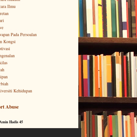
cara Ilmu
retan
ari
ve
wapan Pada Persoalan
m Kongsi
tivasi
ngenalan
kilas
rah
sipan
rbiah
iversiti Kehidupan
rt Abuse
 Amin Hadis 45