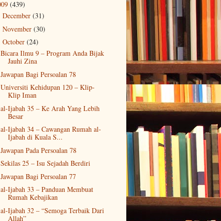
009
(439)
December
(31)
►
November
(30)
►
October
(24)
▼
Bicara Ilmu 9 – Program Anda Bijak
Jauhi Zina
Jawapan Bagi Persoalan 78
Universiti Kehidupan 120 – Klip-
Klip Iman
al-Ijabah 35 – Ke Arah Yang Lebih
Besar
al-Ijabah 34 – Cawangan Rumah al-
Ijabah di Kuala S...
Jawapan Pada Persoalan 78
Sekilas 25 – Isu Sejadah Berdiri
Jawapan Bagi Persoalan 77
al-Ijabah 33 – Panduan Membuat
Rumah Kebajikan
al-Ijabah 32 – “Semoga Terbaik Dari
Allah”