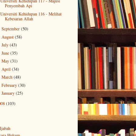
Universiti Kehidupan 117 - Majusi
Penyembah Api
Universiti Kehidupan 116 - Melihat
Kebesaran Allah
September
(50)
►
August
(58)
►
July
(43)
►
June
(35)
►
May
(31)
►
April
(34)
►
March
(48)
►
February
(30)
►
January
(25)
►
008
(103)
-Ijabah
cara Hukum