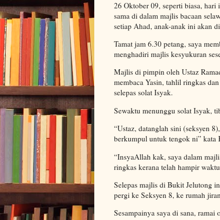
26 Oktober 09, seperti biasa, hari
sama di dalam majlis bacaan sel
setiap Ahad, anak-anak ini akan d
Tamat jam 6.30 petang, saya memb
menghadiri majlis kesyukuran se
Majlis di pimpin oleh Ustaz Rama
membaca Yasin, tahlil ringkas dan
selepas solat Isyak.
Sewaktu menunggu solat Isyak, tib
“Ustaz, datanglah sini (seksyen 8),
berkumpul untuk tengok ni” kata 
“InsyaAllah kak, saya dalam majlis
ringkas kerana telah hampir waktu
Selepas majlis di Bukit Jelutong i
pergi ke Seksyen 8, ke rumah jira
Sesampainya saya di sana, ramai