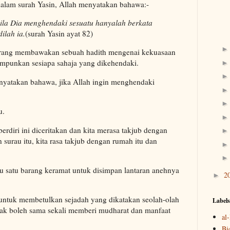
dalam surah Yasin, Allah menyatakan bahawa:-
la Dia menghendaki sesuatu hanyalah berkata
ilah ia.
(surah Yasin ayat 82)
ngarang membawakan sebuah hadith mengenai kekuasaan
punkan sesiapa sahaja yang dikehendaki.
enyatakan bahawa, jika Allah ingin menghendaki
u.
erdiri ini diceritakan dan kita merasa takjub dengan
n surau itu, kita rasa takjub dengan rumah itu dan
itu satu barang keramat untuk disimpan lantaran anehnya
2
►
k untuk membetulkan sejadah yang dikatakan seolah-olah
Labels
idak boleh sama sekali memberi mudharat dan manfaat
al
Bi