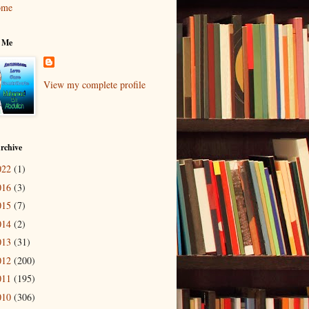
ome
 Me
View my complete profile
rchive
022
(1)
016
(3)
015
(7)
014
(2)
013
(31)
012
(200)
011
(195)
010
(306)