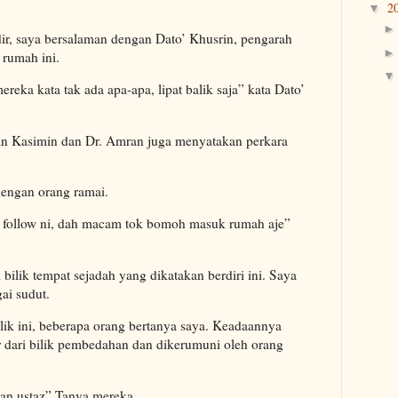
2
▼
r, saya bersalaman dengan Dato’ Khusrin, pengarah
 rumah ini.
reka kata tak ada apa-apa, lipat balik saja” kata Dato’
n Kasimin dan Dr. Amran juga menyatakan perkara
dengan orang ramai.
 follow ni, dah macam tok bomoh masuk rumah aje”
bilik tempat sejadah yang dikatakan berdiri ini. Saya
ai sudut.
ilik ini, beberapa orang bertanya saya. Keadaannya
r dari bilik pembedahan dan dikerumuni oleh orang
an ustaz” Tanya mereka.