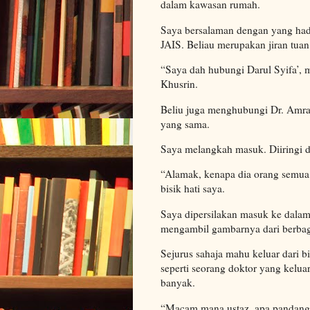
dalam kawasan rumah.
Saya bersalaman dengan yang hadi
JAIS. Beliau merupakan jiran tuan
“Saya dah hubungi Darul Syifa’, me
Khusrin.
Beliu juga menghubungi Dr. Amra
yang sama.
Saya melangkah masuk. Diiringi 
“Alamak, kenapa dia orang semua
bisik hati saya.
Saya dipersilakan masuk ke dalam 
mengambil gambarnya dari berbag
Sejurus sahaja mahu keluar dari b
seperti seorang doktor yang kelua
banyak.
“Macam mana ustaz, apa pandang