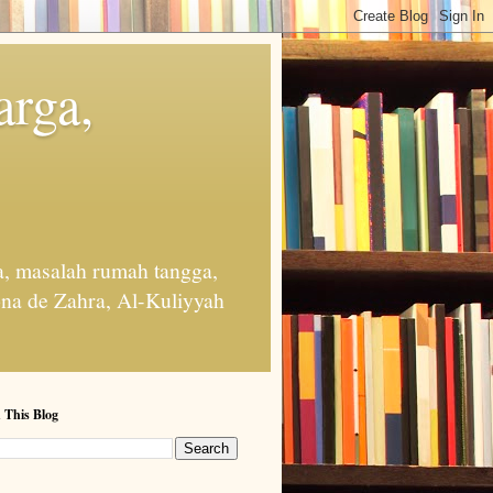
arga,
, masalah rumah tangga,
na de Zahra, Al-Kuliyyah
 This Blog