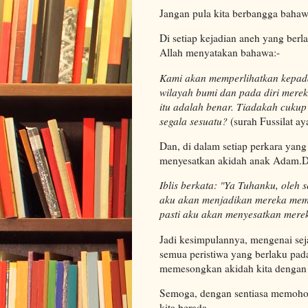
Jangan pula kita berbangga bahawa 
Di setiap kejadian aneh yang berl
Allah menyatakan bahawa:-
Kami akan memperlihatkan kepada
wilayah bumi dan pada diri merek
itu adalah benar. Tiadakah cuku
segala sesuatu?
(surah Fussilat ay
Dan, di dalam setiap perkara yan
menyesatkan akidah anak Adam.Di
Iblis berkata: "Ya Tuhanku, oleh
aku akan menjadikan mereka mema
pasti aku akan menyesatkan mere
Jadi kesimpulannya, mengenai seja
semua peristiwa yang berlaku pad
memesongkan akidah kita dengan p
Semoga, dengan sentiasa memohon 
kita berada.