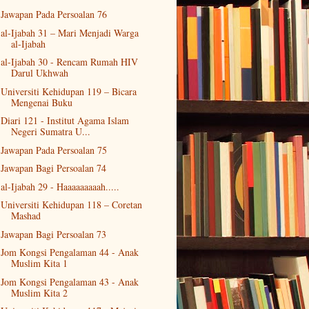
Jawapan Pada Persoalan 76
al-Ijabah 31 – Mari Menjadi Warga
al-Ijabah
al-Ijabah 30 - Rencam Rumah HIV
Darul Ukhwah
Universiti Kehidupan 119 – Bicara
Mengenai Buku
Diari 121 - Institut Agama Islam
Negeri Sumatra U...
Jawapan Pada Persoalan 75
Jawapan Bagi Persoalan 74
al-Ijabah 29 - Haaaaaaaaah.....
Universiti Kehidupan 118 – Coretan
Mashad
Jawapan Bagi Persoalan 73
Jom Kongsi Pengalaman 44 - Anak
Muslim Kita 1
Jom Kongsi Pengalaman 43 - Anak
Muslim Kita 2