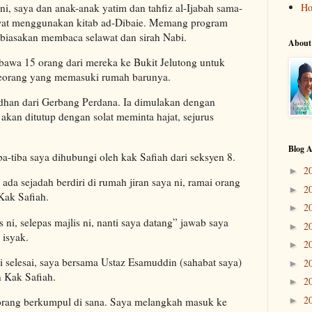
 ini, saya dan anak-anak yatim dan tahfiz al-Ijabah sama-
H
awat menggunakan kitab ad-Dibaie. Memang program
ibiasakan membaca selawat dan sirah Nabi.
About
awa 15 orang dari mereka ke Bukit Jelutong untuk
seorang yang memasuki rumah barunya.
dhan dari Gerbang Perdana. Ia dimulakan dengan
 akan ditutup dengan solat meminta hajat, sejurus
Blog A
a-tiba saya dihubungi oleh kak Safiah dari seksyen 8.
2
►
 ada sejadah berdiri di rumah jiran saya ni, ramai orang
2
►
Kak Safiah.
2
►
 ni, selepas majlis ni, nanti saya datang” jawab saya
2
►
 isyak.
2
►
ni selesai, saya bersama Ustaz Esamuddin (sahabat saya)
2
►
n Kak Safiah.
2
►
2
►
 orang berkumpul di sana. Saya melangkah masuk ke