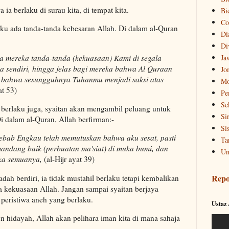
ia berlaku di surau kita, di tempat kita.
Bi
Co
aku ada tanda-tanda kebesaran Allah. Di dalam al-Quran
Di
Di
 mereka tanda-tanda (kekuasaan) Kami di segala
Ja
a sendiri, hingga jelas bagi mereka bahwa Al Quraan
Jo
p bahwa sesungguhnya Tuhanmu menjadi saksi atas
Mo
at 53)
Pe
Se
g berlaku juga, syaitan akan mengambil peluang untuk
Si
 dalam al-Quran, Allah berfirman:-
Si
 sebab Engkau telah memutuskan bahwa aku sesat, pasti
Ta
ndang baik (perbuatan ma'siat) di muka bumi, dan
Un
ka semuanya,
(al-Hijr ayat 39)
Repo
dah berdiri, ia tidak mustahil berlaku tetapi kembalikan
a kekuasaan Allah. Jangan sampai syaitan berjaya
eristiwa aneh yang berlaku.
Ustaz
hidayah, Allah akan pelihara iman kita di mana sahaja