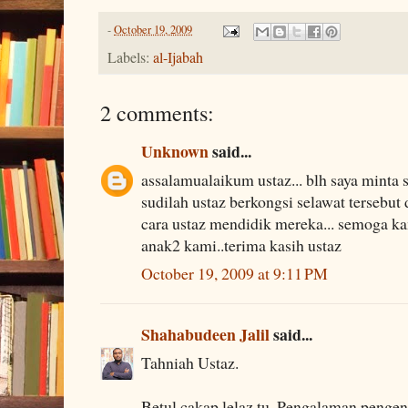
-
October 19, 2009
Labels:
al-Ijabah
2 comments:
Unknown
said...
assalamualaikum ustaz... blh saya minta 
sudilah ustaz berkongsi selawat tersebut d
cara ustaz mendidik mereka... semoga ka
anak2 kami..terima kasih ustaz
October 19, 2009 at 9:11 PM
Shahabudeen Jalil
said...
Tahniah Ustaz.
Betul cakap lelaz tu. Pengalaman pengen