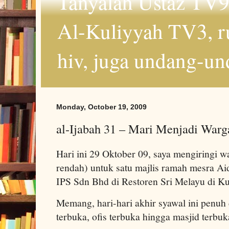
Tanyalah Ustaz TV9
Al-Kuliyyah TV3, r
hiv, juga undang-un
Monday, October 19, 2009
al-Ijabah 31 – Mari Menjadi Warga
Hari ini 29 Oktober 09, saya mengiringi wa
rendah) untuk satu majlis ramah mesra Aidi
IPS Sdn Bhd di Restoren Sri Melayu di K
Memang, hari-hari akhir syawal ini penuh
terbuka, ofis terbuka hingga masjid terbuk