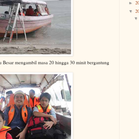
2
►
2
▼
lau Besar mengambil masa 20 hingga 30 minit bergantung