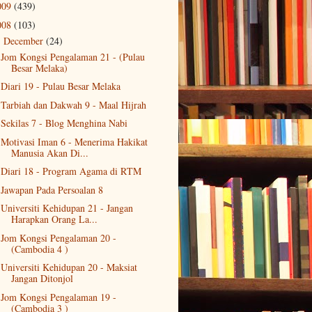
009
(439)
008
(103)
December
(24)
▼
Jom Kongsi Pengalaman 21 - (Pulau
Besar Melaka)
Diari 19 - Pulau Besar Melaka
Tarbiah dan Dakwah 9 - Maal Hijrah
Sekilas 7 - Blog Menghina Nabi
Motivasi Iman 6 - Menerima Hakikat
Manusia Akan Di...
Diari 18 - Program Agama di RTM
Jawapan Pada Persoalan 8
Universiti Kehidupan 21 - Jangan
Harapkan Orang La...
Jom Kongsi Pengalaman 20 -
(Cambodia 4 )
Universiti Kehidupan 20 - Maksiat
Jangan Ditonjol
Jom Kongsi Pengalaman 19 -
(Cambodia 3 )