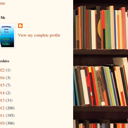
ome
 Me
View my complete profile
rchive
022
(1)
016
(3)
015
(7)
014
(2)
013
(31)
012
(200)
011
(195)
010
(306)