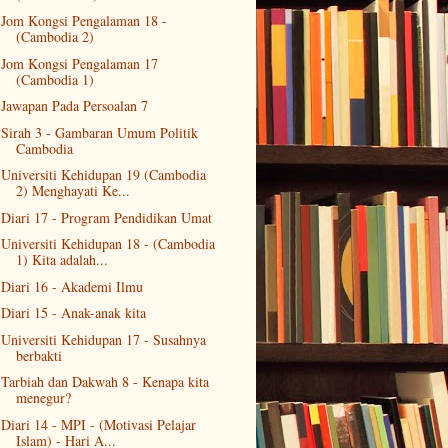
Jom Kongsi Pengalaman 18 -
(Cambodia 2)
Jom Kongsi Pengalaman 17
(Cambodia 1)
Jawapan Pada Persoalan 7
Sirah 3 - Gambaran Umum Politik
Cambodia
Universiti Kehidupan 19 (Cambodia
2) Menghayati Ke...
Diari 17 - Program Pendidikan Umat
Universiti Kehidupan 18 - (Cambodia
1) Kita adalah...
Diari 16 - Akademi Ilmu
Diari 15 - Anak-anak kita
Universiti Kehidupan 17 - Susahnya
berbakti
Tarbiah dan Dakwah 8 - Kenapa kita
menegur?
Diari 14 - MPI - (Motivasi Pelajar
Islam) - Hari A...