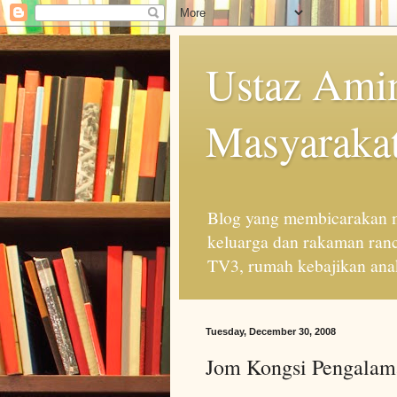
Ustaz Amin
Masyarakat
Blog yang membicarakan m
keluarga dan rakaman ran
TV3, rumah kebajikan anak
Tuesday, December 30, 2008
Jom Kongsi Pengalama