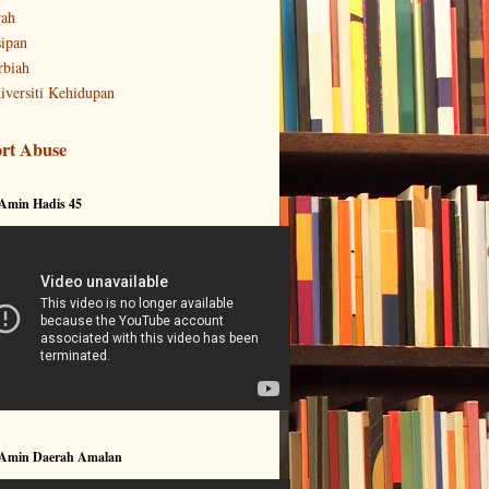
rah
sipan
rbiah
iversiti Kehidupan
rt Abuse
 Amin Hadis 45
 Amin Daerah Amalan