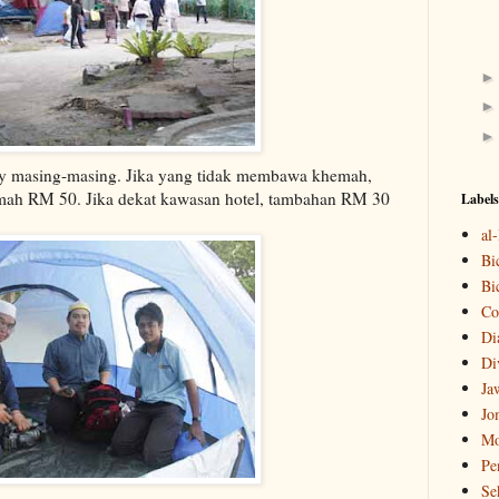
masing-masing. Jika yang tidak membawa khemah,
mah RM 50. Jika dekat kawasan hotel, tambahan RM 30
Labels
al
Bi
Bi
Co
Di
Di
Ja
Jo
Mo
Pe
Se