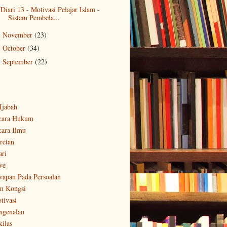
Diari 13 - Motivasi Pelajar Islam -
Sistem Pembela...
November
(23)
►
October
(34)
►
September
(22)
►
-Ijabah
cara Hukum
cara Ilmu
retan
ari
ve
wapan Pada Persoalan
m Kongsi
tivasi
ngenalan
kilas