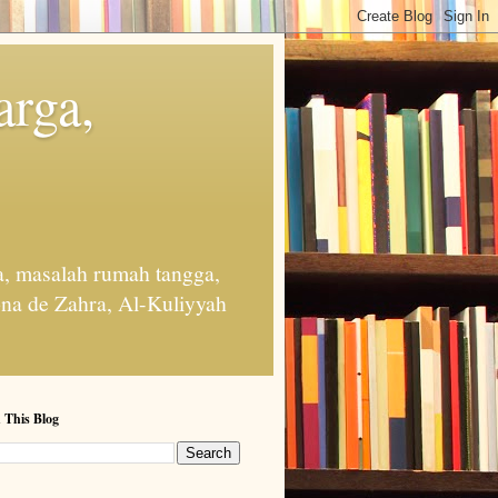
arga,
, masalah rumah tangga,
na de Zahra, Al-Kuliyyah
 This Blog