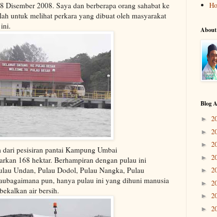
8 Disember 2008. Saya dan berberapa orang sahabat ke
H
lah untuk melihat perkara yang dibuat oleh masyarakat
ini.
About
Blog A
2
►
2
►
2
►
km dari pesisiran pantai Kampung Umbai
2
►
arkan 168 hektar. Berhampiran dengan pulau ini
 pulau Undan, Pulau Dodol, Pulau Nangka, Pulau
2
►
ubagaimana pun, hanya pulau ini yang dihuni manusia
2
►
bekalkan air bersih.
2
►
2
►