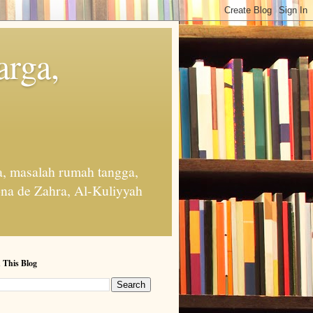
arga,
, masalah rumah tangga,
na de Zahra, Al-Kuliyyah
 This Blog