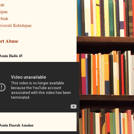
rah
sipan
rbiah
iversiti Kehidupan
rt Abuse
 Amin Hadis 45
 Amin Daerah Amalan