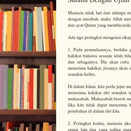
Manusia tidak lari dari ditimpa 
dengan musibah, maka Allah men
dan ayat Quran yang membicarak
Ada tiga peringkat mengenai sika
1. Pada permulaannya, berlaku p
hakikat bahawa sesuatu telah hil
dan sebagainya. Dia akan cuba l
menerima hakikat, jiwanya akan s
semakin keliru.
Di dalam Islam, kita perlu jujur m
menerima hakikat diri semakin t
muhasabah. Muhasabah bererti me
Jika kita tidak dapat menerima 
perubahan di dalam diri kita.
2. Peringkat kedua, manusia a
orang lain dan yang paling para