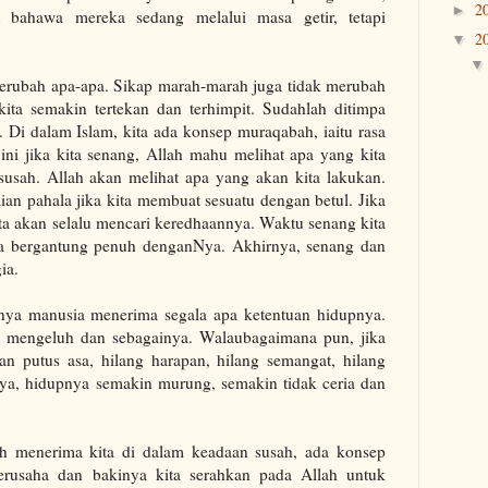
2
►
 bahawa mereka sedang melalui masa getir, tetapi
2
▼
rubah apa-apa. Sikap marah-marah juga tidak merubah
ta semakin tertekan dan terhimpit. Sudahlah ditimpa
. Di dalam Islam, kita ada konsep muraqabah, iaitu rasa
 ini jika kita senang, Allah mahu melihat apa yang kita
 susah. Allah akan melihat apa yang akan kita lakukan.
ian pahala jika kita membuat sesuatu dengan betul. Jika
kita akan selalu mencari keredhaannya. Waktu senang kita
ita bergantung penuh denganNya. Akhirnya, senang dan
ia.
sanya manusia menerima segala apa ketentuan hidupnya.
k mengeluh dan sebagainya. Walaubagaimana pun, jika
n putus asa, hilang harapan, hilang semangat, hilang
nya, hidupnya semakin murung, semakin tidak ceria dan
lah menerima kita di dalam keadaan susah, ada konsep
berusaha dan bakinya kita serahkan pada Allah untuk