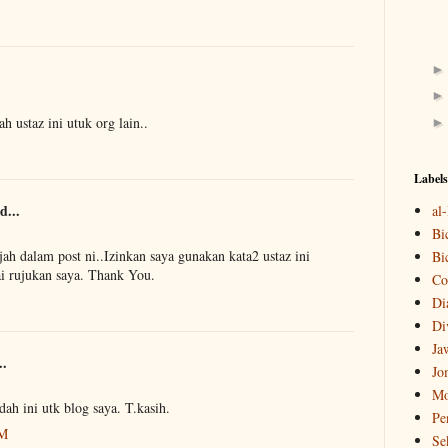
h ustaz ini utuk org lain..
Labels
d...
al
Bi
jah dalam post ni..Izinkan saya gunakan kata2 ustaz ini
Bi
ai rujukan saya. Thank You.
Co
Di
Di
Ja
..
Jo
Mo
ah ini utk blog saya. T.kasih.
Pe
PM
Se