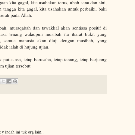
an kita gagal, kita usahakan terus, ubah sana dan sini,
h tangga kita gagal, kita usahakan untuk perbaiki, baki
serah pada Allah.
h, muraqabah dan tawakkal akan sentiasa positif di
iasa tenang walaupun musibah itu ibarat bukit yang
 semua manusia akan diuji dengan musibah, yang
dak ialah di hujung ujian.
ak putus asa, tetap berusaha, tetap tenang, tetap berjuang
m ujian tersebut.
 y indah ini tuk org lain..