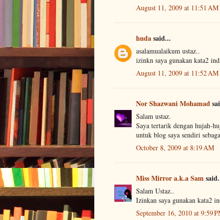
August 11, 2009 at 11:51 AM
huda
said...
asalamualaikum ustaz..
izinkn saya gunakan kata2 inda
August 11, 2009 at 11:52 AM
Nor Shazwani Mohamad
sai
Salam ustaz.
Saya tertarik dengan hujah-hu
untuk blog saya sendiri sebag
October 8, 2009 at 8:19 AM
Miss Mirror a.k.a Sam
said.
Salam Ustaz..
Izinkan saya gunakan kata2 ind
September 16, 2010 at 9:59 