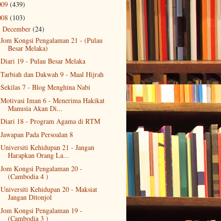
009
(439)
008
(103)
December
(24)
▼
Jom Kongsi Pengalaman 21 - (Pulau
Besar Melaka)
Diari 19 - Pulau Besar Melaka
Tarbiah dan Dakwah 9 - Maal Hijrah
Sekilas 7 - Blog Menghina Nabi
Motivasi Iman 6 - Menerima Hakikat
Manusia Akan Di...
Diari 18 - Program Agama di RTM
Jawapan Pada Persoalan 8
Universiti Kehidupan 21 - Jangan
Harapkan Orang La...
Jom Kongsi Pengalaman 20 -
(Cambodia 4 )
Universiti Kehidupan 20 - Maksiat
Jangan Ditonjol
Jom Kongsi Pengalaman 19 -
(Cambodia 3 )