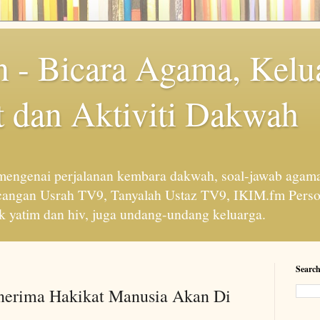
 - Bicara Agama, Kelu
 dan Aktiviti Dakwah
engenai perjalanan kembara dakwah, soal-jawab agama
cangan Usrah TV9, Tanyalah Ustaz TV9, IKIM.fm Perso
 yatim dan hiv, juga undang-undang keluarga.
Search
nerima Hakikat Manusia Akan Di