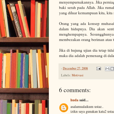
menyempurnakannya. Jika perniaga
baki serah pada Allah. Jika ruma
yang diluar kemampuan kita, kita 
Orang yang ada konsep muhasaba
dalam hidupnya. Dia akan sent
menghempapnya. Sesungghunya,
membezakan orang beriman atau ti
Jika di hujung ujian dia tetap tid
maka dia adalah pemenang di dala
-
December 27, 2008
Labels:
Motivasi
6 comments:
huda
said...
asalamualaikum ustaz..
izikn saya gunakan kata2 ustaz