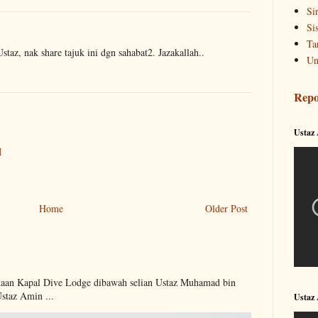
Si
Si
Ta
taz, nak share tajuk ini dgn sahabat2. Jazakallah..
Un
Repo
Ustaz
M
Home
Older Post
kaan Kapal Dive Lodge dibawah selian Ustaz Muhamad bin
Ustaz Amin ...
Ustaz