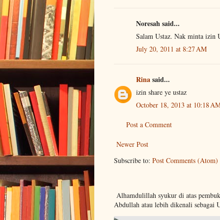
Noresah said...
Salam Ustaz. Nak minta izin Us
July 20, 2011 at 8:27 AM
Rina
said...
izin share ye ustaz
October 18, 2013 at 10:18 A
Post a Comment
Newer Post
Subscribe to:
Post Comments (Atom)
Alhamdulillah syukur di atas pembu
Abdullah atau lebih dikenali sebagai 