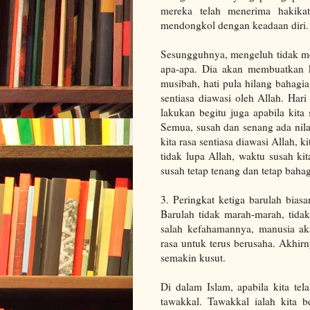
mereka telah menerima hakikat
mendongkol dengan keadaan diri.
Sesungguhnya, mengeluh tidak me
apa-apa. Dia akan membuatkan ki
musibah, hati pula hilang bahagia
sentiasa diawasi oleh Allah. Hari
lakukan begitu juga apabila kita
Semua, susah dan senang ada nila
kita rasa sentiasa diawasi Allah, 
tidak lupa Allah, waktu susah k
susah tetap tenang dan tetap bahag
3. Peringkat ketiga barulah bia
Barulah tidak marah-marah, tida
salah kefahamannya, manusia aka
rasa untuk terus berusaha. Akhir
semakin kusut.
Di dalam Islam, apabila kita te
tawakkal. Tawakkal ialah kita 