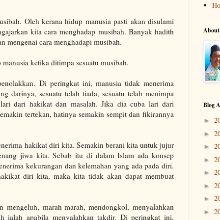
H
musibah. Oleh kerana hidup manusia pasti akan disulami
About
gajarkan kita cara menghadap musibah. Banyak hadith
an mengenai cara menghadapi musibah.
p manusia ketika ditimpa sesuatu musibah.
enolakkan. Di peringkat ini, manusia tidak menerima
ang darinya, sesuatu telah tiada, sesuatu telah menimpa
ari dari hakikat dan masalah. Jika dia cuba lari dari
Blog A
emakin tertekan, hatinya semakin sempit dan fikirannya
2
►
2
►
enerima hakikat diri kita. Semakin berani kita untuk jujur
2
►
enang jiwa kita. Sebab itu di dalam Islam ada konsep
2
►
nerima kekurangan dan kelemahan yang ada pada diri.
2
►
hakikat diri kita, maka kita tidak akan dapat membuat
2
►
2
►
kan mengeluh, marah-marah, mendongkol, menyalahkan
2
►
h ialah apabila menyalahkan takdir. Di peringkat ini,