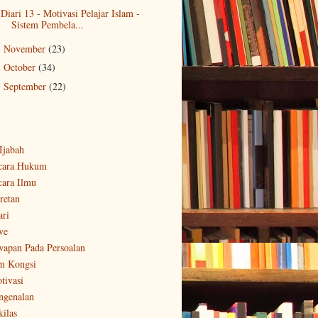
Diari 13 - Motivasi Pelajar Islam -
Sistem Pembela...
November
(23)
►
October
(34)
►
September
(22)
►
-Ijabah
cara Hukum
cara Ilmu
retan
ari
ve
wapan Pada Persoalan
m Kongsi
tivasi
ngenalan
kilas