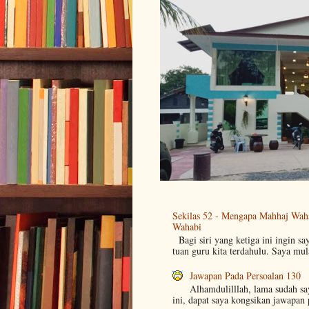
Sekilas 52 - Mengapa Mahhaj Wah
Wahabi
Bagi siri yang ketiga ini ingin sa
tuan guru kita terdahulu. Saya mul
Jawapan Pada Persoalan 130
Alhamdulilllah, lama sudah s
ini, dapat saya kongsikan jawapan 