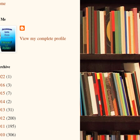
ome
 Me
View my complete profile
rchive
022
(1)
016
(3)
015
(7)
014
(2)
013
(31)
012
(200)
011
(195)
010
(306)