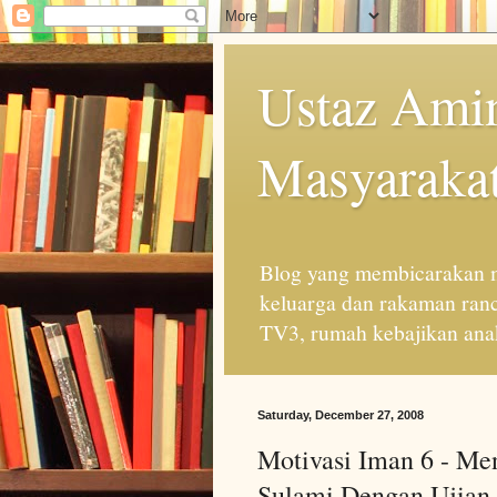
Ustaz Amin
Masyarakat
Blog yang membicarakan m
keluarga dan rakaman ran
TV3, rumah kebajikan anak
Saturday, December 27, 2008
Motivasi Iman 6 - Me
Sulami Dengan Ujian