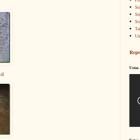
Se
Si
Si
Ta
Un
Repo
Ustaz
il