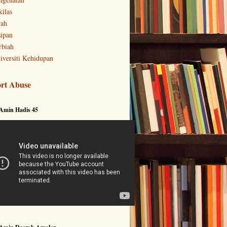
kilas
rah
sipan
rbiah
iversiti Kehidupan
rt Abuse
 Amin Hadis 45