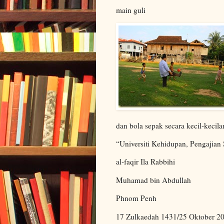
main guli
dan bola sepak secara kecil-keci
“Universiti Kehidupan, Pengajian
al-faqir Ila Rabbihi
Muhamad bin Abdullah
Phnom Penh
17 Zulkaedah 1431/25 Oktober 2