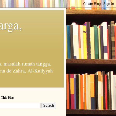
arga,
, masalah rumah tangga,
na de Zahra, Al-Kuliyyah
 This Blog