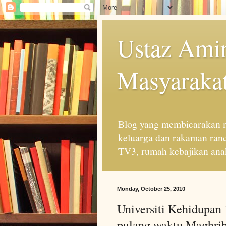
Ustaz Amin
Masyarakat
Blog yang membicarakan m
keluarga dan rakaman ran
TV3, rumah kebajikan anak
Monday, October 25, 2010
Universiti Kehidupan 
pulang waktu Maghri