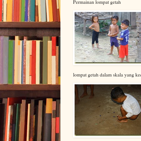
Permainan lompat getah
lompat getah dalam skala yang kec