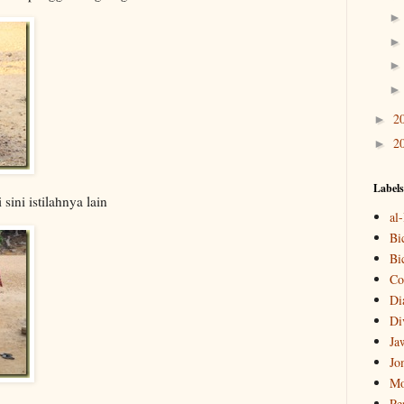
2
►
2
►
Labels
ini istilahnya lain
al
Bi
Bi
Co
Di
Di
Ja
Jo
Mo
Pe