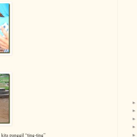
 kita panggil “ting-ting”