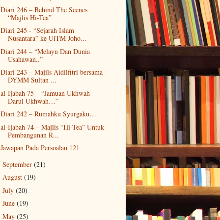
Diari 246 – Behind The Scenes
“Majlis Hi-Tea”
Diari 245 - “Sejarah Islam
Nusantara” ke UiTM Joho...
Diari 244 – “Melayu Dan Dunia
Usahawan..”
Diari 243 – Majils Aidilfitri bersama
DYMM Sultan ...
al-Ijabah 75 – “Jamuan Ukhwah
Darul Ukhwah…”
Diari 242 – Rumahku Syurgaku…
al-Ijabah 74 – Majlis “Hi-Tea” Untuk
Pembangunan R...
Jawapan Pada Persoalan 121
September
(21)
►
August
(19)
►
July
(20)
►
June
(19)
►
May
(25)
►