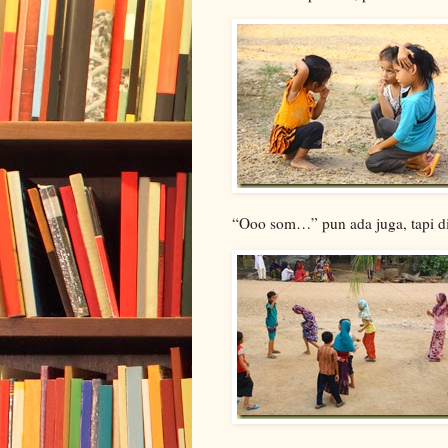
“Ooo som…” pun ada juga, tapi di s