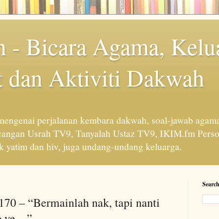
 - Bicara Agama, Kelu
 dan Aktiviti Dakwah
engenai perjalanan kembara dakwah, soal-jawab agama
cangan Usrah TV9, Tanyalah Ustaz TV9, IKIM.fm Perso
 yatim dan hiv, juga undang-undang keluarga.
Search
170 – “Bermainlah nak, tapi nanti
b ye…”