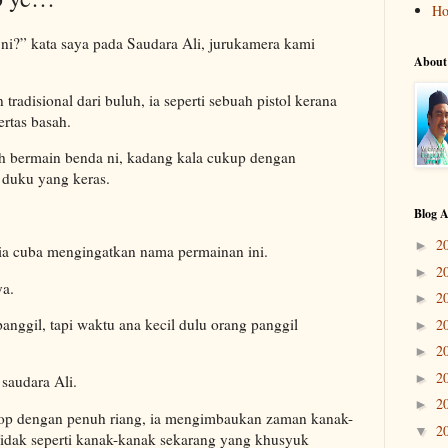
H
 ni?” kata saya pada Saudara Ali, jurukamera kami
About
radisional dari buluh, ia seperti sebuah pistol kerana
rtas basah.
ah bermain benda ni, kadang kala cukup dengan
duku yang keras.
Blog A
2
►
dia cuba mengingatkan nama permainan ini.
2
►
ya.
2
►
anggil, tapi waktu ana kecil dulu orang panggil
2
►
2
►
2
►
 saudara Ali.
2
►
otop dengan penuh riang, ia mengimbaukan zaman kanak-
2
▼
 Tidak seperti kanak-kanak sekarang yang khusyuk