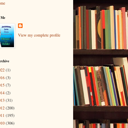
ome
 Me
View my complete profile
rchive
022
(1)
016
(3)
015
(7)
014
(2)
013
(31)
012
(200)
011
(195)
010
(306)