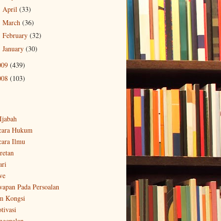
April
(33)
►
March
(36)
►
February
(32)
►
January
(30)
►
009
(439)
008
(103)
-Ijabah
cara Hukum
cara Ilmu
retan
ari
ve
wapan Pada Persoalan
m Kongsi
tivasi
ngenalan