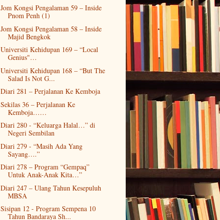
Jom Kongsi Pengalaman 59 – Inside
Pnom Penh (1)
Jom Kongsi Pengalaman 58 – Inside
Majid Bengkok
Universiti Kehidupan 169 – “Local
Genius"…
Universiti Kehidupan 168 – “But The
Salad Is Not G...
Diari 281 – Perjalanan Ke Kemboja
Sekilas 36 – Perjalanan Ke
Kemboja……
Diari 280 - “Keluarga Halal…” di
Negeri Sembilan
Diari 279 - “Masih Ada Yang
Sayang….”
Diari 278 – Program “Gempaq”
Untuk Anak-Anak Kita…”
Diari 247 – Ulang Tahun Kesepuluh
MBSA
Sisipan 12 - Program Sempena 10
Tahun Bandaraya Sh...