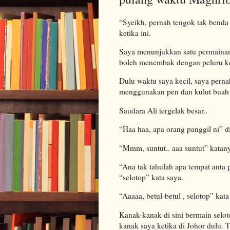
“Syeikh, pernah tengok tak benda
ketika ini.
Saya menunjukkan satu permainan t
boleh menembak dengan peluru ke
Dulu waktu saya kecil, saya pern
menggunakan pen dan kulut buah 
Saudara Ali tergelak besar..
“Haa haa, apa orang panggil ni” 
“Mmm, suntut.. aaa suntut” katan
“Ana tak tahulah apa tempat anta p
“selotop” kata saya.
“Aaaaa, betul-betul , selotop” kata
Kanak-kanak di sini bermain sel
kanak saya ketika di Johor dulu.