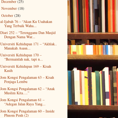
December
(25)
►
November
(18)
►
October
(28)
▼
al-Ijabah 76 – “Akan Ku Usahakan
Yang Terbaik Waha...
Diari 252 – “Terengganu Dan Masjid
Dengan Nama War...
Universiti Kehidupan 171 – “Akhlak..
Manakah Asasn...
Universiti Kehidupan 170 –
“Bermainlah nak, tapi n...
Universiti Kehidupan 169 – Kisah
Kasih
Jom Kongsi Pengalaman 63 – Kisah
Penjaga Lembu
Jom Kongsi Pengalaman 62 – “Anak
Muslim Kita….”
Jom Kongsi Pengalaman 61 –
“Adegan Jalan Raya Yang...
Jom Kongsi Pengalaman 60 – Inside
Phnom Penh (2)