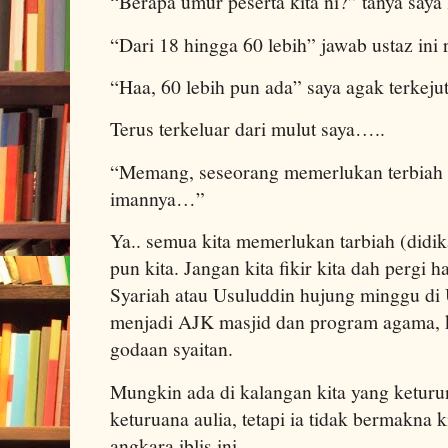
“Berapa umur peserta kita ni?” tanya saya 
“Dari 18 hingga 60 lebih” jawab ustaz ini 
“Haa, 60 lebih pun ada” saya agak terkejut
Terus terkeluar dari mulut saya…..
“Memang, seseorang memerlukan terbiah
imannya…”
Ya.. semua kita memerlukan tarbiah (didik
pun kita. Jangan kita fikir kita dah pergi h
Syariah atau Usuluddin hujung minggu di U
menjadi AJK masjid dan program agama, ki
godaan syaitan.
Mungkin ada di kalangan kita yang keturun
keturuana aulia, tetapi ia tidak bermakna k
angkara iblis ini.