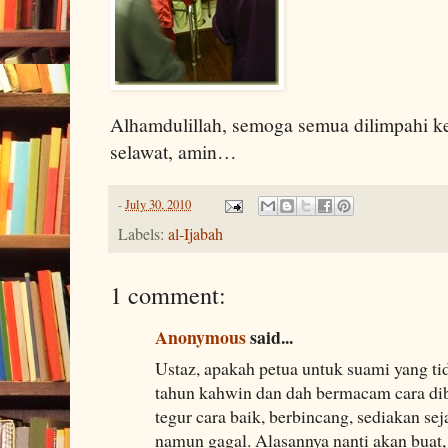
Alhamdulillah, semoga semua dilimpahi k
selawat, amin…
-
July 30, 2010
Labels:
al-Ijabah
1 comment:
Anonymous
said...
Ustaz, apakah petua untuk suami yang ti
tahun kahwin dan dah bermacam cara dibu
tegur cara baik, berbincang, sediakan se
namun gagal. Alasannya nanti akan buat, 