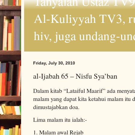
Tanyalah Ustaz TV9
Al-Kuliyyah TV3, r
hiv, juga undang-un
Friday, July 30, 2010
al-Ijabah 65 – Nisfu Sya’ban
Dalam kitab “Lataiful Maarif” ada menyat
malam yang dapat kita ketahui malam itu d
dimustajabkan doa.
Lima malam itu ialah:-
1. Malam awal Rejab