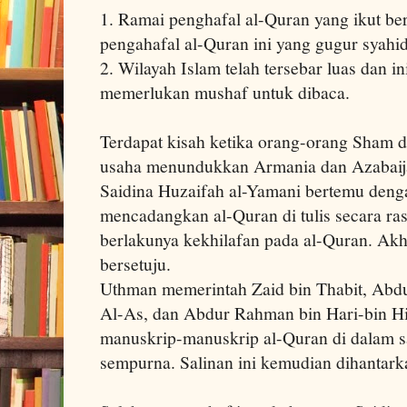
1. Ramai penghafal al-Quran yang ikut be
pengahafal al-Quran ini yang gugur syahid
2. Wilayah Islam telah tersebar luas dan i
memerlukan mushaf untuk dibaca.
Terdapat kisah ketika orang-orang Sham d
usaha menundukkan Armania dan Azabaija
Saidina Huzaifah al-Yamani bertemu den
mencadangkan al-Quran di tulis secara ra
berlakunya kekhilafan pada al-Quran. Akh
bersetuju.
Uthman memerintah Zaid bin Thabit, Abdul
Al-As, dan Abdur Rahman bin Hari-bin H
manuskrip-manuskrip al-Quran di dalam s
sempurna. Salinan ini kemudian dihantark