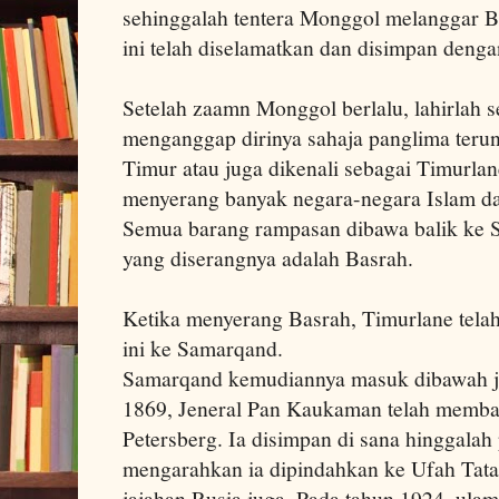
sehinggalah tentera Monggol melanggar B
ini telah diselamatkan dan disimpan denga
Setelah zaamn Monggol berlalu, lahirlah 
menganggap dirinya sahaja panglima terun
Timur atau juga dikenali sebagai Timurlan
menyerang banyak negara-negara Islam 
Semua barang rampasan dibawa balik ke S
yang diserangnya adalah Basrah.
Ketika menyerang Basrah, Timurlane te
ini ke Samarqand.
Samarqand kemudiannya masuk dibawah ja
1869, Jeneral Pan Kaukaman telah membaw
Petersberg. Ia disimpan di sana hinggalah
mengarahkan ia dipindahkan ke Ufah Tatar
jajahan Rusia juga. Pada tahun 1924, ula