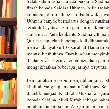
Salah satu mushaf itu ada bersama Saidina
fitnah kepada Saidina Uthman, beliau tela
kepungan di rumah beliau. Pada waktu-wak
Uthman banyak bertadarus dengan mushafn
terakhir hayatnya. Para pemberontak men
rumahnya. Pada ketika itu Saidina Uthman
Quran yang telah beberapa kali dikhatam
memasuki ayat ke 137 surah al-Baqarah k
menusuk tubuhnya. Darah beliau menyimb
ditatangnya. Isterinya cuba menahan pemb
mengakibatkan beberapa jarinya terputus.
Pembunuhan tersebut menjadikan umat Is
khalifah yang juga menantu Nabi saw. Sej
dilantik menjadi Khalifah. Mushaf al-Qura
kepada Saidina Ali di Kufah sebagai baha
pembunuhan tersebut. Al-Quran tersebut t