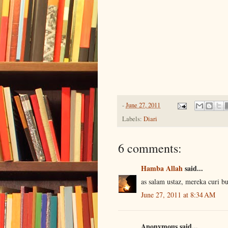
-
June 27, 2011
Labels:
Diari
6 comments:
Hamba Allah
said...
as salam ustaz, mereka curi 
June 27, 2011 at 8:34 AM
Anonymous said...