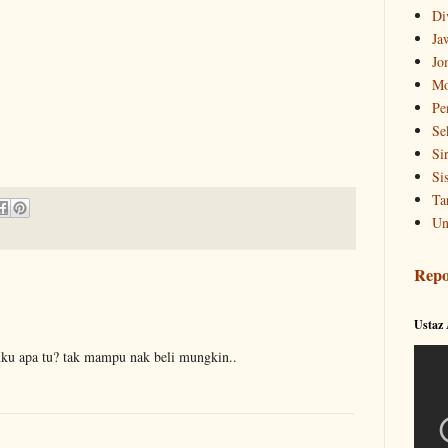
Di
Ja
Jo
Mo
Pe
Se
Si
Si
Ta
Un
Repo
Ustaz
buku apa tu? tak mampu nak beli mungkin..