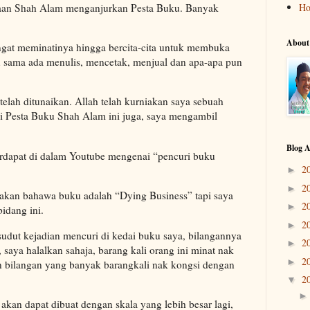
akaan Shah Alam menganjurkan Pesta Buku. Banyak
H
About
ngat meminatinya hingga bercita-cita untuk membuka
 sama ada menulis, mencetak, menjual dan apa-apa pun
a telah ditunaikan. Allah telah kurniakan saya sebuah
i Pesta Buku Shah Alam ini juga, saya mengambil
Blog A
erdapat di dalam Youtube mengenai “pencuri buku
2
►
2
►
kan bahawa buku adalah “Dying Business” tapi saya
2
►
idang ini.
2
►
 sudut kejadian mencuri di kedai buku saya, bilangannya
2
►
, saya halalkan sahaja, barang kali orang ini minat nak
2
►
an bilangan yang banyak barangkali nak kongsi dengan
2
▼
 akan dapat dibuat dengan skala yang lebih besar lagi,