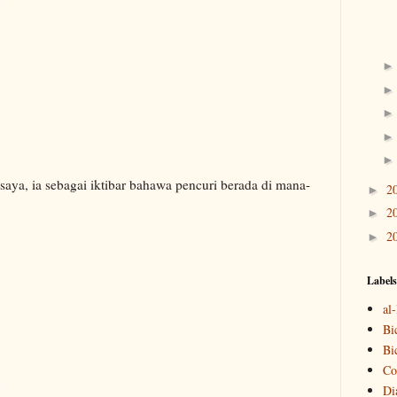
 saya, ia sebagai iktibar bahawa pencuri berada di mana-
2
►
2
►
2
►
Labels
al
Bi
Bi
Co
Di