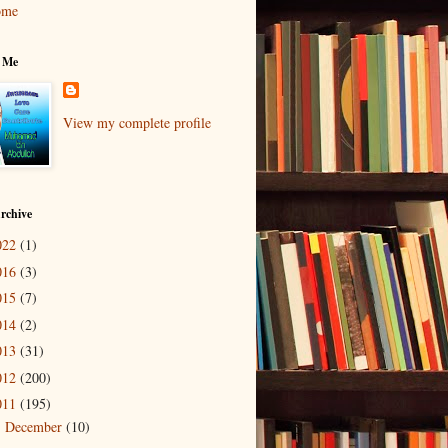
ome
 Me
View my complete profile
rchive
022
(1)
016
(3)
015
(7)
014
(2)
013
(31)
012
(200)
011
(195)
December
(10)
►