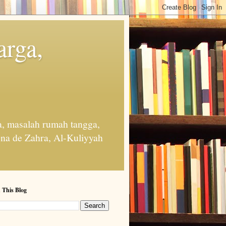
arga,
, masalah rumah tangga,
na de Zahra, Al-Kuliyyah
 This Blog