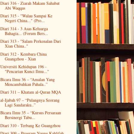
Diari 316 - Ziarah Makam Sahabat
Abi Waqqas
Diari 315 - "Walau Sampai Ke
Negeri China..." (Pro...
Diari 314 - 3 Asas Keluarga
Bahagia... (Forum Bers...
Diari 313 - "Salam Perkenalan Dari
Xian China.."
Diari 312 - Kembara China
Guangzhou - Xian
Universiti Kehidupan 196 -
"Pencarian Kunci Ilmu..."
Bicara Ilmu 36 – “Amalan Yang
Mencambahkan Pahala..”
Diari 311 – Khatam al-Quran MQA
al-Ijabah 97 – “Pulangnya Seorang
Lagi Saudaraku..”
Bicara Ilmu 35 – “Kursus Persaraan
Bersinergi Tabu...
Diari 310 - Terbang Ke Guangzhou
Diari 309 – Program Young Kahlifah