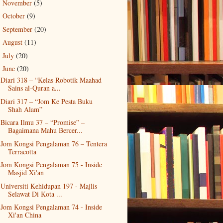
November
(5)
►
October
(9)
►
September
(20)
►
August
(11)
►
July
(20)
►
June
(20)
▼
Diari 318 – “Kelas Robotik Maahad
Sains al-Quran a...
Diari 317 – “Jom Ke Pesta Buku
Shah Alam”
Bicara Ilmu 37 – “Promise” –
Bagaimana Mahu Bercer...
Jom Kongsi Pengalaman 76 – Tentera
Terracotta
Jom Kongsi Pengalaman 75 - Inside
Masjid Xi'an
Universiti Kehidupan 197 - Majlis
Selawat Di Kota ...
Jom Kongsi Pengalaman 74 - Inside
Xi'an China