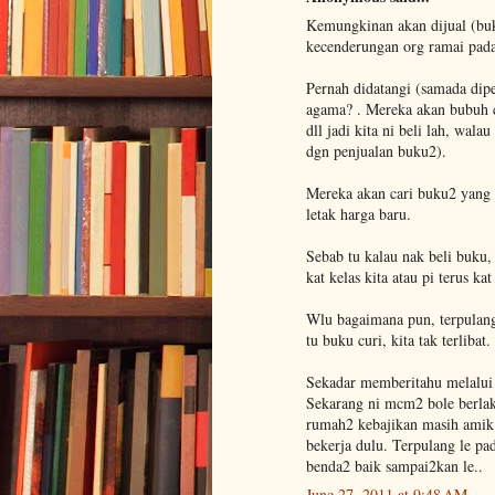
Kemungkinan akan dijual (buka
kecenderungan org ramai pad
Pernah didatangi (samada dipe
agama? . Mereka akan bubuh c
dll jadi kita ni beli lah, wal
dgn penjualan buku2).
Mereka akan cari buku2 yang 
letak harga baru.
Sebab tu kalau nak beli buku,
kat kelas kita atau pi terus kat
Wlu bagaimana pun, terpulang 
tu buku curi, kita tak terlibat
Sekadar memberitahu melalui
Sekarang ni mcm2 bole berlak
rumah2 kebajikan masih amik 
bekerja dulu. Terpulang le pa
benda2 baik sampai2kan le..
June 27, 2011 at 9:48 AM