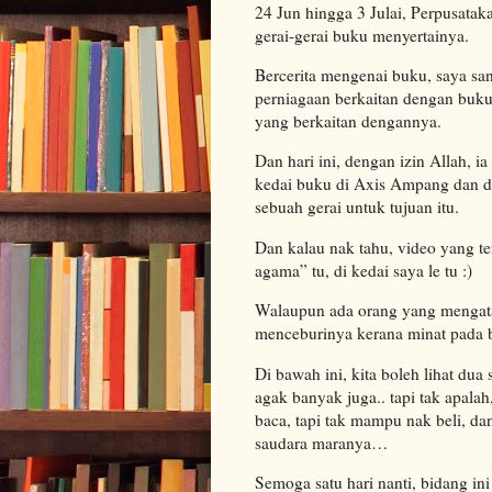
24 Jun hingga 3 Julai, Perpusat
gerai-gerai buku menyertainya.
Bercerita mengenai buku, saya sa
perniagaan berkaitan dengan buku
yang berkaitan dengannya.
Dan hari ini, dengan izin Allah, i
kedai buku di Axis Ampang dan d
sebuah gerai untuk tujuan itu.
Dan kalau nak tahu, video yang t
agama” tu, di kedai saya le tu :)
Walaupun ada orang yang mengata
menceburinya kerana minat pada b
Di bawah ini, kita boleh lihat dua
agak banyak juga.. tapi tak apalah
baca, tapi tak mampu nak beli, d
saudara maranya…
Semoga satu hari nanti, bidang ini