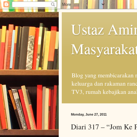
Ustaz Amin
Masyarakat
Blog yang membicarakan m
keluarga dan rakaman ran
TV3, rumah kebajikan anak
Monday, June 27, 2011
Diari 317 – “Jom Ke 