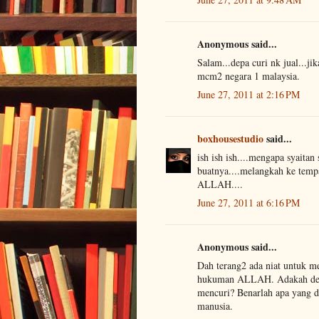
Anonymous said...
Salam...depa curi nk jual...ji
mcm2 negara 1 malaysia.
June 27, 2011 at 2:16 PM
boxhousestudio
said...
ish ish ish....mengapa syaita
buatnya....melangkah ke tem
ALLAH....
June 27, 2011 at 6:16 PM
Anonymous said...
Dah terang2 ada niat untuk me
hukuman ALLAH. Adakah deng
mencuri? Benarlah apa yang 
manusia.