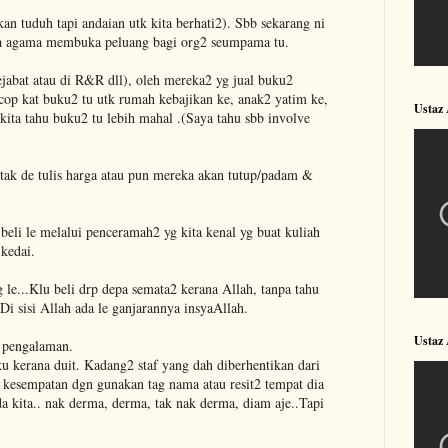
n tuduh tapi andaian utk kita berhati2). Sbb sekarang ni
a agama membuka peluang bagi org2 seumpama tu.
jabat atau di R&R dll), oleh mereka2 yg jual buku2
op kat buku2 tu utk rumah kebajikan ke, anak2 yatim ke,
Ustaz
au kita tahu buku2 tu lebih mahal .(Saya tahu sbb involve
tak de tulis harga atau pun mereka akan tutup/padam &
 beli le melalui penceramah2 yg kita kenal yg buat kuliah
 kedai.
le...Klu beli drp depa semata2 kerana Allah, tanpa tahu
. Di sisi Allah ada le ganjarannya insyaAllah.
Ustaz
 pengalaman.
u kerana duit. Kadang2 staf yang dah diberhentikan dari
kesempatan dgn gunakan tag nama atau resit2 tempat dia
da kita.. nak derma, derma, tak nak derma, diam aje..Tapi