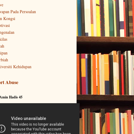
ve
wapan Pada Persoalan
m Kongsi
tivasi
ngenalan
kilas
rah
sipan
rbiah
iversiti Kehidupan
rt Abuse
 Amin Hadis 45