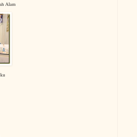
hah Alam
uku