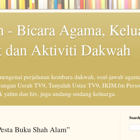
 - Bicara Agama, Kelu
 dan Aktiviti Dakwah
engenai perjalanan kembara dakwah, soal-jawab agama
cangan Usrah TV9, Tanyalah Ustaz TV9, IKIM.fm Perso
 yatim dan hiv, juga undang-undang keluarga.
Search
Pesta Buku Shah Alam”