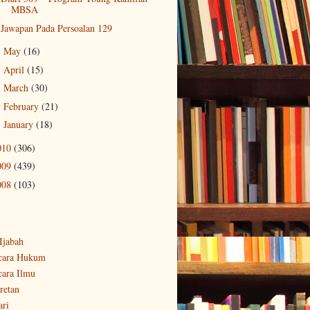
MBSA
Jawapan Pada Persoalan 129
May
(16)
►
April
(15)
►
March
(30)
►
February
(21)
►
January
(18)
►
010
(306)
009
(439)
008
(103)
-Ijabah
cara Hukum
cara Ilmu
retan
ari