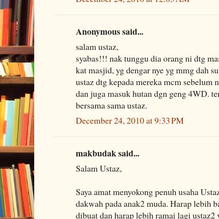
Anonymous said...
salam ustaz,
syabas!!! nak tunggu dia orang ni dtg ma
kat masjid, yg dengar nye yg mmg dah suk
ustaz dtg kepada mereka mcm sebelum ni
dan juga masuk hutan dgn geng 4WD. ter
bersama sama ustaz.
December 24, 2010 at 9:33 PM
makbudak said...
Salam Ustaz,
Saya amat menyokong penuh usaha Ust
dakwah pada anak2 muda. Harap lebih ba
dibuat dan harap lebih ramai lagi ustaz2