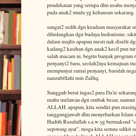
pendekatan yang serupa dlm usaha me
pada anak2 muda yg kehausan sekarang.
sangat2 sedih dgn keadaan masyarakat s
dihidangkan dgn budaya hedonisme. sikit2
dalam majlis apapun mesti nak diselit dg
kadang2 kasihan dgn anak2 kecil pun tur
salah macam ni. begitu banyak program r
penyanyi2 baru, seolah2nya kemajuan it
mempunyai ramai penyanyi, barulah negar
nauzubillahi min Zalliq.
Sungguh berat tugas2 para Da'ie sekarang
mahu melawan dgn ombak besar, namun ga
ALLAH. apapun, kita sendiri pun masing
tanggungjawab dlm menyebarkan Islam s
Hadith Rasulullah s.a.w yg bermaksud "
sepotong ayat". moga kita semua sdikit
menegakkan kalimah ALLAH ini spt si bu