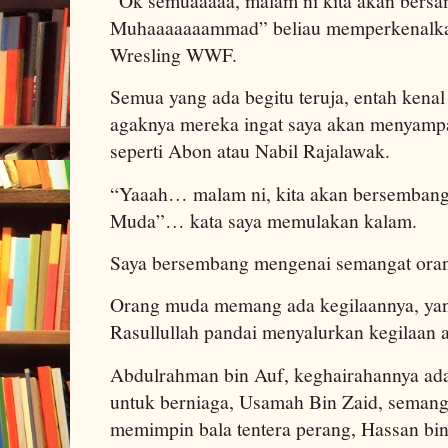
“Ok semuaaaaa, malam ni kita akan bersa
Muhaaaaaaammad” beliau memperkenalkan 
Wresling WWF.
Semua yang ada begitu teruja, entah kena
agaknya mereka ingat saya akan menyampa
seperti Abon atau Nabil Rajalawak.
“Yaaah… malam ni, kita akan bersemban
Muda”… kata saya memulakan kalam.
Saya bersembang mengenai semangat or
Orang muda memang ada kegilaannya, yang
Rasullullah pandai menyalurkan kegilaan
Abdulrahman bin Auf, keghairahannya adal
untuk berniaga, Usamah Bin Zaid, semang
memimpin bala tentera perang, Hassan b