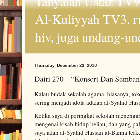
Tanyalah Ustaz TV9
Al-Kuliyyah TV3, r
hiv, juga undang-un
Thursday, December 23, 2010
Dairi 270 – “Konsert Dan Semba
Kalau budak sekolah agama, biasanya, t
sering menjadi idola adalah al-Syahid Has
Ketika saya di peringkat sekolah menenga
mengenai kisah hidup beliau, dan yang pa
saya ialah al-Syahid Hassan al-Banna te