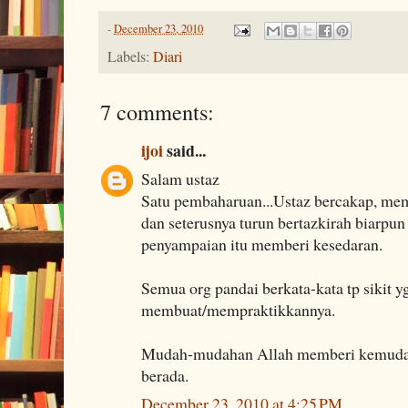
-
December 23, 2010
Labels:
Diari
7 comments:
ijoi
said...
Salam ustaz
Satu pembaharuan...Ustaz bercakap, mem
dan seterusnya turun bertazkirah biarpu
penyampaian itu memberi kesedaran.
Semua org pandai berkata-kata tp sikit y
membuat/mempraktikkannya.
Mudah-mudahan Allah memberi kemudah
berada.
December 23, 2010 at 4:25 PM