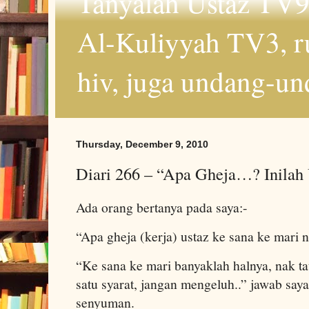
Tanyalah Ustaz TV9
Al-Kuliyyah TV3, r
hiv, juga undang-un
Thursday, December 9, 2010
Diari 266 – “Apa Gheja…? Inila
Ada orang bertanya pada saya:-
“Apa gheja (kerja) ustaz ke sana ke mari
“Ke sana ke mari banyaklah halnya, nak tau
satu syarat, jangan mengeluh..” jawab sa
senyuman.