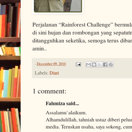
Perjalanan “Rainforest Challenge” bermul
di sini hujan dan rombongan yang sepatutn
ditangguhkan seketika, semoga terus diba
amin..
-
December 09, 2010
Labels:
Diari
1 comment:
Fahmiza said...
Assalamu`alaikum.
Alhamdulillah, tahniah ustaz diberi pel
media. Teruskan usaha, saya sokong, cu