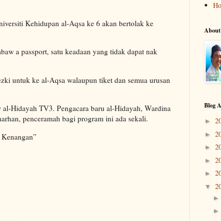
H
versiti Kehidupan al-Aqsa ke 6 akan bertolak ke
About
aw a passport, satu keadaan yang tidak dapat nak
rezki untuk ke al-Aqsa walaupun tiket dan semua urusan
Blog A
w al-Hidayah TV3. Pengacara baru al-Hidayah, Wardina
arhan, penceramah bagi program ini ada sekali.
2
►
2
►
t Kenangan”
2
►
2
►
2
►
2
▼