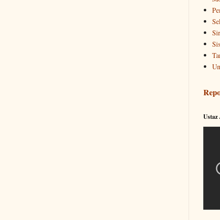
Pe
Se
Si
Si
Ta
Un
Repo
Ustaz