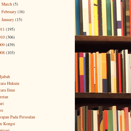
March
(5)
►
February
(16)
►
January
(15)
►
011
(195)
010
(306)
009
(439)
008
(103)
-Ijabah
cara Hukum
cara Ilmu
retan
ari
ve
wapan Pada Persoalan
m Kongsi
tivasi