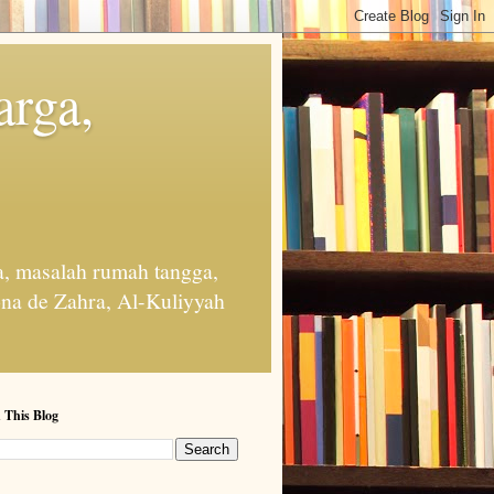
arga,
, masalah rumah tangga,
na de Zahra, Al-Kuliyyah
 This Blog