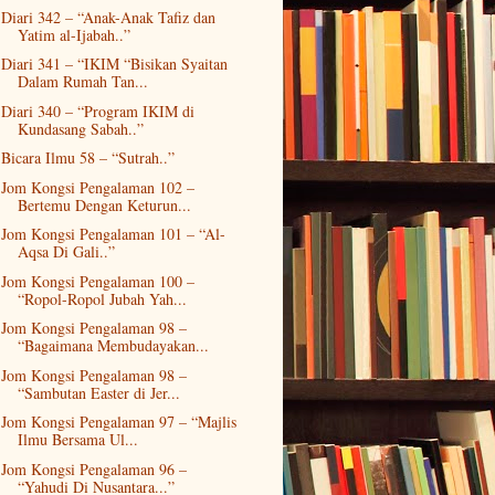
Diari 342 – “Anak-Anak Tafiz dan
Yatim al-Ijabah..”
Diari 341 – “IKIM “Bisikan Syaitan
Dalam Rumah Tan...
Diari 340 – “Program IKIM di
Kundasang Sabah..”
Bicara Ilmu 58 – “Sutrah..”
Jom Kongsi Pengalaman 102 –
Bertemu Dengan Keturun...
Jom Kongsi Pengalaman 101 – “Al-
Aqsa Di Gali..”
Jom Kongsi Pengalaman 100 –
“Ropol-Ropol Jubah Yah...
Jom Kongsi Pengalaman 98 –
“Bagaimana Membudayakan...
Jom Kongsi Pengalaman 98 –
“Sambutan Easter di Jer...
Jom Kongsi Pengalaman 97 – “Majlis
Ilmu Bersama Ul...
Jom Kongsi Pengalaman 96 –
“Yahudi Di Nusantara...”