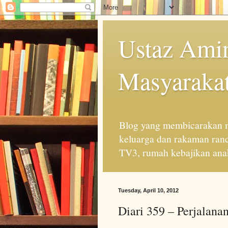
Ustaz Amin
Masyarakat
Blog yang membicarakan m
keluarga dan rakaman ran
TV3, rumah kebajikan anak
Tuesday, April 10, 2012
Diari 359 – Perjalana