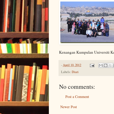
Kenangan Kumpulan Universiti Ke
-
April 10, 2012
Labels:
Diari
No comments:
Post a Comment
Newer Post