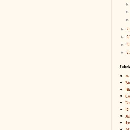
2
►
2
►
2
►
2
►
Labels
al
Bi
Bi
Co
Di
Di
Ja
Jo
Mo