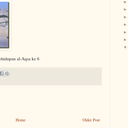
hidupan al-Aqsa ke 6
Home
Older Post