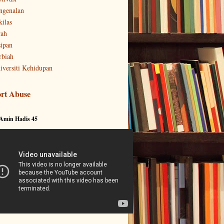
ngenalan
kilas
rah
sipan
rbiah
iversiti Kehidupan
rt Abuse
 Amin Hadis 45