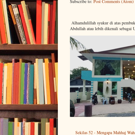
Subscribe to:
Post Comments (Atom)
Alhamdulillah syukur di atas pembu
Abdullah atau lebih dikenali sebagai 
Sekilas 52 - Mengapa Mahhaj Wah