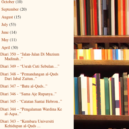
October
(10)
►
September
(20)
►
August
(15)
►
July
(53)
►
June
(14)
►
May
(11)
►
April
(30)
▼
Diari 350 – “Jalan-Jalan Di Muzium
Madinah..”
Diari 349 – “Usrah Cuti Sebulan…”
Diari 348 – “Pemandangan al-Quds
Dari Jabal Zaitun..”
Diari 347 – “Batu al-Quds..”
Diari 346 - “Sama Aje Rupanya..”
Diari 345 - “Catatan Santai Hebron..”
Diari 344 – “Pengalaman Wardina Ke
al-Aqsa..”
Diari 343 – “Kembara Universiti
Kehidupan al-Quds ...