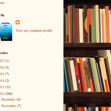
ome
 Me
View my complete profile
rchive
022
(1)
016
(3)
015
(7)
014
(2)
013
(31)
012
(200)
December
(4)
►
November
(7)
►