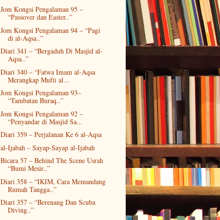
Jom Kongsi Pengalaman 95 –
“Passover dan Easter..”
Jom Kongsi Pengalaman 94 – “Pagi
di al-Aqsa..”
Diari 341 – “Bergaduh Di Masjid al-
Aqsa..”
Diari 340 – “Fatwa Imam al-Aqsa
Merangkap Mufti al...
Jom Kongsi Pengalaman 93–
“Tambatan Buraq..”
Jom Kongsi Pengalaman 92 –
“Penyandar di Masjid Sa...
Diari 359 – Perjalanan Ke 6 al-Aqsa
al-Ijabah – Sayap-Sayap al-Ijabah
Bicara 57 – Behind The Scene Usrah
“Bumi Mesir..”
Diari 358 – “IKIM, Cara Memandang
Rumah Tangga..”
Diari 357 – “Berenang Dan Scuba
Diving..”