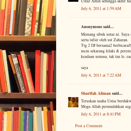
Ustaz Amin sehingga akhir ha
July 6, 2011 at 1:59 AM
Anonymous said...
Memang sibuk ustaz ni. Saya 
serta tafsir oleh ust Zahazan.
Ttg 2 DJ bersama2 berbicara/b
mcm sekarang lelaki & perem
keadaan semasa, tak tau le..rad
saya
July 6, 2011 at 7:22 AM
Sharifah Aliman
said...
Teruskan usaha Ustaz berdakwa
Moga Allah permudahkan sega
July 6, 2011 at 8:41 PM
Post a Comment