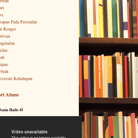
retan
ari
ve
wapan Pada Persoalan
m Kongsi
tivasi
ngenalan
kilas
rah
sipan
rbiah
iversiti Kehidupan
rt Abuse
 Amin Hadis 45