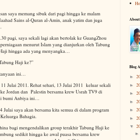
H
tugasan saya memang sibuk dari pagi hingga ke malam
About
ahad Sains al-Quran al-Amin, anak yatim dan juga
.
9.30 pagi, saya sekali lagi akan bertolak ke GuangZhou
 perniagaan menurut Islam yang dianjurkan oleh Tabung
 Haji hingga ada yang menyangka…
Tabung Haji ke?”
Blog A
rtanyaan ini…
2
►
2
11 Julai 2011. Rehat sehari, 13 Julai 2011 keluar sekali
►
ni ke Jordan dan Palestin bersama krew Usrah TV9 di
2
►
di bumi Anbiya ini…
2
►
24 Julai saya akan bersama kita semua di dalam program
2
►
 Keluarga Bahagia.
2
►
2
▼
 China bagi mengendalikan group terakhir Tabung Haji ke
bung sedikit hingga ke awal puasa bersama krew