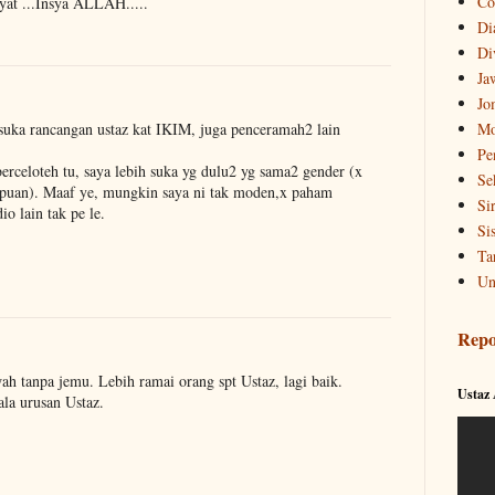
Co
yat ...Insya ALLAH.....
Di
Di
Ja
Jo
Mo
suka rancangan ustaz kat IKIM, juga penceramah2 lain
Pe
erceloteh tu, saya lebih suka yg dulu2 yg sama2 gender (x
Se
puan). Maaf ye, mungkin saya ni tak moden,x paham
Si
io lain tak pe le.
Si
Ta
Un
Repo
h tanpa jemu. Lebih ramai orang spt Ustaz, lagi baik.
Ustaz
la urusan Ustaz.