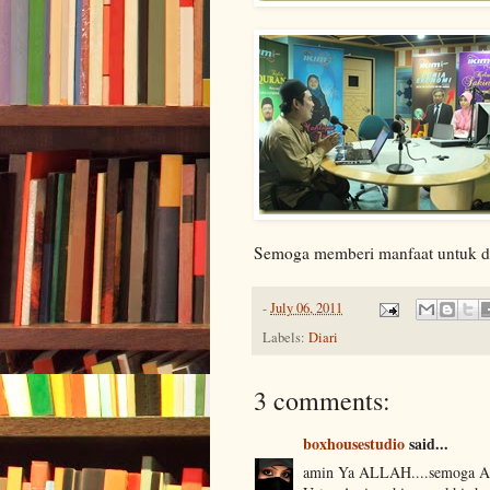
Semoga memberi manfaat untuk di
-
July 06, 2011
Labels:
Diari
3 comments:
boxhousestudio
said...
amin Ya ALLAH....semoga AL