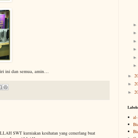
ri ini dan semua, amin…
2
►
2
►
2
►
Labels
al
Bi
Bi
LAH SWT kurniakan kesihatan yang cemerlang buat