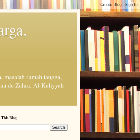
arga,
, masalah rumah tangga,
na de Zahra, Al-Kuliyyah
 This Blog