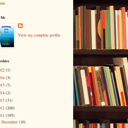
ome
 Me
View my complete profile
rchive
022
(1)
016
(3)
015
(7)
014
(2)
013
(31)
012
(200)
011
(195)
December
(10)
►