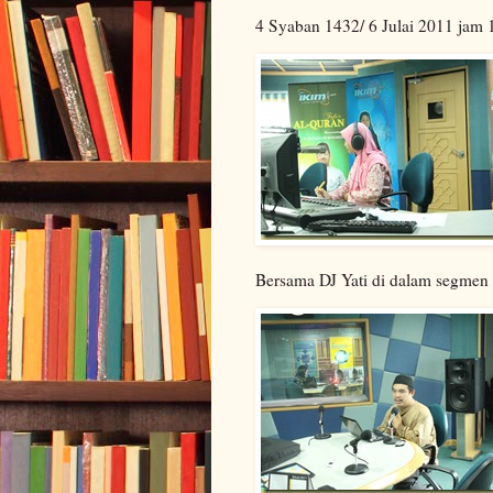
4 Syaban 1432/ 6 Julai 2011 jam 
Bersama DJ Yati di dalam segme