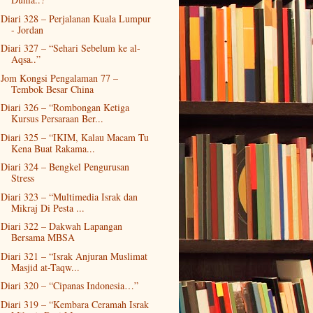
Diari 328 – Perjalanan Kuala Lumpur
- Jordan
Diari 327 – “Sehari Sebelum ke al-
Aqsa..”
Jom Kongsi Pengalaman 77 –
Tembok Besar China
Diari 326 – “Rombongan Ketiga
Kursus Persaraan Ber...
Diari 325 – “IKIM, Kalau Macam Tu
Kena Buat Rakama...
Diari 324 – Bengkel Pengurusan
Stress
Diari 323 – “Multimedia Israk dan
Mikraj Di Pesta ...
Diari 322 – Dakwah Lapangan
Bersama MBSA
Diari 321 – “Israk Anjuran Muslimat
Masjid at-Taqw...
Diari 320 – “Cipanas Indonesia…”
Diari 319 – “Kembara Ceramah Israk