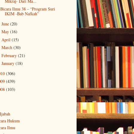
Mikraj- Dari Ma...
Bicara Ilmu 38 – “Program Suri
IKIM -Bab Nafkah”
June
(20)
►
May
(16)
►
April
(15)
►
March
(30)
►
February
(21)
►
January
(18)
►
010
(306)
009
(439)
008
(103)
-Ijabah
cara Hukum
cara Ilmu