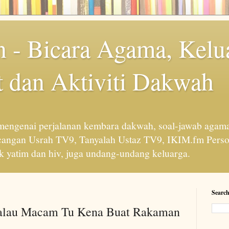
 - Bicara Agama, Kelu
 dan Aktiviti Dakwah
engenai perjalanan kembara dakwah, soal-jawab agama
cangan Usrah TV9, Tanyalah Ustaz TV9, IKIM.fm Perso
 yatim dan hiv, juga undang-undang keluarga.
Search
Kalau Macam Tu Kena Buat Rakaman