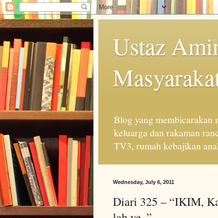
Ustaz Amin
Masyarakat
Blog yang membicarakan m
keluarga dan rakaman ran
TV3, rumah kebajikan anak
Wednesday, July 6, 2011
Diari 325 – “IKIM, 
lah ye..”