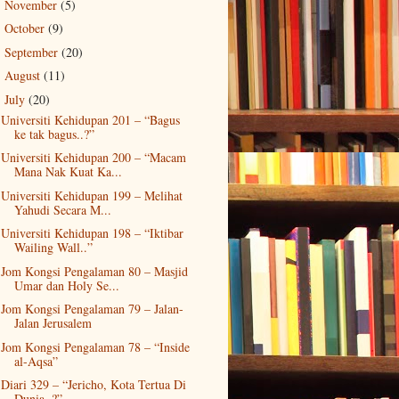
November
(5)
►
October
(9)
►
September
(20)
►
August
(11)
►
July
(20)
▼
Universiti Kehidupan 201 – “Bagus
ke tak bagus..?”
Universiti Kehidupan 200 – “Macam
Mana Nak Kuat Ka...
Universiti Kehidupan 199 – Melihat
Yahudi Secara M...
Universiti Kehidupan 198 – “Iktibar
Wailing Wall..”
Jom Kongsi Pengalaman 80 – Masjid
Umar dan Holy Se...
Jom Kongsi Pengalaman 79 – Jalan-
Jalan Jerusalem
Jom Kongsi Pengalaman 78 – “Inside
al-Aqsa”
Diari 329 – “Jericho, Kota Tertua Di
Dunia..?”