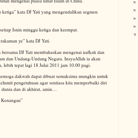
utan mengenai puasa umat Islam di China.
gu ketiga” kata DJ Yati yang mengendalikan segmen
setiap Isnin minggu ketiga dan keempat.
rakaman ye” kata DJ Yati.
aya bersama DJ Yati membahaskan mengenai nafkah dan
slam dan Undang-Undang Negara. InsyaAllah ia akan
, lebih tepat lagi 18 Julai 2011 jam 10.00 pagi.
 semoga dakwah dapat dibuat semaksima mungkin untuk
elumit pengetahuan agar sentiasa kita memperbaiki diri
 dunia dan di akhirat, amin…
t Kenangan”