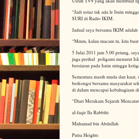
Usrah TV9 yang akan membuat lip
“Jadi ustaz tak ada le Isnin ming
SURI di Radio IKIM.
Jadual saya bersama IKIM adalah 
“Mmm, kalau macam tu, kita buat 
5 Julai 2011 jam 5.00 petang, s
juga perihal poligami menurut I
bersiaran pada Isnin minggu ketiga
Sementara masih muda dan kuat,
berkongsi bersama masyarakat sek
di dalam mencapai kebahagiaan di
“Diari Merakam Sejarah Mencata
al-faqir Ila Rabbihi
Muhamad bin Abdullah
Putra Heights