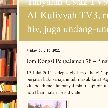
Tanyalah Ustaz TV9
Al-Kuliyyah TV3, r
hiv, juga undang-un
Friday, July 15, 2011
Jom Kongsi Pengalaman 78 – “Ins
15 Julai 2011, selepas chek in di hotel Ca
berjalan kaki sahaja untuk masuk ke al-A
kita boleh melalui banyak pintu, tapi pint
hotel kami ialah Herod Gate.