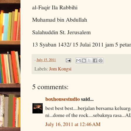
al-Faqir Ila Rabbihi
Muhamad bin Abdullah
Salahuddin St. Jerusalem
13 Syaban 1432/ 15 Julai 2011 jam 5 peta
-
July 15, 2011
Labels:
Jom Kongsi
5 comments:
boxhousestudio
said...
best best best....berjalan bersama kelua
ni...dome of the rock....sebaknya rasa...A
July 16, 2011 at 12:46 AM