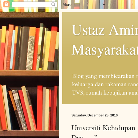
Ustaz Amin
Masyarakat
Blog yang membicarakan m
keluarga dan rakaman ran
TV3, rumah kebajikan anak
Saturday, December 25, 2010
Universiti Kehidupan
Day…..”