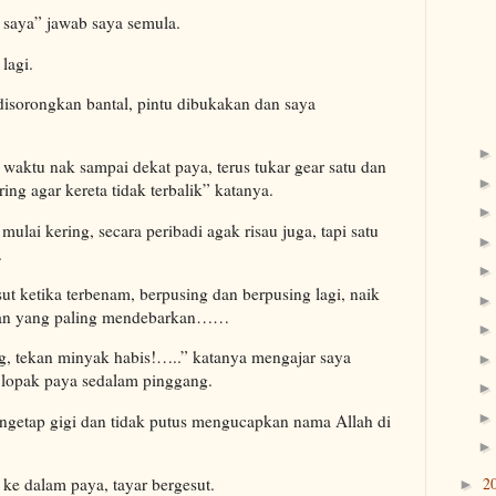
i saya” jawab saya semula.
lagi.
isorongkan bantal, pintu dibukakan dan saya
waktu nak sampai dekat paya, terus tukar gear satu dan
ring agar kereta tidak terbalik” katanya.
ulai kering, secara peribadi agak risau juga, tapi satu
.
t ketika terbenam, berpusing dan berpusing lagi, naik
dan yang paling mendebarkan……
ng, tekan minyak habis!…..” katanya mengajar saya
 lopak paya sedalam pinggang.
ngetap gigi dan tidak putus mengucapkan nama Allah di
2
e dalam paya, tayar bergesut.
►