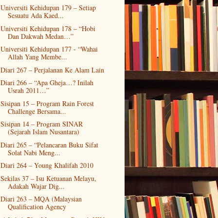
Universiti Kehidupan 179 – Setiap
Sesuatu Ada Kaed...
Universiti Kehidupan 178 – “Hobi
Dan Dakwah Medan…”
Universiti Kehidupan 177 - “Wahai
Allah Yang Membe...
Diari 267 – Perjalanan Ke Alam Lain
Diari 266 – “Apa Gheja…? Inilah
Usrah 2011…”
Sisipan 15 – Program Rain Forest
Challenge Bersama...
Sisipan 14 – Program SINAR
(Sejarah Islam Nusantara)
Diari 265 – “Pelancaran Buku Sifat
Solat Nabi Meng...
Diari 264 – Young Khalifah 2010
Sekilas 37 – Isu Ketuanan Melayu,
Adakah Wajar Dig...
Diari 263 – MQA (Malaysian
Qualification Agency