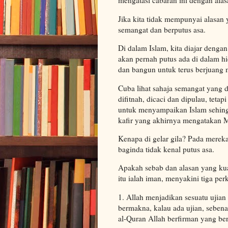
mengatasi cabaran ini dengan alasan
Jika kita tidak mempunyai alasan 
semangat dan berputus asa.
Di dalam Islam, kita diajar denga
akan pernah putus ada di dalam hi
dan bangun untuk terus berjuang m
Cuba lihat sahaja semangat yang 
difitnah, dicaci dan dipulau, teta
untuk menyampaikan Islam sehing
kafir yang akhirnya mengatakan 
Kenapa di gelar gila? Pada mereka
baginda tidak kenal putus asa.
Apakah sebab dan alasan yang ku
itu ialah iman, menyakini tiga perk
1. Allah menjadikan sesuatu ujia
bermakna, kalau ada ujian, sebena
al-Quran Allah berfirman yang be