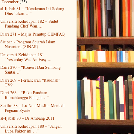
December
(25)
▼
al-Ijabah 81 – “Kenderaan Ini Sedang
Diusahakan….”
Universiti Kehidupan 182 – Sudut
Pandang Chef Wan….
Diari 271 – Majlis Penutup GEMPAQ
Sisipan - Program Sejarah Islam
Nusantara (SINAR)
Universiti Kehidupan 181 –
“Yesterday Was An Easy ...
Dairi 270 – “Konsert Dan Sembang
Santai…”
Diari 269 – Perlancaran “Raudhah”
TV9
Diari 268 – “Buku Panduan
Rumahtangga Bahagia…”
Sekilas 38 – Isu Non Muslim Menjadi
Peguam Syarie
al-Ijabah 80 – Di Ambang 2011
Universiti Kehidupan 180 – “Jangan
Lupa Faktor ini….”