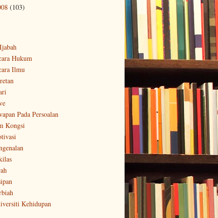
008
(103)
-Ijabah
cara Hukum
cara Ilmu
retan
ari
ve
wapan Pada Persoalan
m Kongsi
tivasi
ngenalan
kilas
rah
sipan
rbiah
iversiti Kehidupan