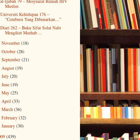
al-Ijabah 79 – Mesyuarat Rumah HIV
Muslim
Universiti Kehidupan 176 –
“Cemburu Yang Dibenarkan…”
Diari 262 – Buku Sifat Solat Nabi
Mengikut Mazhab ...
November
(18)
►
October
(28)
►
September
(21)
►
August
(19)
►
July
(20)
►
June
(19)
►
May
(25)
►
April
(33)
►
March
(36)
►
February
(32)
►
January
(30)
►
009
(439)