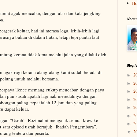
H
umut agak mencabar, dengan ular dan kala jengking
About
ba.
rgerak keluar, hati ini merasa lega, lebih-lebih lagi
erusnya bukan di dalam hutan, tetapi tepi pantai laut
ung kerana tidak kena melalui jalan yang dilalui oleh
.
Blog A
n agak rugi kerana alang-alang kami sudah berada di
2
►
 pelung untuk melalui bersama.
2
►
 berpaya Tenee memang cukup mencabar, dengan paya
2
►
alan pun susah apatah lagi nak meredahnya dengan
2
►
ongan paling cepat ialah 12 jam dan yang paling
2
►
u dapat keluar.
2
►
angan “Usrah”, Rozimalini mengajak semua krew ke
2
►
 satu episod usrah bertajuk “Ibadah Pengembara”.
2
▼
orang tentera dan peserta.