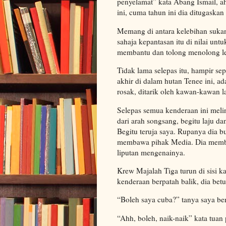
penyelamat” kata Abang Ismail, ah
ini, cuma tahun ini dia ditugask
Memang di antara kelebihan sukan
sahaja kepantasan itu di nilai untu
membantu dan tolong menolong le
Tidak lama selepas itu, hampir se
akhir di dalam hutan Tenee ini, 
rosak, ditarik oleh kawan-kawan l
Selepas semua kenderaan ini melin
dari arah songsang, begitu laju d
Begitu teruja saya. Rupanya dia bu
membawa pihak Media. Dia memb
liputan mengenainya.
Krew Majalah Tiga turun di sisi k
kenderaan berpatah balik, dia betu
“Boleh saya cuba?” tanya saya be
“Ahh, boleh, naik-naik” kata tuan