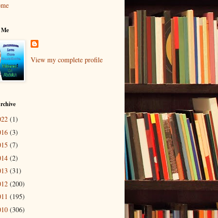
ome
 Me
View my complete profile
rchive
022
(1)
016
(3)
015
(7)
014
(2)
013
(31)
012
(200)
011
(195)
010
(306)