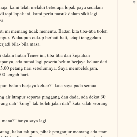
haja, kami telah melalui beberapa lopak paya sedalam
di tepi lopak ini, kami perlu masuk dalam sikit lagi
ya.
rti ini memang tidak menentu. Badan kita tiba-tiba boleh
umpur. Walaupun cukup berhati-hati, tetapi tenggelam
rjadi bila- bila masa.
alam hutan Tenee ini, tiba-tiba dari kejauhan
anya, ada ramai lagi peserta belum berjaya keluar dari
 3.00 petang hari sebelumnya. Saya membelek jam,
00 tengah hari.
 pun belum berjaya keluar?” kata saya pada semua.
ng air lumpur separas pinggang dan dada, ada dekat 30
 yang dah “kong” tak boleh jalan dah” kata salah seorang
 mana?” tanya saya lagi.
 orang, kalau tak pun, pihak penganjur memang ada team