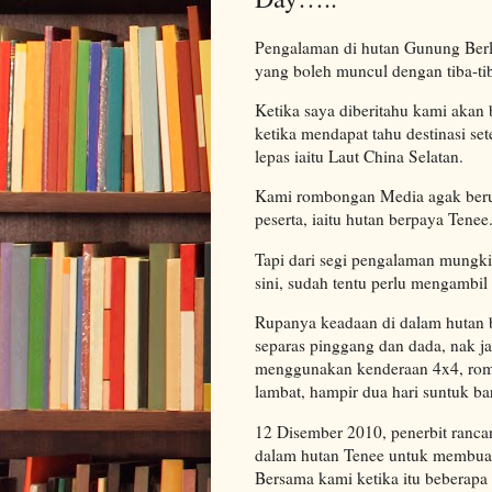
Pengalaman di hutan Gunung Berl
yang boleh muncul dengan tiba-ti
Ketika saya diberitahu kami akan be
ketika mendapat tahu destinasi set
lepas iaitu Laut China Selatan.
Kami rombongan Media agak berunt
peserta, iaitu hutan berpaya Tenee
Tapi dari segi pengalaman mungki
sini, sudah tentu perlu mengambil
Rupanya keadaan di dalam hutan
separas pinggang dan dada, nak j
menggunakan kenderaan 4x4, romb
lambat, hampir dua hari suntuk bar
12 Disember 2010, penerbit ranc
dalam hutan Tenee untuk membuat
Bersama kami ketika itu beberapa 