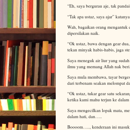
“Eh, saya bergurau aje, tak panda
“Tak apa ustaz, saya ajar” katanya 
Wah, bagaikan orang mengantuk d
dipersilakan naik.
“Ok ustaz, bawa dengan gear dua, 
tekan minyak habis-habis, jaga ste
Saya meneguk air liur yang sudah m
ilmu yang memang Allah nak beri
Saya mula membawa, tayar bergesu
dari terbenam seakan melompat 
“Ok ustaz, tukar gear satu sekara
ketika kami mahu terjun ke dalam
Saya mengecilkan lopak mata, me
dalam hati, dan…..
Boooom….., kenderaan ini masuk k