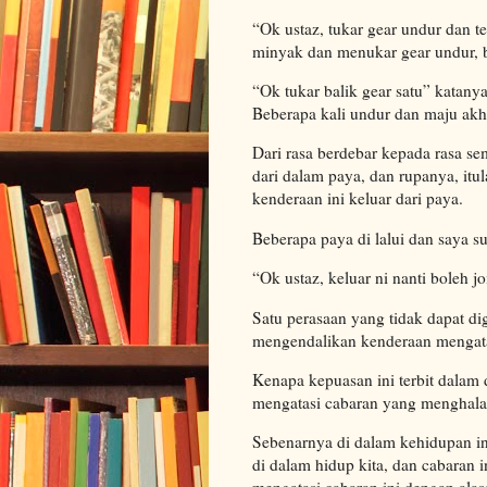
“Ok ustaz, tukar gear undur dan t
minyak dan menukar gear undur, 
“Ok tukar balik gear satu” katanya
Beberapa kali undur dan maju akhi
Dari rasa berdebar kepada rasa s
dari dalam paya, dan rupanya, it
kenderaan ini keluar dari paya.
Beberapa paya di lalui dan saya 
“Ok ustaz, keluar ni nanti boleh j
Satu perasaan yang tidak dapat d
mengendalikan kenderaan mengata
Kenapa kepuasan ini terbit dalam di
mengatasi cabaran yang menghalan
Sebenarnya di dalam kehidupan in
di dalam hidup kita, dan cabaran i