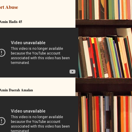
rt Abuse
 Amin Hadis 45
 Amin Daerah Amalan