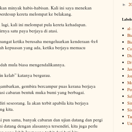
2
►
ekan minyak habis-habisan. Kali ini saya menekan
berdesup kereta melompat ke belakang.
Labels
 lagi, kali ini melompat pula kereta kehadapan.
al
rnya satu paya berjaya di atasi.
Bi
emangat ketika berusaha mengeluarkan kenderaan 4x4
Bi
ulah kepuasan yang ada, ketika berjaya memacu
Co
Di
Di
sudah mula biasa mengendalikannya.
Ja
oin kelab” katanya bergurau.
Jo
Mo
igambarkan, gembira bercampur puas kerana berjaya
Pe
si cabaran bentuk muka bumi yang berbagai.
Se
ri seseorang. Ia akan terbit apabila kita berjaya
Si
g kita.
Si
Ta
i pun sama, banyak cabaran dan ujian datang dan pergi
Un
ni datang dengan alasannya tersendiri, kita juga perlu