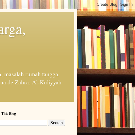
arga,
, masalah rumah tangga,
na de Zahra, Al-Kuliyyah
 This Blog