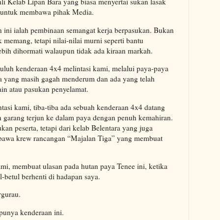
li Kelab Lipan Bara yang biasa menyertai sukan lasak
an untuk membawa pihak Media.
 ini ialah pembinaan semangat kerja berpasukan. Bukan
k memang, tetapi nilai-nilai murni seperti bantu
bih dihormati walaupun tidak ada kiraan markah.
puluh kenderaan 4x4 melintasi kami, melalui paya-paya
ada yang masih gagah menderum dan ada yang telah
ain atau pasukan penyelamat.
tasi kami, tiba-tiba ada sebuah kenderaan 4x4 datang
an garang terjun ke dalam paya dengan penuh kemahiran.
kan peserta, tetapi dari kelab Belentara yang juga
awa krew rancangan “Majalan Tiga” yang membuat
ami, membuat ulasan pada hutan paya Tenee ini, ketika
l-betul berhenti di hadapan saya.
rgurau.
 punya kenderaan ini.