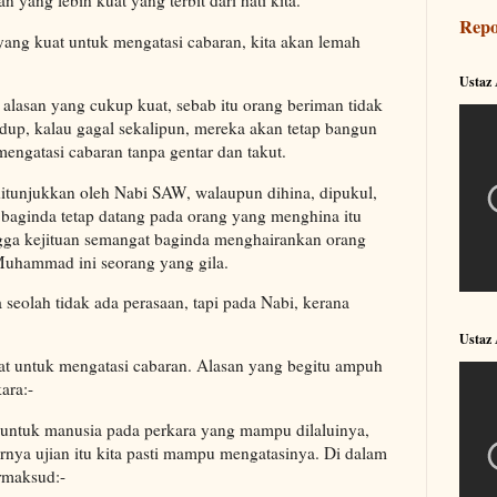
 yang lebih kuat yang terbit dari hati kita.
Repo
yang kuat untuk mengatasi cabaran, kita akan lemah
Ustaz
n alasan yang cukup kuat, sebab itu orang beriman tidak
dup, kalau gagal sekalipun, mereka akan tetap bangun
engatasi cabaran tanpa gentar dan takut.
ditunjukkan oleh Nabi SAW, walaupun dihina, dipukul,
pi baginda tetap datang pada orang yang menghina itu
ga kejituan semangat baginda menghairankan orang
Muhammad ini seorang yang gila.
 seolah tidak ada perasaan, tapi pada Nabi, kerana
Ustaz
at untuk mengatasi cabaran. Alasan yang begitu ampuh
ara:-
n untuk manusia pada perkara yang mampu dilaluinya,
rnya ujian itu kita pasti mampu mengatasinya. Di dalam
rmaksud:-