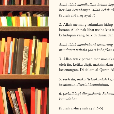
Allah tidak memikulkan beban ke
berikan kepadanya. Allah kelak 
(Surah at-Talaq ayat 7)
2. Allah memang sulamkan hidup i
kerana Allah nak lihat usaha kita
kehidupan yang baik di dunia dan 
Allah tidak membebani seseorang
mendapat pahala (dari kebajikan
3. Allah tidak pernah mensia-siakan
oleh itu, ketika diuji, maksimakan
kesenangan. Di dalam al-Quran A
5. oleh itu, maka (tetapkanlah k
kesukaran disertai kemudahan,
6. (sekali lagi ditegaskan): Baha
kemudahan.
(Surah al-Insyirah ayat 5-6)