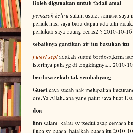
Boleh digunakan untuk fadail amal
pemasak keliru
salam ustaz, semasa saya
periuk nasi saya baru dapati ada tahi cicak
perlukah saya buang beras2 ? 2010-10-1
sebaiknya gantikan air itu basuhan itu
puteri sepi
adakah suami berdosa,krna ist
isterinya pula yg di tengkingnya... 2010-
berdosa sebab tak sembahyang
Guest
saya susah nak melupakan kecurang
org.Ya Allah..apa yang patut saya buat U
doa
linn
salam, kalau sy tsedut asap semasa bu
tlupa sy puasa, batalkah puasa itu 2010-