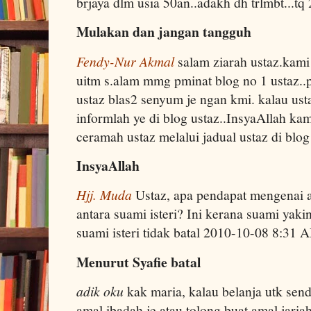
brjaya dlm usia 50an..adakh dh trlmbt...
Mulakan dan jangan tangguh
Fendy-Nur Akmal
salam ziarah ustaz.kami 
uitm s.alam mmg pminat blog no 1 ustaz.
ustaz blas2 senyum je ngan kmi. kalau ust
informlah ye di blog ustaz..InsyaAllah kam
ceramah ustaz melalui jadual ustaz di bl
InsyaAllah
Hjj. Muda
Ustaz, apa pendapat mengenai a
antara suami isteri? Ini kerana suami yaki
suami isteri tidak batal 2010-10-08 8:31 
Menurut Syafie batal
adik oku
kak maria, kalau belanja utk send
amal ibadah je atau tolong buat amal jaria