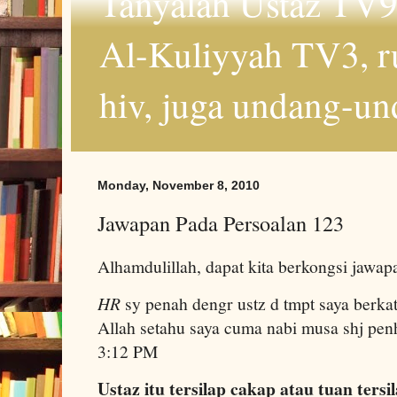
Tanyalah Ustaz TV9
Al-Kuliyyah TV3, r
hiv, juga undang-un
Monday, November 8, 2010
Jawapan Pada Persoalan 123
Alhamdulillah, dapat kita berkongsi jawap
HR
sy penah dengr ustz d tmpt saya berkat
Allah setahu saya cuma nabi musa shj pen
3:12 PM
Ustaz itu tersilap cakap atau tuan tersi