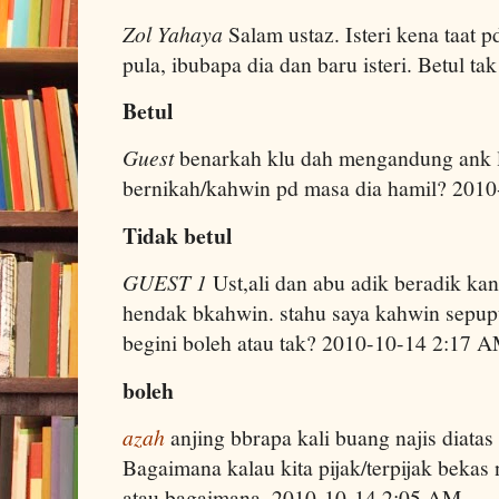
Zol Yahaya
Salam ustaz. Isteri kena taat 
pula, ibubapa dia dan baru isteri. Betul 
Betul
Guest
benarkah klu dah mengandung ank l
bernikah/kahwin pd masa dia hamil? 201
Tidak betul
GUEST 1
Ust,ali dan abu adik beradik ka
hendak bkahwin. stahu saya kahwin sepupu
begini boleh atau tak? 2010-10-14 2:17 
boleh
azah
anjing bbrapa kali buang najis diata
Bagaimana kalau kita pijak/terpijak bekas 
atau bagaimana. 2010-10-14 2:05 AM