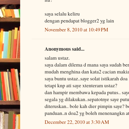
saya selalu keliru
dengan pendapat blogger2 yg lain
November 8, 2010 at 10:49 PM
Anonymous said...
salam ustaz.
saya dalam dilema d mana saya sudah ber
mudah menghina dan kata2 cacian makian
saya buntu ustaz..saye solat istikarah d
tetapi knp ati saye xtenteram ustaz?
dan hampir membawa kepada putus.. saye 
segala yg dilakukan..sepatotnye saye put
diteruskan.. bole kah dier pimpin saye? b
panduan..n doa2 yg boleh menenangkn ati
December 22, 2010 at 3:30 AM