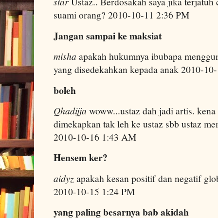
star
Ustaz.. Berdosakah saya jika terjatuh 
suami orang? 2010-10-11 2:36 PM
Jangan sampai ke maksiat
misha
apakah hukumnya ibubapa menggu
yang disedekahkan kepada anak 2010-10
boleh
Qhadijja
woww...ustaz dah jadi artis. kena
dimekapkan tak leh ke ustaz sbb ustaz me
2010-10-16 1:43 AM
Hensem ker?
aidyz
apakah kesan positif dan negatif glo
2010-10-15 1:24 PM
yang paling besarnya bab akidah