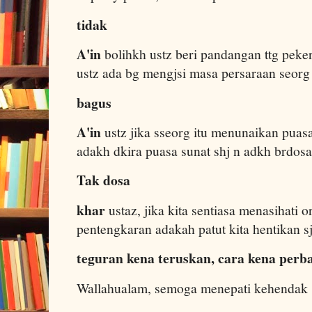
tidak
A'in
bolihkh ustz beri pandangan ttg peke
ustz ada bg mengjsi masa persaraan seor
bagus
A'in
ustz jika sseorg itu menunaikan puasa
adakh dkira puasa sunat shj n adkh brdo
Tak dosa
khar
ustaz, jika kita sentiasa menasihati o
pentengkaran adakah patut kita hentikan 
teguran kena teruskan, cara kena perba
Wallahualam, semoga menepati kehendak 