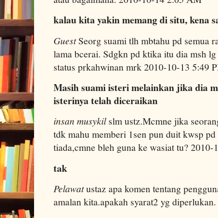
kalau kita yakin memang di situ, kena 
Guest
Seorg suami tlh mbtahu pd semua ra
lama bcerai. Sdgkn pd ktika itu dia msh lg
status prkahwinan mrk 2010-10-13 5:49 
Masih suami isteri melainkan jika dia
isterinya telah diceraikan
insan musykil
slm ustz.Mcmne jika seoran
tdk mahu memberi 1sen pun duit kwsp pd 
tiada,cmne bleh guna ke wasiat tu? 2010
tak
Pelawat
ustaz apa komen tentang pengguna
amalan kita.apakah syarat2 yg diperluka