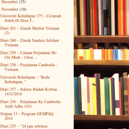
December
(25)
►
November
(18)
▼
Universiti Kehidupan 175 – Ceramah
Jodoh Di Desa T...
Diari 261 – Ziarah Muslim Vietnam
(2)
Diari 260 – Ziarah Saudara SeIslam
Vietnam
Diari 259 – Catatan Perjalanan Ho
Chi Minh – Chou ...
Diari 258 – Perjalanan Cambodia -
Vietnam
Universiti Kehidupan – “Roda
Kehidupan..”
Diari 257 – Sekitar Ibadah Korban
1431/2010
Diari 256 – Perjalanan Ke Cambodia
Aidil Adha 1431
Sisipan 13 – Program GEMPAQ
2010
Diari 255 – “24 jam sebelum