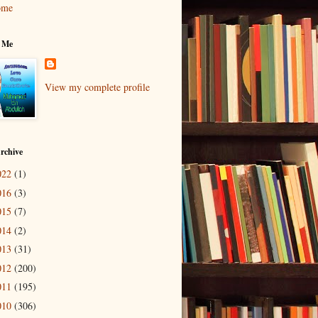
ome
 Me
View my complete profile
rchive
022
(1)
016
(3)
015
(7)
014
(2)
013
(31)
012
(200)
011
(195)
010
(306)