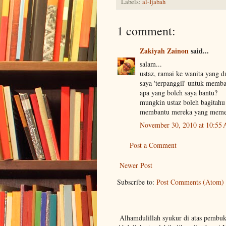
Labels:
al-Ijabah
1 comment:
Zakiyah Zainon
said...
salam...
ustaz, ramai ke wanita yang 
saya 'terpanggil' untuk memba
apa yang boleh saya bantu?
mungkin ustaz boleh bagitahu
membantu mereka yang memer
November 30, 2010 at 10:55
Post a Comment
Newer Post
Subscribe to:
Post Comments (Atom)
Alhamdulillah syukur di atas pembu