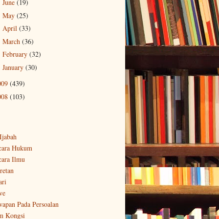
June
(19)
►
May
(25)
►
April
(33)
►
March
(36)
►
February
(32)
►
January
(30)
►
009
(439)
008
(103)
-Ijabah
cara Hukum
cara Ilmu
retan
ari
ve
wapan Pada Persoalan
m Kongsi