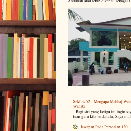
Abdullah atau lebih dikenali sebagai 
Sekilas 52 - Mengapa Mahhaj Wah
Wahabi
Bagi siri yang ketiga ini ingin sa
tuan guru kita terdahulu. Saya mul
Jawapan Pada Persoalan 130