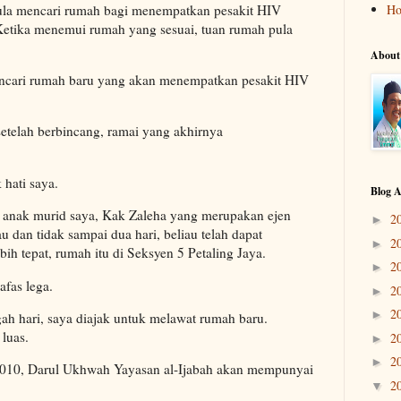
mula mencari rumah bagi menempatkan pesakit HIV
H
Ketika menemui rumah yang sesuai, tuan rumah pula
About
encari rumah baru yang akan menempatkan pesakit HIV
setelah berbincang, ramai yang akhirnya
hati saya.
Blog A
ng anak murid saya, Kak Zaleha yang merupakan ejen
2
►
 dan tidak sampai dua hari, beliau telah dapat
2
►
h tepat, rumah itu di Seksyen 5 Petaling Jaya.
2
►
fas lega.
2
►
2
►
h hari, saya diajak untuk melawat rumah baru.
luas.
2
►
2
►
2010, Darul Ukhwah Yayasan al-Ijabah akan mempunyai
2
▼