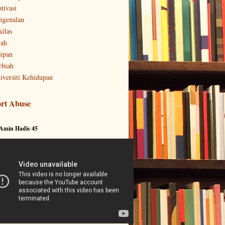
tivasi
ngenalan
kilas
rah
sipan
rbiah
iversiti Kehidupan
rt Abuse
 Amin Hadis 45