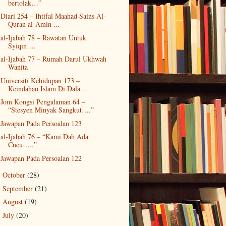
bertolak…”
Diari 254 – Ihtifal Maahad Sains Al-
Quran al-Amin ...
al-Ijabah 78 – Rawatan Untuk
Syiqin….
al-Ijabah 77 – Rumah Darul Ukhwah
Wanita
Universiti Kehidupan 173 –
Keindahan Islam Di Dala...
Jom Kongsi Pengalaman 64 –
“Stesyen Minyak Sangkut….”
Jawapan Pada Persoalan 123
al-Ijabah 76 – “Kami Dah Ada
Cucu…..”
Jawapan Pada Persoalan 122
October
(28)
►
September
(21)
►
August
(19)
►
July
(20)
►