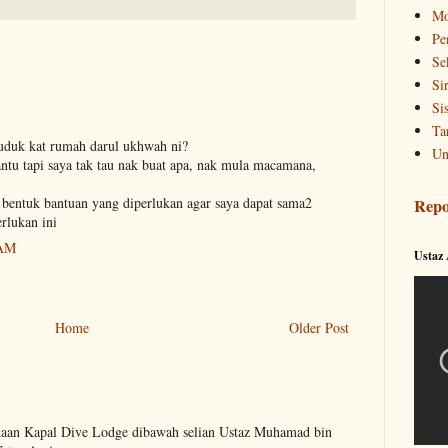
Mo
Pe
Se
Si
Si
Ta
duduk kat rumah darul ukhwah ni?
Un
ntu tapi saya tak tau nak buat apa, nak mula macamana,
 bentuk bantuan yang diperlukan agar saya dapat sama2
Repo
lukan ini
 AM
Ustaz
Home
Older Post
kaan Kapal Dive Lodge dibawah selian Ustaz Muhamad bin