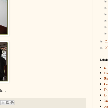
2
►
2
►
Labels
al
Bi
Bi
Co
Di
lah…
Di
Ja
Jo