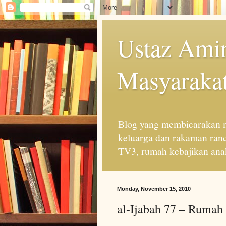
Ustaz Amin
Masyarakat
Blog yang membicarakan m
keluarga dan rakaman ran
TV3, rumah kebajikan anak
Monday, November 15, 2010
al-Ijabah 77 – Rumah