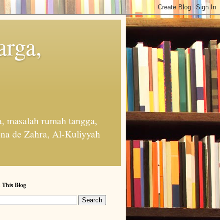
arga,
, masalah rumah tangga,
na de Zahra, Al-Kuliyyah
 This Blog