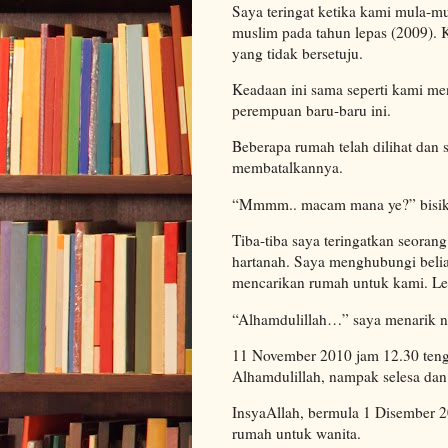
Saya teringat ketika kami mula-
muslim pada tahun lepas (2009). 
yang tidak bersetuju.
Keadaan ini sama seperti kami m
perempuan baru-baru ini.
Beberapa rumah telah dilihat dan 
membatalkannya.
“Mmmm.. macam mana ye?” bisik 
Tiba-tiba saya teringatkan seora
hartanah. Saya menghubungi beliau
mencarikan rumah untuk kami. Lebi
“Alhamdulillah…” saya menarik na
11 November 2010 jam 12.30 tenga
Alhamdulillah, nampak selesa dan 
InsyaAllah, bermula 1 Disember 
rumah untuk wanita.