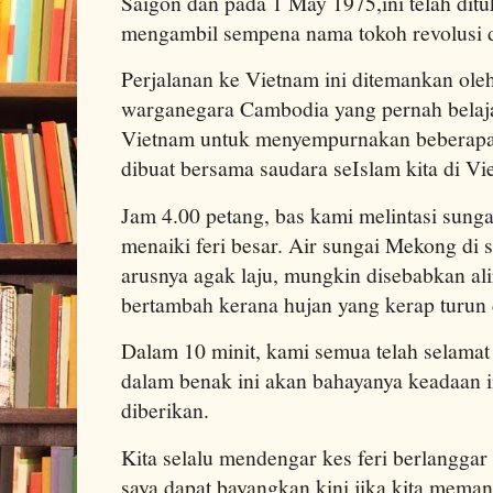
Saigon dan pada 1 May 1975,ini telah dit
mengambil sempena nama tokoh revolusi 
Perjalanan ke Vietnam ini ditemankan oleh
warganegara Cambodia yang pernah belaja
Vietnam untuk menyempurnakan beberapa
dibuat bersama saudara seIslam kita di Vie
Jam 4.00 petang, bas kami melintasi sung
menaiki feri besar. Air sungai Mekong di s
arusnya agak laju, mungkin disebabkan ali
bertambah kerana hujan yang kerap turun
Dalam 10 minit, kami semua telah selamat m
dalam benak ini akan bahayanya keadaan i
diberikan.
Kita selalu mendengar kes feri berlanggar
saya dapat bayangkan kini jika kita mema