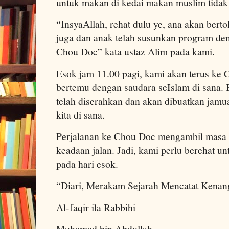
untuk makan di kedai makan muslim tidak j
“InsyaAllah, rehat dulu ye, ana akan bert
juga dan anak telah susunkan program de
Chou Doc” kata ustaz Alim pada kami.
Esok jam 11.00 pagi, kami akan terus ke 
bertemu dengan saudara seIslam di sana.
telah diserahkan dan akan dibuatkan jamu
kita di sana.
Perjalanan ke Chou Doc mengambil masa l
keadaan jalan. Jadi, kami perlu berehat u
pada hari esok.
“Diari, Merakam Sejarah Mencatat Kenan
Al-faqir ila Rabbihi
Muhamad bin Abdullah