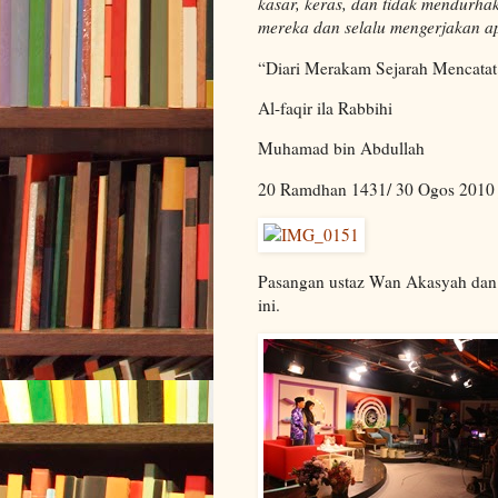
kasar, keras, dan tidak mendurha
mereka dan selalu mengerjakan a
“Diari Merakam Sejarah Mencata
Al-faqir ila Rabbihi
Muhamad bin Abdullah
20 Ramdhan 1431/ 30 Ogos 2010 
Pasangan ustaz Wan Akasyah dan 
ini.