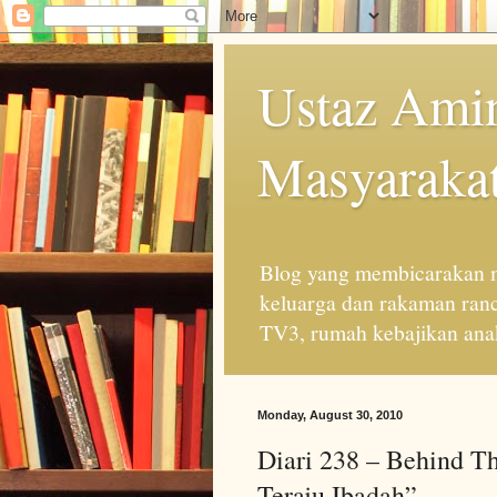
Ustaz Amin
Masyarakat
Blog yang membicarakan m
keluarga dan rakaman ran
TV3, rumah kebajikan anak
Monday, August 30, 2010
Diari 238 – Behind T
Teraju Ibadah”