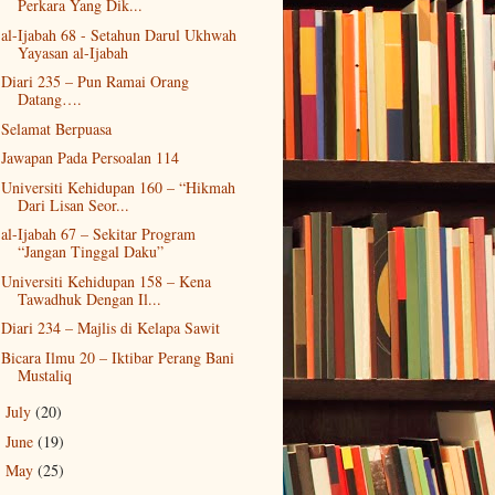
Perkara Yang Dik...
al-Ijabah 68 - Setahun Darul Ukhwah
Yayasan al-Ijabah
Diari 235 – Pun Ramai Orang
Datang….
Selamat Berpuasa
Jawapan Pada Persoalan 114
Universiti Kehidupan 160 – “Hikmah
Dari Lisan Seor...
al-Ijabah 67 – Sekitar Program
“Jangan Tinggal Daku”
Universiti Kehidupan 158 – Kena
Tawadhuk Dengan Il...
Diari 234 – Majlis di Kelapa Sawit
Bicara Ilmu 20 – Iktibar Perang Bani
Mustaliq
July
(20)
►
June
(19)
►
May
(25)
►