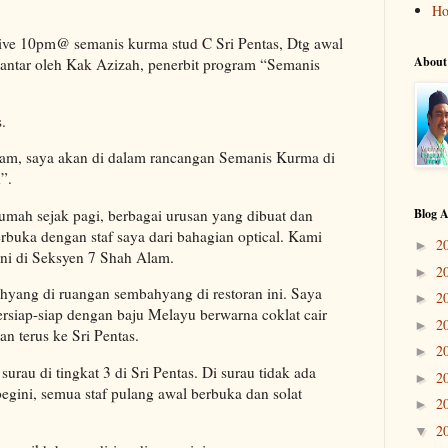
H
live 10pm@ semanis kurma stud C Sri Pentas, Dtg awal
About
antar oleh Kak Azizah, penerbit program “Semanis
.
am, saya akan di dalam rancangan Semanis Kurma di
”.
Blog A
rumah sejak pagi, berbagai urusan yang dibuat dan
erbuka dengan staf saya dari bahagian optical. Kami
2
►
ni di Seksyen 7 Shah Alam.
2
►
ahyang di ruangan sembahyang di restoran ini. Saya
2
►
Bersiap-siap dengan baju Melayu berwarna coklat cair
2
►
an terus ke Sri Pentas.
2
►
rau di tingkat 3 di Sri Pentas. Di surau tidak ada
2
►
begini, semua staf pulang awal berbuka dan solat
2
►
2
▼