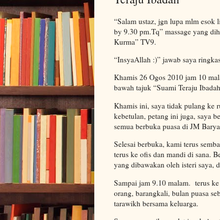
“Salam ustaz, jgn lupa mlm esok 
by 9.30 pm.Tq” massage yang dih
Kurma” TV9.
“InsyaAllah :)” jawab saya ringkas
Khamis 26 Ogos 2010 jam 10 mal
bawah tajuk “Suami Teraju Ibadah
Khamis ini, saya tidak pulang ke 
kebetulan, petang ini juga, saya b
semua berbuka puasa di JM Barya
Selesai berbuka, kami terus semb
terus ke ofis dan mandi di sana. 
yang dibawakan oleh isteri saya, d
Sampai jam 9.10 malam. terus ke su
orang, barangkali, bulan puasa se
tarawikh bersama keluarga.