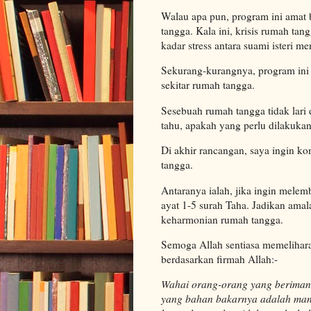
Walau apa pun, program ini amat
tangga. Kala ini, krisis rumah tan
kadar stress antara suami isteri me
Sekurang-kurangnya, program ini
sekitar rumah tangga.
Sesebuah rumah tangga tidak lari d
tahu, apakah yang perlu dilakukan
Di akhir rancangan, saya ingin k
tangga.
Antaranya ialah, jika ingin melem
ayat 1-5 surah Taha. Jadikan ama
keharmonian rumah tangga.
Semoga Allah sentiasa memelihara k
berdasarkan firmah Allah:-
Wahai orang-orang yang beriman,
yang bahan bakarnya adalah manu