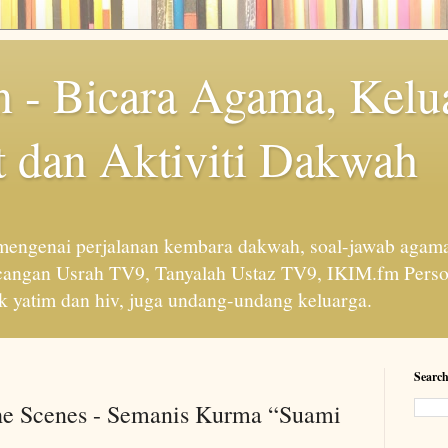
 - Bicara Agama, Kelu
 dan Aktiviti Dakwah
engenai perjalanan kembara dakwah, soal-jawab agama
cangan Usrah TV9, Tanyalah Ustaz TV9, IKIM.fm Perso
 yatim dan hiv, juga undang-undang keluarga.
Search
he Scenes - Semanis Kurma “Suami