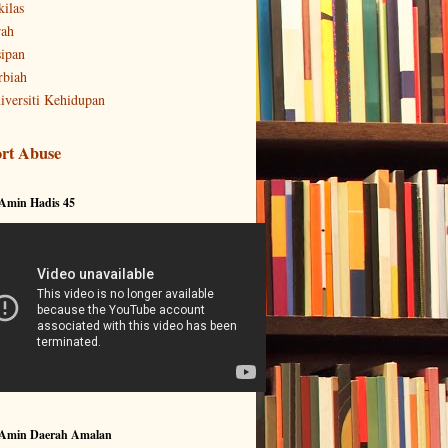
kilas
rah
sipan
rbiah
iversiti Kehidupan
rt Abuse
 Amin Hadis 45
 Amin Daerah Amalan