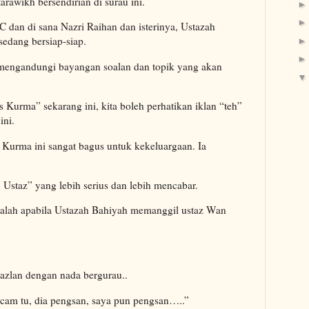
arawikh bersendirian di surau ini.
C dan di sana Nazri Raihan dan isterinya, Ustazah
edang bersiap-siap.
 mengandungi bayangan soalan dan topik yang akan
 Kurma” sekarang ini, kita boleh perhatikan iklan “teh”
ini.
 Kurma ini sangat bagus untuk kekeluargaan. Ia
h Ustaz” yang lebih serius dan lebih mencabar.
i ialah apabila Ustazah Bahiyah memanggil ustaz Wan
Jazlan dengan nada bergurau..
acam tu, dia pengsan, saya pun pengsan…..”