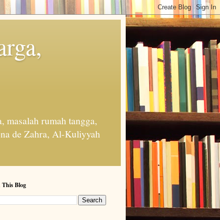
arga,
, masalah rumah tangga,
na de Zahra, Al-Kuliyyah
 This Blog