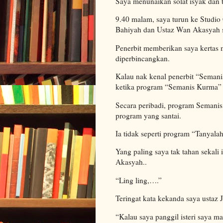
Saya menunaikan solat isyak dan t
9.40 malam, saya turun ke Studio 
Bahiyah dan Ustaz Wan Akasyah s
Penerbit memberikan saya kertas
diperbincangkan.
Kalau nak kenal penerbit “Semanis
ketika program “Semanis Kurma” 
Secara peribadi, program Semanis
program yang santai.
Ia tidak seperti program “Tanyala
Yang paling saya tak tahan sekal
Akasyah..
“Ling ling,….”
Teringat kata kekanda saya ustaz 
“Kalau saya panggil isteri saya m