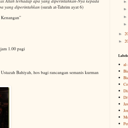
kai Allah terhadap apa yang diperintahkan-Nya kepada
pa yang diperintahkan
(surah at-Tahrim ayat 6)
t Kenangan”
2
►
2
►
jam 1.00 pagi
Labels
al
Bi
Ustazah Bahiyah, hos bagi rancangan semanis kurman
Bi
Co
Di
Di
Ja
Jo
Mo
Pe