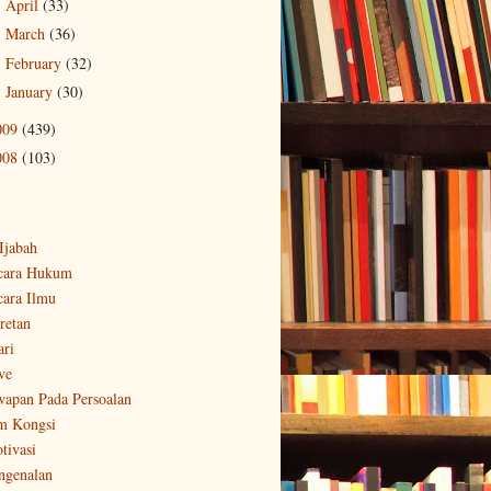
April
(33)
►
March
(36)
►
February
(32)
►
January
(30)
►
009
(439)
008
(103)
-Ijabah
cara Hukum
cara Ilmu
retan
ari
ve
wapan Pada Persoalan
m Kongsi
tivasi
ngenalan