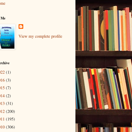
ome
 Me
View my complete profile
rchive
022
(1)
016
(3)
015
(7)
014
(2)
013
(31)
012
(200)
011
(195)
010
(306)