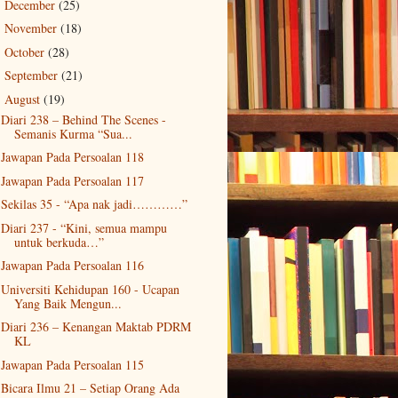
December
(25)
►
November
(18)
►
October
(28)
►
September
(21)
►
August
(19)
▼
Diari 238 – Behind The Scenes -
Semanis Kurma “Sua...
Jawapan Pada Persoalan 118
Jawapan Pada Persoalan 117
Sekilas 35 - “Apa nak jadi…………”
Diari 237 - “Kini, semua mampu
untuk berkuda…”
Jawapan Pada Persoalan 116
Universiti Kehidupan 160 - Ucapan
Yang Baik Mengun...
Diari 236 – Kenangan Maktab PDRM
KL
Jawapan Pada Persoalan 115
Bicara Ilmu 21 – Setiap Orang Ada