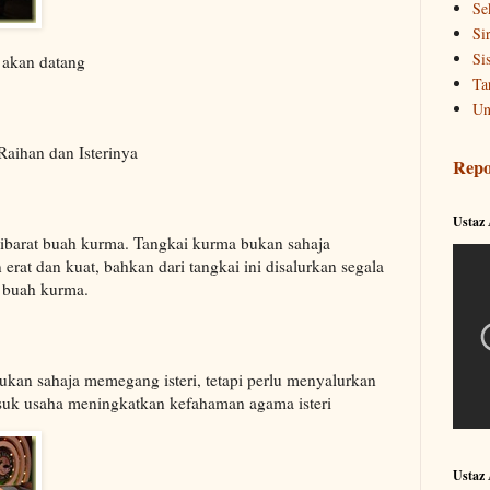
Se
Si
Si
akan datang
Ta
Un
aihan dan Isterinya
Repo
Ustaz
i ibarat buah kurma. Tangkai kurma bukan sahaja
at dan kuat, bahkan dari tangkai ini disalurkan segala
 buah kurma.
bukan sahaja memegang isteri, tetapi perlu menyalurkan
masuk usaha meningkatkan kefahaman agama isteri
Ustaz