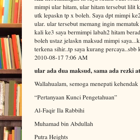
mimpi ular hitam, ular hitam tersebut lilit
utk lepaskn tp x boleh. Saya dpt mimpi k
ular. ular tersebut memang ingin mematuk 
kali ke3 saya bermimpi labah2 hitam bera
boleh ustaz jelaskn maksud mimpi saya...k
terkena sihir..tp saya kurang percaya..sbb
2010-08-17 7:06 AM
ular ada dua maksud, sama ada rezki at
Wallahualam, semoga menepati kehendak 
“Pertanyaan Kunci Pengetahuan”
Al-Faqir Ila Rabbihi
Muhamad bin Abdullah
Putra Heights