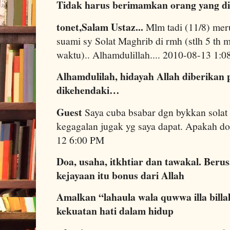
Tidak harus berimamkan orang yang di
tonet,Salam Ustaz...
Mlm tadi (11/8) meru
suami sy Solat Maghrib di rmh (stlh 5 th m
waktu).. Alhamdulillah.... 2010-08-13 1:
Alhamdulilah, hidayah Allah diberikan 
dikehendaki…
Guest
Saya cuba bsabar dgn bykkan solat
kegagalan jugak yg saya dapat. Apakah do
12 6:00 PM
Doa, usaha, itkhtiar dan tawakal. Beru
kejayaan itu bonus dari Allah
Amalkan “lahaula wala quwwa illa billa
kekuatan hati dalam hidup