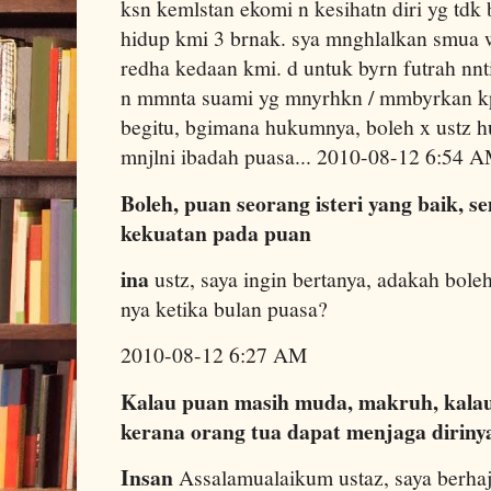
ksn kemlstan ekomi n kesihatn diri yg tdk
hidup kmi 3 brnak. sya mnghlalkan smua 
redha kedaan kmi. d untuk byrn futrah nnt
n mmnta suami yg mnyrhkn / mmbyrkan kp
begitu, bgimana hukumnya, boleh x ustz hur
mnjlni ibadah puasa... 2010-08-12 6:54 
Boleh, puan seorang isteri yang baik, s
kekuatan pada puan
ina
ustz, saya ingin bertanya, adakah bole
nya ketika bulan puasa?
2010-08-12 6:27 AM
Kalau puan masih muda, makruh, kala
kerana orang tua dapat menjaga dirinya
Insan
Assalamualaikum ustaz, saya berhaj