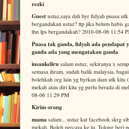
rezki
Guest
ustaz,saya dah byr fidyah puasa utk 
bergandakan ustaz? ttp jika belum habis g
thn lps bergandakah? 2010-08-06 11:54 
Puasa tak ganda, fidyah ada pendapat 
ganda ada yang mengatakan ganda
insankeliru
salam ustaz, sekiranya x sem
semasa ihram, sudah balik malaysia, baga
bolehkah org lain yg byrkan dam utk kita (
mekah atau diri kita yg perlu berada di
08-06 11:29 PM
Kirim orang
mama
salam... ustaz kat facebook skrg si
mekah. Boleh percaya ke tu. Tolong beri 