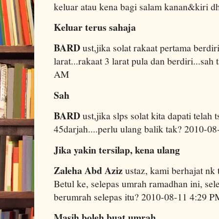
keluar atau kena bagi salam kanan&kiri 
Keluar terus sahaja
BARD
ust,jika solat rakaat pertama berdir
larat...rakaat 3 larat pula dan berdiri...sa
AM
Sah
BARD
ust,jika slps solat kita dapati telah t
45darjah....perlu ulang balik tak? 2010-
Jika yakin tersilap, kena ulang
Zaleha Abd Aziz
ustaz, kami berhajat nk 
Betul ke, selepas umrah ramadhan ini, sel
berumrah selepas itu? 2010-08-11 4:29 P
Masih boleh buat umrah…