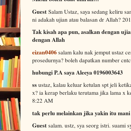
Guest
Salam Ustaz, saya sedang keliru sa
ni adakah ujian atau balasan dr Allah? 2
Tak kisah apa pun, asalkan dengan uji
dengan Allah
eizan0406
salam kalu nak jemput ustaz c
prosedurnya? boleh dapatkan number cnt
hubungi P.A saya Aleeya 0196003643
ss
ustaz, kalau keluar ketulan spt jeli ket
x? ia kerap berlaku terutama jika lama x 
8:22 AM
tak perlu melainkan jika yakin itu mani
Guest
salam. ustz, sya seorg istri. suami s