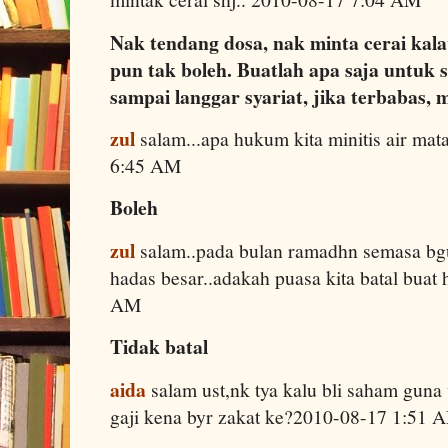
Nak tendang dosa, nak minta cerai ka
pun tak boleh. Buatlah apa saja untuk 
sampai langgar syariat, jika terbabas,
zul
salam...apa hukum kita minitis air mat
6:45 AM
Boleh
zul
salam..pada bulan ramadhn semasa bgun
hadas besar..adakah puasa kita batal buat 
AM
Tidak batal
aida
salam ust,nk tya kalu bli saham gun
gaji kena byr zakat ke?2010-08-17 1:51 