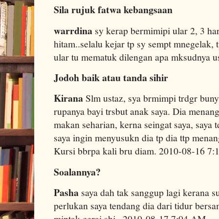
Sila rujuk fatwa kebangsaan
warrdina
sy kerap bermimipi ular 2, 3 har
hitam..selalu kejar tp sy sempt mnegelak,
ular tu mematuk dilengan apa mksudnya 
Jodoh baik atau tanda sihir
Kirana
Slm ustaz, sya brmimpi trdgr buny
rupanya bayi trsbut anak saya. Dia menang
makan seharian, kerna seingat saya, saya 
saya ingin menyusukn dia tp dia ttp mena
Kursi bbrpa kali bru diam. 2010-08-16 7
Soalannya?
Pasha
saya dah tak sanggup lagi kerana su
perlukan saya tendang dia dari tidur bers
mintak cerai shj.. 2010-08-17 7:04 AM