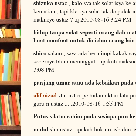
shizuka
ustaz , kalo sya tak solat isya ke
kematian , tapi klo sya solat tak de pula
makneye ustaz ? tq 2010-08-16 3:24 PM
hidup tanpa solat seperti orang dah mat
buat manfaat untuk diri dan orang lain
shiro
salam , saya ada bermimpi kakak saya
sebernye blom meninggal . apakah maksudy
3:08 PM
panjang umur atau ada kebaikan pada
alif aizad
slm ustaz pe hukum klau kita put
guru n ustaz .....2010-08-16 1:55 PM
Putus silaturrahim pada sesiapa pun b
muhd
slm ustaz..apakah hukum asb dan 