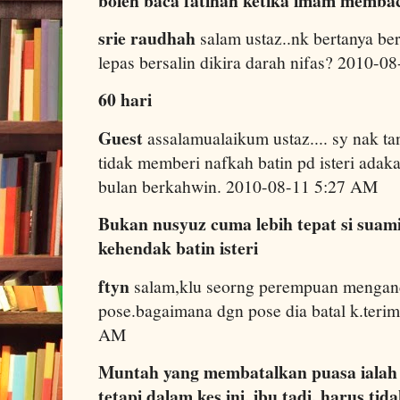
boleh baca fatihah ketika imam memba
srie raudhah
salam ustaz..nk bertanya b
lepas bersalin dikira darah nifas? 2010-
60 hari
Guest
assalamualaikum ustaz.... sy nak t
tidak memberi nafkah batin pd isteri adaka
bulan berkahwin. 2010-08-11 5:27 AM
Bukan nusyuz cuma lebih tepat si suam
kehendak batin isteri
ftyn
salam,klu seorng perempuan mengan
pose.bagaimana dgn pose dia batal k.teri
AM
Muntah yang membatalkan puasa ialah
tetapi dalam kes ini, ibu tadi, harus ti