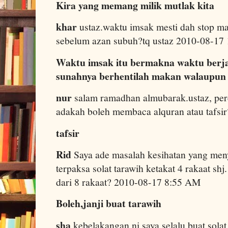
Kira yang memang milik mutlak kita
khar
ustaz.waktu imsak mesti dah stop ma
sebelum azan subuh?tq ustaz 2010-08-17
Waktu imsak itu bermakna waktu berja
sunahnya berhentilah makan walaupun
nur
salam ramadhan almubarak.ustaz, per
adakah boleh membaca alquran atau tafs
tafsir
Rid
Saya ade masalah kesihatan yang men
terpaksa solat tarawih ketakat 4 rakaat sh
dari 8 rakaat? 2010-08-17 8:55 AM
Boleh,janji buat tarawih
sha
kebelakangan ni saya selalu buat solat