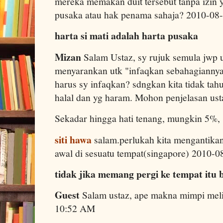
mereka memakan duit tersebut tanpa izin y
pusaka atau hak penama sahaja? 2010-08
harta si mati adalah harta pusaka
Mizan
Salam Ustaz, sy rujuk semula jwp u
menyarankan utk "infaqkan sebahagiannya
harus sy infaqkan? sdngkan kita tidak tah
halal dan yg haram. Mohon penjelasan us
Sekadar hingga hati tenang, mungkin 5%
siti hawa
salam.perlukah kita mengantikan
awal di sesuatu tempat(singapore) 2010-
tidak jika memang pergi ke tempat itu
Guest
Salam ustaz, ape makna mimpi mel
10:52 AM