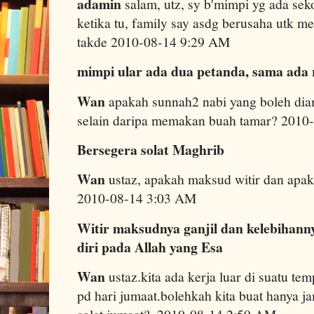
adamin
salam, utz, sy b'mimpi yg ada seko
ketika tu, family say asdg berusaha utk men
takde 2010-08-14 9:29 AM
mimpi ular ada dua petanda, sama ada r
Wan
apakah sunnah2 nabi yang boleh dia
selain daripa memakan buah tamar? 2010
Bersegera solat Maghrib
Wan
ustaz, apakah maksud witir dan apaka
2010-08-14 3:03 AM
Witir maksudnya ganjil dan kelebihan
diri pada Allah yang Esa
Wan
ustaz.kita ada kerja luar di suatu te
pd hari jumaat.bolehkah kita buat hanya j