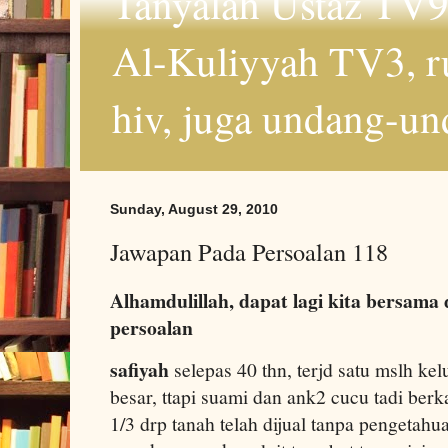
Tanyalah Ustaz TV9
Al-Kuliyyah TV3, r
hiv, juga undang-un
Sunday, August 29, 2010
Jawapan Pada Persoalan 118
Alhamdulillah, dapat lagi kita bersama
persoalan
safiyah
selepas 40 thn, terjd satu mslh ke
besar, ttapi suami dan ank2 cucu tadi berk
1/3 drp tanah telah dijual tanpa pengetahu