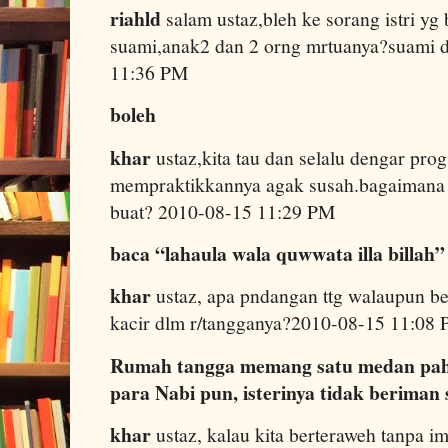
riahld
salam ustaz,bleh ke sorang istri yg 
suami,anak2 dan 2 orng mrtuanya?suami d
11:36 PM
boleh
khar
ustaz,kita tau dan selalu dengar prog
mempraktikkannya agak susah.bagaimana 
buat? 2010-08-15 11:29 PM
baca “lahaula wala quwwata illa billah”
khar
ustaz, apa pndangan ttg walaupun be
kacir dlm r/tangganya?2010-08-15 11:08
Rumah tangga memang satu medan paha
para Nabi pun, isterinya tidak beriman s
khar
ustaz, kalau kita berteraweh tanpa 