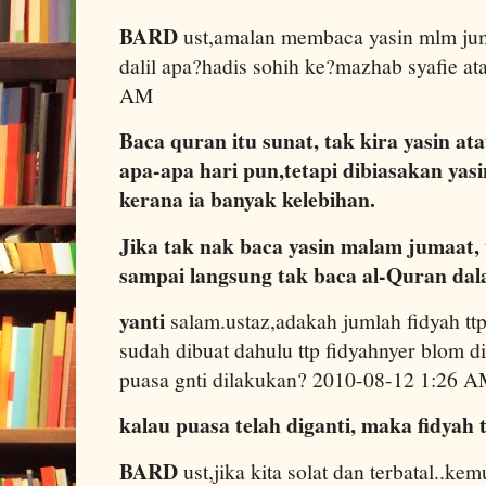
BARD
ust,amalan membaca yasin mlm jum
dalil apa?hadis sohih ke?mazhab syafie a
AM
Baca quran itu sunat, tak kira yasin at
apa-apa hari pun,tetapi dibiasakan yasi
kerana ia banyak kelebihan.
Jika tak nak baca yasin malam jumaat,
sampai langsung tak baca al-Quran dal
yanti
salam.ustaz,adakah jumlah fidyah tt
sudah dibuat dahulu ttp fidyahnyer blom d
puasa gnti dilakukan? 2010-08-12 1:26 
kalau puasa telah diganti, maka fidyah
BARD
ust,jika kita solat dan terbatal..ke