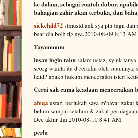
ke dalam, sebagai contoh dubur, apabil
bahagian zahir akan terbuka, dan bahag
sickchild72
slmustd.ank sya pth tngn da
bsar dia bolh tlg sya.2010-08-09 8:13 AM
Tayammum
insan ingin tahu
salam ustaz, sy nk tanya
seorg wanita itu d'ceraikn oleh suaminya,
haid? apakh hukum menceraikn isteri ket
Cerai sah cuma keadaan menceraikan b
afeqa
ustaz, perlukah saya m'bayar zakat 
belum sampai setahun & zakat perniagaan
Dec akhir thn 2010-08-10 8:41 AM
perlu