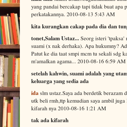
yang pandai bercakap tapi tidak buat apa 
perkatakannya. 2010-08-13 5:43 AM
kita kurangkan cakap pada dia dan tu
tonet,Salam Ustaz...
Seorg isteri 'tpaks
suami (x nak derhaka). Apa hukumny? Ada
Patut ke dia taat smpi mcm tu sekali sdg 
m'amalkan agama... 2010-08-16 6:59 AM
setelah kahwin, suami adalah yang uta
keluarga yang sedia ada
ida
slm ustaz.Saya ada berdetik berazam d
utk beli rmh,ttp kemudian saya ambil juga
kifarah nya 2010-08-16 1:21 AM
tak ada kifarah