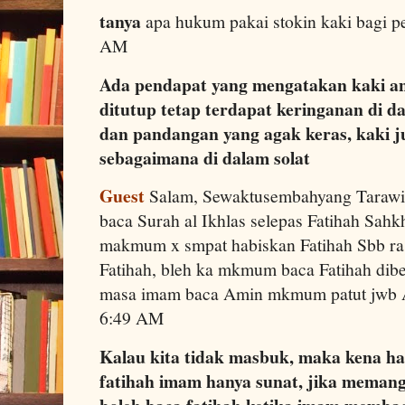
tanya
apa hukum pakai stokin kaki bagi 
AM
Ada pendapat yang mengatakan kaki ang
ditutup tetap terdapat keringanan di d
dan pandangan yang agak keras, kaki j
sebagaimana di dalam solat
Guest
Salam, Sewaktusembahyang Tarawih
baca Surah al Ikhlas selepas Fatihah Sah
makmum x smpat habiskan Fatihah Sbb ra
Fatihah, bleh ka mkmum baca Fatihah dib
masa imam baca Amin mkmum patut jwb 
6:49 AM
Kalau kita tidak masbuk, maka kena ha
fatihah imam hanya sunat, jika memang