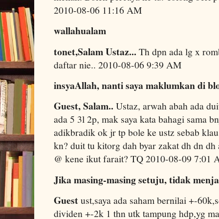
2010-08-06 11:16 AM
wallahualam
tonet,Salam Ustaz...
Th dpn ada lg x ro
daftar nie.. 2010-08-06 9:39 AM
insyaAllah, nanti saya maklumkan di blo
Guest, Salam..
Ustaz, arwah abah ada dui
ada 5 3l 2p, mak saya kata bahagi sama b
adikbradik ok jr tp bole ke ustz sebab klau
kn? duit tu kitorg dah byar zakat dh dn dh
@ kene ikut farait? TQ 2010-08-09 7:01
Jika masing-masing setuju, tidak menj
Guest
ust,saya ada saham bernilai +-60k,s
dividen +-2k 1 thn utk tampung hdp,yg m