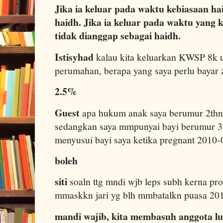
Jika ia keluar pada waktu kebiasaan ha
haidh. Jika ia keluar pada waktu yang 
tidak dianggap sebagai haidh.
Istisyhad
kalau kita keluarkan KWSP 8k 
perumahan, berapa yang saya perlu bayar
2.5%
Guest
apa hukum anak saya berumur 2th
sedangkan saya mmpunyai bayi berumur 3
menyusui bayi saya ketika pregnant 2010
boleh
siti
soaln ttg mndi wjb leps subh kerna pro
mmaskkn jari yg blh mmbatalkn puasa 20
mandi wajib, kita membasuh anggota lu