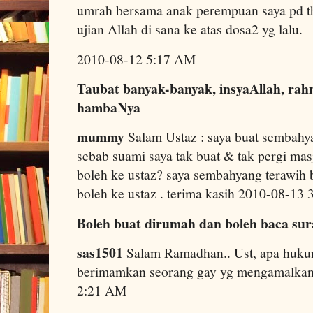
umrah bersama anak perempuan saya pd th
ujian Allah di sana ke atas dosa2 yg lalu.
2010-08-12 5:17 AM
Taubat banyak-banyak, insyaAllah, rah
hambaNya
mummy
Salam Ustaz : saya buat sembahya
sebab suami saya tak buat & tak pergi masji
boleh ke ustaz? saya sembahyang terawih b
boleh ke ustaz . terima kasih 2010-08-13
Boleh buat dirumah dan boleh baca sur
sas1501
Salam Ramadhan.. Ust, apa huku
berimamkan seorang gay yg mengamalkan
2:21 AM