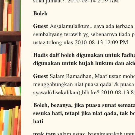
solat jumaat?. 2010-08-14 2:59 AM
Boleh
Guest
Assalamulaikum.. saya ada terbaca 
sembahyang terawih yg sebenarnya tiada p
ustaz tolong ulas 2010-08-13 12:09 PM
Hadis daif boleh digunakan untuk fadhai
digunakan untuk hujah hukum dan aki
Guest
Salam Ramadhan, Maaf ustaz mohon
menggabungkan niat puasa qada' & puasa
syawal(disekalikan),blh ke? 2010-08-13 
Boleh, bezanya, jika puasa sunat semat
sesuka hati, tetapi jika niat qada, tak 
hati
mak tam
salam ustaz..bagaimanakah untu