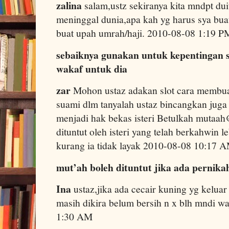
zalina
salam,ustz sekiranya kita mndpt du
meninggal dunia,apa kah yg harus sya bua
buat upah umrah/haji. 2010-08-08 1:19 P
sebaiknya gunakan untuk kepentingan s
wakaf untuk dia
zar
Mohon ustaz adakan slot cara membua
suami dlm tanyalah ustaz bincangkan juga
menjadi hak bekas isteri Betulkah mutaah
dituntut oleh isteri yang telah berkahwin l
kurang ia tidak layak 2010-08-08 10:17 
mut’ah boleh dituntut jika ada pernik
Ina
ustaz,jika ada cecair kuning yg keluar
masih dikira belum bersih n x blh mndi w
1:30 AM