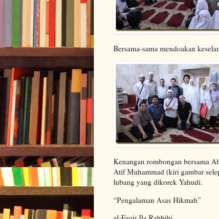
Bersama-sama mendoakan keselam
Kenangan rombongan bersama Abu
Atif Muhammad (kiri gambar sele
lubang yang dikorek Yahudi.
“Pengalaman Asas Hikmah”
al-Faqir Ila Rabbihi