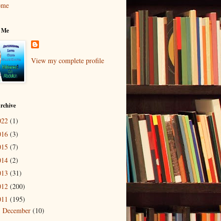
ome
 Me
View my complete profile
rchive
022
(1)
016
(3)
015
(7)
014
(2)
013
(31)
012
(200)
011
(195)
December
(10)
►