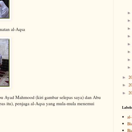
atan al-Aqsa
2
►
2
►
2
►
 Ayad Mahmood (kiri gambar selepas saya) dan Abu
pas itu), penjaga al-Aqsa yang mula-mula menemui
Labels
al
Bi
Bi