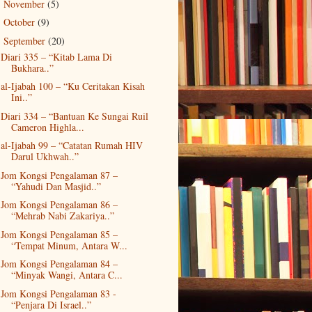
November
(5)
►
October
(9)
►
September
(20)
▼
Diari 335 – “Kitab Lama Di
Bukhara..”
al-Ijabah 100 – “Ku Ceritakan Kisah
Ini..”
Diari 334 – “Bantuan Ke Sungai Ruil
Cameron Highla...
al-Ijabah 99 – “Catatan Rumah HIV
Darul Ukhwah..”
Jom Kongsi Pengalaman 87 –
“Yahudi Dan Masjid..”
Jom Kongsi Pengalaman 86 –
“Mehrab Nabi Zakariya..”
Jom Kongsi Pengalaman 85 –
“Tempat Minum, Antara W...
Jom Kongsi Pengalaman 84 –
“Minyak Wangi, Antara C...
Jom Kongsi Pengalaman 83 -
“Penjara Di Israel..”