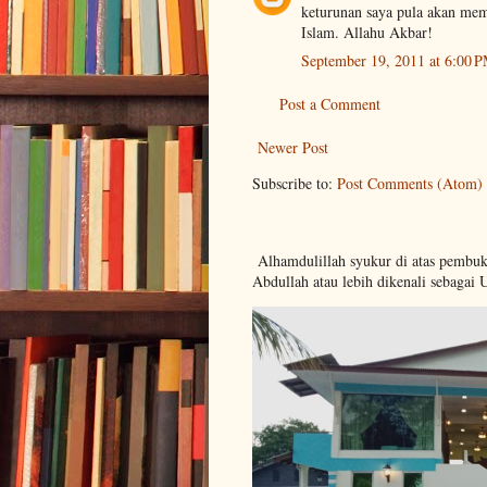
keturunan saya pula akan mem
Islam. Allahu Akbar!
September 19, 2011 at 6:00 
Post a Comment
Newer Post
Subscribe to:
Post Comments (Atom)
Alhamdulillah syukur di atas pembu
Abdullah atau lebih dikenali sebagai 