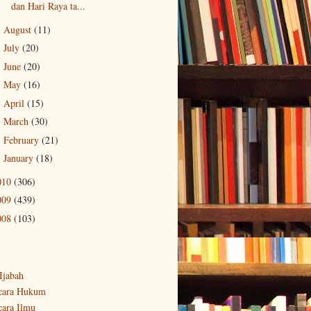
dan Hari Raya ta...
August
(11)
►
July
(20)
►
June
(20)
►
May
(16)
►
April
(15)
►
March
(30)
►
February
(21)
►
January
(18)
►
010
(306)
009
(439)
008
(103)
-Ijabah
cara Hukum
cara Ilmu