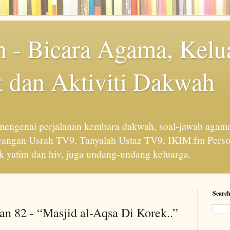
 - Bicara Agama, Kelu
 dan Aktiviti Dakwah
engenai perjalanan kembara dakwah, soal-jawab agama
cangan Usrah TV9, Tanyalah Ustaz TV9, IKIM.fm Perso
 yatim dan hiv, juga undang-undang keluarga.
Search
n 82 - “Masjid al-Aqsa Di Korek..”