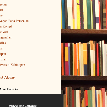
retan
ari
ve
wapan Pada Persoalan
m Kongsi
tivasi
ngenalan
kilas
rah
sipan
rbiah
iversiti Kehidupan
rt Abuse
 Amin Hadis 45