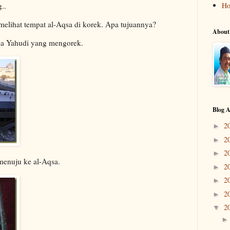
..
H
elihat tempat al-Aqsa di korek. Apa tujuannya?
About
da Yahudi yang mengorek.
Blog A
2
►
2
►
2
►
menuju ke al-Aqsa.
2
►
2
►
2
►
2
▼