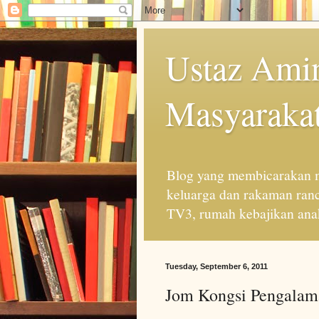
Ustaz Amin
Masyarakat
Blog yang membicarakan m
keluarga dan rakaman ran
TV3, rumah kebajikan anak
Tuesday, September 6, 2011
Jom Kongsi Pengalama