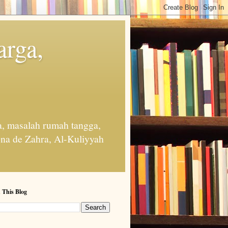
arga,
, masalah rumah tangga,
na de Zahra, Al-Kuliyyah
 This Blog