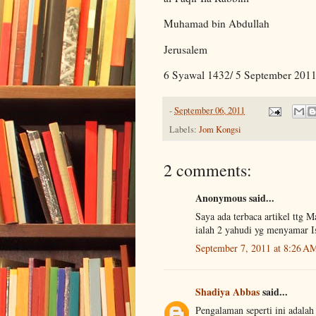
Muhamad bin Abdullah
Jerusalem
6 Syawal 1432/ 5 September 201
-
September 06, 2011
Labels:
Jom Kongsi
2 comments:
Anonymous said...
Saya ada terbaca artikel ttg 
ialah 2 yahudi yg menyamar I
September 7, 2011 at 8:26 A
Shadiya Abbas
said...
Pengalaman seperti ini adala