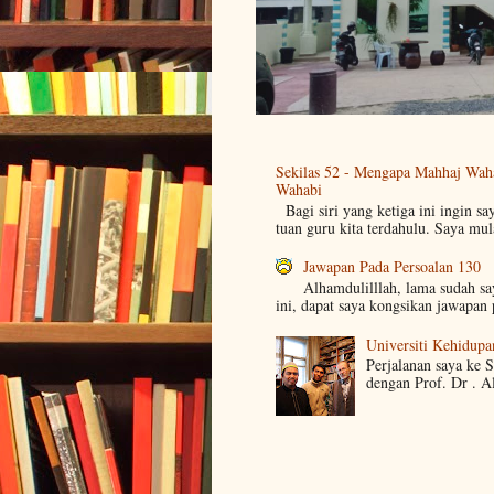
Sekilas 52 - Mengapa Mahhaj Wah
Wahabi
Bagi siri yang ketiga ini ingin sa
tuan guru kita terdahulu. Saya mul
Jawapan Pada Persoalan 130
Alhamdulilllah, lama sudah s
ini, dapat saya kongsikan jawapan 
Universiti Kehidupa
Perjalanan saya ke 
dengan Prof. Dr . A