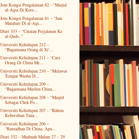
Jom Kongsi Pengalaman 82 - “Masjid
al-Aqsa Di Kore...
Jom Kongsi Pengalaman 81 – “Jam
Matahari Di al-Aqs...
Diari 333 – “Catatan Perjalanan Ke
al-Quds..”
Universiti Kehidupan 212 –
“Bagaimana Orang di Xi’...
Universiti Kehidupan 211 – “Cara
Orang Di China Me...
Universiti Kehidupan 210 – “Melawat
Tempat Wushu D...
Universiti Kehidupan 209 –
“Bagaimana Muslim China...
Universiti Kehidupan 208 – “Masjid
Sebagai Chek Po...
Universiti Kehidupan 207 – “Rahsia
Kebersihan Tana...
Universiti Kehidupan 206 –
“Ramadhan Di China, Apa...
Diari 332 – Madinah Malam 27 – 29