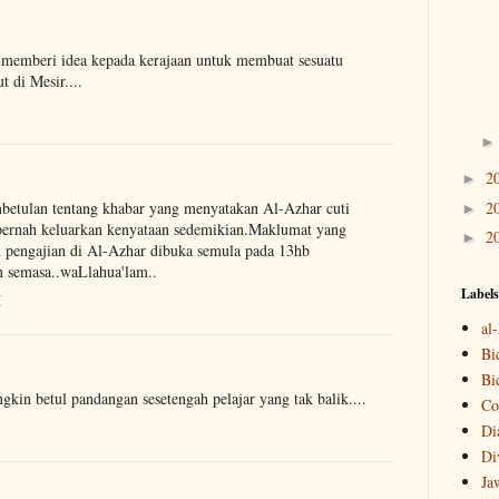
 memberi idea kepada kerajaan untuk membuat sesuatu
 di Mesir....
2
►
2
embetulan tentang khabar yang menyatakan Al-Azhar cuti
►
pernah keluarkan kenyataan sedemikian.Maklumat yang
2
►
n pengajian di Al-Azhar dibuka semula pada 13hb
n semasa..waLlahua'lam..
Labels
M
al
Bi
Bi
gkin betul pandangan sesetengah pelajar yang tak balik....
Co
Di
Di
Ja