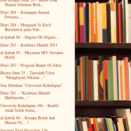
Wanita Sebelum Berk...
Diari 284 – Kenangan Jumaat
Pertama….
Diari 284 – Mengajak Si Kecil
Berselawat pada Nab...
al-Ijabah 86 – Sitgma Oh Stigma….
Diari 283 – Kembara Maulid 2011
al-Ijabah 85 – Meyuarat HIV bersama
MAIS
Diari 283 – Program Banjir Di Johor
Bicara Ilmu 25 – Tanyalah Ustaz
“Menghayati Nikmat…”
Siar Hebahan “Universiti Kehidupan”
Diari 281 – “Kembara Maulid
Multimedia…”
Universiti Kehidupan 186 – Kualiti
Anak Soleh Sema...
al-Ijabah 84 – Kenapa Boleh Jadi
Macam Ni….?
Jawapan Pada Persoalan 126