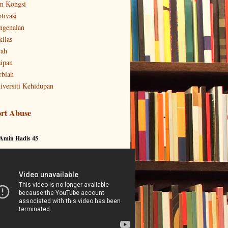
m Kongsi
tivasi
ngenalan
kilas
rah
sipan
rbiah
iversiti Kehidupan
rt Abuse
 Amin Hadis 45