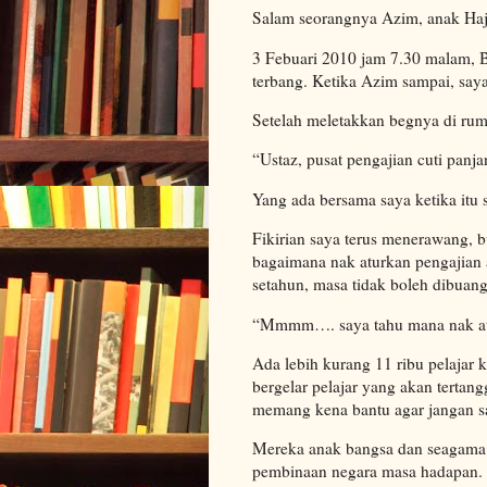
Salam seorangnya Azim, anak Haji
3 Febuari 2010 jam 7.30 malam, 
terbang. Ketika Azim sampai, say
Setelah meletakkan begnya di ru
“Ustaz, pusat pengajian cuti panj
Yang ada bersama saya ketika itu 
Fikirian saya terus menerawang, bu
bagaimana nak aturkan pengajian 
setahun, masa tidak boleh dibuang
“Mmmm…. saya tahu mana nak atu
Ada lebih kurang 11 ribu pelajar k
bergelar pelajar yang akan tertang
memang kena bantu agar jangan sa
Mereka anak bangsa dan seagama d
pembinaan negara masa hadapan.