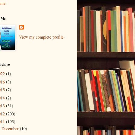
ome
 Me
View my complete profile
rchive
022
(1)
016
(3)
015
(7)
014
(2)
013
(31)
012
(200)
011
(195)
December
(10)
►