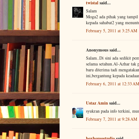
twistal
said...
Salam
Moga2 ada pihak yang tampil
kepada sahabat2 yang menuntut
February 5, 2011 at 3:25 AM
Anonymous said...
Salam..Di sini ada sedikit p
selama setahun.Al-Azhar tak 
baru diterima tadi mengataka
ini,bergantung kepada keadaa
February 6, 2011 at 12:33 A
Ustaz Amin
said...
syukran pada info terkini, mun
February 7, 2011 at 9:28 AM
boxhousestudio
said...