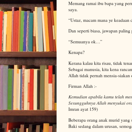
Memang ramai ibu bapa yang pern
saya.
“Ustaz, macam mana ye keadaan d
Dan seperti biasa, jawapan paling 
“Semuanya ok…”
Kenapa?
Kerana kalau kita risau, tidak ten
Sebagai manusia, kita kena ranca
Allah tidak pernah mensia-siakan
Firman Allah :-
Kemudian apabila kamu telah mem
Sesungguhnya Allah menyukai or
Imran ayat 159)
Beberapa orang anak murid yang s
Baki sedang dalam urusan, semog