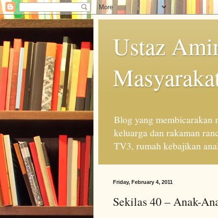
Ustaz Amin
Masyarakat
Blog yang membicarakan m
keluarga dan rakaman ran
TV3, rumah kebajikan anak
Friday, February 4, 2011
Sekilas 40 – Anak-An