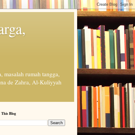
arga,
, masalah rumah tangga,
na de Zahra, Al-Kuliyyah
 This Blog