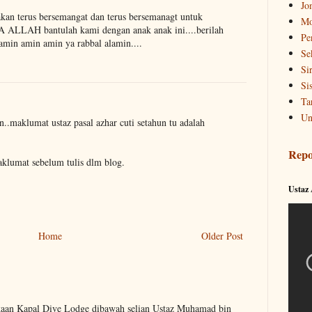
Jo
akan terus bersemangat dan terus bersemanagt untuk
Mo
A ALLAH bantulah kami dengan anak anak ini....berilah
Pe
amin amin amin ya rabbal alamin....
Se
Si
Si
Ta
Un
n..maklumat ustaz pasal azhar cuti setahun tu adalah
Repo
maklumat sebelum tulis dlm blog.
Ustaz
Home
Older Post
kaan Kapal Dive Lodge dibawah selian Ustaz Muhamad bin