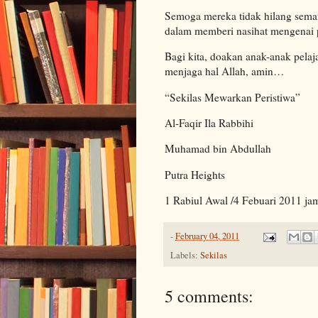
Semoga mereka tidak hilang seman
dalam memberi nasihat mengenai 
Bagi kita, doakan anak-anak pelaj
menjaga hal Allah, amin…
“Sekilas Mewarkan Peristiwa”
Al-Faqir Ila Rabbihi
Muhamad bin Abdullah
Putra Heights
1 Rabiul Awal /4 Febuari 2011 j
-
February 04, 2011
Labels:
Sekilas
5 comments: