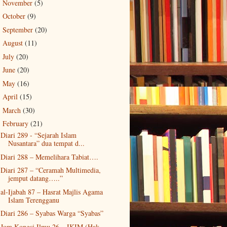
November
(5)
►
October
(9)
►
September
(20)
►
August
(11)
►
July
(20)
►
June
(20)
►
May
(16)
►
April
(15)
►
March
(30)
►
February
(21)
▼
Diari 289 - “Sejarah Islam
Nusantara” dua tempat d...
Diari 288 – Memelihara Tabiat….
Diari 287 – “Ceramah Multimedia,
jemput datang…..”
al-Ijabah 87 – Hasrat Majlis Agama
Islam Terengganu
Diari 286 – Syabas Warga “Syabas”
Jom Kongsi Ilmu 26 – IKIM (Hak