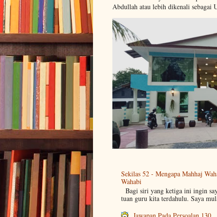
Abdullah atau lebih dikenali sebagai 
Sekilas 52 - Mengapa Mahhaj Wah
Wahabi
Bagi siri yang ketiga ini ingin sa
tuan guru kita terdahulu. Saya mul
Jawapan Pada Persoalan 130