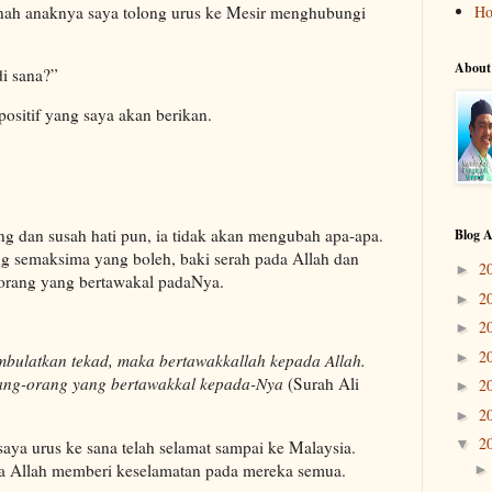
ah anaknya saya tolong urus ke Mesir menghubungi
H
About
i sana?”
positif yang saya akan berikan.
ang dan susah hati pun, ia tidak akan mengubah apa-apa.
Blog A
ng semaksima yang boleh, baki serah pada Allah dan
2
►
 orang yang bertawakal padaNya.
2
►
2
►
2
►
bulatkan tekad, maka bertawakkallah kepada Allah.
ang-orang yang bertawakkal kepada-Nya
(Surah Ali
2
►
2
►
2
▼
aya urus ke sana telah selamat sampai ke Malaysia.
a Allah memberi keselamatan pada mereka semua.