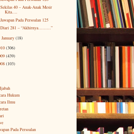
Sekilas 40 – Anak-Anak Mesir
Kita….
Jawapan Pada Persoalan 125
Diari 281 – “Akhirnya………”
January
(18)
►
010
(306)
009
(439)
008
(103)
-Ijabah
cara Hukum
cara Ilmu
retan
ari
ve
wapan Pada Persoalan