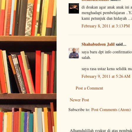
di doakan agar anak anak ini 
menghadapi pembelajaran ..Y
kami petunjuk dan hidayah ...
February 8, 2011 at 3:13 PM
Shahabudeen Jalil
said...
saya baru dpt info confirmatio
salah.
saya rasa ustaz kena selidik 
February 9, 2011 at 5:26 AM
Post a Comment
Newer Post
Subscribe to:
Post Comments (Atom)
Alhamdulillah syukur di atas pembu