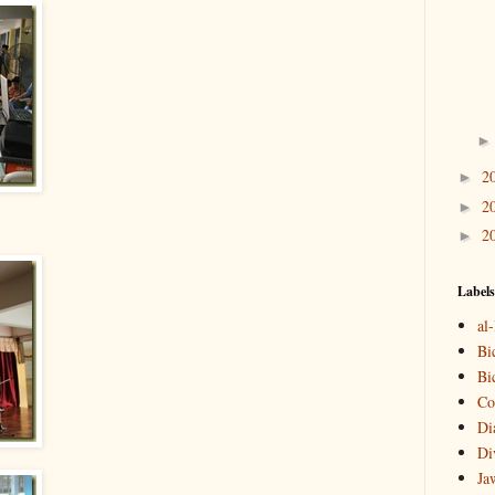
2
►
2
►
2
►
Labels
al
Bi
Bi
Co
Di
Di
Ja