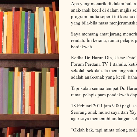
Apa yang menarik di dalam bulan k
anak-anak kecil di dalam majlis s
program mulia seperti ini kerana 
yang bila-bila masa menjerumusk
Saya memang amat jarang menerima 
rendah. Ini kerana, ramai pelapis 
berdakwah.
Ketika Dr. Harun Din, Ustaz Dato
Forum Perdana TV 1 dahulu, ketik
sekolah-sekolah. Ia memang satu 
adalah anak-anak yang kecil, bah
Tapi kalau semua tempat Dr. Harun
ramai pelapis para pendakwah dapa
18 Febuari 2011 jam 9.00 pagi, s
Seorang anak murid saya dari Yay
agar saya memenuhi undangan sek
“Oklah kak, tapi minta tolong sedi