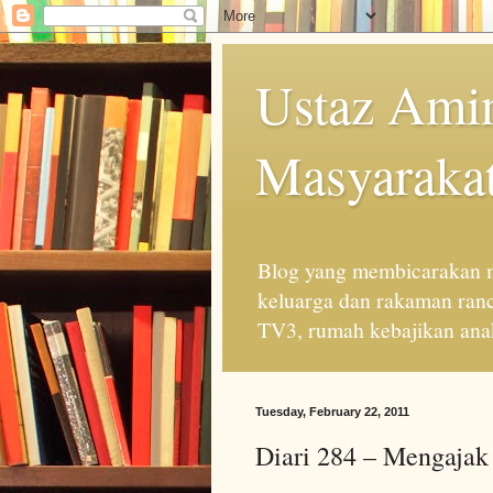
Ustaz Amin
Masyarakat
Blog yang membicarakan m
keluarga dan rakaman ran
TV3, rumah kebajikan anak
Tuesday, February 22, 2011
Diari 284 – Mengajak