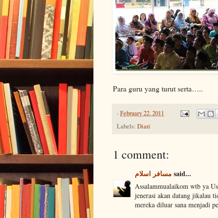
Para guru yang turut serta…..
-
February 22, 2011
Labels:
Diari
1 comment:
مسافر اسلام
said...
Assalammualaikom wtb ya Usta
jenerasi akan datang jikalau 
mereka diluar sana menjadi p