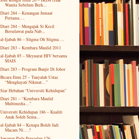
Wanita Sebelum Berk...
Diari 284 – Kenangan Jumaat
Pertama….
Diari 284 – Mengajak Si Kecil
Berselawat pada Nab...
al-Ijabah 86 – Sitgma Oh Stigma….
Diari 283 – Kembara Maulid 2011
al-Ijabah 85 – Meyuarat HIV bersama
MAIS
Diari 283 – Program Banjir Di Johor
Bicara Ilmu 25 – Tanyalah Ustaz
“Menghayati Nikmat…”
Siar Hebahan “Universiti Kehidupan”
Diari 281 – “Kembara Maulid
Multimedia…”
Universiti Kehidupan 186 – Kualiti
Anak Soleh Sema...
al-Ijabah 84 – Kenapa Boleh Jadi
Macam Ni….?
Jawapan Pada Persoalan 126