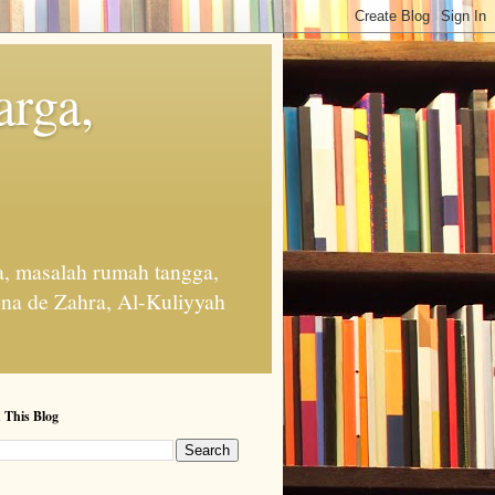
arga,
, masalah rumah tangga,
na de Zahra, Al-Kuliyyah
 This Blog