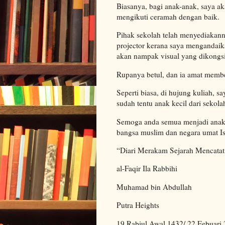
Biasanya, bagi anak-anak, saya a
mengikuti ceramah dengan baik.
Pihak sekolah telah menyediakann
projector kerana saya mengandaik
akan nampak visual yang dikongs
Rupanya betul, dan ia amat membe
Seperti biasa, di hujung kuliah, 
sudah tentu anak kecil dari sekol
Semoga anda semua menjadi anak 
bangsa muslim dan negara umat I
“Diari Merakam Sejarah Mencata
al-Faqir Ila Rabbihi
Muhamad bin Abdullah
Putra Heights
19 Rabiul Awal 1432/ 22 Febuari