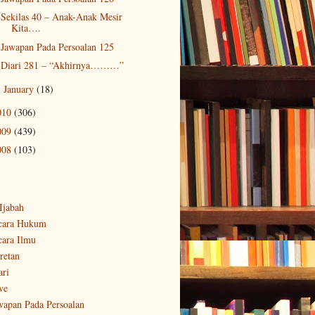
Sekilas 40 – Anak-Anak Mesir
Kita….
Jawapan Pada Persoalan 125
Diari 281 – “Akhirnya………”
January
(18)
►
010
(306)
009
(439)
008
(103)
-Ijabah
cara Hukum
cara Ilmu
retan
ari
ve
wapan Pada Persoalan