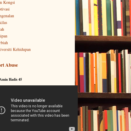
m Kongsi
tivasi
ngenalan
kilas
rah
sipan
rbiah
iversiti Kehidupan
rt Abuse
 Amin Hadis 45