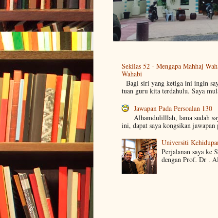
Sekilas 52 - Mengapa Mahhaj Wah
Wahabi
Bagi siri yang ketiga ini ingin sa
tuan guru kita terdahulu. Saya mul
Jawapan Pada Persoalan 130
Alhamdulilllah, lama sudah s
ini, dapat saya kongsikan jawapan 
Universiti Kehidupa
Perjalanan saya ke 
dengan Prof. Dr . A