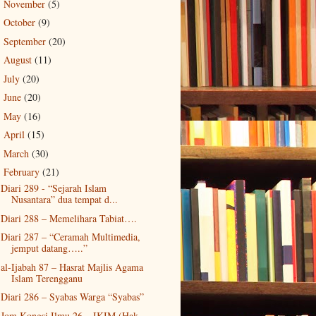
November
(5)
►
October
(9)
►
September
(20)
►
August
(11)
►
July
(20)
►
June
(20)
►
May
(16)
►
April
(15)
►
March
(30)
►
February
(21)
▼
Diari 289 - “Sejarah Islam
Nusantara” dua tempat d...
Diari 288 – Memelihara Tabiat….
Diari 287 – “Ceramah Multimedia,
jemput datang…..”
al-Ijabah 87 – Hasrat Majlis Agama
Islam Terengganu
Diari 286 – Syabas Warga “Syabas”
Jom Kongsi Ilmu 26 – IKIM (Hak