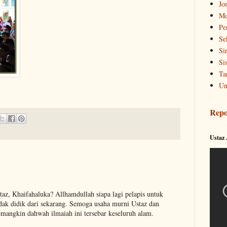
Jo
Mo
Pe
Se
Si
Si
Ta
Un
Repo
Ustaz
z, Khaifahaluka? Allhamdullah siapa lagi pelapis untuk
tidak didik dari sekarang. Semoga usaha murni Ustaz dan
emangkin dahwah ilmaiah ini tersebar keseluruh alam.