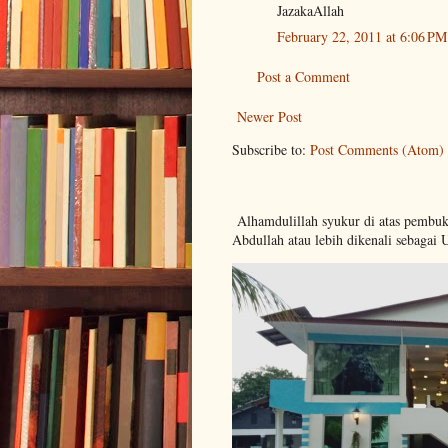
JazakaAllah
February 22, 2011 at 6:06 PM
Post a Comment
Newer Post
Subscribe to:
Post Comments (Atom)
Alhamdulillah syukur di atas pembu
Abdullah atau lebih dikenali sebagai 