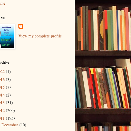
ome
 Me
View my complete profile
rchive
022
(1)
016
(3)
015
(7)
014
(2)
013
(31)
012
(200)
011
(195)
December
(10)
►