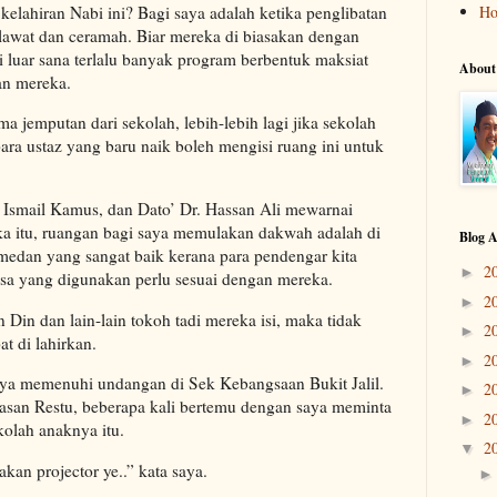
elahiran Nabi ini? Bagi saya adalah ketika penglibatan
H
elawat dan ceramah. Biar mereka di biasakan dengan
di luar sana terlalu banyak program berbentuk maksiat
About
an mereka.
jemputan dari sekolah, lebih-lebih lagi jika sekolah
para ustaz yang baru naik boleh mengisi ruang ini untuk
’ Ismail Kamus, dan Dato’ Dr. Hassan Ali mewarnai
a itu, ruangan bagi saya memulakan dakwah adalah di
Blog A
medan yang sangat baik kerana para pendengar kita
2
►
asa yang digunakan perlu sesuai dengan mereka.
2
►
 Din dan lain-lain tokoh tadi mereka isi, maka tidak
2
►
t di lahirkan.
2
►
aya memenuhi undangan di Sek Kebangsaan Bukit Jalil.
2
►
asan Restu, beberapa kali bertemu dengan saya meminta
2
►
olah anaknya itu.
2
▼
akan projector ye..” kata saya.