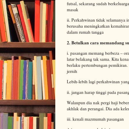
futsal, sekarang sudah berkeluarga
masak
ii. Perkahwinan tidak selamanya ind
berusaha meningkatkan kemahiran
dalam rumah tangga
2. Betulkan cara memandang sua
i. pasangan memang berbeza – oran
latar belakang tak sama. Kita ken
berlaku pertembungan pemikiran.
jernih
Lebih-lebih lagi perkahwinan yan
ii. jangan harap tinggi pada pasan
Walaupun dia nak pergi haji beber
akhlak dan perangai. Dia ada kele
iii. kenali mazmumah pasangan