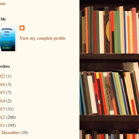
ome
 Me
View my complete profile
rchive
022
(1)
016
(3)
015
(7)
014
(2)
013
(31)
012
(200)
011
(195)
December
(10)
►