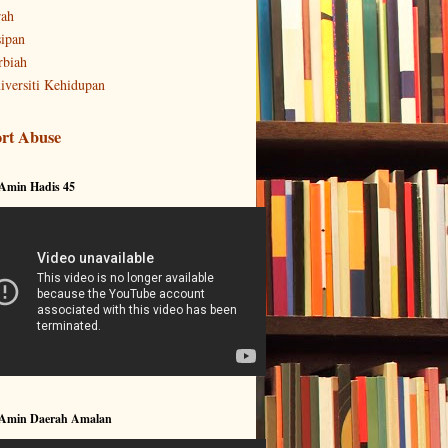
rah
sipan
rbiah
iversiti Kehidupan
rt Abuse
 Amin Hadis 45
 Amin Daerah Amalan