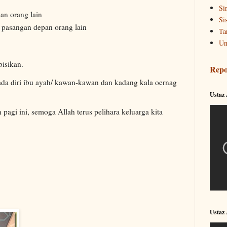
Si
an orang lain
Si
pasangan depan orang lain
Ta
Un
bisikan.
Repo
 ada diri ibu ayah/ kawan-kawan dan kadang kala oernag
Ustaz
n pagi ini, semoga Allah terus pelihara keluarga kita
Ustaz