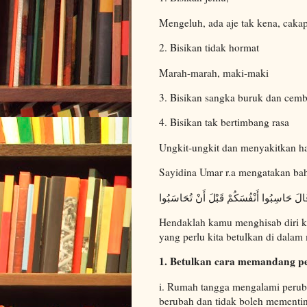
Mengeluh, ada aje tak kena, caka
2. Bisikan tidak hormat
Marah-marah, maki-maki
3. Bisikan sangka buruk dan cem
4. Bisikan tak bertimbang rasa
Ungkit-ungkit dan menyakitkan ha
Sayidina Umar r.a mengatakan ba
الَ حَاسِبُوا أَنْفُسَكُمْ قَبْلَ أَنْ تُحَاسَبُوا
Hendaklah kamu menghisab diri k
yang perlu kita betulkan di dala
1. Betulkan cara memandang p
i. Rumah tangga mengalami peruba
berubah dan tidak boleh mementin