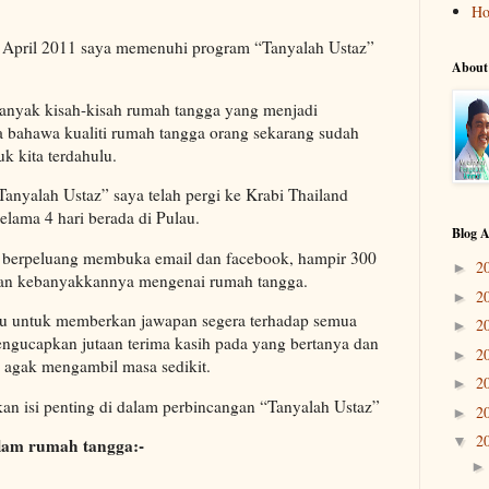
H
4 April 2011 saya memenuhi program “Tanyalah Ustaz”
About
.
banyak kisah-kisah rumah tangga yang menjadi
ta bahawa kualiti rumah tangga orang sekarang sudah
k kita terdahulu.
Tanyalah Ustaz” saya telah pergi ke Krabi Thailand
lama 4 hari berada di Pulau.
Blog A
an berpeluang membuka email dan facebook, hampir 300
2
►
dan kebanyakkannya mengenai rumah tangga.
2
►
mpu untuk memberkan jawapan segera terhadap semua
2
►
ngucapkan jutaan terima kasih pada yang bertanya dan
2
►
 agak mengambil masa sedikit.
2
►
kan isi penting di dalam perbincangan “Tanyalah Ustaz”
2
►
2
▼
alam rumah tangga:-