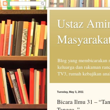
Ustaz Amin
Masyarakat
Blog yang membicarakan m
keluarga dan rakaman ran
TV3, rumah kebajikan anak
Tuesday, May 3, 2011
Bicara Ilmu 31 – “Ta
Tangga..”