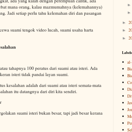
gkat, ada yang kalah dengan perempuan cantik, ada
ehebat mana orang, kalau mazmumahnya (kelemahannya)
ng. Jadi setiap perlu tahu kelemahan diri dan pasangan
2
►
i kecewa suami tengok video lucah, suami usaha harta
2
►
2
►
esalahan
Labels
al
atau tahapnya 100 peratus dari suami atau isteri. Ada
Bi
keran isteri tidak pandai layan suami.
Bi
Co
atus kesalahan adalah dari suami atau isteri semata-mata
Di
lahan itu datangnya dari diri kita sendiri.
Di
r
Ja
Jo
olakan suami isteri bukan besar, tapi jadi besar kerana
Mo
Pe
Se