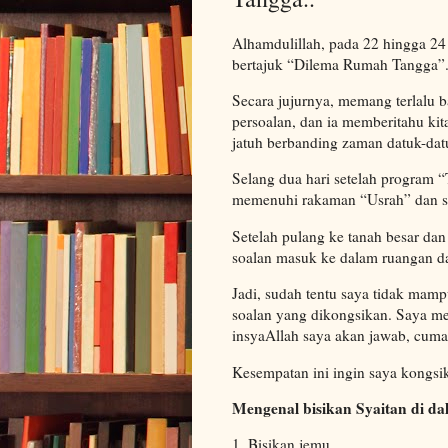
Alhamdulillah, pada 22 hingga 2
bertajuk “Dilema Rumah Tangga”
Secara jujurnya, memang terlalu 
persoalan, dan ia memberitahu ki
jatuh berbanding zaman datuk-datu
Selang dua hari setelah program “
memenuhi rakaman “Usrah” dan se
Setelah pulang ke tanah besar d
soalan masuk ke dalam ruangan 
Jadi, sudah tentu saya tidak ma
soalan yang dikongsikan. Saya me
insyaAllah saya akan jawab, cuma
Kesempatan ini ingin saya kongsi
Mengenal bisikan Syaitan di d
1. Bisikan jemu,