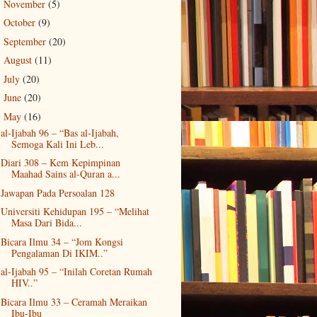
November
(5)
►
October
(9)
►
September
(20)
►
August
(11)
►
July
(20)
►
June
(20)
►
May
(16)
▼
al-Ijabah 96 – “Bas al-Ijabah,
Semoga Kali Ini Leb...
Diari 308 – Kem Kepimpinan
Maahad Sains al-Quran a...
Jawapan Pada Persoalan 128
Universiti Kehidupan 195 – “Melihat
Masa Dari Bida...
Bicara Ilmu 34 – “Jom Kongsi
Pengalaman Di IKIM..”
al-Ijabah 95 – “Inilah Coretan Rumah
HIV..”
Bicara Ilmu 33 – Ceramah Meraikan
Ibu-Ibu