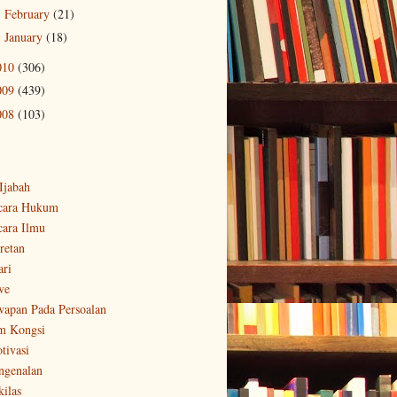
February
(21)
►
January
(18)
►
010
(306)
009
(439)
008
(103)
-Ijabah
cara Hukum
cara Ilmu
retan
ari
ve
wapan Pada Persoalan
m Kongsi
tivasi
ngenalan
kilas