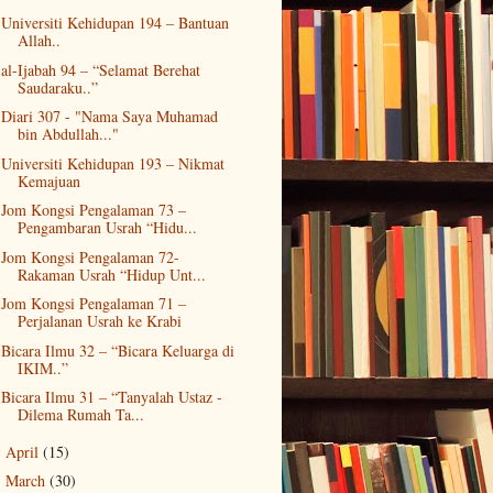
Universiti Kehidupan 194 – Bantuan
Allah..
al-Ijabah 94 – “Selamat Berehat
Saudaraku..”
Diari 307 - "Nama Saya Muhamad
bin Abdullah..."
Universiti Kehidupan 193 – Nikmat
Kemajuan
Jom Kongsi Pengalaman 73 –
Pengambaran Usrah “Hidu...
Jom Kongsi Pengalaman 72-
Rakaman Usrah “Hidup Unt...
Jom Kongsi Pengalaman 71 –
Perjalanan Usrah ke Krabi
Bicara Ilmu 32 – “Bicara Keluarga di
IKIM..”
Bicara Ilmu 31 – “Tanyalah Ustaz -
Dilema Rumah Ta...
April
(15)
►
March
(30)
►