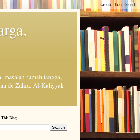
arga,
, masalah rumah tangga,
na de Zahra, Al-Kuliyyah
 This Blog