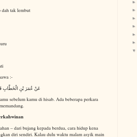
p dah tak lembut
buru
ti
hawa :-
عَنْ عُمَرَ بْنِ الْخَطَّابِ قَ
amu sebelum kamu di hisab. Ada beberapa perkara
m memandang.
erkahwinan
han – dari bujang kepada berdua, cara hidup kena
gkan diri sendiri. Kalau dulu waktu malam asyik main