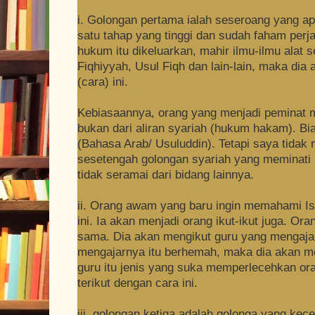
i. Golongan pertama ialah seseroang yang ap
satu tahap yang tinggi dan sudah faham per
hukum itu dikeluarkan, mahir ilmu-ilmu alat
Fiqhiyyah, Usul Fiqh dan lain-lain, maka di
(cara) ini.
Kebiasaannya, orang yang menjadi peminat m
bukan dari aliran syariah (hukum hakam). Bias
(Bahasa Arab/ Usuluddin). Tetapi saya tidak 
sesetengah golongan syariah yang meminati m
tidak seramai dari bidang lainnya.
ii. Orang awam yang baru ingin memahami I
ini. Ia akan menjadi orang ikut-ikut juga. Or
sama. Dia akan mengikut guru yang mengajar
mengajarnya itu berhemah, maka dia akan me
guru itu jenis yang suka memperlecehkan ora
terikut dengan cara ini.
iii. golongan ketiga adalah golonga yang ke