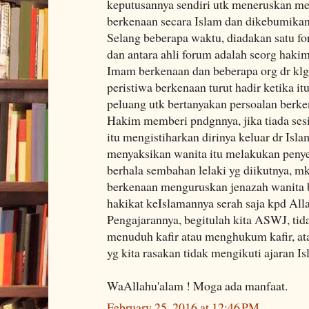
keputusannya sendiri utk meneruskan m
berkenaan secara Islam dan dikebumikan
Selang beberapa waktu, diadakan satu fo
dan antara ahli forum adalah seorg haki
Imam berkenaan dan beberapa org dr klgn
peristiwa berkenaan turut hadir ketika i
peluang utk bertanyakan persoalan berk
Hakim memberi pndgnnya, jika tiada ses
itu mengistiharkan dirinya keluar dr Isla
menyaksikan wanita itu melakukan peny
berhala sembahan lelaki yg diikutnya, m
berkenaan menguruskan jenazah wanita b
hakikat keIslamannya serah saja kpd All
Pengajarannya, begitulah kita ASWJ, t
menuduh kafir atau menghukum kafir, atau
yg kita rasakan tidak mengikuti ajaran Is
WaAllahu'alam ! Moga ada manfaat.
February 25, 2016 at 12:46 PM