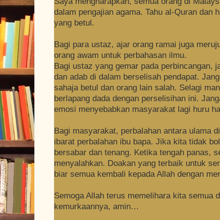
Saya mengharapkan, semua orang di Malaysi
dalam pengajian agama. Tahu al-Quran dan h
yang betul.
Bagi para ustaz, ajar orang ramai juga meruj
orang awam untuk perbahasan ilmu.
Bagi ustaz yang gemar pada perbincangan, j
dan adab di dalam berselisah pendapat. Jang
sahaja betul dan orang lain salah. Selagi mana
berlapang dada dengan perselisihan ini.
Jang
emosi menyebabkan masyarakat lagi huru ha
Bagi masyarakat, perbalahan antara ulama di
ibarat perbalahan ibu bapa. Jika kita tidak b
bersabar dan tenang.
Ketika tengah panas, s
menyalahkan. Doakan yang terbaik untuk sem
biar semua kembali kepada Allah dengan me
Semoga Allah terus memelihara kita semua 
kemurkaannya, amin…