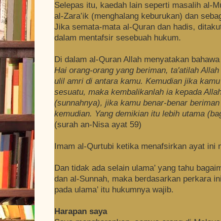
Selepas itu, kaedah lain seperti masalih al-M
al-Zara’ik (menghalang keburukan) dan seba
Jika semata-mata al-Quran dan hadis, ditakut
dalam mentafsir sesebuah hukum.
Di dalam al-Quran Allah menyatakan bahawa 
Hai orang-orang yang beriman, ta'atilah Allah
ulil amri di antara kamu. Kemudian jika kamu
sesuatu, maka kembalikanlah ia kepada Allah
(sunnahnya), jika kamu benar-benar beriman 
kemudian. Yang demikian itu lebih utama (ba
(surah an-Nisa ayat 59)
Imam al-Qurtubi ketika menafsirkan ayat in
Dan tidak ada selain ulama’ yang tahu bagaim
dan al-Sunnah, maka berdasarkan perkara ini
pada ulama’ itu hukumnya wajib.
Harapan saya