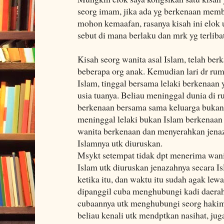
seorg imam, jika ada yg berkenaan memb
mohon kemaafan, rasanya kisah ini elok 
sebut di mana berlaku dan mrk yg terlibat
Kisah seorg wanita asal Islam, telah b
beberapa org anak. Kemudian lari dr ru
Islam, tinggal bersama lelaki berkenaan
usia tuanya. Beliau meninggal dunia di 
berkenaan bersama sama keluarga bukan 
meninggal lelaki bukan Islam berkenaan
wanita berkenaan dan menyerahkan jenaz
Islamnya utk diuruskan.
Msykt setempat tidak dpt menerima wani
Islam utk diuruskan jenazahnya secara 
ketika itu, dan waktu itu sudah agak le
dipanggil cuba menghubungi kadi daerah,
cubaannya utk menghubungi seorg hakim
beliau kenali utk mendptkan nasihat, ju