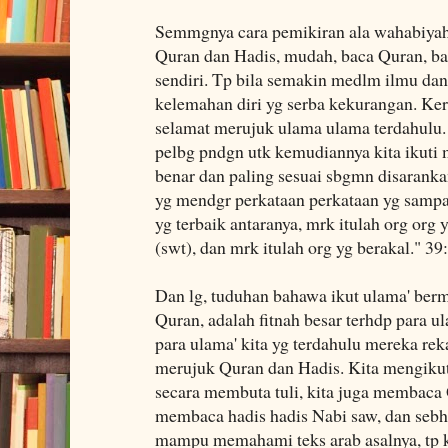
Semmgnya cara pemikiran ala wahabiyah
Quran dan Hadis, mudah, baca Quran, bac
sendiri. Tp bila semakin medlm ilmu dan
kelemahan diri yg serba kekurangan. Kera
selamat merujuk ulama ulama terdahulu. S
pelbg pndgn utk kemudiannya kita ikuti m
benar dan paling sesuai sbgmn disaranka
yg mendgr perkataan perkataan yg samp
yg terbaik antaranya, mrk itulah org org 
(swt), dan mrk itulah org yg berakal." 39
Dan lg, tuduhan bahawa ikut ulama' berm
Quran, adalah fitnah besar terhdp para ul
para ulama' kita yg terdahulu mereka rek
merujuk Quran dan Hadis. Kita mengikuti
secara membuta tuli, kita juga membaca 
membaca hadis hadis Nabi saw, dan sebh
mampu memahami teks arab asalnya, tp k