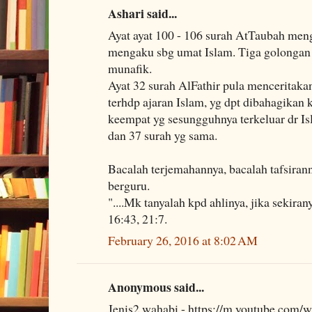
Ashari said...
Ayat ayat 100 - 106 surah AtTaubah men
mengaku sbg umat Islam. Tiga golongan 
munafik.
Ayat 32 surah AlFathir pula menceritak
terhdp ajaran Islam, yg dpt dibahagikan
keempat yg sesungguhnya terkeluar dr Is
dan 37 surah yg sama.
Bacalah terjemahannya, bacalah tafsirann
berguru.
"....Mk tanyalah kpd ahlinya, jika sekir
16:43, 21:7.
February 26, 2016 at 8:02 AM
Anonymous said...
Jenis2 wahabi - https://m.youtube.com/