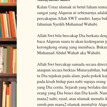
Kalau Ustaz ulamak ni betul faham tent
sangat yang Alquran ni sebenarnya adala
percakapan Allah SWT sendiri. Ianya bu
fahaman Syeikh Muhamad Wahabi.
Allah Swt bila bercakap Dia berkata deng
baca Alquran suara tu akan kedengaran je
kerongkong orang yang membaca. Bukann
Muhamad Abdul Wahab aka Wahabi.
Allah Swt bercakap samada secara direc
ataupun secara berkias Mutasyabihat, bu
tu Dia tujukan pada alam, pada pokok kay
pada kisah hidup para nabi supaya orang 
yang Dia cerita. Sejarah yang berlaku da
orang yang Dia benci dan Dia kasih. Na
mana2 nabi, rasul, atau ulamak menulis k
suruh pun mana2 ulamak mentafsir Alqur