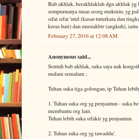
Bab akhlak, berakhlaklah dgn akhlak yg b
sempurnanya iman seorg mukmin, yg pali
sifat sifat 'utul (kasar-tuturkata dan tin
keras hati) dan mustakbir (angkuh), iaitu
February 27, 2016 at 12:08 AM
Anonymous said...
Sentuh bab akhlak, suka saya nak kongsi
malam semalam ;
Tuhan suka tiga golongan, tp Tuhan lebih
1. Tuhan suka org yg penyantun - suka be
membantu org lain.
Tuhan lebih suka sifakir yg penyantun.
2. Tuhan suka org yg tawaddu'.