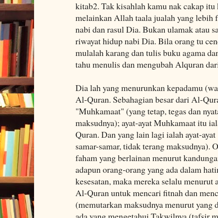
kitab2. Tak kisahlah kamu nak cakap itu 
melainkan Allah taala jualah yang lebih 
nabi dan rasul Dia. Bukan ulamak atau sa
riwayat hidup nabi Dia. Bila orang tu ce
mulalah karang dan tulis buku agama dan
tahu menulis dan mengubah Alquran dari 
Dia lah yang menurunkan kepadamu (w
Al-Quran. Sebahagian besar dari Al-Quran
"Muhkamaat" (yang tetap, tegas dan nyat
maksudnya); ayat-ayat Muhkamaat itu iala
Quran. Dan yang lain lagi ialah ayat-aya
samar-samar, tidak terang maksudnya). O
faham yang berlainan menurut kandungan
adapun orang-orang yang ada dalam hati
kesesatan, maka mereka selalu menurut 
Al-Quran untuk mencari fitnah dan menc
(memutarkan maksudnya menurut yang di
ada yang mengetahui Takwilnya (tafsir 