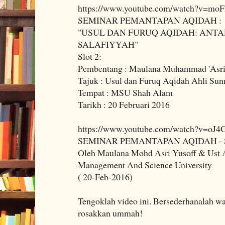
https://www.youtube.com/watch?v=moF
SEMINAR PEMANTAPAN AQIDAH :
"USUL DAN FURUQ AQIDAH: ANTA
SALAFIYYAH"
Slot 2:
Pembentang : Maulana Muhammad 'Asri 
Tajuk : Usul dan Furuq Aqidah Ahli Su
Tempat : MSU Shah Alam
Tarikh : 20 Februari 2016
https://www.youtube.com/watch?v=oJ4
SEMINAR PEMANTAPAN AQIDAH - 
Oleh Maulana Mohd Asri Yusoff & Ust
Management And Science University
( 20-Feb-2016)
Tengoklah video ini. Bersederhanalah wa
rosakkan ummah!