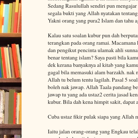
Sedang Rasulullah sendiri pun mengajar
segala bukti yang Allah nyatakan tentan
Yakni orang yang pura2 Islam dan tahu 
Kalau satu soalan kubur pun dah berput
terangkan pada orang ramai. Macamana 
dan pengikut pencinta ulamak ahli sun
benar tentang islam? Saya pasti bila kam
dek kerana banyaknya al kitab yang kamu
gagal bila memasuki alam barzakh. nak 
Allah tu belum tentu lagilah. Pasal 5 so
boleh nak jawap. Allah Taala pandang ben
jawap tu yang ada ustaz2 cerita jasad ke
kubur. Bila dah kena himpit sakit, dapat 
Cuba ustaz fikir pulak siapa yang Alla
Iaitu jalan orang-orang yang Engkau tel