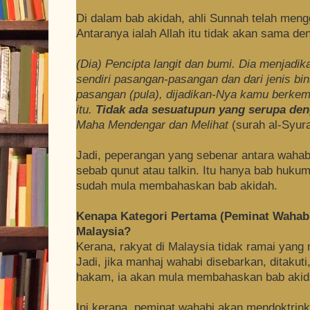
Di dalam bab akidah, ahli Sunnah telah meng
Antaranya ialah Allah itu tidak akan sama d
(Dia) Pencipta langit dan bumi. Dia menjadik
sendiri pasangan-pasangan dan dari jenis bi
pasangan (pula), dijadikan-Nya kamu berkem
itu.
Tidak
ada sesuatupun yang serupa den
Maha Mendengar dan Melihat
(surah al-Syur
Jadi, peperangan yang sebenar antara wahab
sebab qunut atau talkin. Itu hanya bab hukum
sudah mula membahaskan bab akidah.
Kenapa Kategori Pertama (Peminat Wahabi
Malaysia?
Kerana, rakyat di Malaysia tidak ramai yang 
Jadi, jika manhaj wahabi disebarkan, ditaku
hakam, ia akan mula membahaskan bab akid
Ini kerana, peminat wahabi akan mendoktrin