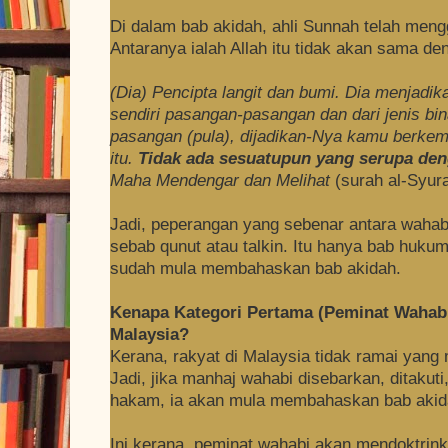
Di dalam bab akidah, ahli Sunnah telah meng
Antaranya ialah Allah itu tidak akan sama d
(Dia) Pencipta langit dan bumi. Dia menjadik
sendiri pasangan-pasangan dan dari jenis bi
pasangan (pula), dijadikan-Nya kamu berkem
itu.
Tidak
ada sesuatupun yang serupa den
Maha Mendengar dan Melihat
(surah al-Syur
Jadi, peperangan yang sebenar antara wahab
sebab qunut atau talkin. Itu hanya bab hukum
sudah mula membahaskan bab akidah.
Kenapa Kategori Pertama (Peminat Wahabi
Malaysia?
Kerana, rakyat di Malaysia tidak ramai yang 
Jadi, jika manhaj wahabi disebarkan, ditaku
hakam, ia akan mula membahaskan bab akid
Ini kerana, peminat wahabi akan mendoktrin