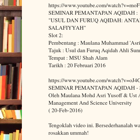
https://www.youtube.com/watch?v=moF
SEMINAR PEMANTAPAN AQIDAH :
"USUL DAN FURUQ AQIDAH: ANTA
SALAFIYYAH"
Slot 2:
Pembentang : Maulana Muhammad 'Asri 
Tajuk : Usul dan Furuq Aqidah Ahli Su
Tempat : MSU Shah Alam
Tarikh : 20 Februari 2016
https://www.youtube.com/watch?v=oJ4
SEMINAR PEMANTAPAN AQIDAH - 
Oleh Maulana Mohd Asri Yusoff & Ust
Management And Science University
( 20-Feb-2016)
Tengoklah video ini. Bersederhanalah wa
rosakkan ummah!