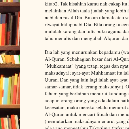
kitab2. Tak kisahlah kamu nak cakap itu 
melainkan Allah taala jualah yang lebih 
nabi dan rasul Dia. Bukan ulamak atau sa
riwayat hidup nabi Dia. Bila orang tu ce
mulalah karang dan tulis buku agama dan
tahu menulis dan mengubah Alquran dari 
Dia lah yang menurunkan kepadamu (w
Al-Quran. Sebahagian besar dari Al-Quran
"Muhkamaat" (yang tetap, tegas dan nyat
maksudnya); ayat-ayat Muhkamaat itu iala
Quran. Dan yang lain lagi ialah ayat-aya
samar-samar, tidak terang maksudnya). O
faham yang berlainan menurut kandungan
adapun orang-orang yang ada dalam hati
kesesatan, maka mereka selalu menurut 
Al-Quran untuk mencari fitnah dan menc
(memutarkan maksudnya menurut yang di
ada yang mengetahui Takwilnya (tafsir 