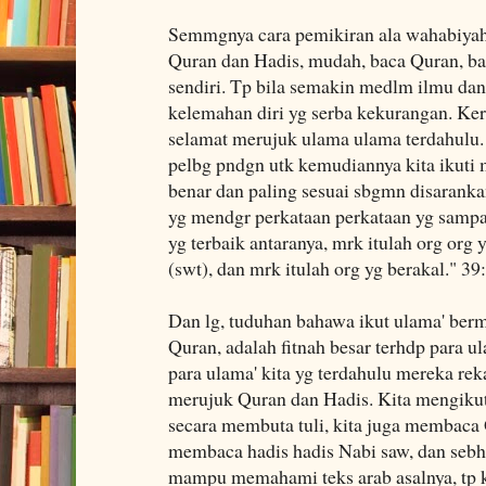
Semmgnya cara pemikiran ala wahabiyah
Quran dan Hadis, mudah, baca Quran, bac
sendiri. Tp bila semakin medlm ilmu dan
kelemahan diri yg serba kekurangan. Kera
selamat merujuk ulama ulama terdahulu. S
pelbg pndgn utk kemudiannya kita ikuti m
benar dan paling sesuai sbgmn disaranka
yg mendgr perkataan perkataan yg samp
yg terbaik antaranya, mrk itulah org org 
(swt), dan mrk itulah org yg berakal." 39
Dan lg, tuduhan bahawa ikut ulama' berm
Quran, adalah fitnah besar terhdp para ul
para ulama' kita yg terdahulu mereka rek
merujuk Quran dan Hadis. Kita mengikuti
secara membuta tuli, kita juga membaca 
membaca hadis hadis Nabi saw, dan sebh
mampu memahami teks arab asalnya, tp k