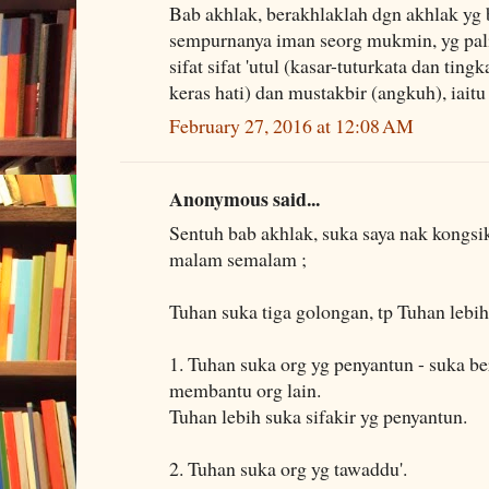
Bab akhlak, berakhlaklah dgn akhlak yg b
sempurnanya iman seorg mukmin, yg pali
sifat sifat 'utul (kasar-tuturkata dan tin
keras hati) dan mustakbir (angkuh), iaitu
February 27, 2016 at 12:08 AM
Anonymous said...
Sentuh bab akhlak, suka saya nak kongsi
malam semalam ;
Tuhan suka tiga golongan, tp Tuhan lebih
1. Tuhan suka org yg penyantun - suka be
membantu org lain.
Tuhan lebih suka sifakir yg penyantun.
2. Tuhan suka org yg tawaddu'.