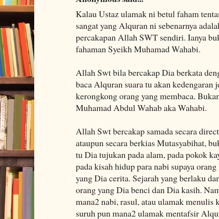
Kalau Ustaz ulamak ni betul faham tent
sangat yang Alquran ni sebenarnya adala
percakapan Allah SWT sendiri. Ianya bu
fahaman Syeikh Muhamad Wahabi.
Allah Swt bila bercakap Dia berkata deng
baca Alquran suara tu akan kedengaran je
kerongkong orang yang membaca. Bukann
Muhamad Abdul Wahab aka Wahabi.
Allah Swt bercakap samada secara direc
ataupun secara berkias Mutasyabihat, bu
tu Dia tujukan pada alam, pada pokok kay
pada kisah hidup para nabi supaya orang 
yang Dia cerita. Sejarah yang berlaku da
orang yang Dia benci dan Dia kasih. Na
mana2 nabi, rasul, atau ulamak menulis k
suruh pun mana2 ulamak mentafsir Alqur