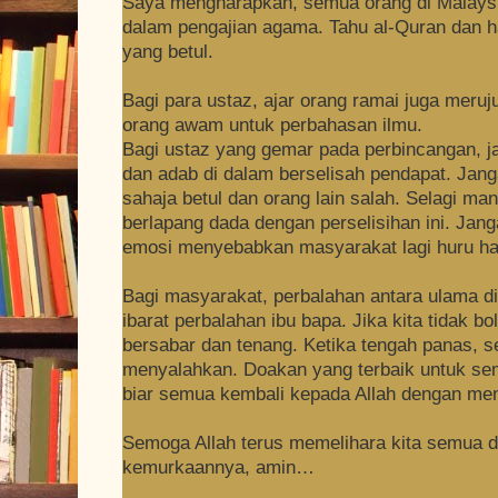
Saya mengharapkan, semua orang di Malaysi
dalam pengajian agama. Tahu al-Quran dan h
yang betul.
Bagi para ustaz, ajar orang ramai juga meruj
orang awam untuk perbahasan ilmu.
Bagi ustaz yang gemar pada perbincangan, j
dan adab di dalam berselisah pendapat. Jang
sahaja betul dan orang lain salah. Selagi mana
berlapang dada dengan perselisihan ini.
Jang
emosi menyebabkan masyarakat lagi huru ha
Bagi masyarakat, perbalahan antara ulama di
ibarat perbalahan ibu bapa. Jika kita tidak b
bersabar dan tenang.
Ketika tengah panas, s
menyalahkan. Doakan yang terbaik untuk sem
biar semua kembali kepada Allah dengan me
Semoga Allah terus memelihara kita semua 
kemurkaannya, amin…