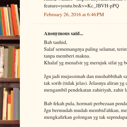
feature=youtu.be&v=Kc_JBVH-pPQ
February 26, 2016 at 6:46 PM
Anonymous said...
Bab tauhid,
Salaf sememangnya paling selamat, terima
tanpa memberi makna.
Khalaf yg menafsir yg merujuk sifat yg b
Jgn jadi mujassimah dan mushabbihah sam
tak sorih (tidak jelas). Jelasnya aliran 
mengambil pendekatan zahiriyah, zahir l
Bab fekah pula, hormati perbezaan pendap
Jgn bermudah mudah membid'ahkan, me
mengkafirkan golongan yg tak seprndapa