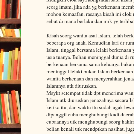
seorg imam, jika ada yg berkenaan memb
mohon kemaafan, rasanya kisah ini elok 
sebut di mana berlaku dan mrk yg terlibat
Kisah seorg wanita asal Islam, telah b
beberapa org anak. Kemudian lari dr ru
Islam, tinggal bersama lelaki berkenaan
usia tuanya. Beliau meninggal dunia di 
berkenaan bersama sama keluarga bukan 
meninggal lelaki bukan Islam berkenaan
wanita berkenaan dan menyerahkan jenaz
Islamnya utk diuruskan.
Msykt setempat tidak dpt menerima wani
Islam utk diuruskan jenazahnya secara 
ketika itu, dan waktu itu sudah agak le
dipanggil cuba menghubungi kadi daerah,
cubaannya utk menghubungi seorg hakim
beliau kenali utk mendptkan nasihat, ju