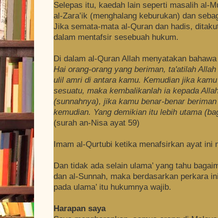
Selepas itu, kaedah lain seperti masalih al-M
al-Zara’ik (menghalang keburukan) dan seba
Jika semata-mata al-Quran dan hadis, ditakut
dalam mentafsir sesebuah hukum.
Di dalam al-Quran Allah menyatakan bahawa 
Hai orang-orang yang beriman, ta'atilah Allah
ulil amri di antara kamu. Kemudian jika kamu
sesuatu, maka kembalikanlah ia kepada Allah
(sunnahnya), jika kamu benar-benar beriman 
kemudian. Yang demikian itu lebih utama (ba
(surah an-Nisa ayat 59)
Imam al-Qurtubi ketika menafsirkan ayat in
Dan tidak ada selain ulama’ yang tahu bagaim
dan al-Sunnah, maka berdasarkan perkara ini
pada ulama’ itu hukumnya wajib.
Harapan saya