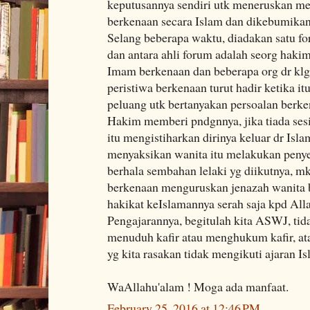
keputusannya sendiri utk meneruskan m
berkenaan secara Islam dan dikebumikan
Selang beberapa waktu, diadakan satu fo
dan antara ahli forum adalah seorg haki
Imam berkenaan dan beberapa org dr klgn
peristiwa berkenaan turut hadir ketika i
peluang utk bertanyakan persoalan berk
Hakim memberi pndgnnya, jika tiada ses
itu mengistiharkan dirinya keluar dr Isla
menyaksikan wanita itu melakukan peny
berhala sembahan lelaki yg diikutnya, m
berkenaan menguruskan jenazah wanita b
hakikat keIslamannya serah saja kpd All
Pengajarannya, begitulah kita ASWJ, t
menuduh kafir atau menghukum kafir, atau
yg kita rasakan tidak mengikuti ajaran Is
WaAllahu'alam ! Moga ada manfaat.
February 25, 2016 at 12:46 PM