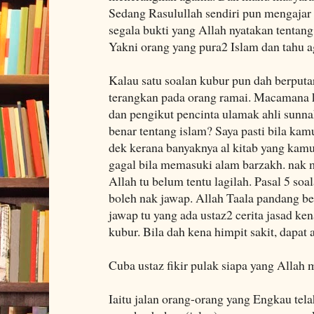
Sedang Rasulullah sendiri pun mengajar
segala bukti yang Allah nyatakan tentan
Yakni orang yang pura2 Islam dan tahu 
Kalau satu soalan kubur pun dah berput
terangkan pada orang ramai. Macamana 
dan pengikut pencinta ulamak ahli sun
benar tentang islam? Saya pasti bila kam
dek kerana banyaknya al kitab yang kamu
gagal bila memasuki alam barzakh. nak 
Allah tu belum tentu lagilah. Pasal 5 so
boleh nak jawap. Allah Taala pandang ben
jawap tu yang ada ustaz2 cerita jasad ke
kubur. Bila dah kena himpit sakit, dapat 
Cuba ustaz fikir pulak siapa yang Alla
Iaitu jalan orang-orang yang Engkau tel