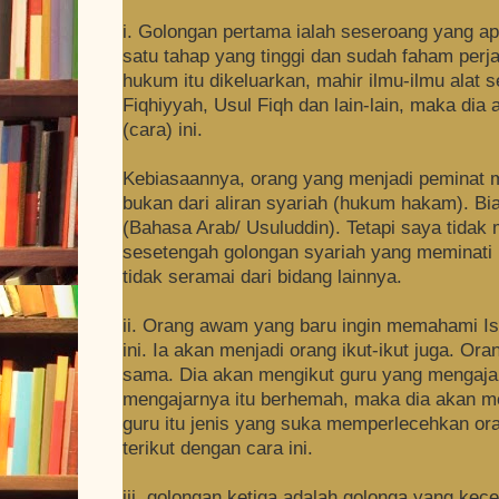
i. Golongan pertama ialah seseroang yang ap
satu tahap yang tinggi dan sudah faham per
hukum itu dikeluarkan, mahir ilmu-ilmu alat
Fiqhiyyah, Usul Fiqh dan lain-lain, maka di
(cara) ini.
Kebiasaannya, orang yang menjadi peminat m
bukan dari aliran syariah (hukum hakam). Bias
(Bahasa Arab/ Usuluddin). Tetapi saya tidak 
sesetengah golongan syariah yang meminati m
tidak seramai dari bidang lainnya.
ii. Orang awam yang baru ingin memahami I
ini. Ia akan menjadi orang ikut-ikut juga. Or
sama. Dia akan mengikut guru yang mengajar
mengajarnya itu berhemah, maka dia akan me
guru itu jenis yang suka memperlecehkan ora
terikut dengan cara ini.
iii. golongan ketiga adalah golonga yang ke