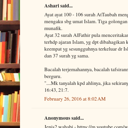
Ashari said...
Ayat ayat 100 - 106 surah AtTaubah men
mengaku sbg umat Islam. Tiga golongan 
munafik.
Ayat 32 surah AlFathir pula menceritak
terhdp ajaran Islam, yg dpt dibahagikan
keempat yg sesungguhnya terkeluar dr Is
dan 37 surah yg sama.
Bacalah terjemahannya, bacalah tafsirann
berguru.
"....Mk tanyalah kpd ahlinya, jika sekir
16:43, 21:7.
February 26, 2016 at 8:02 AM
Anonymous said...
Jenis2 wahabi - https://m.youtube.com/