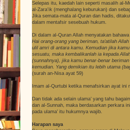
Selepas itu, kaedah lain seperti masalih al-M
al-Zara’ik (menghalang keburukan) dan seba
Jika semata-mata al-Quran dan hadis, ditakut
dalam mentafsir sesebuah hukum.
Di dalam al-Quran Allah menyatakan bahawa 
Hai orang-orang yang beriman, ta'atilah Allah
ulil amri di antara kamu. Kemudian jika kamu
sesuatu, maka kembalikanlah ia kepada Allah
(sunnahnya), jika kamu benar-benar beriman 
kemudian. Yang demikian itu lebih utama (ba
(surah an-Nisa ayat 59)
Imam al-Qurtubi ketika menafsirkan ayat in
Dan tidak ada selain ulama’ yang tahu bagaim
dan al-Sunnah, maka berdasarkan perkara ini
pada ulama’ itu hukumnya wajib.
Harapan saya