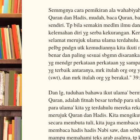
Semmgnya cara pemikiran ala wahabiyah
Quran dan Hadis, mudah, baca Quran, bac
sendiri. Tp bila semakin medlm ilmu dan
kelemahan diri yg serba kekurangan. Kera
selamat merujuk ulama ulama terdahulu. S
pelbg pndgn utk kemudiannya kita ikuti m
benar dan paling sesuai sbgmn disaranka
yg mendgr perkataan perkataan yg samp
yg terbaik antaranya, mrk itulah org org 
(swt), dan mrk itulah org yg berakal." 39
Dan lg, tuduhan bahawa ikut ulama' berm
Quran, adalah fitnah besar terhdp para ul
para ulama' kita yg terdahulu mereka rek
merujuk Quran dan Hadis. Kita mengikuti
secara membuta tuli, kita juga membaca 
membaca hadis hadis Nabi saw, dan sebh
mampu memahami teks arab asalnya, tp k