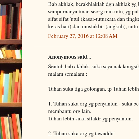
Bab akhlak, berakhlaklah dgn akhlak yg b
sempurnanya iman seorg mukmin, yg pali
sifat sifat 'utul (kasar-tuturkata dan tin
keras hati) dan mustakbir (angkuh), iaitu
February 27, 2016 at 12:08 AM
Anonymous said...
Sentuh bab akhlak, suka saya nak kongsi
malam semalam ;
Tuhan suka tiga golongan, tp Tuhan lebih
1. Tuhan suka org yg penyantun - suka be
membantu org lain.
Tuhan lebih suka sifakir yg penyantun.
2. Tuhan suka org yg tawaddu'.