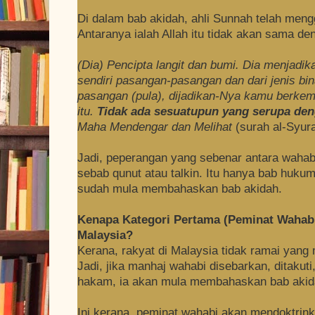
Di dalam bab akidah, ahli Sunnah telah meng
Antaranya ialah Allah itu tidak akan sama d
(Dia) Pencipta langit dan bumi. Dia menjadik
sendiri pasangan-pasangan dan dari jenis bi
pasangan (pula), dijadikan-Nya kamu berkem
itu.
Tidak
ada sesuatupun yang serupa den
Maha Mendengar dan Melihat
(surah al-Syur
Jadi, peperangan yang sebenar antara wahab
sebab qunut atau talkin. Itu hanya bab hukum
sudah mula membahaskan bab akidah.
Kenapa Kategori Pertama (Peminat Wahabi
Malaysia?
Kerana, rakyat di Malaysia tidak ramai yang 
Jadi, jika manhaj wahabi disebarkan, ditaku
hakam, ia akan mula membahaskan bab akid
Ini kerana, peminat wahabi akan mendoktrin