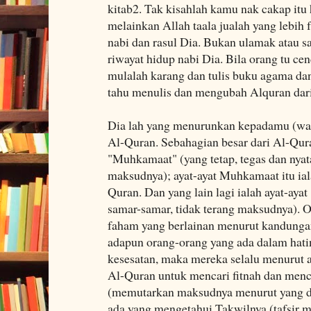
kitab2. Tak kisahlah kamu nak cakap itu 
melainkan Allah taala jualah yang lebih 
nabi dan rasul Dia. Bukan ulamak atau sa
riwayat hidup nabi Dia. Bila orang tu ce
mulalah karang dan tulis buku agama dan
tahu menulis dan mengubah Alquran dari 
Dia lah yang menurunkan kepadamu (w
Al-Quran. Sebahagian besar dari Al-Quran
"Muhkamaat" (yang tetap, tegas dan nyat
maksudnya); ayat-ayat Muhkamaat itu iala
Quran. Dan yang lain lagi ialah ayat-aya
samar-samar, tidak terang maksudnya). O
faham yang berlainan menurut kandungan
adapun orang-orang yang ada dalam hati
kesesatan, maka mereka selalu menurut 
Al-Quran untuk mencari fitnah dan menc
(memutarkan maksudnya menurut yang di
ada yang mengetahui Takwilnya (tafsir 