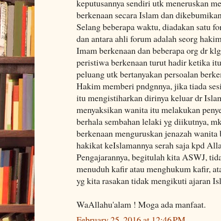
keputusannya sendiri utk meneruskan m
berkenaan secara Islam dan dikebumikan
Selang beberapa waktu, diadakan satu fo
dan antara ahli forum adalah seorg haki
Imam berkenaan dan beberapa org dr klgn
peristiwa berkenaan turut hadir ketika i
peluang utk bertanyakan persoalan berk
Hakim memberi pndgnnya, jika tiada ses
itu mengistiharkan dirinya keluar dr Isla
menyaksikan wanita itu melakukan peny
berhala sembahan lelaki yg diikutnya, m
berkenaan menguruskan jenazah wanita b
hakikat keIslamannya serah saja kpd All
Pengajarannya, begitulah kita ASWJ, t
menuduh kafir atau menghukum kafir, atau
yg kita rasakan tidak mengikuti ajaran Is
WaAllahu'alam ! Moga ada manfaat.
February 25, 2016 at 12:46 PM