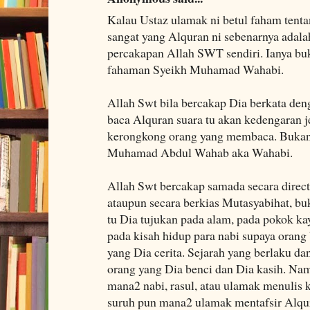
Kalau Ustaz ulamak ni betul faham tent
sangat yang Alquran ni sebenarnya adala
percakapan Allah SWT sendiri. Ianya bu
fahaman Syeikh Muhamad Wahabi.
Allah Swt bila bercakap Dia berkata deng
baca Alquran suara tu akan kedengaran je
kerongkong orang yang membaca. Bukann
Muhamad Abdul Wahab aka Wahabi.
Allah Swt bercakap samada secara direc
ataupun secara berkias Mutasyabihat, bu
tu Dia tujukan pada alam, pada pokok kay
pada kisah hidup para nabi supaya orang 
yang Dia cerita. Sejarah yang berlaku da
orang yang Dia benci dan Dia kasih. Na
mana2 nabi, rasul, atau ulamak menulis k
suruh pun mana2 ulamak mentafsir Alqur