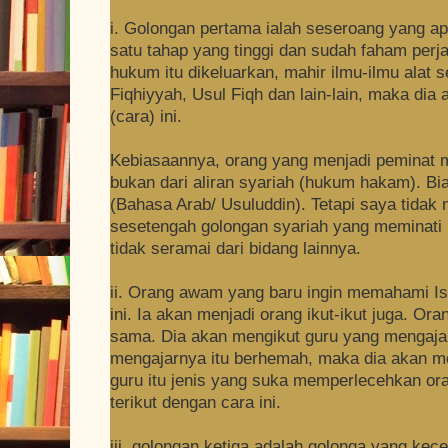
i. Golongan pertama ialah seseroang yang ap
satu tahap yang tinggi dan sudah faham per
hukum itu dikeluarkan, mahir ilmu-ilmu alat
Fiqhiyyah, Usul Fiqh dan lain-lain, maka di
(cara) ini.
Kebiasaannya, orang yang menjadi peminat m
bukan dari aliran syariah (hukum hakam). Bias
(Bahasa Arab/ Usuluddin). Tetapi saya tidak 
sesetengah golongan syariah yang meminati m
tidak seramai dari bidang lainnya.
ii. Orang awam yang baru ingin memahami I
ini. Ia akan menjadi orang ikut-ikut juga. Or
sama. Dia akan mengikut guru yang mengajar
mengajarnya itu berhemah, maka dia akan me
guru itu jenis yang suka memperlecehkan ora
terikut dengan cara ini.
iii. golongan ketiga adalah golonga yang ke