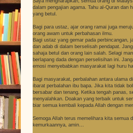
Saya mengharapkan, semua orang di Malaysi
dalam pengajian agama. Tahu al-Quran dan h
yang betul.
Bagi para ustaz, ajar orang ramai juga meruj
orang awam untuk perbahasan ilmu.
Bagi ustaz yang gemar pada perbincangan, j
dan adab di dalam berselisah pendapat. Jang
sahaja betul dan orang lain salah. Selagi mana
berlapang dada dengan perselisihan ini.
Jang
emosi menyebabkan masyarakat lagi huru ha
Bagi masyarakat, perbalahan antara ulama di
ibarat perbalahan ibu bapa. Jika kita tidak b
bersabar dan tenang.
Ketika tengah panas, s
menyalahkan. Doakan yang terbaik untuk sem
biar semua kembali kepada Allah dengan me
Semoga Allah terus memelihara kita semua 
kemurkaannya, amin…