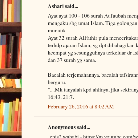
Ashari said...
Ayat ayat 100 - 106 surah AtTaubah men
mengaku sbg umat Islam. Tiga golongan 
munafik.
Ayat 32 surah AlFathir pula menceritak
terhdp ajaran Islam, yg dpt dibahagikan
keempat yg sesungguhnya terkeluar dr Is
dan 37 surah yg sama.
Bacalah terjemahannya, bacalah tafsirann
berguru.
"....Mk tanyalah kpd ahlinya, jika sekir
16:43, 21:7.
February 26, 2016 at 8:02 AM
Anonymous said...
Jenis2 wahabi - https://m.youtube.com/