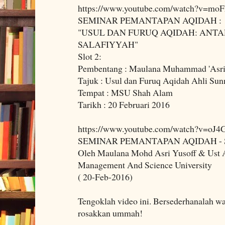
https://www.youtube.com/watch?v=moF
SEMINAR PEMANTAPAN AQIDAH :
"USUL DAN FURUQ AQIDAH: ANTA
SALAFIYYAH"
Slot 2:
Pembentang : Maulana Muhammad 'Asri 
Tajuk : Usul dan Furuq Aqidah Ahli Su
Tempat : MSU Shah Alam
Tarikh : 20 Februari 2016
https://www.youtube.com/watch?v=oJ4
SEMINAR PEMANTAPAN AQIDAH - 
Oleh Maulana Mohd Asri Yusoff & Ust
Management And Science University
( 20-Feb-2016)
Tengoklah video ini. Bersederhanalah wa
rosakkan ummah!