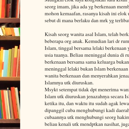
seorg imam, jika ada yg berkenaan memb
mohon kemaafan, rasanya kisah ini elok 
sebut di mana berlaku dan mrk yg terlibat
Kisah seorg wanita asal Islam, telah b
beberapa org anak. Kemudian lari dr ru
Islam, tinggal bersama lelaki berkenaan
usia tuanya. Beliau meninggal dunia di 
berkenaan bersama sama keluarga bukan 
meninggal lelaki bukan Islam berkenaan
wanita berkenaan dan menyerahkan jenaz
Islamnya utk diuruskan.
Msykt setempat tidak dpt menerima wani
Islam utk diuruskan jenazahnya secara 
ketika itu, dan waktu itu sudah agak le
dipanggil cuba menghubungi kadi daerah,
cubaannya utk menghubungi seorg hakim
beliau kenali utk mendptkan nasihat, ju