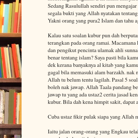
Sedang Rasulullah sendiri pun mengajar
segala bukti yang Allah nyatakan tentan
Yakni orang yang pura2 Islam dan tahu 
Kalau satu soalan kubur pun dah berput
terangkan pada orang ramai. Macamana 
dan pengikut pencinta ulamak ahli sun
benar tentang islam? Saya pasti bila kam
dek kerana banyaknya al kitab yang kamu
gagal bila memasuki alam barzakh. nak 
Allah tu belum tentu lagilah. Pasal 5 so
boleh nak jawap. Allah Taala pandang ben
jawap tu yang ada ustaz2 cerita jasad ke
kubur. Bila dah kena himpit sakit, dapat 
Cuba ustaz fikir pulak siapa yang Alla
Iaitu jalan orang-orang yang Engkau tel