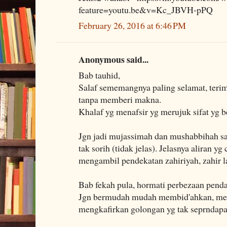
feature=youtu.be&v=Kc_JBVH-pPQ
February 26, 2016 at 6:46 PM
Anonymous said...
Bab tauhid,
Salaf sememangnya paling selamat, terima
tanpa memberi makna.
Khalaf yg menafsir yg merujuk sifat yg b
Jgn jadi mujassimah dan mushabbihah sam
tak sorih (tidak jelas). Jelasnya aliran 
mengambil pendekatan zahiriyah, zahir l
Bab fekah pula, hormati perbezaan pendap
Jgn bermudah mudah membid'ahkan, me
mengkafirkan golongan yg tak seprndapa