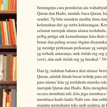
Semmgnya cara pemikiran ala wahabiyah
Quran dan Hadis, mudah, baca Quran, bac
sendiri. Tp bila semakin medlm ilmu dan
kelemahan diri yg serba kekurangan. Kera
selamat merujuk ulama ulama terdahulu. S
pelbg pndgn utk kemudiannya kita ikuti m
benar dan paling sesuai sbgmn disaranka
yg mendgr perkataan perkataan yg samp
yg terbaik antaranya, mrk itulah org org 
(swt), dan mrk itulah org yg berakal." 39
Dan lg, tuduhan bahawa ikut ulama' berm
Quran, adalah fitnah besar terhdp para ul
para ulama' kita yg terdahulu mereka rek
merujuk Quran dan Hadis. Kita mengikuti
secara membuta tuli, kita juga membaca 
membaca hadis hadis Nabi saw, dan sebh
mampu memahami teks arab asalnya, tp k