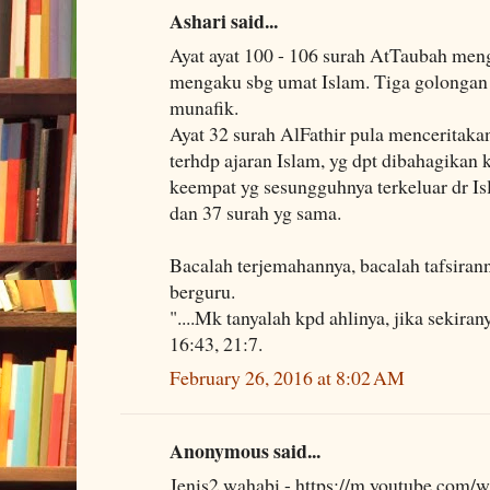
Ashari said...
Ayat ayat 100 - 106 surah AtTaubah men
mengaku sbg umat Islam. Tiga golongan 
munafik.
Ayat 32 surah AlFathir pula menceritak
terhdp ajaran Islam, yg dpt dibahagikan
keempat yg sesungguhnya terkeluar dr Is
dan 37 surah yg sama.
Bacalah terjemahannya, bacalah tafsirann
berguru.
"....Mk tanyalah kpd ahlinya, jika sekir
16:43, 21:7.
February 26, 2016 at 8:02 AM
Anonymous said...
Jenis2 wahabi - https://m.youtube.com/