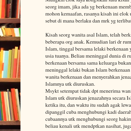
seorg imam, jika ada yg berkenaan memb
mohon kemaafan, rasanya kisah ini elok 
sebut di mana berlaku dan mrk yg terlibat
Kisah seorg wanita asal Islam, telah b
beberapa org anak. Kemudian lari dr ru
Islam, tinggal bersama lelaki berkenaan
usia tuanya. Beliau meninggal dunia di 
berkenaan bersama sama keluarga bukan 
meninggal lelaki bukan Islam berkenaan
wanita berkenaan dan menyerahkan jenaz
Islamnya utk diuruskan.
Msykt setempat tidak dpt menerima wani
Islam utk diuruskan jenazahnya secara 
ketika itu, dan waktu itu sudah agak le
dipanggil cuba menghubungi kadi daerah,
cubaannya utk menghubungi seorg hakim
beliau kenali utk mendptkan nasihat, ju