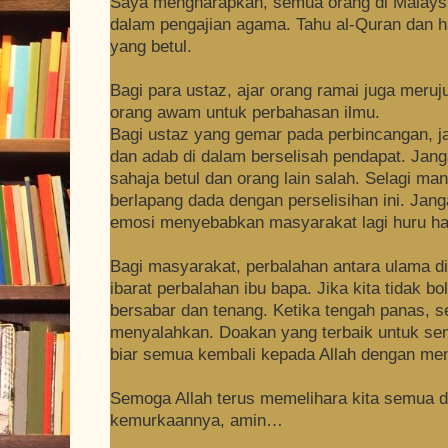
Saya mengharapkan, semua orang di Malaysi
dalam pengajian agama. Tahu al-Quran dan h
yang betul.
Bagi para ustaz, ajar orang ramai juga meruj
orang awam untuk perbahasan ilmu.
Bagi ustaz yang gemar pada perbincangan, j
dan adab di dalam berselisah pendapat. Jang
sahaja betul dan orang lain salah. Selagi mana
berlapang dada dengan perselisihan ini.
Jang
emosi menyebabkan masyarakat lagi huru ha
Bagi masyarakat, perbalahan antara ulama di
ibarat perbalahan ibu bapa. Jika kita tidak b
bersabar dan tenang.
Ketika tengah panas, s
menyalahkan. Doakan yang terbaik untuk sem
biar semua kembali kepada Allah dengan me
Semoga Allah terus memelihara kita semua 
kemurkaannya, amin…