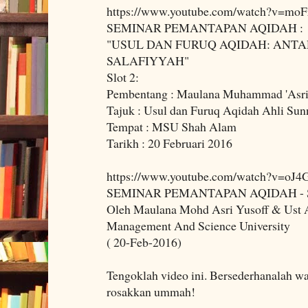
https://www.youtube.com/watch?v=moF
SEMINAR PEMANTAPAN AQIDAH :
"USUL DAN FURUQ AQIDAH: ANTA
SALAFIYYAH"
Slot 2:
Pembentang : Maulana Muhammad 'Asri 
Tajuk : Usul dan Furuq Aqidah Ahli Su
Tempat : MSU Shah Alam
Tarikh : 20 Februari 2016
https://www.youtube.com/watch?v=oJ4
SEMINAR PEMANTAPAN AQIDAH - 
Oleh Maulana Mohd Asri Yusoff & Ust
Management And Science University
( 20-Feb-2016)
Tengoklah video ini. Bersederhanalah wa
rosakkan ummah!