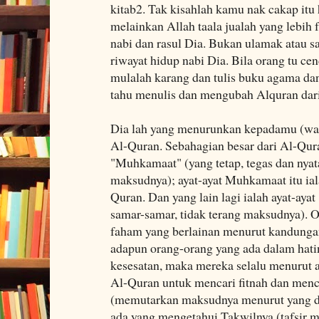
kitab2. Tak kisahlah kamu nak cakap itu 
melainkan Allah taala jualah yang lebih 
nabi dan rasul Dia. Bukan ulamak atau sa
riwayat hidup nabi Dia. Bila orang tu ce
mulalah karang dan tulis buku agama dan
tahu menulis dan mengubah Alquran dari 
Dia lah yang menurunkan kepadamu (w
Al-Quran. Sebahagian besar dari Al-Quran
"Muhkamaat" (yang tetap, tegas dan nyat
maksudnya); ayat-ayat Muhkamaat itu iala
Quran. Dan yang lain lagi ialah ayat-aya
samar-samar, tidak terang maksudnya). O
faham yang berlainan menurut kandungan
adapun orang-orang yang ada dalam hati
kesesatan, maka mereka selalu menurut 
Al-Quran untuk mencari fitnah dan menc
(memutarkan maksudnya menurut yang di
ada yang mengetahui Takwilnya (tafsir 