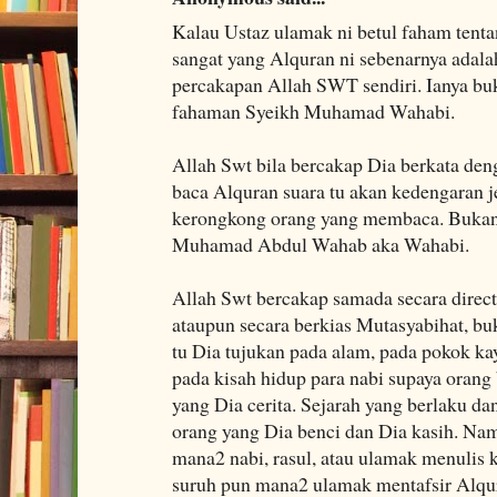
Kalau Ustaz ulamak ni betul faham tent
sangat yang Alquran ni sebenarnya adala
percakapan Allah SWT sendiri. Ianya bu
fahaman Syeikh Muhamad Wahabi.
Allah Swt bila bercakap Dia berkata deng
baca Alquran suara tu akan kedengaran je
kerongkong orang yang membaca. Bukann
Muhamad Abdul Wahab aka Wahabi.
Allah Swt bercakap samada secara direc
ataupun secara berkias Mutasyabihat, bu
tu Dia tujukan pada alam, pada pokok kay
pada kisah hidup para nabi supaya orang 
yang Dia cerita. Sejarah yang berlaku da
orang yang Dia benci dan Dia kasih. Na
mana2 nabi, rasul, atau ulamak menulis k
suruh pun mana2 ulamak mentafsir Alqur