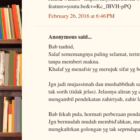
feature=youtu.be&v=Kc_JBVH-pPQ
February 26, 2016 at 6:46 PM
Anonymous said...
Bab tauhid,
Salaf sememangnya paling selamat, terima
tanpa memberi makna.
Khalaf yg menafsir yg merujuk sifat yg b
Jgn jadi mujassimah dan mushabbihah sam
tak sorih (tidak jelas). Jelasnya aliran 
mengambil pendekatan zahiriyah, zahir l
Bab fekah pula, hormati perbezaan pendap
Jgn bermudah mudah membid'ahkan, me
mengkafirkan golongan yg tak seprndapa