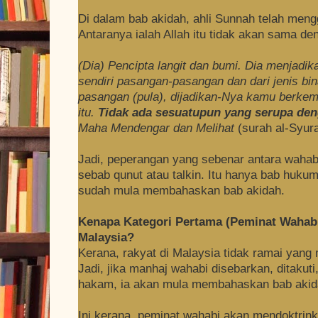
Di dalam bab akidah, ahli Sunnah telah meng
Antaranya ialah Allah itu tidak akan sama d
(Dia) Pencipta langit dan bumi. Dia menjadik
sendiri pasangan-pasangan dan dari jenis bi
pasangan (pula), dijadikan-Nya kamu berkem
itu.
Tidak
ada sesuatupun yang serupa den
Maha Mendengar dan Melihat
(surah al-Syur
Jadi, peperangan yang sebenar antara wahab
sebab qunut atau talkin. Itu hanya bab hukum
sudah mula membahaskan bab akidah.
Kenapa Kategori Pertama (Peminat Wahabi
Malaysia?
Kerana, rakyat di Malaysia tidak ramai yang 
Jadi, jika manhaj wahabi disebarkan, ditaku
hakam, ia akan mula membahaskan bab akid
Ini kerana, peminat wahabi akan mendoktrin