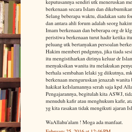
keputusannya sendiri utk meneruskan m
berkenaan secara Islam dan dikebumikan
Selang beberapa waktu, diadakan satu fo
dan antara ahli forum adalah seorg haki
Imam berkenaan dan beberapa org dr klgn
peristiwa berkenaan turut hadir ketika i
peluang utk bertanyakan persoalan berk
Hakim memberi pndgnnya, jika tiada ses
itu mengistiharkan dirinya keluar dr Isla
menyaksikan wanita itu melakukan peny
berhala sembahan lelaki yg diikutnya, m
berkenaan menguruskan jenazah wanita b
hakikat keIslamannya serah saja kpd All
Pengajarannya, begitulah kita ASWJ, t
menuduh kafir atau menghukum kafir, atau
yg kita rasakan tidak mengikuti ajaran Is
WaAllahu'alam ! Moga ada manfaat.
February 25, 2016 at 12:46 PM