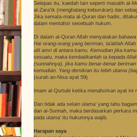
Selepas itu, kaedah lain seperti masalih al-M
al-Zara’ik (menghalang keburukan) dan seba
Jika semata-mata al-Quran dan hadis, ditakut
dalam mentafsir sesebuah hukum.
Di dalam al-Quran Allah menyatakan bahawa 
Hai orang-orang yang beriman, ta'atilah Allah
ulil amri di antara kamu. Kemudian jika kamu
sesuatu, maka kembalikanlah ia kepada Allah
(sunnahnya), jika kamu benar-benar beriman 
kemudian. Yang demikian itu lebih utama (ba
(surah an-Nisa ayat 59)
Imam al-Qurtubi ketika menafsirkan ayat in
Dan tidak ada selain ulama’ yang tahu bagaim
dan al-Sunnah, maka berdasarkan perkara ini
pada ulama’ itu hukumnya wajib.
Harapan saya