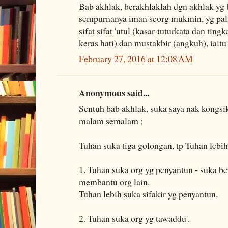
Bab akhlak, berakhlaklah dgn akhlak yg b
sempurnanya iman seorg mukmin, yg pali
sifat sifat 'utul (kasar-tuturkata dan tin
keras hati) dan mustakbir (angkuh), iaitu
February 27, 2016 at 12:08 AM
Anonymous said...
Sentuh bab akhlak, suka saya nak kongsi
malam semalam ;
Tuhan suka tiga golongan, tp Tuhan lebih
1. Tuhan suka org yg penyantun - suka be
membantu org lain.
Tuhan lebih suka sifakir yg penyantun.
2. Tuhan suka org yg tawaddu'.