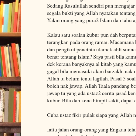
Sedang Rasulullah sendiri pun mengajar
segala bukti yang Allah nyatakan tentan
Yakni orang yang pura2 Islam dan tahu 
Kalau satu soalan kubur pun dah berput
terangkan pada orang ramai. Macamana 
dan pengikut pencinta ulamak ahli sun
benar tentang islam? Saya pasti bila kam
dek kerana banyaknya al kitab yang kamu
gagal bila memasuki alam barzakh. nak 
Allah tu belum tentu lagilah. Pasal 5 so
boleh nak jawap. Allah Taala pandang ben
jawap tu yang ada ustaz2 cerita jasad ke
kubur. Bila dah kena himpit sakit, dapat 
Cuba ustaz fikir pulak siapa yang Alla
Iaitu jalan orang-orang yang Engkau tel