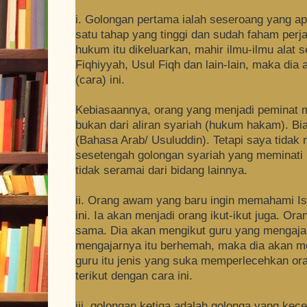
i. Golongan pertama ialah seseroang yang ap
satu tahap yang tinggi dan sudah faham per
hukum itu dikeluarkan, mahir ilmu-ilmu alat
Fiqhiyyah, Usul Fiqh dan lain-lain, maka di
(cara) ini.
Kebiasaannya, orang yang menjadi peminat m
bukan dari aliran syariah (hukum hakam). Bias
(Bahasa Arab/ Usuluddin). Tetapi saya tidak 
sesetengah golongan syariah yang meminati m
tidak seramai dari bidang lainnya.
ii. Orang awam yang baru ingin memahami I
ini. Ia akan menjadi orang ikut-ikut juga. Or
sama. Dia akan mengikut guru yang mengajar
mengajarnya itu berhemah, maka dia akan me
guru itu jenis yang suka memperlecehkan ora
terikut dengan cara ini.
iii. golongan ketiga adalah golonga yang ke