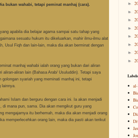
2
►
ia bukan wahabi, tetapi peminat manhaj (cara).
2
►
2
►
2
►
 yang apabila dia belajar agama sampai satu tahap yang
2
►
gaimana sesuatu hukum itu dikeluarkan, mahir ilmu-ilmu alat
2
►
h, Usul Fiqh dan lain-lain, maka dia akan berminat dengan
2
►
2
►
minat manhaj wahabi ialah orang yang bukan dari aliran
 aliran-aliran lain (Bahasa Arab/ Usuluddin). Tetapi saya
Labels
 golongan syariah yang meminati manhaj ini, tetapi
al
 lainnya.
Bi
hami Islam dan berguru dengan cara ini. Ia akan menjadi
Bi
ni, di mana pun, sama. Dia akan mengikut guru yang
Co
ang mengajarnya itu berhemah, maka dia akan menjadi orang
Di
uka memperlecehkan orang lain, maka dia pasti akan terikut
Di
Ja
Jo