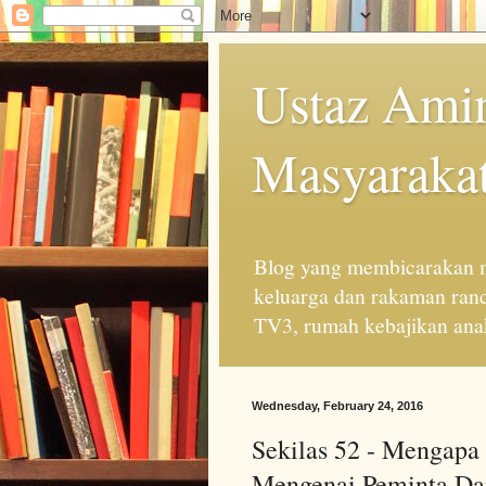
Ustaz Amin
Masyarakat
Blog yang membicarakan m
keluarga dan rakaman ran
TV3, rumah kebajikan anak
Wednesday, February 24, 2016
Sekilas 52 - Mengapa
Mengenai Peminta Da