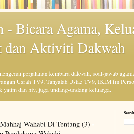
 - Bicara Agama, Kelu
 dan Aktiviti Dakwah
engenai perjalanan kembara dakwah, soal-jawab agama
cangan Usrah TV9, Tanyalah Ustaz TV9, IKIM.fm Perso
 yatim dan hiv, juga undang-undang keluarga.
Search
 Mahhaj Wahabi Di Tentang (3) -
n Pendokong Wahabi