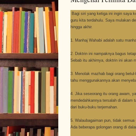
Bagi siri yang ketiga ini ingin saya
guru kita terdahulu. Saya mulakan de
hingga akhir.
1. Manhaj Wahabi adalah satu manh
2. Doktrin ini nampaknya bagus tet
Sebab itu akhirnya, doktrin ini akan
3. Menolak mazhab bagi orang betul-
tahu menggunakannya akan menyebabk
4. Jika seseorang itu orang awam, y
mendedahkannya tersalah di dalam t
dari buku-buku terjemahan.
5. Walaubagaiman pun, tidak semua 
Ada beberapa golongan orang di dalam