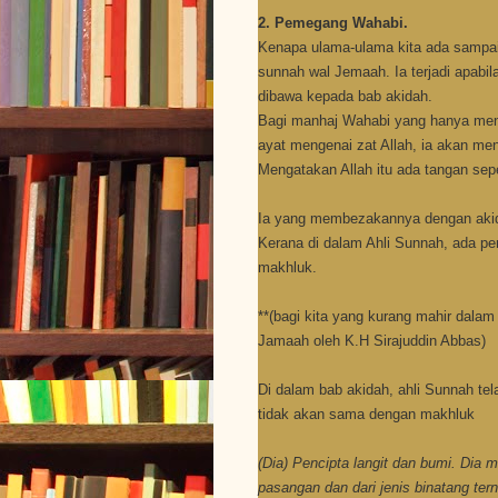
2. Pemegang Wahabi.
Kenapa ulama-ulama kita ada sampai
sunnah wal Jemaah. Ia terjadi apabil
dibawa kepada bab akidah.
Bagi manhaj Wahabi yang hanya men
ayat mengenai zat Allah, ia akan me
Mengatakan Allah itu ada tangan seper
Ia yang membezakannya dengan akida
Kerana di dalam Ahli Sunnah, ada p
makhluk.
**(bagi kita yang kurang mahir dalam
Jamaah oleh K.H Sirajuddin Abbas)
Di dalam bab akidah, ahli Sunnah tel
tidak akan sama dengan makhluk
(Dia) Pencipta langit dan bumi. Dia 
pasangan dan dari jenis binatang te