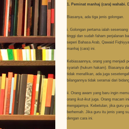
1. Peminat manhaj (cara) wahabi. D
Biasanya, ada tiga jenis golongan.
i. Golongan pertama ialah seseroang
tinggi dan sudah faham perjalanan ba
seperi Bahasa Arab, Qawaid Fiqhiyya
manhaj (cara) ini.
Kebiasaannya, orang yang menjadi pe
syariah (hukum hakam). Biasanya dari
tidak menafikan, ada juga sesetengah
bilangannya tidak seramai dari bidang
ii. Orang awam yang baru ingin mema
orang ikut-ikut juga. Orang macam i
mengajarnya. Kebetulan, jika guru y
berhemah. Jika guru itu jenis yang s
dengan cara ini.