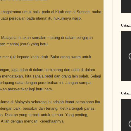
hu bagaimana untuk balik pada al-Kitab dan al-Sunnah, maka
suatu persoalan pada ulama’ itu hukumnya wajib.
Ustaz
Malaysia ini akan semakin matang di dalam pengajian
an manhaj (cara) yang betul.
ga merujuk kepada kitab-kitab. Buka orang awam untuk
ngan, jaga adab di dalam berbincang dan adab di dalam
a mengatakan, kita sahaja betul dan orang lain salah. Selagi
berlapang dada dengan perselisihan ini.
Jangan sampai
kan masyarakat lagi huru hara.
Ustaz
lama di Malaysia sekarang ini adalah ibarat perbalahan ibu
i dengan baik, bersabar dan tenang.
Ketika tengah panas,
n. Doakan yang terbaik untuk semua. Yang penting,
a Allah dengan mencari keredhaannya.