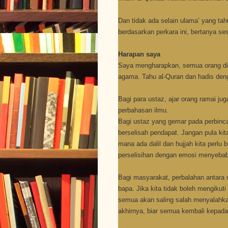
Dan tidak ada selain ulama’ yang ta
berdasarkan perkara ini, bertanya se
Harapan saya
Saya mengharapkan, semua orang di 
agama. Tahu al-Quran dan hadis deng
Bagi para ustaz, ajar orang ramai ju
perbahasan ilmu.
Bagi ustaz yang gemar pada perbinca
berselisah pendapat. Jangan pula kit
mana ada dalil dan hujjah kita perlu 
perselisihan dengan emosi menyebab
Bagi masyarakat, perbalahan antara u
bapa. Jika kita tidak boleh mengikut
semua akan saling salah menyalahka
akhirnya, biar semua kembali kepad