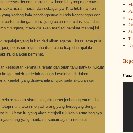
 yang kecewa dengan ustaz-ustaz lama ini, yang membawa
Mo
r, suka marah-marah dan sebagainya. Kita tidak nafikan
Pe
a yang kadang-kala pandangannya itu ada kepentingan dan
Se
 ini bertemu dengan ustaz yang boleh membidas, dia tidak
Si
embimbingnya, maka dia akan menjadi peminat manhaj ini.
Si
Ta
ang terpelajar yang bukan dari aliran agama. Ustaz lama pula
Un
jadi, perasaan ingin tahu itu meluap-luap dan apabila
i ini, dia akan berminat.
Repo
ari kesesatan kerana ia faham dan telah tahu banyak hukum
n ketiga, boleh terdedah dengan kesalahan di dalam
Ustaz
rana, kaedah yang dibawa ialah, rujuk pada al-Quran dan
k belajar secara sistematik, akan menjadi orang yang tidak
tetapi nanti akan menjadi orang yang berpegang dengan
a itu. Ustaz itu yang akan menjadi rujukan hukum baginya.
jadi orang yang mentafsir sendiri agama menurut