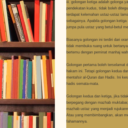
iii. golongan ketiga adalah golonga
pendekatan kudus, tidak boleh ditegu
terdapat kelemahan ustaz-ustaz lam
sebagainya. Apabila golongan ketiga
jumpa pula ustaz yang betul-betul m
Biasanya golongan ini terdiri dari or
tidak membuka ruang untuk bertanya, 
bertemu dengan peminat manhaj wahab
Golongan pertama boleh terselamat d
hakam ini. Tetapi golongan kedua da
mentafsir al-Quran dan Hadis. Ini ke
hadis semata-mata.
Golongan kedua dan ketiga, jika tida
berpegang dengan mazhab muktabar, 
mazhab ustaz yang menjadi rujukanny
Atau yang membimbangkan, akan men
fahamannya.