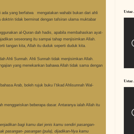
Ustaz
 ada yang berfatwa mengatakan wahabi bukan dari ahli
a doktrin tidak berminat dengan tafsiran ulama muktabar
ggunakan al-Quran dah hadis, apabila membahaskan ayat-
njadikan seseorang itu sampai tahap menjisimkan Allah.
ti tangan kita, Allah itu duduk seperti duduk kita.
h Ahli Sunnah. Ahli Sunnah tidak menjisimkan Allah.
engajian yang menekankan bahawa Allah tidak sama dengan
Ustaz
 bahasa Arab, boleh rujuk buku I’tikad Ahlisunnah Wal-
ah menggariskan beberapa dasar. Antaranya ialah Allah itu
menjadikan bagi kamu dari jenis kamu sendiri pasangan-
rnak pasangan- pasangan (pula), dijadikan-Nya kamu