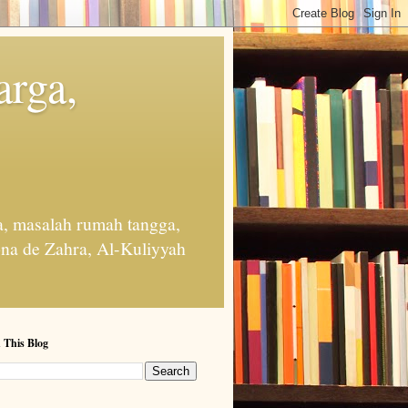
arga,
, masalah rumah tangga,
na de Zahra, Al-Kuliyyah
 This Blog