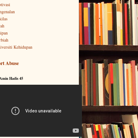
tivasi
ngenalan
kilas
rah
sipan
rbiah
iversiti Kehidupan
rt Abuse
 Amin Hadis 45