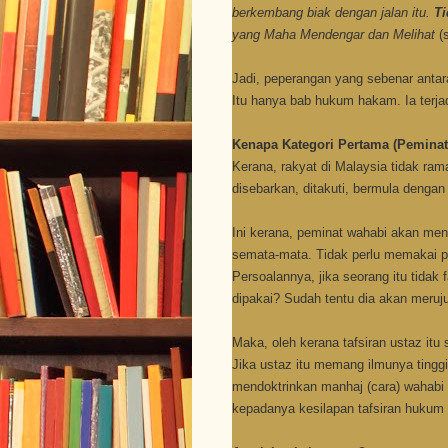
berkembang biak dengan jalan itu.
Ti
yang Maha Mendengar dan Melihat
(
Jadi, peperangan yang sebenar antar
Itu hanya bab hukum hakam. Ia terj
Kenapa Kategori Pertama (Peminat
Kerana, rakyat di Malaysia tidak ram
disebarkan, ditakuti, bermula deng
Ini kerana, peminat wahabi akan men
semata-mata. Tidak perlu memakai 
Persoalannya, jika seorang itu tidak
dipakai?
Sudah tentu dia akan merujuk
Maka, oleh kerana tafsiran ustaz itu
Jika ustaz itu memang ilmunya tinggi,
mendoktrinkan manhaj (cara) wahabi i
kepadanya kesilapan tafsiran hukum 