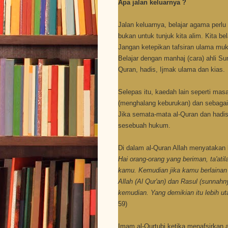
Apa jalan keluarnya ?
Jalan keluarnya, belajar agama perlu
bukan untuk tunjuk kita alim. Kita be
Jangan ketepikan tafsiran ulama mu
Belajar dengan manhaj (cara) ahli Su
Quran, hadis, Ijmak ulama dan kias.
Selepas itu, kaedah lain seperti masa
(menghalang keburukan) dan sebagai
Jika semata-mata al-Quran dan hadis,
sesebuah hukum.
Di dalam al-Quran Allah menyatakan 
Hai orang-orang yang beriman, ta'atila
kamu. Kemudian jika kamu berlainan
Allah (Al Qur'an) dan Rasul (sunnahn
kemudian. Yang demikian itu lebih ut
59)
Imam al-Qurtubi ketika menafsirkan 