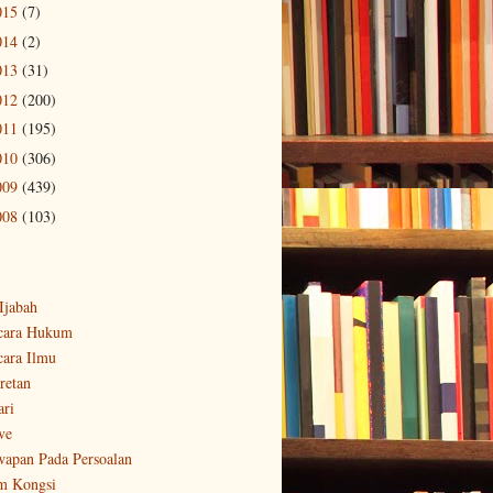
015
(7)
014
(2)
013
(31)
012
(200)
011
(195)
010
(306)
009
(439)
008
(103)
-Ijabah
cara Hukum
cara Ilmu
retan
ari
ve
wapan Pada Persoalan
m Kongsi