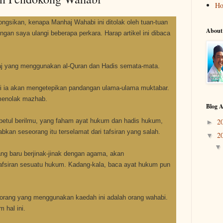
H
 kongsikan, kenapa Manhaj Wahabi ini ditolak oleh tuan-tuan
About
ngan saya ulangi beberapa perkara. Harap artikel ini dibaca
aj yang menggunakan al-Quran dan Hadis semata-mata.
api ia akan mengetepikan pandangan ulama-ulama muktabar.
 menolak mazhab.
Blog A
betul berilmu, yang faham ayat hukum dan hadis hukum,
2
►
an seseorang itu terselamat dari tafsiran yang salah.
2
▼
ang baru berjinak-jinak dengan agama, akan
afsiran sesuatu hukum. Kadang-kala, baca ayat hukum pun
orang yang menggunakan kaedah ini adalah orang wahabi.
 hal ini.