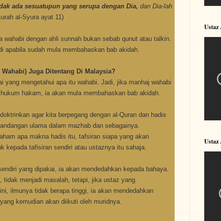
dak
ada sesuatupun yang serupa dengan Dia,
dan Dia-lah
surah al-Syura ayat 11)
Ustaz
a wahabi dengan ahli sunnah bukan sebab qunut atau talkin.
adi apabila sudah mula membahaskan bab akidah.
 Wahabi) Juga Ditentang Di Malaysia?
ai yang mengetahui apa itu wahabi. Jadi, jika manhaj wahabi
an hukum hakam, ia akan mula membahaskan bab akidah.
doktrinkan agar kita berpegang dengan al-Quran dan hadis
pandangan ulama dalam mazhab dan sebagainya.
 faham apa makna hadis itu, tafsiran siapa yang akan
Ustaz
 kepada tafisiran sendiri atau ustaznya itu sahaja.
 sendiri yang dipakai, ia akan mendedahkan kepada bahaya.
 tidak menjadi masalah, tetapi, jika ustaz yang
ni, ilmunya tidak berapa tinggi, ia akan mendedahkan
yang kemudian akan diikuti oleh muridnya.