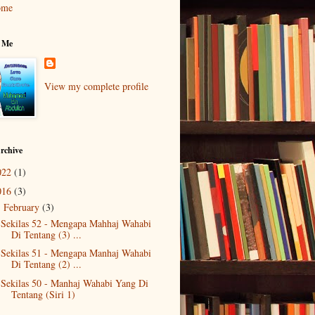
ome
 Me
View my complete profile
rchive
022
(1)
016
(3)
February
(3)
▼
Sekilas 52 - Mengapa Mahhaj Wahabi
Di Tentang (3) ...
Sekilas 51 - Mengapa Manhaj Wahabi
Di Tentang (2) ...
Sekilas 50 - Manhaj Wahabi Yang Di
Tentang (Siri 1)