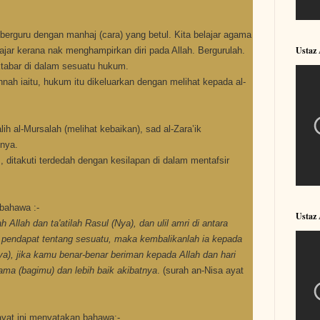
 berguru dengan manhaj (cara) yang betul. Kita belajar agama
Ustaz
lajar kerana nak menghampirkan diri pada Allah. Bergurulah.
ktabar di dalam sesuatu hukum.
nnah iaitu, hukum itu dikeluarkan dengan melihat kepada al-
lih al-Mursalah (melihat kebaikan), sad al-Zara’ik
nya.
 ditakuti terdedah dengan kesilapan di dalam mentafsir
bahawa :-
Ustaz 
h Allah dan ta'atilah Rasul (Nya), dan ulil amri di antara
 pendapat tentang sesuatu, maka kembalikanlah ia kepada
ya), jika kamu benar-benar beriman kepada Allah dan hari
ama (bagimu) dan lebih baik akibatnya
. (surah an-Nisa ayat
ayat ini menyatakan bahawa:-