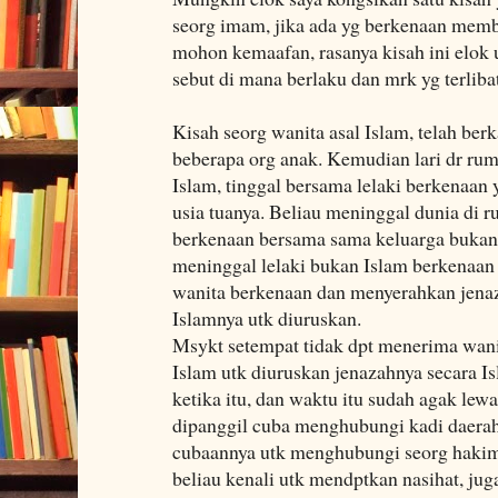
seorg imam, jika ada yg berkenaan memb
mohon kemaafan, rasanya kisah ini elok 
sebut di mana berlaku dan mrk yg terlibat
Kisah seorg wanita asal Islam, telah b
beberapa org anak. Kemudian lari dr ru
Islam, tinggal bersama lelaki berkenaan
usia tuanya. Beliau meninggal dunia di 
berkenaan bersama sama keluarga bukan 
meninggal lelaki bukan Islam berkenaan
wanita berkenaan dan menyerahkan jenaz
Islamnya utk diuruskan.
Msykt setempat tidak dpt menerima wani
Islam utk diuruskan jenazahnya secara 
ketika itu, dan waktu itu sudah agak le
dipanggil cuba menghubungi kadi daerah,
cubaannya utk menghubungi seorg hakim
beliau kenali utk mendptkan nasihat, ju