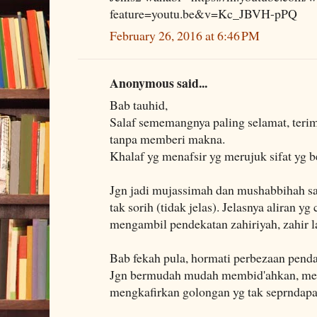
feature=youtu.be&v=Kc_JBVH-pPQ
February 26, 2016 at 6:46 PM
Anonymous said...
Bab tauhid,
Salaf sememangnya paling selamat, terima
tanpa memberi makna.
Khalaf yg menafsir yg merujuk sifat yg b
Jgn jadi mujassimah dan mushabbihah sam
tak sorih (tidak jelas). Jelasnya aliran 
mengambil pendekatan zahiriyah, zahir l
Bab fekah pula, hormati perbezaan pendap
Jgn bermudah mudah membid'ahkan, me
mengkafirkan golongan yg tak seprndapa