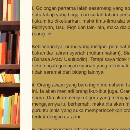
i. Golongan pertama ialah seseroang yang ap
satu tahap yang tinggi dan sudah faham per
hukum itu dikeluarkan, mahir ilmu-ilmu alat
Fiqhiyyah, Usul Fiqh dan lain-lain, maka di
(cara) ini.
Kebiasaannya, orang yang menjadi peminat m
bukan dari aliran syariah (hukum hakam). Bias
(Bahasa Arab/ Usuluddin). Tetapi saya tidak 
sesetengah golongan syariah yang meminati m
tidak seramai dari bidang lainnya.
ii. Orang awam yang baru ingin memahami I
ini. Ia akan menjadi orang ikut-ikut juga. Or
sama. Dia akan mengikut guru yang mengajar
mengajarnya itu berhemah, maka dia akan me
guru itu jenis yang suka memperlecehkan ora
terikut dengan cara ini.
iii. golongan ketiga adalah golonga yang ke