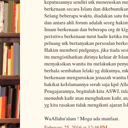
keputusannya sendiri utk meneruskan m
berkenaan secara Islam dan dikebumikan
Selang beberapa waktu, diadakan satu fo
dan antara ahli forum adalah seorg haki
Imam berkenaan dan beberapa org dr klgn
peristiwa berkenaan turut hadir ketika i
peluang utk bertanyakan persoalan berk
Hakim memberi pndgnnya, jika tiada ses
itu mengistiharkan dirinya keluar dr Isla
menyaksikan wanita itu melakukan peny
berhala sembahan lelaki yg diikutnya, m
berkenaan menguruskan jenazah wanita b
hakikat keIslamannya serah saja kpd All
Pengajarannya, begitulah kita ASWJ, t
menuduh kafir atau menghukum kafir, atau
yg kita rasakan tidak mengikuti ajaran Is
WaAllahu'alam ! Moga ada manfaat.
February 25, 2016 at 12:46 PM