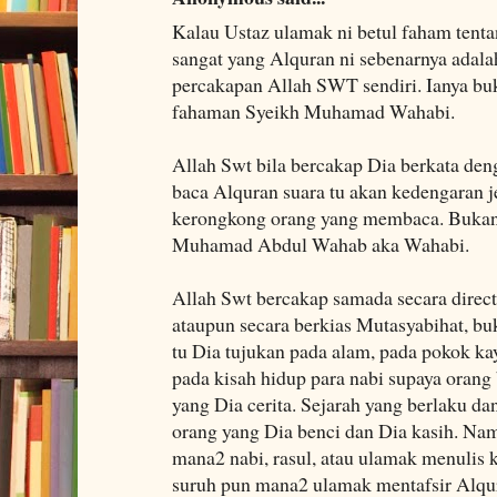
Kalau Ustaz ulamak ni betul faham tent
sangat yang Alquran ni sebenarnya adala
percakapan Allah SWT sendiri. Ianya bu
fahaman Syeikh Muhamad Wahabi.
Allah Swt bila bercakap Dia berkata deng
baca Alquran suara tu akan kedengaran je
kerongkong orang yang membaca. Bukann
Muhamad Abdul Wahab aka Wahabi.
Allah Swt bercakap samada secara direc
ataupun secara berkias Mutasyabihat, bu
tu Dia tujukan pada alam, pada pokok kay
pada kisah hidup para nabi supaya orang 
yang Dia cerita. Sejarah yang berlaku da
orang yang Dia benci dan Dia kasih. Na
mana2 nabi, rasul, atau ulamak menulis k
suruh pun mana2 ulamak mentafsir Alqur