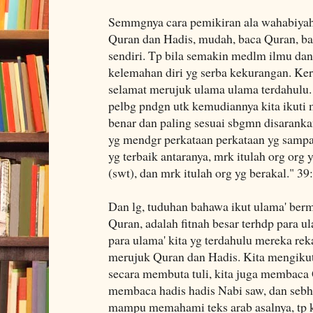
Semmgnya cara pemikiran ala wahabiyah
Quran dan Hadis, mudah, baca Quran, bac
sendiri. Tp bila semakin medlm ilmu dan
kelemahan diri yg serba kekurangan. Kera
selamat merujuk ulama ulama terdahulu. S
pelbg pndgn utk kemudiannya kita ikuti m
benar dan paling sesuai sbgmn disaranka
yg mendgr perkataan perkataan yg samp
yg terbaik antaranya, mrk itulah org org 
(swt), dan mrk itulah org yg berakal." 39
Dan lg, tuduhan bahawa ikut ulama' berm
Quran, adalah fitnah besar terhdp para ul
para ulama' kita yg terdahulu mereka rek
merujuk Quran dan Hadis. Kita mengikuti
secara membuta tuli, kita juga membaca 
membaca hadis hadis Nabi saw, dan sebh
mampu memahami teks arab asalnya, tp k