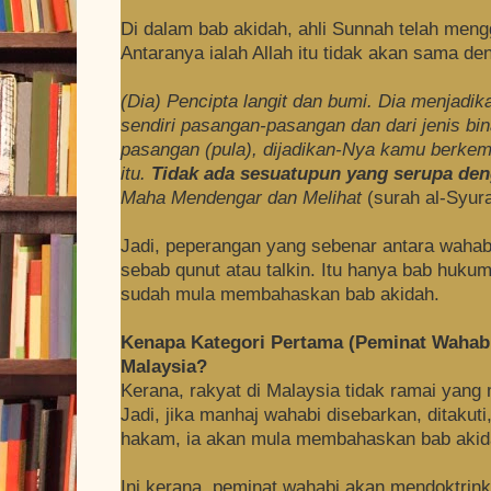
Di dalam bab akidah, ahli Sunnah telah meng
Antaranya ialah Allah itu tidak akan sama d
(Dia) Pencipta langit dan bumi. Dia menjadik
sendiri pasangan-pasangan dan dari jenis bi
pasangan (pula), dijadikan-Nya kamu berkem
itu.
Tidak
ada sesuatupun yang serupa den
Maha Mendengar dan Melihat
(surah al-Syur
Jadi, peperangan yang sebenar antara wahab
sebab qunut atau talkin. Itu hanya bab hukum
sudah mula membahaskan bab akidah.
Kenapa Kategori Pertama (Peminat Wahabi
Malaysia?
Kerana, rakyat di Malaysia tidak ramai yang 
Jadi, jika manhaj wahabi disebarkan, ditaku
hakam, ia akan mula membahaskan bab akid
Ini kerana, peminat wahabi akan mendoktrin