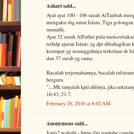
Ashari said...
Ayat ayat 100 - 106 surah AtTaubah men
mengaku sbg umat Islam. Tiga golongan 
munafik.
Ayat 32 surah AlFathir pula menceritak
terhdp ajaran Islam, yg dpt dibahagikan
keempat yg sesungguhnya terkeluar dr Is
dan 37 surah yg sama.
Bacalah terjemahannya, bacalah tafsirann
berguru.
"....Mk tanyalah kpd ahlinya, jika sekir
16:43, 21:7.
February 26, 2016 at 8:02 AM
Anonymous said...
Jenis2 wahabi - https://m.youtube.com/