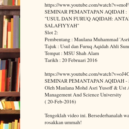
https://www.youtube.com/watch?v=moF
SEMINAR PEMANTAPAN AQIDAH :
"USUL DAN FURUQ AQIDAH: ANTA
SALAFIYYAH"
Slot 2:
Pembentang : Maulana Muhammad 'Asri 
Tajuk : Usul dan Furuq Aqidah Ahli Su
Tempat : MSU Shah Alam
Tarikh : 20 Februari 2016
https://www.youtube.com/watch?v=oJ4
SEMINAR PEMANTAPAN AQIDAH - 
Oleh Maulana Mohd Asri Yusoff & Ust
Management And Science University
( 20-Feb-2016)
Tengoklah video ini. Bersederhanalah wa
rosakkan ummah!