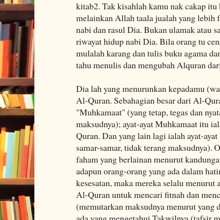
kitab2. Tak kisahlah kamu nak cakap itu 
melainkan Allah taala jualah yang lebih 
nabi dan rasul Dia. Bukan ulamak atau sa
riwayat hidup nabi Dia. Bila orang tu ce
mulalah karang dan tulis buku agama dan
tahu menulis dan mengubah Alquran dari 
Dia lah yang menurunkan kepadamu (w
Al-Quran. Sebahagian besar dari Al-Quran
"Muhkamaat" (yang tetap, tegas dan nyat
maksudnya); ayat-ayat Muhkamaat itu iala
Quran. Dan yang lain lagi ialah ayat-aya
samar-samar, tidak terang maksudnya). O
faham yang berlainan menurut kandungan
adapun orang-orang yang ada dalam hati
kesesatan, maka mereka selalu menurut 
Al-Quran untuk mencari fitnah dan menc
(memutarkan maksudnya menurut yang di
ada yang mengetahui Takwilnya (tafsir 