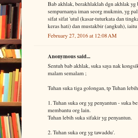
Bab akhlak, berakhlaklah dgn akhlak yg b
sempurnanya iman seorg mukmin, yg pali
sifat sifat 'utul (kasar-tuturkata dan tin
keras hati) dan mustakbir (angkuh), iaitu
February 27, 2016 at 12:08 AM
Anonymous said...
Sentuh bab akhlak, suka saya nak kongsi
malam semalam ;
Tuhan suka tiga golongan, tp Tuhan lebih
1. Tuhan suka org yg penyantun - suka be
membantu org lain.
Tuhan lebih suka sifakir yg penyantun.
2. Tuhan suka org yg tawaddu'.