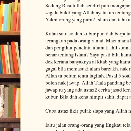
Sedang Rasulullah sendiri pun mengajar
segala bukti yang Allah nyatakan tentan
Yakni orang yang pura2 Islam dan tahu 
Kalau satu soalan kubur pun dah berput
terangkan pada orang ramai. Macamana 
dan pengikut pencinta ulamak ahli sun
benar tentang islam? Saya pasti bila kam
dek kerana banyaknya al kitab yang kamu
gagal bila memasuki alam barzakh. nak 
Allah tu belum tentu lagilah. Pasal 5 so
boleh nak jawap. Allah Taala pandang ben
jawap tu yang ada ustaz2 cerita jasad ke
kubur. Bila dah kena himpit sakit, dapat 
Cuba ustaz fikir pulak siapa yang Alla
Iaitu jalan orang-orang yang Engkau tel