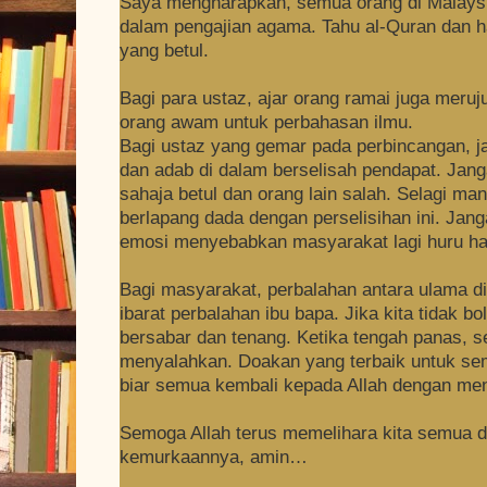
Saya mengharapkan, semua orang di Malaysi
dalam pengajian agama. Tahu al-Quran dan h
yang betul.
Bagi para ustaz, ajar orang ramai juga meruj
orang awam untuk perbahasan ilmu.
Bagi ustaz yang gemar pada perbincangan, j
dan adab di dalam berselisah pendapat. Jang
sahaja betul dan orang lain salah. Selagi mana
berlapang dada dengan perselisihan ini.
Jang
emosi menyebabkan masyarakat lagi huru ha
Bagi masyarakat, perbalahan antara ulama di
ibarat perbalahan ibu bapa. Jika kita tidak b
bersabar dan tenang.
Ketika tengah panas, s
menyalahkan. Doakan yang terbaik untuk sem
biar semua kembali kepada Allah dengan me
Semoga Allah terus memelihara kita semua 
kemurkaannya, amin…