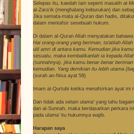
Selepas itu, kaedah lain seperti masalih al-M
al-Zara’ik (menghalang keburukan) dan seba
Jika semata-mata al-Quran dan hadis, ditakut
dalam mentafsir sesebuah hukum.
Di dalam al-Quran Allah menyatakan bahawa 
Hai orang-orang yang beriman, ta'atilah Allah
ulil amri di antara kamu. Kemudian jika kamu
sesuatu, maka kembalikanlah ia kepada Allah
(sunnahnya), jika kamu benar-benar beriman 
kemudian. Yang demikian itu lebih utama (ba
(surah an-Nisa ayat 59)
Imam al-Qurtubi ketika menafsirkan ayat in
Dan tidak ada selain ulama’ yang tahu bagaim
dan al-Sunnah, maka berdasarkan perkara ini
pada ulama’ itu hukumnya wajib.
Harapan saya