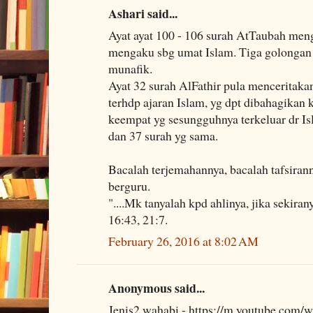
Ashari said...
Ayat ayat 100 - 106 surah AtTaubah men
mengaku sbg umat Islam. Tiga golongan 
munafik.
Ayat 32 surah AlFathir pula menceritak
terhdp ajaran Islam, yg dpt dibahagikan
keempat yg sesungguhnya terkeluar dr Is
dan 37 surah yg sama.
Bacalah terjemahannya, bacalah tafsirann
berguru.
"....Mk tanyalah kpd ahlinya, jika sekir
16:43, 21:7.
February 26, 2016 at 8:02 AM
Anonymous said...
Jenis2 wahabi - https://m.youtube.com/