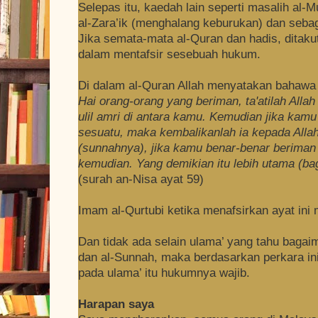
Selepas itu, kaedah lain seperti masalih al-M
al-Zara’ik (menghalang keburukan) dan seba
Jika semata-mata al-Quran dan hadis, ditakut
dalam mentafsir sesebuah hukum.
Di dalam al-Quran Allah menyatakan bahawa 
Hai orang-orang yang beriman, ta'atilah Allah
ulil amri di antara kamu. Kemudian jika kamu
sesuatu, maka kembalikanlah ia kepada Allah
(sunnahnya), jika kamu benar-benar beriman 
kemudian. Yang demikian itu lebih utama (ba
(surah an-Nisa ayat 59)
Imam al-Qurtubi ketika menafsirkan ayat in
Dan tidak ada selain ulama’ yang tahu bagaim
dan al-Sunnah, maka berdasarkan perkara ini
pada ulama’ itu hukumnya wajib.
Harapan saya