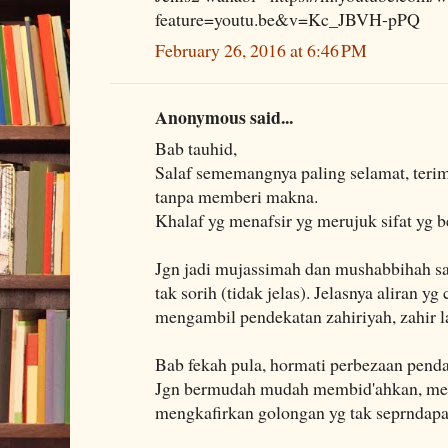
feature=youtu.be&v=Kc_JBVH-pPQ
February 26, 2016 at 6:46 PM
Anonymous said...
Bab tauhid,
Salaf sememangnya paling selamat, terima
tanpa memberi makna.
Khalaf yg menafsir yg merujuk sifat yg b
Jgn jadi mujassimah dan mushabbihah sam
tak sorih (tidak jelas). Jelasnya aliran 
mengambil pendekatan zahiriyah, zahir l
Bab fekah pula, hormati perbezaan pendap
Jgn bermudah mudah membid'ahkan, me
mengkafirkan golongan yg tak seprndapa