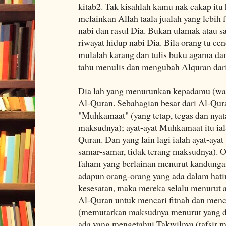
kitab2. Tak kisahlah kamu nak cakap itu 
melainkan Allah taala jualah yang lebih 
nabi dan rasul Dia. Bukan ulamak atau sa
riwayat hidup nabi Dia. Bila orang tu ce
mulalah karang dan tulis buku agama dan
tahu menulis dan mengubah Alquran dari 
Dia lah yang menurunkan kepadamu (w
Al-Quran. Sebahagian besar dari Al-Quran
"Muhkamaat" (yang tetap, tegas dan nyat
maksudnya); ayat-ayat Muhkamaat itu iala
Quran. Dan yang lain lagi ialah ayat-aya
samar-samar, tidak terang maksudnya). O
faham yang berlainan menurut kandungan
adapun orang-orang yang ada dalam hati
kesesatan, maka mereka selalu menurut 
Al-Quran untuk mencari fitnah dan menc
(memutarkan maksudnya menurut yang di
ada yang mengetahui Takwilnya (tafsir 