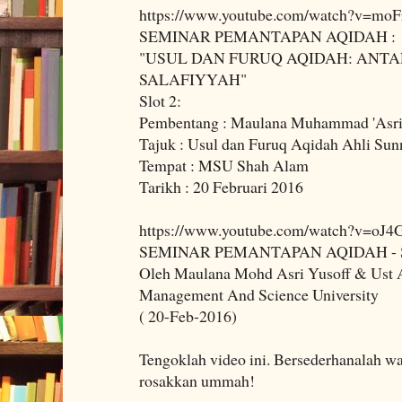
https://www.youtube.com/watch?v=moF
SEMINAR PEMANTAPAN AQIDAH :
"USUL DAN FURUQ AQIDAH: ANTA
SALAFIYYAH"
Slot 2:
Pembentang : Maulana Muhammad 'Asri 
Tajuk : Usul dan Furuq Aqidah Ahli Su
Tempat : MSU Shah Alam
Tarikh : 20 Februari 2016
https://www.youtube.com/watch?v=oJ4
SEMINAR PEMANTAPAN AQIDAH - 
Oleh Maulana Mohd Asri Yusoff & Ust
Management And Science University
( 20-Feb-2016)
Tengoklah video ini. Bersederhanalah wa
rosakkan ummah!