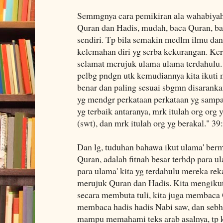
Semmgnya cara pemikiran ala wahabiyah
Quran dan Hadis, mudah, baca Quran, bac
sendiri. Tp bila semakin medlm ilmu dan
kelemahan diri yg serba kekurangan. Kera
selamat merujuk ulama ulama terdahulu. S
pelbg pndgn utk kemudiannya kita ikuti m
benar dan paling sesuai sbgmn disaranka
yg mendgr perkataan perkataan yg samp
yg terbaik antaranya, mrk itulah org org 
(swt), dan mrk itulah org yg berakal." 39
Dan lg, tuduhan bahawa ikut ulama' berm
Quran, adalah fitnah besar terhdp para ul
para ulama' kita yg terdahulu mereka rek
merujuk Quran dan Hadis. Kita mengikuti
secara membuta tuli, kita juga membaca 
membaca hadis hadis Nabi saw, dan sebh
mampu memahami teks arab asalnya, tp k