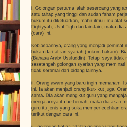
i. Golongan pertama ialah seseroang yang ap
satu tahap yang tinggi dan sudah faham per
hukum itu dikeluarkan, mahir ilmu-ilmu alat
Fiqhiyyah, Usul Fiqh dan lain-lain, maka di
(cara) ini.
Kebiasaannya, orang yang menjadi peminat m
bukan dari aliran syariah (hukum hakam). Bias
(Bahasa Arab/ Usuluddin). Tetapi saya tidak 
sesetengah golongan syariah yang meminati m
tidak seramai dari bidang lainnya.
ii. Orang awam yang baru ingin memahami I
ini. Ia akan menjadi orang ikut-ikut juga. Or
sama. Dia akan mengikut guru yang mengajar
mengajarnya itu berhemah, maka dia akan me
guru itu jenis yang suka memperlecehkan ora
terikut dengan cara ini.
iii. golongan ketiga adalah golonga yang ke