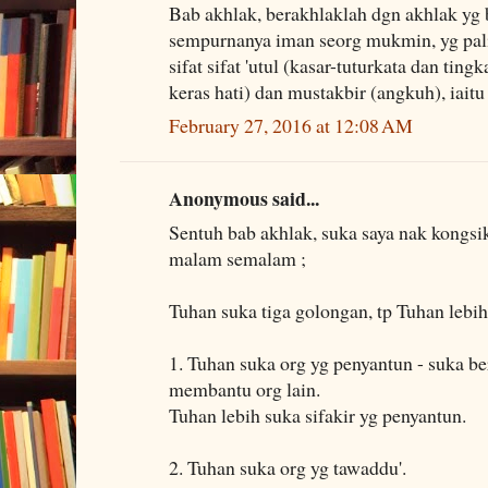
Bab akhlak, berakhlaklah dgn akhlak yg b
sempurnanya iman seorg mukmin, yg pali
sifat sifat 'utul (kasar-tuturkata dan tin
keras hati) dan mustakbir (angkuh), iaitu
February 27, 2016 at 12:08 AM
Anonymous said...
Sentuh bab akhlak, suka saya nak kongsi
malam semalam ;
Tuhan suka tiga golongan, tp Tuhan lebih
1. Tuhan suka org yg penyantun - suka be
membantu org lain.
Tuhan lebih suka sifakir yg penyantun.
2. Tuhan suka org yg tawaddu'.