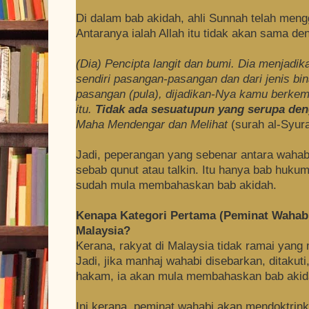
Di dalam bab akidah, ahli Sunnah telah meng
Antaranya ialah Allah itu tidak akan sama d
(Dia) Pencipta langit dan bumi. Dia menjadik
sendiri pasangan-pasangan dan dari jenis bi
pasangan (pula), dijadikan-Nya kamu berkem
itu.
Tidak
ada sesuatupun yang serupa den
Maha Mendengar dan Melihat
(surah al-Syur
Jadi, peperangan yang sebenar antara wahab
sebab qunut atau talkin. Itu hanya bab hukum
sudah mula membahaskan bab akidah.
Kenapa Kategori Pertama (Peminat Wahabi
Malaysia?
Kerana, rakyat di Malaysia tidak ramai yang 
Jadi, jika manhaj wahabi disebarkan, ditaku
hakam, ia akan mula membahaskan bab akid
Ini kerana, peminat wahabi akan mendoktrin