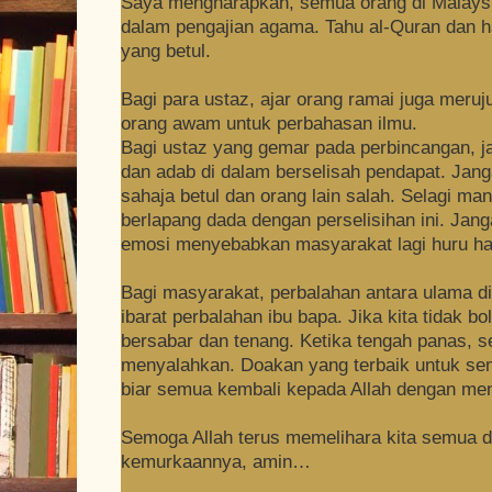
Saya mengharapkan, semua orang di Malaysi
dalam pengajian agama. Tahu al-Quran dan h
yang betul.
Bagi para ustaz, ajar orang ramai juga meruj
orang awam untuk perbahasan ilmu.
Bagi ustaz yang gemar pada perbincangan, j
dan adab di dalam berselisah pendapat. Jang
sahaja betul dan orang lain salah. Selagi mana
berlapang dada dengan perselisihan ini.
Jang
emosi menyebabkan masyarakat lagi huru ha
Bagi masyarakat, perbalahan antara ulama di
ibarat perbalahan ibu bapa. Jika kita tidak b
bersabar dan tenang.
Ketika tengah panas, s
menyalahkan. Doakan yang terbaik untuk sem
biar semua kembali kepada Allah dengan me
Semoga Allah terus memelihara kita semua 
kemurkaannya, amin…