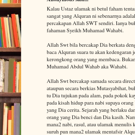
Kalau Ustaz ulamak ni betul faham tent
sangat yang Alquran ni sebenarnya adala
percakapan Allah SWT sendiri. Ianya bu
fahaman Syeikh Muhamad Wahabi.
Allah Swt bila bercakap Dia berkata deng
baca Alquran suara tu akan kedengaran je
kerongkong orang yang membaca. Bukann
Muhamad Abdul Wahab aka Wahabi.
Allah Swt bercakap samada secara direc
ataupun secara berkias Mutasyabihat, bu
tu Dia tujukan pada alam, pada pokok kay
pada kisah hidup para nabi supaya orang 
yang Dia cerita. Sejarah yang berlaku da
orang yang Dia benci dan Dia kasih. Na
mana2 nabi, rasul, atau ulamak menulis k
suruh pun mana2 ulamak mentafsir Alqur