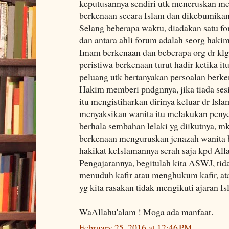
keputusannya sendiri utk meneruskan m
berkenaan secara Islam dan dikebumikan
Selang beberapa waktu, diadakan satu fo
dan antara ahli forum adalah seorg haki
Imam berkenaan dan beberapa org dr klgn
peristiwa berkenaan turut hadir ketika i
peluang utk bertanyakan persoalan berk
Hakim memberi pndgnnya, jika tiada ses
itu mengistiharkan dirinya keluar dr Isla
menyaksikan wanita itu melakukan peny
berhala sembahan lelaki yg diikutnya, m
berkenaan menguruskan jenazah wanita b
hakikat keIslamannya serah saja kpd All
Pengajarannya, begitulah kita ASWJ, t
menuduh kafir atau menghukum kafir, atau
yg kita rasakan tidak mengikuti ajaran Is
WaAllahu'alam ! Moga ada manfaat.
February 25, 2016 at 12:46 PM