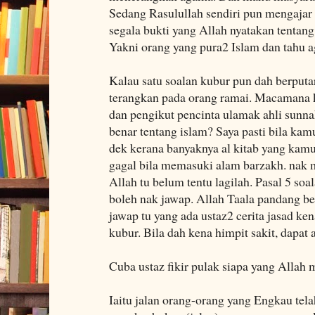
Sedang Rasulullah sendiri pun mengajar
segala bukti yang Allah nyatakan tentan
Yakni orang yang pura2 Islam dan tahu 
Kalau satu soalan kubur pun dah berput
terangkan pada orang ramai. Macamana 
dan pengikut pencinta ulamak ahli sun
benar tentang islam? Saya pasti bila kam
dek kerana banyaknya al kitab yang kamu
gagal bila memasuki alam barzakh. nak 
Allah tu belum tentu lagilah. Pasal 5 so
boleh nak jawap. Allah Taala pandang ben
jawap tu yang ada ustaz2 cerita jasad ke
kubur. Bila dah kena himpit sakit, dapat 
Cuba ustaz fikir pulak siapa yang Alla
Iaitu jalan orang-orang yang Engkau tel