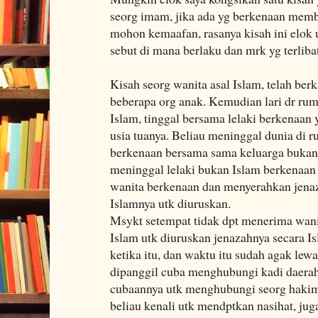
seorg imam, jika ada yg berkenaan memb
mohon kemaafan, rasanya kisah ini elok 
sebut di mana berlaku dan mrk yg terlibat
Kisah seorg wanita asal Islam, telah b
beberapa org anak. Kemudian lari dr ru
Islam, tinggal bersama lelaki berkenaan
usia tuanya. Beliau meninggal dunia di 
berkenaan bersama sama keluarga bukan 
meninggal lelaki bukan Islam berkenaan
wanita berkenaan dan menyerahkan jenaz
Islamnya utk diuruskan.
Msykt setempat tidak dpt menerima wani
Islam utk diuruskan jenazahnya secara 
ketika itu, dan waktu itu sudah agak le
dipanggil cuba menghubungi kadi daerah,
cubaannya utk menghubungi seorg hakim
beliau kenali utk mendptkan nasihat, ju