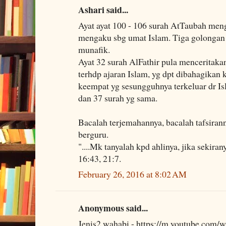
Ashari said...
Ayat ayat 100 - 106 surah AtTaubah men
mengaku sbg umat Islam. Tiga golongan 
munafik.
Ayat 32 surah AlFathir pula menceritak
terhdp ajaran Islam, yg dpt dibahagikan
keempat yg sesungguhnya terkeluar dr Is
dan 37 surah yg sama.
Bacalah terjemahannya, bacalah tafsirann
berguru.
"....Mk tanyalah kpd ahlinya, jika sekir
16:43, 21:7.
February 26, 2016 at 8:02 AM
Anonymous said...
Jenis2 wahabi - https://m.youtube.com/