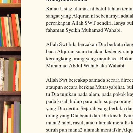
Kalau Ustaz ulamak ni betul faham tent
sangat yang Alquran ni sebenarnya adala
percakapan Allah SWT sendiri. Ianya bu
fahaman Syeikh Muhamad Wahabi.
Allah Swt bila bercakap Dia berkata deng
baca Alquran suara tu akan kedengaran je
kerongkong orang yang membaca. Bukann
Muhamad Abdul Wahab aka Wahabi.
Allah Swt bercakap samada secara direc
ataupun secara berkias Mutasyabihat, bu
tu Dia tujukan pada alam, pada pokok kay
pada kisah hidup para nabi supaya orang 
yang Dia cerita. Sejarah yang berlaku da
orang yang Dia benci dan Dia kasih. Na
mana2 nabi, rasul, atau ulamak menulis k
suruh pun mana2 ulamak mentafsir Alqur