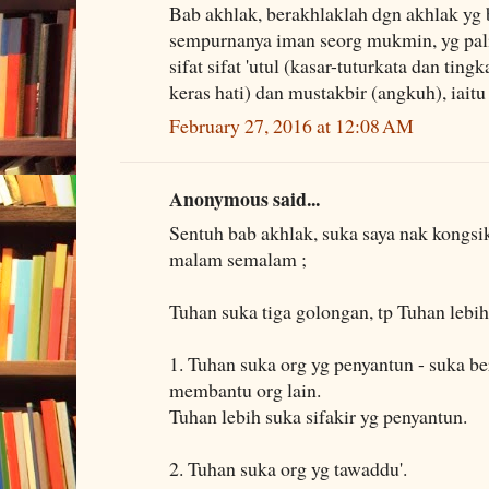
Bab akhlak, berakhlaklah dgn akhlak yg b
sempurnanya iman seorg mukmin, yg pali
sifat sifat 'utul (kasar-tuturkata dan tin
keras hati) dan mustakbir (angkuh), iaitu
February 27, 2016 at 12:08 AM
Anonymous said...
Sentuh bab akhlak, suka saya nak kongsi
malam semalam ;
Tuhan suka tiga golongan, tp Tuhan lebih
1. Tuhan suka org yg penyantun - suka be
membantu org lain.
Tuhan lebih suka sifakir yg penyantun.
2. Tuhan suka org yg tawaddu'.