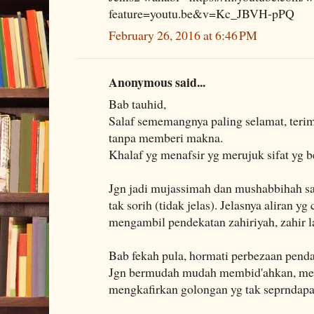
feature=youtu.be&v=Kc_JBVH-pPQ
February 26, 2016 at 6:46 PM
Anonymous said...
Bab tauhid,
Salaf sememangnya paling selamat, terima
tanpa memberi makna.
Khalaf yg menafsir yg merujuk sifat yg b
Jgn jadi mujassimah dan mushabbihah sam
tak sorih (tidak jelas). Jelasnya aliran 
mengambil pendekatan zahiriyah, zahir l
Bab fekah pula, hormati perbezaan pendap
Jgn bermudah mudah membid'ahkan, me
mengkafirkan golongan yg tak seprndapa