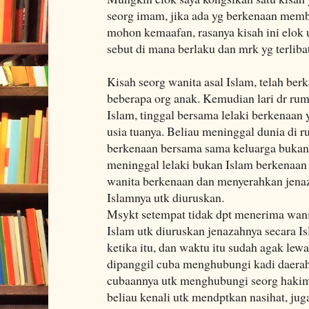
seorg imam, jika ada yg berkenaan memb
mohon kemaafan, rasanya kisah ini elok 
sebut di mana berlaku dan mrk yg terlibat
Kisah seorg wanita asal Islam, telah b
beberapa org anak. Kemudian lari dr ru
Islam, tinggal bersama lelaki berkenaan
usia tuanya. Beliau meninggal dunia di 
berkenaan bersama sama keluarga bukan 
meninggal lelaki bukan Islam berkenaan
wanita berkenaan dan menyerahkan jenaz
Islamnya utk diuruskan.
Msykt setempat tidak dpt menerima wani
Islam utk diuruskan jenazahnya secara 
ketika itu, dan waktu itu sudah agak le
dipanggil cuba menghubungi kadi daerah,
cubaannya utk menghubungi seorg hakim
beliau kenali utk mendptkan nasihat, ju