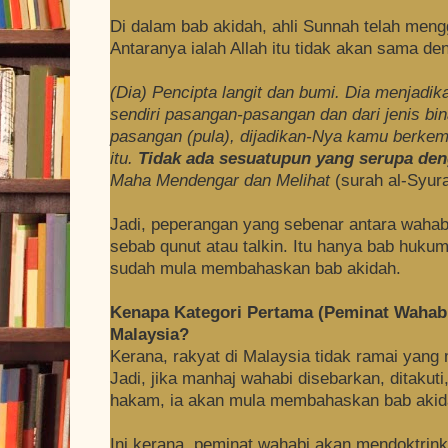
Di dalam bab akidah, ahli Sunnah telah meng
Antaranya ialah Allah itu tidak akan sama d
(Dia) Pencipta langit dan bumi. Dia menjadik
sendiri pasangan-pasangan dan dari jenis bi
pasangan (pula), dijadikan-Nya kamu berkem
itu.
Tidak
ada sesuatupun yang serupa den
Maha Mendengar dan Melihat
(surah al-Syur
Jadi, peperangan yang sebenar antara wahab
sebab qunut atau talkin. Itu hanya bab hukum
sudah mula membahaskan bab akidah.
Kenapa Kategori Pertama (Peminat Wahabi
Malaysia?
Kerana, rakyat di Malaysia tidak ramai yang 
Jadi, jika manhaj wahabi disebarkan, ditaku
hakam, ia akan mula membahaskan bab akid
Ini kerana, peminat wahabi akan mendoktrin