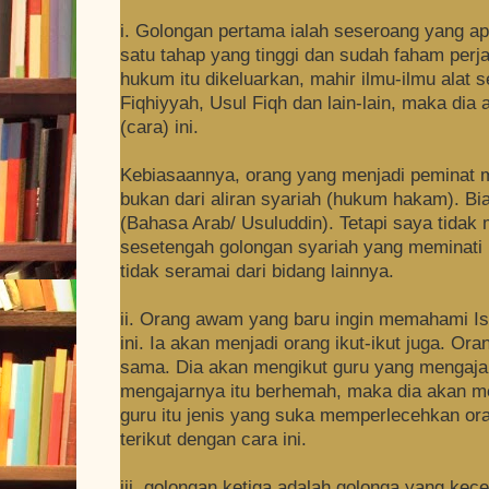
i. Golongan pertama ialah seseroang yang ap
satu tahap yang tinggi dan sudah faham per
hukum itu dikeluarkan, mahir ilmu-ilmu alat
Fiqhiyyah, Usul Fiqh dan lain-lain, maka di
(cara) ini.
Kebiasaannya, orang yang menjadi peminat m
bukan dari aliran syariah (hukum hakam). Bias
(Bahasa Arab/ Usuluddin). Tetapi saya tidak 
sesetengah golongan syariah yang meminati m
tidak seramai dari bidang lainnya.
ii. Orang awam yang baru ingin memahami I
ini. Ia akan menjadi orang ikut-ikut juga. Or
sama. Dia akan mengikut guru yang mengajar
mengajarnya itu berhemah, maka dia akan me
guru itu jenis yang suka memperlecehkan ora
terikut dengan cara ini.
iii. golongan ketiga adalah golonga yang ke