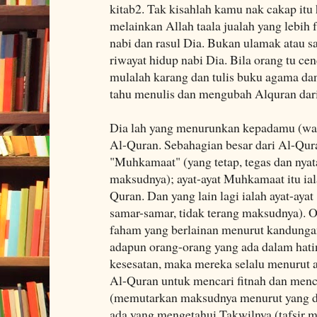
kitab2. Tak kisahlah kamu nak cakap itu 
melainkan Allah taala jualah yang lebih 
nabi dan rasul Dia. Bukan ulamak atau sa
riwayat hidup nabi Dia. Bila orang tu ce
mulalah karang dan tulis buku agama dan
tahu menulis dan mengubah Alquran dari 
Dia lah yang menurunkan kepadamu (w
Al-Quran. Sebahagian besar dari Al-Quran
"Muhkamaat" (yang tetap, tegas dan nyat
maksudnya); ayat-ayat Muhkamaat itu iala
Quran. Dan yang lain lagi ialah ayat-aya
samar-samar, tidak terang maksudnya). O
faham yang berlainan menurut kandungan
adapun orang-orang yang ada dalam hati
kesesatan, maka mereka selalu menurut 
Al-Quran untuk mencari fitnah dan menc
(memutarkan maksudnya menurut yang di
ada yang mengetahui Takwilnya (tafsir 