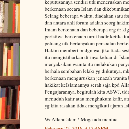
keputusannya sendiri utk meneruskan m
berkenaan secara Islam dan dikebumikan
Selang beberapa waktu, diadakan satu fo
dan antara ahli forum adalah seorg haki
Imam berkenaan dan beberapa org dr klgn
peristiwa berkenaan turut hadir ketika i
peluang utk bertanyakan persoalan berk
Hakim memberi pndgnnya, jika tiada ses
itu mengistiharkan dirinya keluar dr Isla
menyaksikan wanita itu melakukan peny
berhala sembahan lelaki yg diikutnya, m
berkenaan menguruskan jenazah wanita b
hakikat keIslamannya serah saja kpd All
Pengajarannya, begitulah kita ASWJ, t
menuduh kafir atau menghukum kafir, atau
yg kita rasakan tidak mengikuti ajaran Is
WaAllahu'alam ! Moga ada manfaat.
February 25, 2016 at 12:46 PM