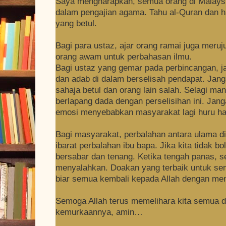
Saya mengharapkan, semua orang di Malaysi
dalam pengajian agama. Tahu al-Quran dan h
yang betul.
Bagi para ustaz, ajar orang ramai juga meruj
orang awam untuk perbahasan ilmu.
Bagi ustaz yang gemar pada perbincangan, j
dan adab di dalam berselisah pendapat. Jang
sahaja betul dan orang lain salah. Selagi mana
berlapang dada dengan perselisihan ini.
Jang
emosi menyebabkan masyarakat lagi huru ha
Bagi masyarakat, perbalahan antara ulama di
ibarat perbalahan ibu bapa. Jika kita tidak b
bersabar dan tenang.
Ketika tengah panas, s
menyalahkan. Doakan yang terbaik untuk sem
biar semua kembali kepada Allah dengan me
Semoga Allah terus memelihara kita semua 
kemurkaannya, amin…