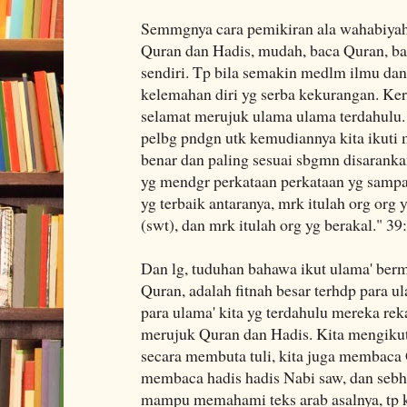
Semmgnya cara pemikiran ala wahabiyah
Quran dan Hadis, mudah, baca Quran, bac
sendiri. Tp bila semakin medlm ilmu dan
kelemahan diri yg serba kekurangan. Kera
selamat merujuk ulama ulama terdahulu. S
pelbg pndgn utk kemudiannya kita ikuti m
benar dan paling sesuai sbgmn disaranka
yg mendgr perkataan perkataan yg samp
yg terbaik antaranya, mrk itulah org org 
(swt), dan mrk itulah org yg berakal." 39
Dan lg, tuduhan bahawa ikut ulama' berm
Quran, adalah fitnah besar terhdp para ul
para ulama' kita yg terdahulu mereka rek
merujuk Quran dan Hadis. Kita mengikuti
secara membuta tuli, kita juga membaca 
membaca hadis hadis Nabi saw, dan sebh
mampu memahami teks arab asalnya, tp k