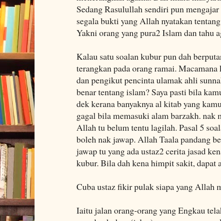
Sedang Rasulullah sendiri pun mengajar
segala bukti yang Allah nyatakan tentan
Yakni orang yang pura2 Islam dan tahu 
Kalau satu soalan kubur pun dah berput
terangkan pada orang ramai. Macamana 
dan pengikut pencinta ulamak ahli sun
benar tentang islam? Saya pasti bila kam
dek kerana banyaknya al kitab yang kamu
gagal bila memasuki alam barzakh. nak 
Allah tu belum tentu lagilah. Pasal 5 so
boleh nak jawap. Allah Taala pandang ben
jawap tu yang ada ustaz2 cerita jasad ke
kubur. Bila dah kena himpit sakit, dapat 
Cuba ustaz fikir pulak siapa yang Alla
Iaitu jalan orang-orang yang Engkau tel