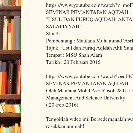
https://www.youtube.com/watch?v=moF
SEMINAR PEMANTAPAN AQIDAH :
"USUL DAN FURUQ AQIDAH: ANTA
SALAFIYYAH"
Slot 2:
Pembentang : Maulana Muhammad 'Asri 
Tajuk : Usul dan Furuq Aqidah Ahli Su
Tempat : MSU Shah Alam
Tarikh : 20 Februari 2016
https://www.youtube.com/watch?v=oJ4
SEMINAR PEMANTAPAN AQIDAH - 
Oleh Maulana Mohd Asri Yusoff & Ust
Management And Science University
( 20-Feb-2016)
Tengoklah video ini. Bersederhanalah wa
rosakkan ummah!