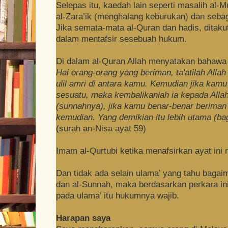
Selepas itu, kaedah lain seperti masalih al-M
al-Zara’ik (menghalang keburukan) dan seba
Jika semata-mata al-Quran dan hadis, ditakut
dalam mentafsir sesebuah hukum.
Di dalam al-Quran Allah menyatakan bahawa 
Hai orang-orang yang beriman, ta'atilah Allah
ulil amri di antara kamu. Kemudian jika kamu
sesuatu, maka kembalikanlah ia kepada Allah
(sunnahnya), jika kamu benar-benar beriman 
kemudian. Yang demikian itu lebih utama (ba
(surah an-Nisa ayat 59)
Imam al-Qurtubi ketika menafsirkan ayat in
Dan tidak ada selain ulama’ yang tahu bagaim
dan al-Sunnah, maka berdasarkan perkara ini
pada ulama’ itu hukumnya wajib.
Harapan saya