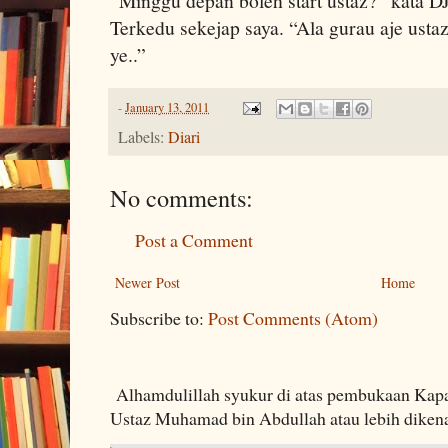
“Minggu depan boleh start ustaz?” kata DJ
Terkedu sekejap saya. “Ala gurau aje ustaz,
ye..”
-
January 13, 2011
Labels:
Diari
No comments:
Post a Comment
Newer Post
Home
Subscribe to:
Post Comments (Atom)
Alhamdulillah syukur di atas pembukaan Kapa
Ustaz Muhamad bin Abdullah atau lebih dikenal