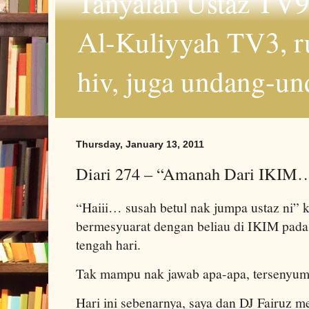
Tanyalah Ustaz TV9
Al-Kuliyyah TV3, r
hiv, juga undang-un
Thursday, January 13, 2011
Diari 274 – “Amanah Dari IKIM
“Haiii… susah betul nak jumpa ustaz ni” k
bermesyuarat dengan beliau di IKIM pada
tengah hari.
Tak mampu nak jawab apa-apa, tersenyum
Hari ini sebenarnya, saya dan DJ Fairuz