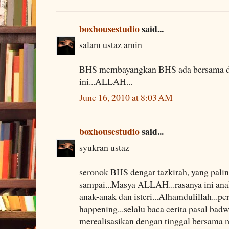
boxhousestudio
said...
salam ustaz amin
BHS membayangkan BHS ada bersama 
ini...ALLAH...
June 16, 2010 at 8:03 AM
boxhousestudio
said...
syukran ustaz
seronok BHS dengar tazkirah, yang paling
sampai...Masya ALLAH...rasanya ini ana
anak-anak dan isteri...Alhamdulillah...pe
happening...selalu baca cerita pasal badwi
merealisasikan dengan tinggal bersama me