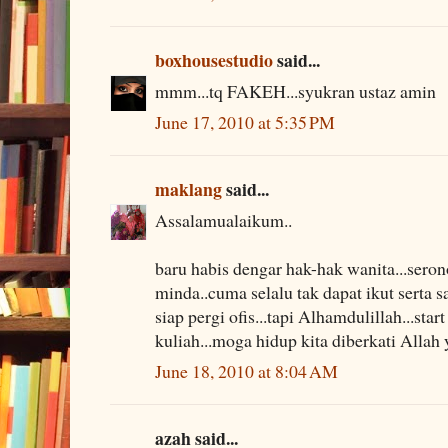
boxhousestudio
said...
mmm...tq FAKEH...syukran ustaz amin
June 17, 2010 at 5:35 PM
maklang
said...
Assalamualaikum..
baru habis dengar hak-hak wanita...ser
minda..cuma selalu tak dapat ikut serta 
siap pergi ofis...tapi Alhamdulillah...st
kuliah...moga hidup kita diberkati Allah 
June 18, 2010 at 8:04 AM
azah said...