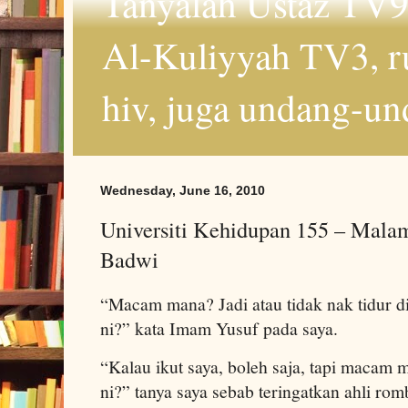
Tanyalah Ustaz TV9
Al-Kuliyyah TV3, r
hiv, juga undang-un
Wednesday, June 16, 2010
Universiti Kehidupan 155 – Mal
Badwi
“Macam mana? Jadi atau tidak nak tidur d
ni?” kata Imam Yusuf pada saya.
“Kalau ikut saya, boleh saja, tapi maca
ni?” tanya saya sebab teringatkan ahli ro