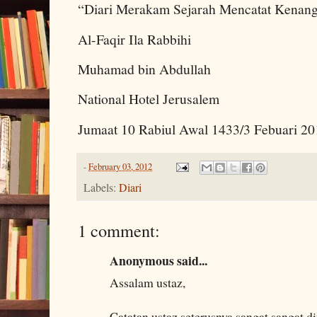
“Diari Merakam Sejarah Mencatat Kenan
Al-Faqir Ila Rabbihi
Muhamad bin Abdullah
National Hotel Jerusalem
Jumaat 10 Rabiul Awal 1433/3 Febuari 20
-
February 03, 2012
Labels:
Diari
1 comment:
Anonymous said...
Assalam ustaz,
Catatan ustaz seterusnya sangat sangat d