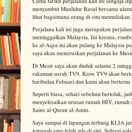
Cuma tarikh perjalanan kali ini sengaja dip
menyambut Maulidur Rasul bersama ulama
lihat bagaimana orang di sini memuliakan
Perjalana kali ini juga merupakan perjala
meninggalkan Malaysia. Ini kerana, rom
ke al-Aqsa ini akan pulang ke Malaysia p
saya akan meneruskan perjalanan ke Mesir
Di Mesir saya akan duduk selama 2 ming
rakaman usrah TV9. Krew TV9 akan berto
haribulan Febuari dan kami akan bertemu 
Seperti biasa, sehari sebelum bertolak, j
menyelesaikan urusan rumah HIV, rumah 
Sains al-Quran al-Amin.
Saya sampai di lapangan terbang KLIA ja
jemaaah saya telah ada di sini. Selesai so