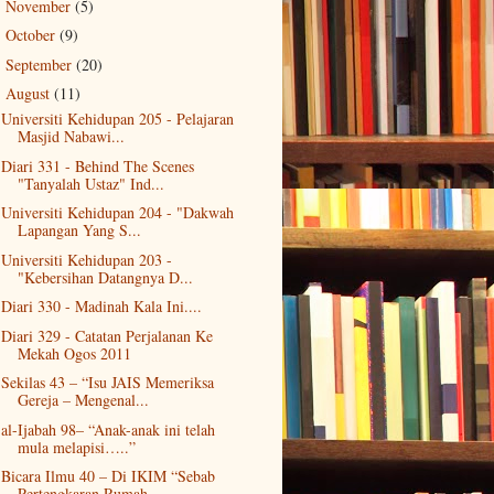
November
(5)
►
October
(9)
►
September
(20)
►
August
(11)
▼
Universiti Kehidupan 205 - Pelajaran
Masjid Nabawi...
Diari 331 - Behind The Scenes
"Tanyalah Ustaz" Ind...
Universiti Kehidupan 204 - "Dakwah
Lapangan Yang S...
Universiti Kehidupan 203 -
"Kebersihan Datangnya D...
Diari 330 - Madinah Kala Ini....
Diari 329 - Catatan Perjalanan Ke
Mekah Ogos 2011
Sekilas 43 – “Isu JAIS Memeriksa
Gereja – Mengenal...
al-Ijabah 98– “Anak-anak ini telah
mula melapisi…..”
Bicara Ilmu 40 – Di IKIM “Sebab
Pertengkaran Rumah...