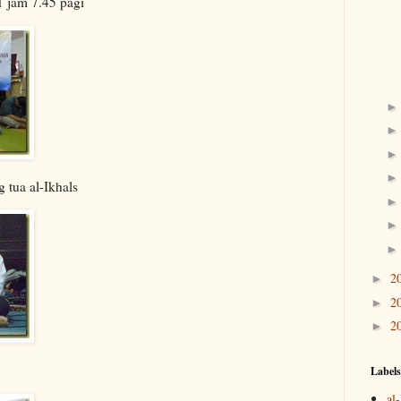
 jam 7.45 pagi
 tua al-Ikhals
2
►
2
►
2
►
Labels
al