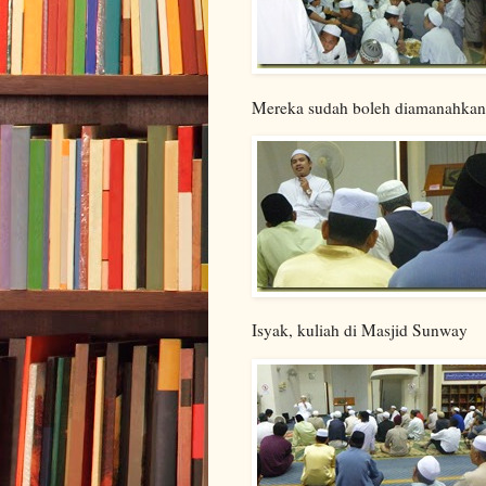
Mereka sudah boleh diamanahkan 
Isyak, kuliah di Masjid Sunway