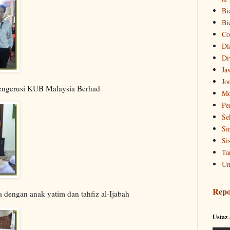
Bi
Bi
Co
Di
Di
Ja
Jo
engerusi KUB Malaysia Berhad
Mo
Pe
Se
Si
Si
Ta
Un
Repo
 dengan anak yatim dan tahfiz al-Ijabah
Ustaz