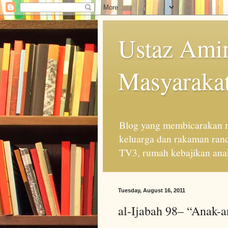
Ustaz Amin
Masyarakat
Blog yang membicarakan m
keluarga dan rakaman ran
TV3, rumah kebajikan anak
Tuesday, August 16, 2011
al-Ijabah 98– “Anak-a