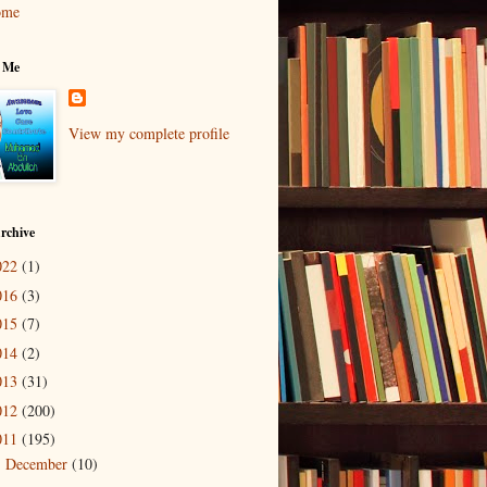
ome
 Me
View my complete profile
rchive
022
(1)
016
(3)
015
(7)
014
(2)
013
(31)
012
(200)
011
(195)
December
(10)
►