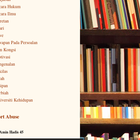
cara Hukum
cara Ilmu
retan
ari
ve
wapan Pada Persoalan
m Kongsi
tivasi
ngenalan
kilas
rah
sipan
rbiah
iversiti Kehidupan
rt Abuse
 Amin Hadis 45