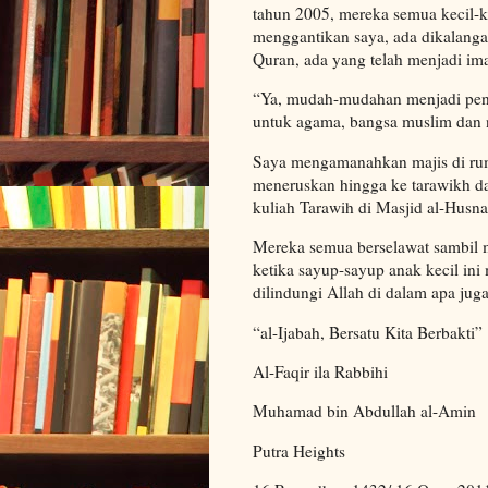
tahun 2005, mereka semua kecil-k
menggantikan saya, ada dikalanga
Quran, ada yang telah menjadi im
“Ya, mudah-mudahan menjadi peng
untuk agama, bangsa muslim dan n
Saya mengamanahkan majis di rum
meneruskan hingga ke tarawikh d
kuliah Tarawih di Masjid al-Husn
Mereka semua berselawat sambil 
ketika sayup-sayup anak kecil i
dilindungi Allah di dalam apa ju
“al-Ijabah, Bersatu Kita Berbakti”
Al-Faqir ila Rabbihi
Muhamad bin Abdullah al-Amin
Putra Heights