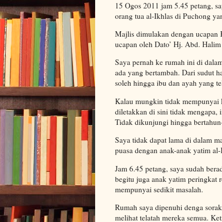
15 Ogos 2011 jam 5.45 petang, sa
orang tua al-Ikhlas di Puchong y
Majlis dimulakan dengan ucapan 
ucapan oleh Dato’ Hj. Abd. Hali
Saya pernah ke rumah ini di dala
ada yang bertambah. Dari sudut ha
soleh hingga ibu dan ayah yang tel
Kalau mungkin tidak mempunyai 
diletakkan di sini tidak mengapa,
Tidak dikunjungi hingga bertahun
Saya tidak dapat lama di dalam ma
puasa dengan anak-anak yatim al
Jam 6.45 petang, saya sudah ber
begitu juga anak yatim peringkat
mempunyai sedikit masalah.
Rumah saya dipenuhi denga sorak 
melihat telatah mereka semua. Ke