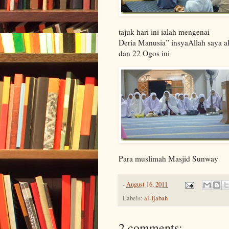
tajuk hari ini ialah mengenai
Deria Manusia” insyaAllah saya a
dan 22 Ogos ini
Para muslimah Masjid Sunway
-
August 16, 2011
Labels:
al-Ijabah
2 comments: