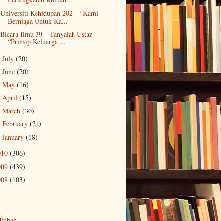
Universiti Kehidupan 202 – “Kami
Berniaga Untuk Ka...
Bicara Ilmu 39 – Tanyalah Ustaz
“Prinsip Keluarga ...
July
(20)
►
June
(20)
►
May
(16)
►
April
(15)
►
March
(30)
►
February
(21)
►
January
(18)
►
010
(306)
009
(439)
008
(103)
-Ijabah