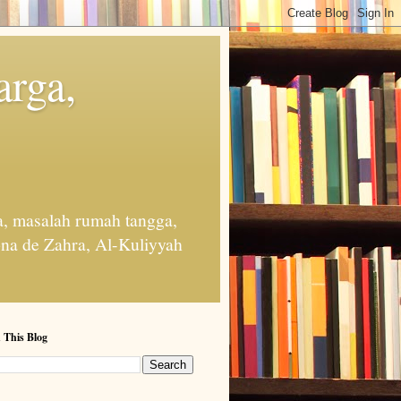
arga,
, masalah rumah tangga,
na de Zahra, Al-Kuliyyah
 This Blog