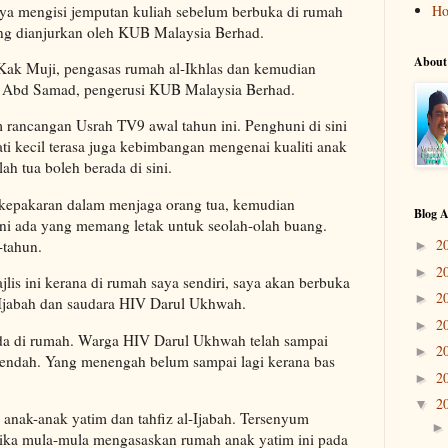
ya mengisi jemputan kuliah sebelum berbuka di rumah
H
ang dianjurkan oleh KUB Malaysia Berhad.
About
Kak Muji, pengasas rumah al-Ikhlas dan kemudian
m Abd Samad, pengerusi KUB Malaysia Berhad.
m rancangan Usrah TV9 awal tahun ini. Penghuni di sini
ti kecil terasa juga kebimbangan mengenai kualiti anak
ah tua boleh berada di sini.
kepakaran dalam menjaga orang tua, kemudian
Blog A
 ini ada yang memang letak untuk seolah-olah buang.
2
-tahun.
►
2
►
jlis ini kerana di rumah saya sendiri, saya akan berbuka
2
►
-Ijabah dan saudara HIV Darul Ukhwah.
2
►
ada di rumah. Warga HIV Darul Ukhwah telah sampai
2
►
 rendah. Yang menengah belum sampai lagi kerana bas
2
►
2
▼
anak-anak yatim dan tahfiz al-Ijabah. Tersenyum
tika mula-mula mengasaskan rumah anak yatim ini pada