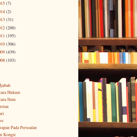
015
(7)
014
(2)
013
(31)
012
(200)
011
(195)
010
(306)
009
(439)
008
(103)
-Ijabah
cara Hukum
cara Ilmu
retan
ari
ve
wapan Pada Persoalan
m Kongsi