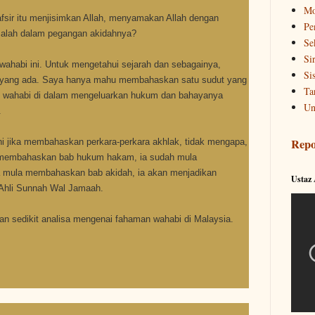
Mo
afsir itu menjisimkan Allah, menyamakan Allah dengan
Pe
rsalah dalam pegangan akidahnya?
Se
Si
 wahabi ini. Untuk mengetahui sejarah dan sebagainya,
Si
g yang ada. Saya hanya mahu membahaskan satu sudut yang
Ta
ra) wahabi di dalam mengeluarkan hukum dan bahayanya
Un
.
Repo
ni jika membahaskan perkara-perkara akhlak, tidak mengapa,
ba membahaskan bab hukum hakam, ia sudah mula
a ia mula membahaskan bab akidah, ia akan menjadikan
Ustaz
n Ahli Sunnah Wal Jamaah.
n sedikit analisa mengenai fahaman wahabi di Malaysia.