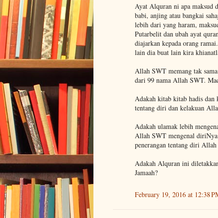
Ayat Alquran ni apa maksud d
babi, anjing atau bangkai sa
lebih dari yang haram, maksu
Putarbelit dan ubah ayat qur
diajarkan kepada orang ramai
lain dia buat lain kira khianatl
Allah SWT memang tak sama d
dari 99 nama Allah SWT. Ma
Adakah kitab kitab hadis dan
tentang diri dan kelakuan All
Adakah ulamak lebih mengenal
Allah SWT mengenal diriNya s
penerangan tentang diri Alla
Adakah Alquran ini diletakka
Jamaah?
February 19, 2016 at 12:38 P