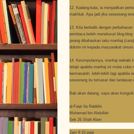
12. Kadang-kala, ia menjadikan pent
makhluk. Apa jadi jika seseorang te
13. Kita berbalik dengan perbahasan
pembaca boleh menelusuri blog-blo
jarang dibahaskan iaitu manhaj (ca
doktrin ini kepada masyarakat umum
14. Kesimpulannya, manhaj wahabi i
tetapi apabila manhaj ini mulai cu
bermasalah, lebih-lebih lagi apabil
seseorang itu tersasar dari landasa
Bab akan datang, saya akan kongsika
al-Faqir Ila Rabbihi
Muhamad bin Abdullah
Sek 26 Shah Alam
Jam 9.15 pagi