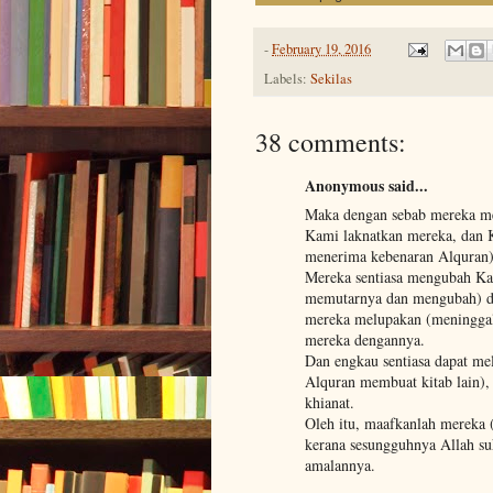
-
February 19, 2016
Labels:
Sekilas
38 comments:
Anonymous said...
Maka dengan sebab mereka men
Kami laknatkan mereka, dan 
menerima kebenaran Alquran)
Mereka sentiasa mengubah Ka
memutarnya dan mengubah) da
mereka melupakan (meninggalk
mereka dengannya.
Dan engkau sentiasa dapat me
Alquran membuat kitab lain), 
khianat.
Oleh itu, maafkanlah mereka (
kerana sesungguhnya Allah su
amalannya.