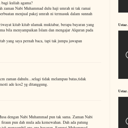
a bagi kuliah agama?
h zaman Nabi Muhammad dulu haji umrah ni tak ramai
 perbuatan menjual pakej umrah ni termasuk dalam sunnah
riwayat kitab kitab ulamak muktabar, berapa bayaran yang
Ustaz
erima bila menyampaikan Islam dan mengajar Alquran pada
ab yang saya pernah baca, tapi tak jumpa jawapan
m zaman dahulu...selagi tidak melampau batas,tidak
mesti ade kos2 yg ditanggung.
Ustaz
Musa dengan Nabi Muhammad pun tak sama. Zaman Nabi
n firaun pun dah mula ada kemewahan. Dah ada patung
p tak mengambil apa-apa bayaran. Sampai Muhammad