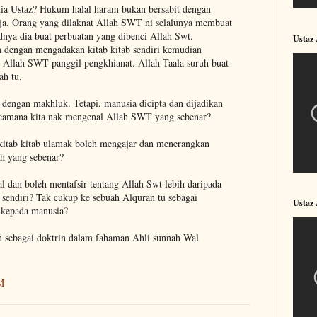
ia Ustaz? Hukum halal haram bukan bersabit dengan
haja. Orang yang dilaknat Allah SWT ni selalunya membuat
dnya dia buat perbuatan yang dibenci Allah Swt.
Ustaz
an dengan mengadakan kitab kitab sendiri kemudian
. Allah SWT panggil pengkhianat. Allah Taala suruh buat
ah tu.
engan makhluk. Tetapi, manusia dicipta dan dijadikan
camana kita nak mengenal Allah SWT yang sebenar?
 kitab kitab ulamak boleh mengajar dan menerangkan
ah yang sebenar?
 dan boleh mentafsir tentang Allah Swt lebih daripada
endiri? Tak cukup ke sebuah Alquran tu sebagai
Ustaz
h kepada manusia?
n sebagai doktrin dalam fahaman Ahli sunnah Wal
M