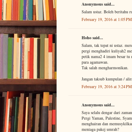
Anonymous said...
Salam ustaz. Boleh beritahu r
February 19, 2016 at 1:05 PM
Hoho said...
Salam, tak tepat ni ustaz. me
pergi menghadiri kuliyah2 mer
petik nama2 4 imam besar tu 
para agamawan.
Tak salah mengharmonikan.
Jangan taksub kumpulan / alir
February 19, 2016 at 3:24 PM
Anonymous said...
Saya selalu dengar dari zama
Pergi Yaman, Palestine, Sya
menghairan dan memusykilkan
meniaga pakej umrah?