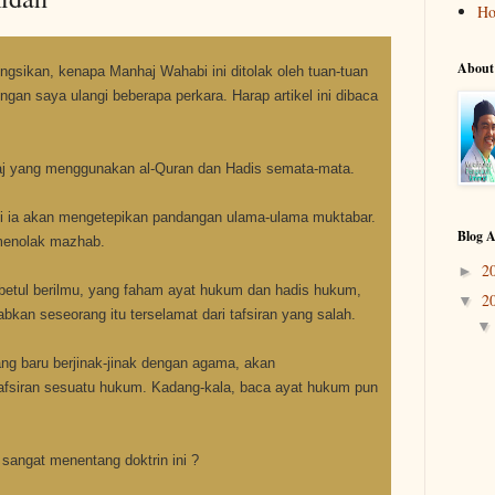
H
About
kongsikan, kenapa Manhaj Wahabi ini ditolak oleh tuan-tuan
ngan saya ulangi beberapa perkara. Harap artikel ini dibaca
aj yang menggunakan al-Quran dan Hadis semata-mata.
api ia akan mengetepikan pandangan ulama-ulama muktabar.
Blog A
 menolak mazhab.
2
►
betul berilmu, yang faham ayat hukum dan hadis hukum,
2
▼
an seseorang itu terselamat dari tafsiran yang salah.
ang baru berjinak-jinak dengan agama, akan
afsiran sesuatu hukum. Kadang-kala, baca ayat hukum pun
 sangat menentang doktrin ini ?