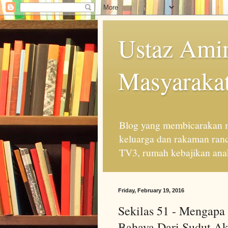
Ustaz Amin
Masyarakat
Blog yang membicarakan m
keluarga dan rakaman ran
TV3, rumah kebajikan anak
Friday, February 19, 2016
Sekilas 51 - Mengapa
Bahaya Dari Sudut Ak