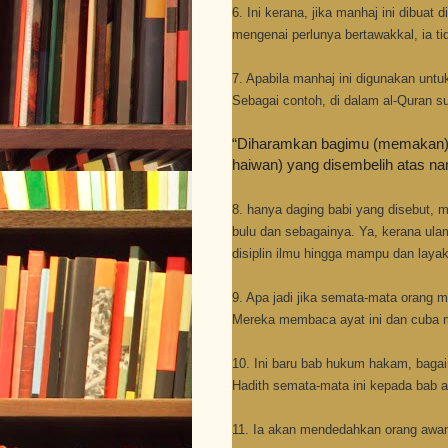
6. Ini kerana, jika manhaj ini dibua
mengenai perlunya bertawakkal, ia t
7. Apabila manhaj ini digunakan un
Sebagai contoh, di dalam al-Quran s
“Diharamkan bagimu (memakan) b
haiwan) yang disembelih atas nam
8. hanya daging babi yang disebut, m
bulu dan sebagainya. Ya, kerana ula
disiplin ilmu hingga mampu dan lay
9. Apa jadi jika semata-mata orang
Mereka membaca ayat ini dan cuba 
10. Ini baru bab hukum hakam, bag
Hadith semata-mata ini kepada bab a
11. Ia akan mendedahkan orang awam