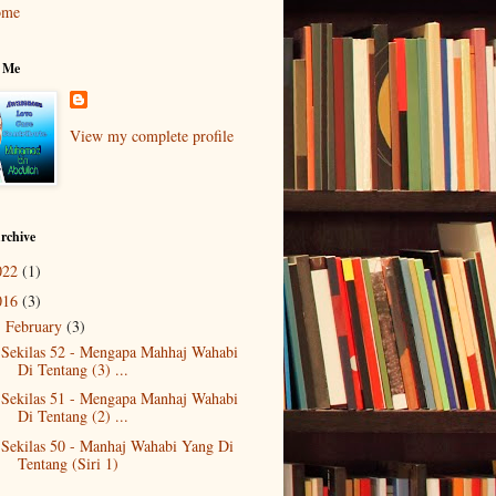
ome
 Me
View my complete profile
rchive
022
(1)
016
(3)
February
(3)
▼
Sekilas 52 - Mengapa Mahhaj Wahabi
Di Tentang (3) ...
Sekilas 51 - Mengapa Manhaj Wahabi
Di Tentang (2) ...
Sekilas 50 - Manhaj Wahabi Yang Di
Tentang (Siri 1)