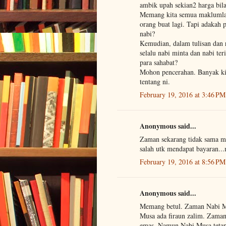
ambik upah sekian2 harga bil
Memang kita semua maklumla
orang buat lagi. Tapi adakah
nabi?
Kemudian, dalam tulisan dan 
selalu nabi minta dan nabi t
para sahabat?
Mohon pencerahan. Banyak kit
tentang ni.
February 19, 2016 at 3:46 PM
Anonymous said...
Zaman sekarang tidak sama mc
salah utk mendapat bayaran...
February 19, 2016 at 8:56 PM
Anonymous said...
Memang betul. Zaman Nabi 
Musa ada firaun zalim. Zama
emas. Namun Nabi Musa teta