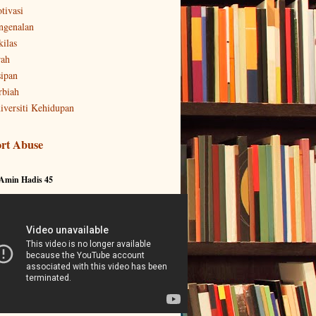
tivasi
ngenalan
kilas
rah
sipan
rbiah
iversiti Kehidupan
rt Abuse
 Amin Hadis 45