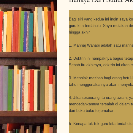
Bagi siri yang kedua ini ingin saya 
guru kita terdahulu. Saya mulakan de
hingga akhir.
1. Manhaj Wahabi adalah satu manh
2. Doktrin ini nampaknya bagus tet
Sebab itu akhirnya, doktrin ini akan
3. Menolak mazhab bagi orang betul-
tahu menggunakannya akan menyebabk
4. Jika seseorang itu orang awam, y
mendedahkannya tersalah di dalam t
dari buku-buku terjemahan.
5. Kenapa tok-tok guru kita terdahulu