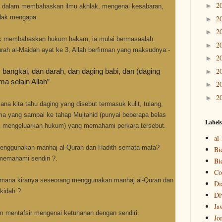
2
►
t di dalam membahaskan ilmu akhlak, mengenai kesabaran,
idak mengapa.
2
►
2
►
tuk membahaskan hukum hakam, ia mulai bermasaalah.
2
►
urah al-Maidah ayat ke 3, Allah berfirman yang maksudnya:-
2
►
2
angkai, dan darah, dan daging babi, dan (daging
►
a selain Allah”
2
►
2
►
ana kita tahu daging yang disebut termasuk kulit, tulang,
ma yang sampai ke tahap Mujtahid (punyai beberapa belas
Labels
ak mengeluarkan hukum) yang memahami perkara tersebut.
al
 menggunakan manhaj al-Quran dan Hadith semata-mata?
Bi
memahami sendiri ?.
Bi
Co
aimana kiranya seseorang menggunakan manhaj al-Quran dan
Di
kidah ?
Di
Ja
 mentafsir mengenai ketuhanan dengan sendiri.
Jo