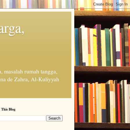
arga,
, masalah rumah tangga,
na de Zahra, Al-Kuliyyah
 This Blog