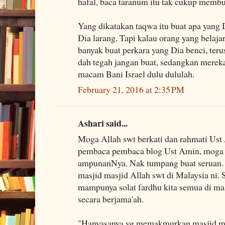
hafal, baca taranum itu tak cukup membu
Yang dikatakan taqwa itu buat apa yang D
Dia larang. Tapi kalau orang yang belaja
banyak buat perkara yang Dia benci, teru
dah tegah jangan buat, sedangkan merek
macam Bani Israel dulu dululah.
February 21, 2016 at 2:35 PM
Ashari said...
Moga Allah swt berkati dan rahmati Ust
pembaca pembaca blog Ust Amin, moga 
ampunanNya. Nak tumpang buat seruan.
masjid masjid Allah swt di Malaysia ni
mampunya solat fardhu kita semua di mas
secara berjama'ah.
"Hanyasanya yg memakmurkan masjid mas