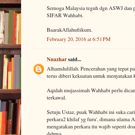
Semoga Malaysia teguh dgn ASWJ dan pe
SIFAR Wahhabi.
BaarakAllahufiikum.
February 20, 2016 at 6:51 PM
Nuazhar
said...
Alhamdulillah. Pencerahan yang tepat 
terus diberi kekuatan untuk menyatakan 
Aqidah mujassimah Wahhabi perlu dicant
terkawal.
Setuju Ustaz, puak Wahhabi ini suka cari
perkara2 khilaf yg furu', dimana ulama
mengatakan perkara itu wajib seperti doa q
dsbnya.