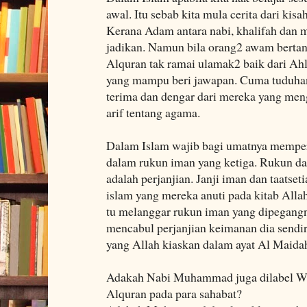
awal. Itu sebab kita mula cerita dari kis
Kerana Adam antara nabi, khalifah dan 
jadikan. Namun bila orang2 awam bertan
Alquran tak ramai ulamak2 baik dari A
yang mampu beri jawapan. Cuma tuduhan 
terima dan dengar dari mereka yang meng
arif tentang agama.
Dalam Islam wajib bagi umatnya memper
dalam rukun iman yang ketiga. Rukun dal
adalah perjanjian. Janji iman dan taatse
islam yang mereka anuti pada kitab Alla
tu melanggar rukun iman yang dipegangn
mencabul perjanjian keimanan dia sendir
yang Allah kiaskan dalam ayat Al Maidah
Adakah Nabi Muhammad juga dilabel 
Alquran pada para sahabat?