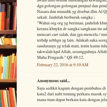
dgn golongan golongan penjual dan pend
Nasara dan munafik yg disebut dlm Al Q
sekali. Jauhilah berburuk sangka ;
"Wahai org org yg beriman, jauhilah kbn
kerana kbnykn dr sangka sangkaan itu ad
mencari cari salah, dan jgn mencela / 
terhdp sebhgn yg lain. Adakah suka seo
saudaranya yg telah mati, tentu kamu ti
takwalah kpd Allah, sesungguhnya Alla
Maha Pengasih." QS 49:12.
February 22, 2016 at 9:10 AM
Anonymous said...
Saya sedikit kagum dengan pembahas di 
kata2 dari nabi tentang perkara masuk s
mana tuan dapat berkata kata dengan jel