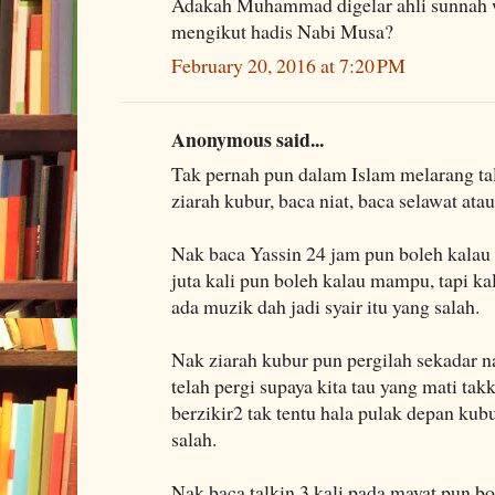
Adakah Muhammad digelar ahli sunnah w
mengikut hadis Nabi Musa?
February 20, 2016 at 7:20 PM
Anonymous said...
Tak pernah pun dalam Islam melarang tal
ziarah kubur, baca niat, baca selawat a
Nak baca Yassin 24 jam pun boleh kalau
juta kali pun boleh kalau mampu, tapi k
ada muzik dah jadi syair itu yang salah.
Nak ziarah kubur pun pergilah sekadar 
telah pergi supaya kita tau yang mati ta
berzikir2 tak tentu hala pulak depan kubu
salah.
Nak baca talkin 3 kali pada mayat pun bo