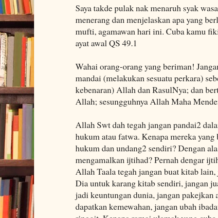
Saya takde pulak nak menaruh syak wasa
menerang dan menjelaskan apa yang berl
mufti, agamawan hari ini. Cuba kamu fi
ayat awal QS 49.1
Wahai orang-orang yang beriman! Jang
mandai (melakukan sesuatu perkara) se
kebenaran) Allah dan RasulNya; dan be
Allah; sesungguhnya Allah Maha Menden
Allah Swt dah tegah jangan pandai2 dal
hukum atau fatwa. Kenapa mereka yang b
hukum dan undang2 sendiri? Dengan alas
mengamalkan ijtihad? Pernah dengar ijti
Allah Taala tegah jangan buat kitab lain
Dia untuk karang kitab sendiri, jangan 
jadi keuntungan dunia, jangan pakejkan 
dapatkan kemewahan, jangan ubah ibadat
ringgit, Kenapa ramai ulamak yang cub