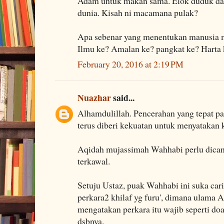
Adam untuk makan sama. Elok duduk dal
dunia. Kisah ni macamana pulak?
Apa sebenar yang menentukan manusia m
Ilmu ke? Amalan ke? pangkat ke? Harta 
February 20, 2016 at 2:19 PM
Nuazhar
said...
Alhamdulillah. Pencerahan yang tepat 
terus diberi kekuatan untuk menyatakan 
Aqidah mujassimah Wahhabi perlu dicant
terkawal.
Setuju Ustaz, puak Wahhabi ini suka cari
perkara2 khilaf yg furu', dimana ulama
mengatakan perkara itu wajib seperti doa q
dsbnya.