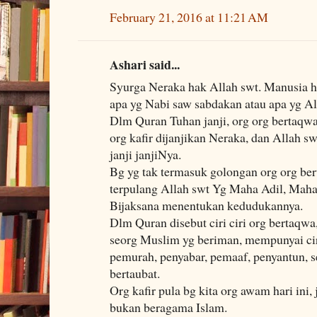
February 21, 2016 at 11:21 AM
Ashari said...
Syurga Neraka hak Allah swt. Manusia h
apa yg Nabi saw sabdakan atau apa yg A
Dlm Quran Tuhan janji, org org bertaqwa
org kafir dijanjikan Neraka, dan Allah sw
janji janjiNya.
Bg yg tak termasuk golongan org org bert
terpulang Allah swt Yg Maha Adil, Mah
Bijaksana menentukan kedudukannya.
Dlm Quran disebut ciri ciri org bertaqwa
seorg Muslim yg beriman, mempunyai ciri
pemurah, penyabar, pemaaf, penyantun, se
bertaubat.
Org kafir pula bg kita org awam hari ini,
bukan beragama Islam.