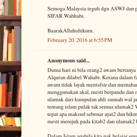
Semoga Malaysia teguh dgn ASWJ dan pe
SIFAR Wahhabi.
BaarakAllahufiikum.
February 20, 2016 at 6:55 PM
Anonymous said...
Dunia hari ni bila orang2 awam bertanya
Alquran dilabel Wahabi. Kerana dalam f
awam tidak layak mentafsir dan memaha
menggunakan akal, mesti berpandu dan 
ulamak dari kumpulan ahli sunnah wal ja
tentang islam pulak tak semua ulamak2
tepat apa maksud sebenar ayat2 dan hik
mesti merujuk pada kitab2 dan ulamak2
Dalam Islam apabila kita nak belajar ses