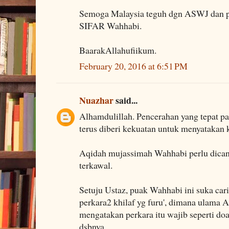
Semoga Malaysia teguh dgn ASWJ dan pe
SIFAR Wahhabi.
BaarakAllahufiikum.
February 20, 2016 at 6:51 PM
Nuazhar
said...
Alhamdulillah. Pencerahan yang tepat 
terus diberi kekuatan untuk menyatakan 
Aqidah mujassimah Wahhabi perlu dicant
terkawal.
Setuju Ustaz, puak Wahhabi ini suka cari
perkara2 khilaf yg furu', dimana ulama
mengatakan perkara itu wajib seperti doa q
dsbnya.