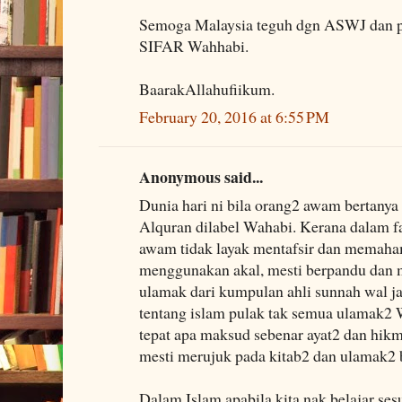
Semoga Malaysia teguh dgn ASWJ dan pe
SIFAR Wahhabi.
BaarakAllahufiikum.
February 20, 2016 at 6:55 PM
Anonymous said...
Dunia hari ni bila orang2 awam bertanya
Alquran dilabel Wahabi. Kerana dalam f
awam tidak layak mentafsir dan memaha
menggunakan akal, mesti berpandu dan 
ulamak dari kumpulan ahli sunnah wal ja
tentang islam pulak tak semua ulamak2
tepat apa maksud sebenar ayat2 dan hik
mesti merujuk pada kitab2 dan ulamak2
Dalam Islam apabila kita nak belajar ses