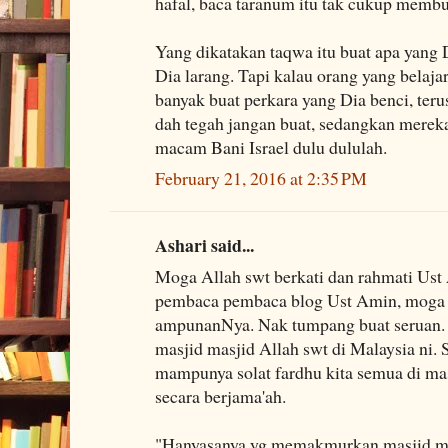
hafal, baca taranum itu tak cukup membu
Yang dikatakan taqwa itu buat apa yang D
Dia larang. Tapi kalau orang yang belaja
banyak buat perkara yang Dia benci, teru
dah tegah jangan buat, sedangkan merek
macam Bani Israel dulu dululah.
February 21, 2016 at 2:35 PM
Ashari said...
Moga Allah swt berkati dan rahmati Ust
pembaca pembaca blog Ust Amin, moga 
ampunanNya. Nak tumpang buat seruan.
masjid masjid Allah swt di Malaysia ni
mampunya solat fardhu kita semua di mas
secara berjama'ah.
"Hanyasanya yg memakmurkan masjid mas