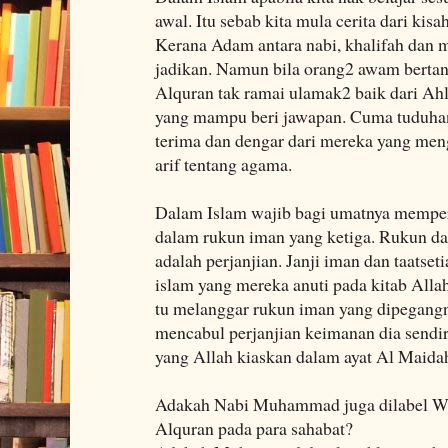
awal. Itu sebab kita mula cerita dari kis
Kerana Adam antara nabi, khalifah dan 
jadikan. Namun bila orang2 awam bertan
Alquran tak ramai ulamak2 baik dari A
yang mampu beri jawapan. Cuma tuduhan 
terima dan dengar dari mereka yang meng
arif tentang agama.
Dalam Islam wajib bagi umatnya memper
dalam rukun iman yang ketiga. Rukun dal
adalah perjanjian. Janji iman dan taatse
islam yang mereka anuti pada kitab Alla
tu melanggar rukun iman yang dipegangn
mencabul perjanjian keimanan dia sendir
yang Allah kiaskan dalam ayat Al Maidah
Adakah Nabi Muhammad juga dilabel 
Alquran pada para sahabat?