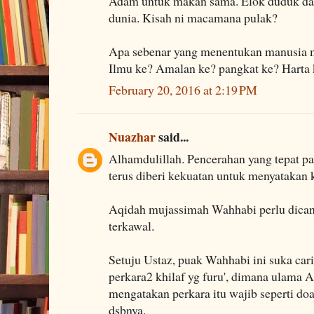
Adam untuk makan sama. Elok duduk dal
dunia. Kisah ni macamana pulak?
Apa sebenar yang menentukan manusia m
Ilmu ke? Amalan ke? pangkat ke? Harta 
February 20, 2016 at 2:19 PM
Nuazhar
said...
Alhamdulillah. Pencerahan yang tepat 
terus diberi kekuatan untuk menyatakan 
Aqidah mujassimah Wahhabi perlu dicant
terkawal.
Setuju Ustaz, puak Wahhabi ini suka cari
perkara2 khilaf yg furu', dimana ulama
mengatakan perkara itu wajib seperti doa q
dsbnya.