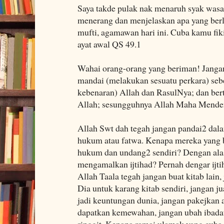
Saya takde pulak nak menaruh syak wasa
menerang dan menjelaskan apa yang berl
mufti, agamawan hari ini. Cuba kamu fi
ayat awal QS 49.1
Wahai orang-orang yang beriman! Jang
mandai (melakukan sesuatu perkara) se
kebenaran) Allah dan RasulNya; dan be
Allah; sesungguhnya Allah Maha Menden
Allah Swt dah tegah jangan pandai2 dal
hukum atau fatwa. Kenapa mereka yang b
hukum dan undang2 sendiri? Dengan alas
mengamalkan ijtihad? Pernah dengar ijti
Allah Taala tegah jangan buat kitab lain
Dia untuk karang kitab sendiri, jangan 
jadi keuntungan dunia, jangan pakejkan 
dapatkan kemewahan, jangan ubah ibadat
ringgit, Kenapa ramai ulamak yang cub