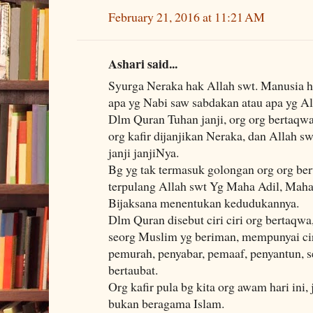
February 21, 2016 at 11:21 AM
Ashari said...
Syurga Neraka hak Allah swt. Manusia h
apa yg Nabi saw sabdakan atau apa yg A
Dlm Quran Tuhan janji, org org bertaqwa
org kafir dijanjikan Neraka, dan Allah sw
janji janjiNya.
Bg yg tak termasuk golongan org org bert
terpulang Allah swt Yg Maha Adil, Mah
Bijaksana menentukan kedudukannya.
Dlm Quran disebut ciri ciri org bertaqwa
seorg Muslim yg beriman, mempunyai ciri
pemurah, penyabar, pemaaf, penyantun, se
bertaubat.
Org kafir pula bg kita org awam hari ini,
bukan beragama Islam.