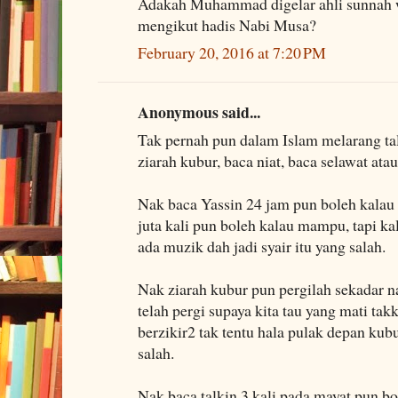
Adakah Muhammad digelar ahli sunnah w
mengikut hadis Nabi Musa?
February 20, 2016 at 7:20 PM
Anonymous said...
Tak pernah pun dalam Islam melarang tal
ziarah kubur, baca niat, baca selawat a
Nak baca Yassin 24 jam pun boleh kalau
juta kali pun boleh kalau mampu, tapi k
ada muzik dah jadi syair itu yang salah.
Nak ziarah kubur pun pergilah sekadar 
telah pergi supaya kita tau yang mati ta
berzikir2 tak tentu hala pulak depan kubu
salah.
Nak baca talkin 3 kali pada mayat pun bo