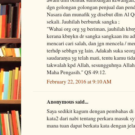
dgn golongan golongan penjual dan pend
Nasara dan munafik yg disebut dlm Al Q
sekali. Jauhilah berburuk sangka ;
"Wahai org org yg beriman, jauhilah kbn
kerana kbnykn dr sangka sangkaan itu ad
mencari cari salah, dan jgn mencela / 
terhdp sebhgn yg lain. Adakah suka seo
saudaranya yg telah mati, tentu kamu ti
takwalah kpd Allah, sesungguhnya Alla
Maha Pengasih." QS 49:12.
February 22, 2016 at 9:10 AM
Anonymous said...
Saya sedikit kagum dengan pembahas di 
kata2 dari nabi tentang perkara masuk s
mana tuan dapat berkata kata dengan jel