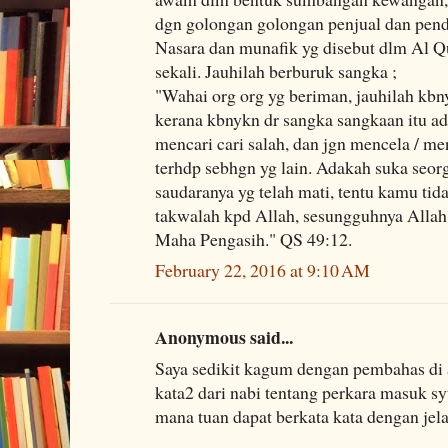
dgn golongan golongan penjual dan pend
Nasara dan munafik yg disebut dlm Al Q
sekali. Jauhilah berburuk sangka ;
"Wahai org org yg beriman, jauhilah kbn
kerana kbnykn dr sangka sangkaan itu ad
mencari cari salah, dan jgn mencela / 
terhdp sebhgn yg lain. Adakah suka seo
saudaranya yg telah mati, tentu kamu ti
takwalah kpd Allah, sesungguhnya Alla
Maha Pengasih." QS 49:12.
February 22, 2016 at 9:10 AM
Anonymous said...
Saya sedikit kagum dengan pembahas di 
kata2 dari nabi tentang perkara masuk s
mana tuan dapat berkata kata dengan jel