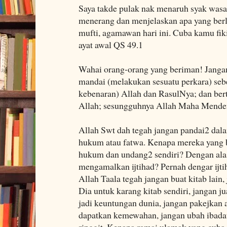
Saya takde pulak nak menaruh syak wasa
menerang dan menjelaskan apa yang berl
mufti, agamawan hari ini. Cuba kamu fi
ayat awal QS 49.1
Wahai orang-orang yang beriman! Jang
mandai (melakukan sesuatu perkara) se
kebenaran) Allah dan RasulNya; dan be
Allah; sesungguhnya Allah Maha Menden
Allah Swt dah tegah jangan pandai2 dal
hukum atau fatwa. Kenapa mereka yang b
hukum dan undang2 sendiri? Dengan alas
mengamalkan ijtihad? Pernah dengar ijti
Allah Taala tegah jangan buat kitab lain
Dia untuk karang kitab sendiri, jangan 
jadi keuntungan dunia, jangan pakejkan 
dapatkan kemewahan, jangan ubah ibadat
ringgit, Kenapa ramai ulamak yang cub