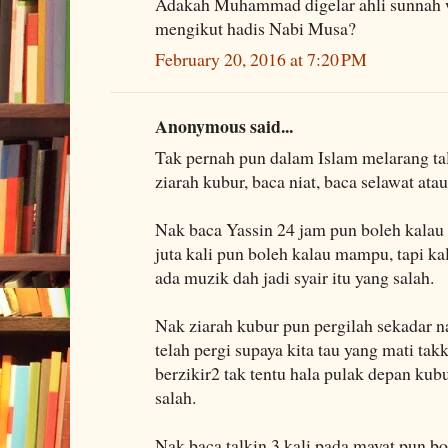
Adakah Muhammad digelar ahli sunnah w
mengikut hadis Nabi Musa?
February 20, 2016 at 7:20 PM
Anonymous said...
Tak pernah pun dalam Islam melarang tal
ziarah kubur, baca niat, baca selawat a
Nak baca Yassin 24 jam pun boleh kalau
juta kali pun boleh kalau mampu, tapi k
ada muzik dah jadi syair itu yang salah.
Nak ziarah kubur pun pergilah sekadar 
telah pergi supaya kita tau yang mati ta
berzikir2 tak tentu hala pulak depan kubu
salah.
Nak baca talkin 3 kali pada mayat pun bo