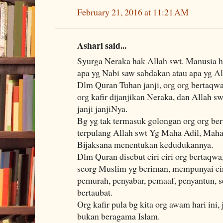
February 21, 2016 at 11:21 AM
Ashari said...
Syurga Neraka hak Allah swt. Manusia h
apa yg Nabi saw sabdakan atau apa yg A
Dlm Quran Tuhan janji, org org bertaqwa
org kafir dijanjikan Neraka, dan Allah sw
janji janjiNya.
Bg yg tak termasuk golongan org org bert
terpulang Allah swt Yg Maha Adil, Mah
Bijaksana menentukan kedudukannya.
Dlm Quran disebut ciri ciri org bertaqwa
seorg Muslim yg beriman, mempunyai ciri
pemurah, penyabar, pemaaf, penyantun, se
bertaubat.
Org kafir pula bg kita org awam hari ini,
bukan beragama Islam.