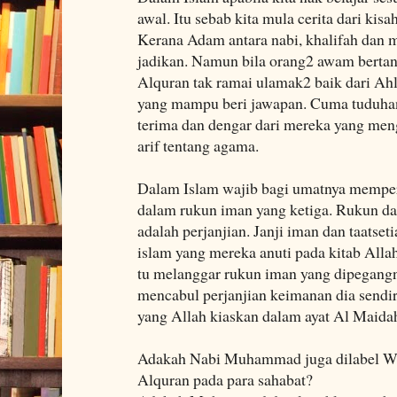
awal. Itu sebab kita mula cerita dari kis
Kerana Adam antara nabi, khalifah dan 
jadikan. Namun bila orang2 awam bertan
Alquran tak ramai ulamak2 baik dari A
yang mampu beri jawapan. Cuma tuduhan 
terima dan dengar dari mereka yang meng
arif tentang agama.
Dalam Islam wajib bagi umatnya memper
dalam rukun iman yang ketiga. Rukun dal
adalah perjanjian. Janji iman dan taatse
islam yang mereka anuti pada kitab Alla
tu melanggar rukun iman yang dipegangn
mencabul perjanjian keimanan dia sendir
yang Allah kiaskan dalam ayat Al Maidah
Adakah Nabi Muhammad juga dilabel 
Alquran pada para sahabat?