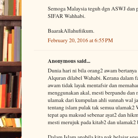
Semoga Malaysia teguh dgn ASWJ dan pe
SIFAR Wahhabi.
BaarakAllahufiikum.
February 20, 2016 at 6:55 PM
Anonymous said...
Dunia hari ni bila orang2 awam bertanya
Alquran dilabel Wahabi. Kerana dalam f
awam tidak layak mentafsir dan memaha
menggunakan akal, mesti berpandu dan 
ulamak dari kumpulan ahli sunnah wal ja
tentang islam pulak tak semua ulamak2
tepat apa maksud sebenar ayat2 dan hik
mesti merujuk pada kitab2 dan ulamak2
Dalam Islam apabila kita nak belajar ses