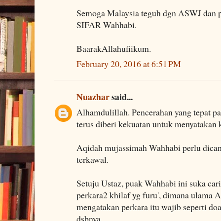
Semoga Malaysia teguh dgn ASWJ dan pe
SIFAR Wahhabi.
BaarakAllahufiikum.
February 20, 2016 at 6:51 PM
Nuazhar
said...
Alhamdulillah. Pencerahan yang tepat 
terus diberi kekuatan untuk menyatakan 
Aqidah mujassimah Wahhabi perlu dicant
terkawal.
Setuju Ustaz, puak Wahhabi ini suka cari
perkara2 khilaf yg furu', dimana ulama
mengatakan perkara itu wajib seperti doa q
dsbnya.