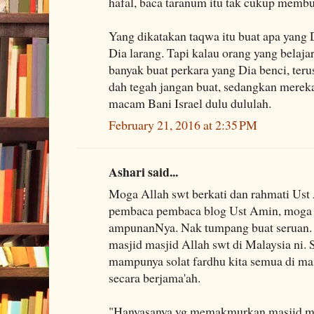
hafal, baca taranum itu tak cukup membu
Yang dikatakan taqwa itu buat apa yang D
Dia larang. Tapi kalau orang yang belaja
banyak buat perkara yang Dia benci, teru
dah tegah jangan buat, sedangkan merek
macam Bani Israel dulu dululah.
February 21, 2016 at 2:35 PM
Ashari said...
Moga Allah swt berkati dan rahmati Ust
pembaca pembaca blog Ust Amin, moga 
ampunanNya. Nak tumpang buat seruan.
masjid masjid Allah swt di Malaysia ni
mampunya solat fardhu kita semua di mas
secara berjama'ah.
"Hanyasanya yg memakmurkan masjid mas