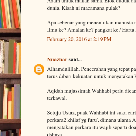
Adam untuk makan sama. Elok duduk dal
dunia. Kisah ni macamana pulak?
Apa sebenar yang menentukan manusia m
Ilmu ke? Amalan ke? pangkat ke? Harta 
February 20, 2016 at 2:19 PM
Nuazhar
said...
Alhamdulillah. Pencerahan yang tepat 
terus diberi kekuatan untuk menyatakan 
Aqidah mujassimah Wahhabi perlu dicant
terkawal.
Setuju Ustaz, puak Wahhabi ini suka cari
perkara2 khilaf yg furu', dimana ulama
mengatakan perkara itu wajib seperti doa q
dsbnya.