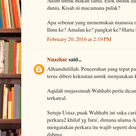
Adam untuk makan sama. Elok duduk dal
dunia. Kisah ni macamana pulak?
Apa sebenar yang menentukan manusia m
Ilmu ke? Amalan ke? pangkat ke? Harta 
February 20, 2016 at 2:19 PM
Nuazhar
said...
Alhamdulillah. Pencerahan yang tepat 
terus diberi kekuatan untuk menyatakan 
Aqidah mujassimah Wahhabi perlu dicant
terkawal.
Setuju Ustaz, puak Wahhabi ini suka cari
perkara2 khilaf yg furu', dimana ulama
mengatakan perkara itu wajib seperti doa q
dsbnya.