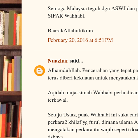
Semoga Malaysia teguh dgn ASWJ dan pe
SIFAR Wahhabi.
BaarakAllahufiikum.
February 20, 2016 at 6:51 PM
Nuazhar
said...
Alhamdulillah. Pencerahan yang tepat 
terus diberi kekuatan untuk menyatakan 
Aqidah mujassimah Wahhabi perlu dicant
terkawal.
Setuju Ustaz, puak Wahhabi ini suka cari
perkara2 khilaf yg furu', dimana ulama
mengatakan perkara itu wajib seperti doa q
dsbnya.