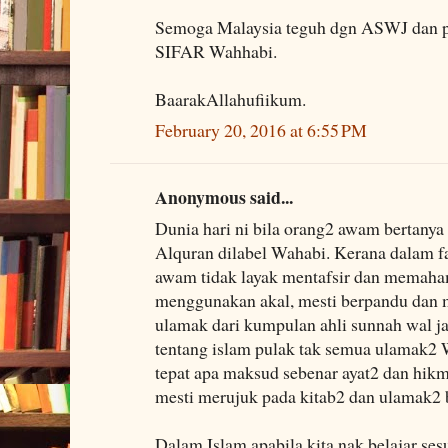
Semoga Malaysia teguh dgn ASWJ dan pe
SIFAR Wahhabi.
BaarakAllahufiikum.
February 20, 2016 at 6:55 PM
Anonymous said...
Dunia hari ni bila orang2 awam bertanya
Alquran dilabel Wahabi. Kerana dalam f
awam tidak layak mentafsir dan memaha
menggunakan akal, mesti berpandu dan 
ulamak dari kumpulan ahli sunnah wal ja
tentang islam pulak tak semua ulamak2
tepat apa maksud sebenar ayat2 dan hik
mesti merujuk pada kitab2 dan ulamak2
Dalam Islam apabila kita nak belajar ses