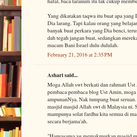
hafal, baca taranum itu tak cukup membu
Yang dikatakan taqwa itu buat apa yang D
Dia larang. Tapi kalau orang yang belaja
banyak buat perkara yang Dia benci, teru
dah tegah jangan buat, sedangkan merek
macam Bani Israel dulu dululah.
February 21, 2016 at 2:35 PM
Ashari said...
Moga Allah swt berkati dan rahmati Ust
pembaca pembaca blog Ust Amin, moga 
ampunanNya. Nak tumpang buat seruan.
masjid masjid Allah swt di Malaysia ni
mampunya solat fardhu kita semua di mas
secara berjama'ah.
"Hanyasanya yg memakmurkan masjid mas