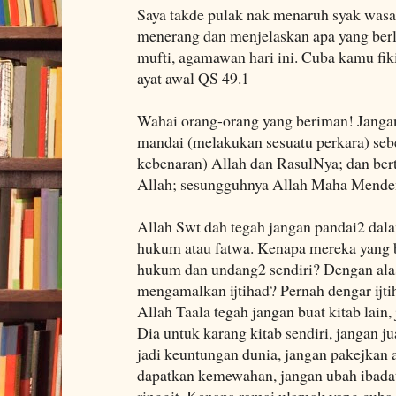
Saya takde pulak nak menaruh syak wasa
menerang dan menjelaskan apa yang berl
mufti, agamawan hari ini. Cuba kamu fi
ayat awal QS 49.1
Wahai orang-orang yang beriman! Jang
mandai (melakukan sesuatu perkara) se
kebenaran) Allah dan RasulNya; dan be
Allah; sesungguhnya Allah Maha Menden
Allah Swt dah tegah jangan pandai2 dal
hukum atau fatwa. Kenapa mereka yang b
hukum dan undang2 sendiri? Dengan alas
mengamalkan ijtihad? Pernah dengar ijti
Allah Taala tegah jangan buat kitab lain
Dia untuk karang kitab sendiri, jangan 
jadi keuntungan dunia, jangan pakejkan 
dapatkan kemewahan, jangan ubah ibadat
ringgit, Kenapa ramai ulamak yang cub