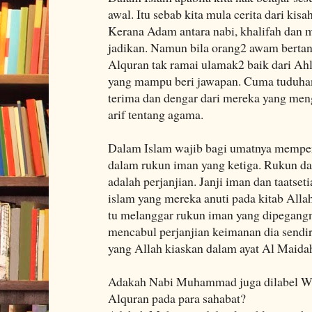
awal. Itu sebab kita mula cerita dari kis
Kerana Adam antara nabi, khalifah dan 
jadikan. Namun bila orang2 awam bertan
Alquran tak ramai ulamak2 baik dari A
yang mampu beri jawapan. Cuma tuduhan 
terima dan dengar dari mereka yang meng
arif tentang agama.
Dalam Islam wajib bagi umatnya memper
dalam rukun iman yang ketiga. Rukun dal
adalah perjanjian. Janji iman dan taatse
islam yang mereka anuti pada kitab Alla
tu melanggar rukun iman yang dipegangn
mencabul perjanjian keimanan dia sendir
yang Allah kiaskan dalam ayat Al Maidah
Adakah Nabi Muhammad juga dilabel 
Alquran pada para sahabat?