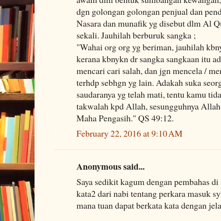
dgn golongan golongan penjual dan pend
Nasara dan munafik yg disebut dlm Al Q
sekali. Jauhilah berburuk sangka ;
"Wahai org org yg beriman, jauhilah kbn
kerana kbnykn dr sangka sangkaan itu ad
mencari cari salah, dan jgn mencela / 
terhdp sebhgn yg lain. Adakah suka seo
saudaranya yg telah mati, tentu kamu ti
takwalah kpd Allah, sesungguhnya Alla
Maha Pengasih." QS 49:12.
February 22, 2016 at 9:10 AM
Anonymous said...
Saya sedikit kagum dengan pembahas di 
kata2 dari nabi tentang perkara masuk s
mana tuan dapat berkata kata dengan jel