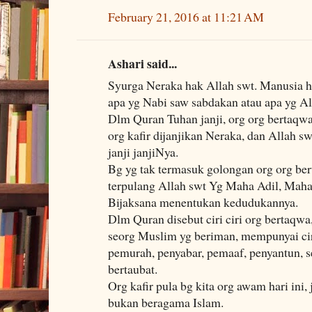
February 21, 2016 at 11:21 AM
Ashari said...
Syurga Neraka hak Allah swt. Manusia h
apa yg Nabi saw sabdakan atau apa yg A
Dlm Quran Tuhan janji, org org bertaqwa
org kafir dijanjikan Neraka, dan Allah sw
janji janjiNya.
Bg yg tak termasuk golongan org org bert
terpulang Allah swt Yg Maha Adil, Mah
Bijaksana menentukan kedudukannya.
Dlm Quran disebut ciri ciri org bertaqwa
seorg Muslim yg beriman, mempunyai ciri
pemurah, penyabar, pemaaf, penyantun, se
bertaubat.
Org kafir pula bg kita org awam hari ini,
bukan beragama Islam.