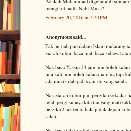
Adakah Muhammad digelar ahli sunnah w
mengikut hadis Nabi Musa?
February 20, 2016 at 7:20 PM
Anonymous said...
Tak pernah pun dalam Islam melarang tal
ziarah kubur, baca niat, baca selawat a
Nak baca Yassin 24 jam pun boleh kalau
juta kali pun boleh kalau mampu, tapi k
ada muzik dah jadi syair itu yang salah.
Nak ziarah kubur pun pergilah sekadar 
telah pergi supaya kita tau yang mati ta
berzikir2 tak tentu hala pulak depan kubu
salah.
Nak baca talkin 3 kali pada mayat pun bo