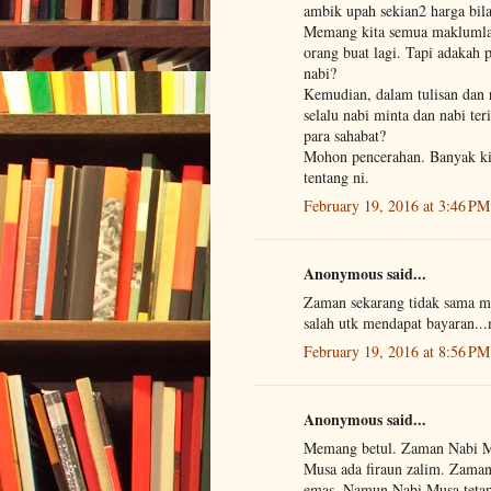
ambik upah sekian2 harga bil
Memang kita semua maklumla
orang buat lagi. Tapi adakah
nabi?
Kemudian, dalam tulisan dan 
selalu nabi minta dan nabi t
para sahabat?
Mohon pencerahan. Banyak kit
tentang ni.
February 19, 2016 at 3:46 PM
Anonymous said...
Zaman sekarang tidak sama mc
salah utk mendapat bayaran...
February 19, 2016 at 8:56 PM
Anonymous said...
Memang betul. Zaman Nabi 
Musa ada firaun zalim. Zama
emas. Namun Nabi Musa teta