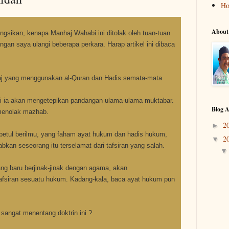
H
About
kongsikan, kenapa Manhaj Wahabi ini ditolak oleh tuan-tuan
ngan saya ulangi beberapa perkara. Harap artikel ini dibaca
aj yang menggunakan al-Quran dan Hadis semata-mata.
api ia akan mengetepikan pandangan ulama-ulama muktabar.
Blog A
 menolak mazhab.
2
►
betul berilmu, yang faham ayat hukum dan hadis hukum,
2
▼
an seseorang itu terselamat dari tafsiran yang salah.
ang baru berjinak-jinak dengan agama, akan
afsiran sesuatu hukum. Kadang-kala, baca ayat hukum pun
 sangat menentang doktrin ini ?