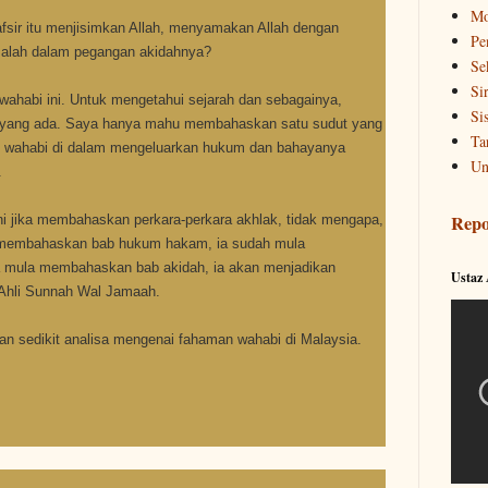
Mo
afsir itu menjisimkan Allah, menyamakan Allah dengan
Pe
rsalah dalam pegangan akidahnya?
Se
Si
 wahabi ini. Untuk mengetahui sejarah dan sebagainya,
Si
g yang ada. Saya hanya mahu membahaskan satu sudut yang
Ta
ra) wahabi di dalam mengeluarkan hukum dan bahayanya
Un
.
Repo
ni jika membahaskan perkara-perkara akhlak, tidak mengapa,
ba membahaskan bab hukum hakam, ia sudah mula
a ia mula membahaskan bab akidah, ia akan menjadikan
Ustaz
n Ahli Sunnah Wal Jamaah.
n sedikit analisa mengenai fahaman wahabi di Malaysia.