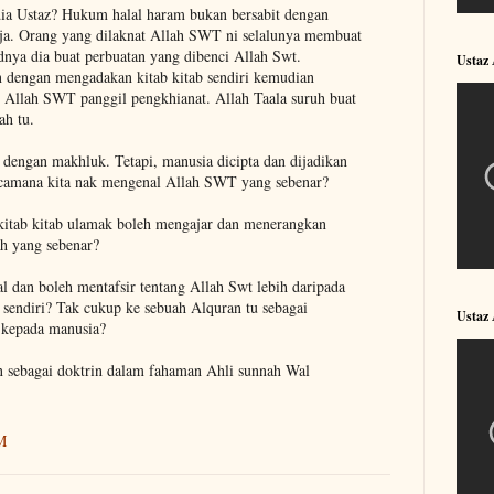
ia Ustaz? Hukum halal haram bukan bersabit dengan
haja. Orang yang dilaknat Allah SWT ni selalunya membuat
dnya dia buat perbuatan yang dibenci Allah Swt.
Ustaz
an dengan mengadakan kitab kitab sendiri kemudian
. Allah SWT panggil pengkhianat. Allah Taala suruh buat
ah tu.
engan makhluk. Tetapi, manusia dicipta dan dijadikan
camana kita nak mengenal Allah SWT yang sebenar?
 kitab kitab ulamak boleh mengajar dan menerangkan
ah yang sebenar?
 dan boleh mentafsir tentang Allah Swt lebih daripada
endiri? Tak cukup ke sebuah Alquran tu sebagai
Ustaz
h kepada manusia?
n sebagai doktrin dalam fahaman Ahli sunnah Wal
M