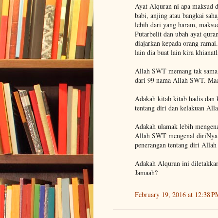
Ayat Alquran ni apa maksud d
babi, anjing atau bangkai sa
lebih dari yang haram, maksu
Putarbelit dan ubah ayat qur
diajarkan kepada orang ramai
lain dia buat lain kira khianatl
Allah SWT memang tak sama d
dari 99 nama Allah SWT. Ma
Adakah kitab kitab hadis dan
tentang diri dan kelakuan All
Adakah ulamak lebih mengenal
Allah SWT mengenal diriNya s
penerangan tentang diri Alla
Adakah Alquran ini diletakka
Jamaah?
February 19, 2016 at 12:38 P