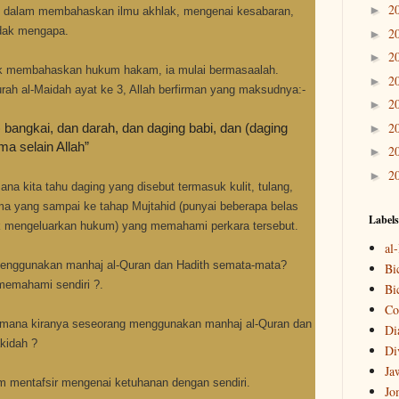
2
►
t di dalam membahaskan ilmu akhlak, mengenai kesabaran,
idak mengapa.
2
►
2
►
tuk membahaskan hukum hakam, ia mulai bermasaalah.
2
►
urah al-Maidah ayat ke 3, Allah berfirman yang maksudnya:-
2
►
2
angkai, dan darah, dan daging babi, dan (daging
►
a selain Allah”
2
►
2
►
ana kita tahu daging yang disebut termasuk kulit, tulang,
ma yang sampai ke tahap Mujtahid (punyai beberapa belas
Labels
ak mengeluarkan hukum) yang memahami perkara tersebut.
al
 menggunakan manhaj al-Quran dan Hadith semata-mata?
Bi
memahami sendiri ?.
Bi
Co
aimana kiranya seseorang menggunakan manhaj al-Quran dan
Di
kidah ?
Di
Ja
 mentafsir mengenai ketuhanan dengan sendiri.
Jo