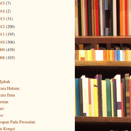
015
(7)
014
(2)
013
(31)
012
(200)
011
(195)
010
(306)
009
(439)
008
(103)
-Ijabah
cara Hukum
cara Ilmu
retan
ari
ve
wapan Pada Persoalan
m Kongsi