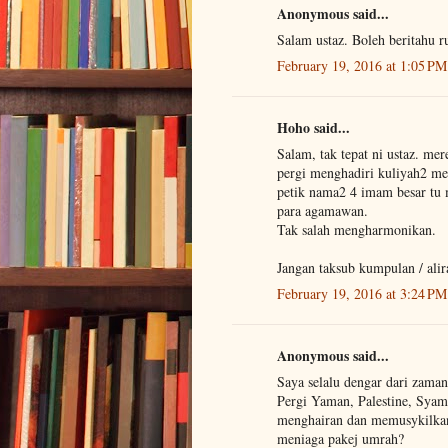
Anonymous said...
Salam ustaz. Boleh beritahu r
February 19, 2016 at 1:05 PM
Hoho said...
Salam, tak tepat ni ustaz. me
pergi menghadiri kuliyah2 mer
petik nama2 4 imam besar tu 
para agamawan.
Tak salah mengharmonikan.
Jangan taksub kumpulan / alir
February 19, 2016 at 3:24 PM
Anonymous said...
Saya selalu dengar dari zama
Pergi Yaman, Palestine, Sya
menghairan dan memusykilkan
meniaga pakej umrah?