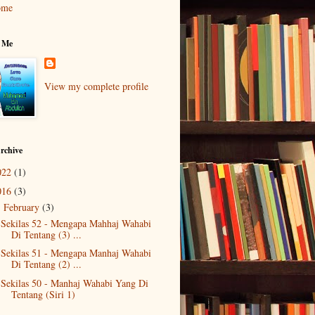
ome
 Me
View my complete profile
rchive
022
(1)
016
(3)
February
(3)
▼
Sekilas 52 - Mengapa Mahhaj Wahabi
Di Tentang (3) ...
Sekilas 51 - Mengapa Manhaj Wahabi
Di Tentang (2) ...
Sekilas 50 - Manhaj Wahabi Yang Di
Tentang (Siri 1)