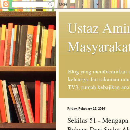
Ustaz Amin
Masyarakat
Blog yang membicarakan m
keluarga dan rakaman ran
TV3, rumah kebajikan anak
Friday, February 19, 2016
Sekilas 51 - Mengapa
Bahaya Dari Sudut Ak