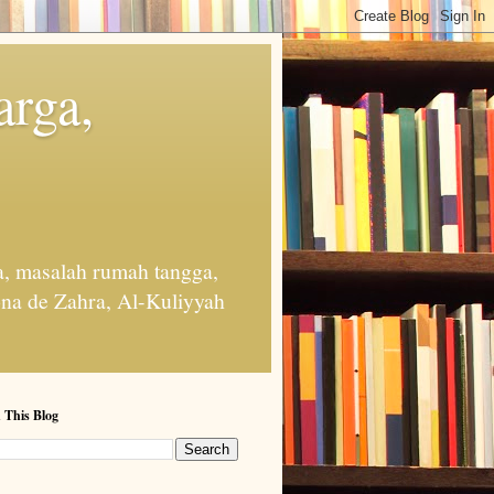
arga,
, masalah rumah tangga,
na de Zahra, Al-Kuliyyah
 This Blog