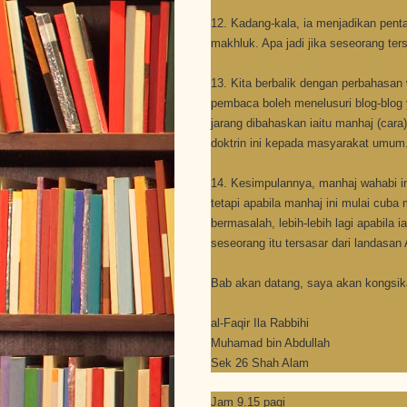
12. Kadang-kala, ia menjadikan pent
makhluk. Apa jadi jika seseorang te
13. Kita berbalik dengan perbahasan
pembaca boleh menelusuri blog-blo
jarang dibahaskan iaitu manhaj (ca
doktrin ini kepada masyarakat umum
14. Kesimpulannya, manhaj wahabi i
tetapi apabila manhaj ini mulai cu
bermasalah, lebih-lebih lagi apabil
seseorang itu tersasar dari landasa
Bab akan datang, saya akan kongsika
al-Faqir Ila Rabbihi
Muhamad bin Abdullah
Sek 26 Shah Alam
Jam 9.15 pagi