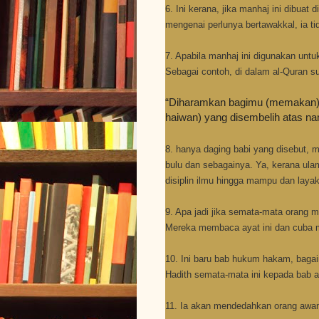
6. Ini kerana, jika manhaj ini dibua
mengenai perlunya bertawakkal, ia t
7. Apabila manhaj ini digunakan un
Sebagai contoh, di dalam al-Quran s
“Diharamkan bagimu (memakan) b
haiwan) yang disembelih atas nam
8. hanya daging babi yang disebut, m
bulu dan sebagainya. Ya, kerana ula
disiplin ilmu hingga mampu dan lay
9. Apa jadi jika semata-mata orang
Mereka membaca ayat ini dan cuba 
10. Ini baru bab hukum hakam, bag
Hadith semata-mata ini kepada bab a
11. Ia akan mendedahkan orang awam