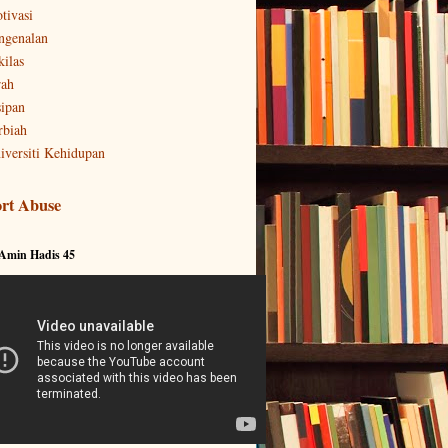
tivasi
ngenalan
kilas
rah
sipan
rbiah
iversiti Kehidupan
rt Abuse
 Amin Hadis 45