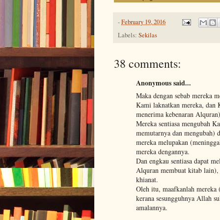
-
February 19, 2016
Labels:
Sekilas
38 comments:
Anonymous said...
Maka dengan sebab mereka men
Kami laknatkan mereka, dan 
menerima kebenaran Alquran)
Mereka sentiasa mengubah Ka
memutarnya dan mengubah) da
mereka melupakan (meninggalk
mereka dengannya.
Dan engkau sentiasa dapat me
Alquran membuat kitab lain), 
khianat.
Oleh itu, maafkanlah mereka (
kerana sesungguhnya Allah su
amalannya.