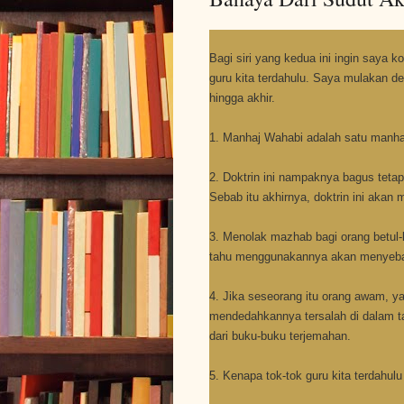
Bagi siri yang kedua ini ingin saya 
guru kita terdahulu. Saya mulakan de
hingga akhir.
1. Manhaj Wahabi adalah satu manh
2. Doktrin ini nampaknya bagus tet
Sebab itu akhirnya, doktrin ini akan
3. Menolak mazhab bagi orang betul-
tahu menggunakannya akan menyebabk
4. Jika seseorang itu orang awam, y
mendedahkannya tersalah di dalam t
dari buku-buku terjemahan.
5. Kenapa tok-tok guru kita terdahulu