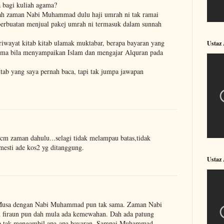
a bagi kuliah agama?
h zaman Nabi Muhammad dulu haji umrah ni tak ramai
 perbuatan menjual pakej umrah ni termasuk dalam sunnah
riwayat kitab kitab ulamak muktabar, berapa bayaran yang
Ustaz
erima bila menyampaikan Islam dan mengajar Alquran pada
ab yang saya pernah baca, tapi tak jumpa jawapan
m zaman dahulu...selagi tidak melampau batas,tidak
mesti ade kos2 yg ditanggung.
Ustaz
Musa dengan Nabi Muhammad pun tak sama. Zaman Nabi
n firaun pun dah mula ada kemewahan. Dah ada patung
p tak mengambil apa-apa bayaran. Sampai Muhammad