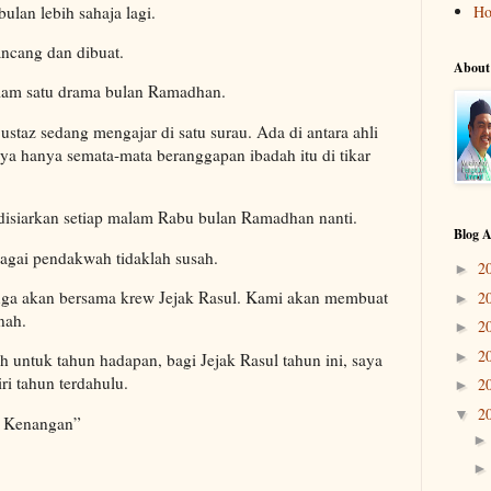
lan lebih sahaja lagi.
H
ancang dan dibuat.
About
alam satu drama bulan Ramadhan.
ustaz sedang mengajar di satu surau. Ada di antara ahli
a hanya semata-mata beranggapan ibadah itu di tikar
disiarkan setiap malam Rabu bulan Ramadhan nanti.
Blog A
agai pendakwah tidaklah susah.
2
►
 juga akan bersama krew Jejak Rasul. Kami akan membuat
2
►
nah.
2
►
2
►
h untuk tahun hadapan, bagi Jejak Rasul tahun ini, saya
ri tahun terdahulu.
2
►
2
▼
t Kenangan”