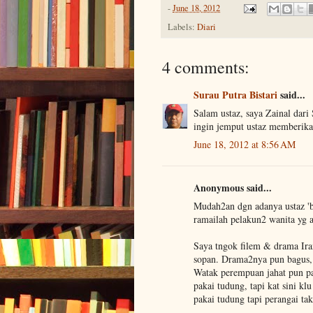
-
June 18, 2012
Labels:
Diari
4 comments:
Surau Putra Bistari
said...
Salam ustaz, saya Zainal dar
ingin jemput ustaz memberika
June 18, 2012 at 8:56 AM
Anonymous said...
Mudah2an dgn adanya ustaz 'be
ramailah pelakun2 wanita yg a
Saya tngok filem & drama Iran
sopan. Drama2nya pun bagus, 
Watak perempuan jahat pun pak
pakai tudung, tapi kat sini kl
pakai tudung tapi perangai tak