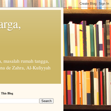
arga,
, masalah rumah tangga,
na de Zahra, Al-Kuliyyah
 This Blog