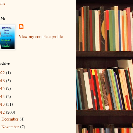
ome
 Me
View my complete profile
rchive
022
(1)
016
(3)
015
(7)
014
(2)
013
(31)
012
(200)
December
(4)
►
November
(7)
►