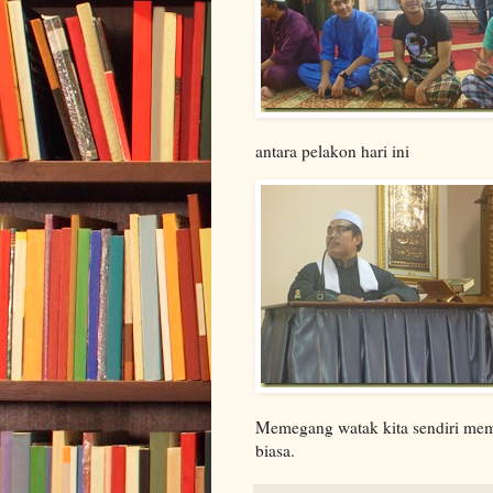
antara pelakon hari ini
Memegang watak kita sendiri mema
biasa.