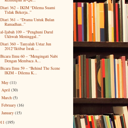
Diari 362 – IKIM “Dilema Suami
Tidak Bekerja..”
Diari 361 – “Drama Untuk Bulan
Ramadhan..”
al-Ijabah 109 – “Penghuni Darul
Ukhwah Meninggal..”
Diari 360 – Tanyalah Ustaz Jun
2012“Iktibar Israk ...
Bicara Ilmu 60 – “Mengingati Nabi
Dengan Membaca A...
Bicara Ilmu 59 – “Behind The Scene
IKIM – Dilema K...
May
(11)
►
April
(30)
►
March
(5)
►
February
(16)
►
January
(15)
►
011
(195)