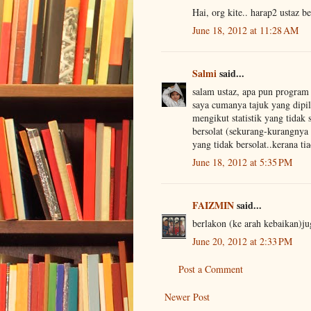
Hai, org kite.. harap2 ustaz b
June 18, 2012 at 11:28 AM
Salmi
said...
salam ustaz, apa pun program
saya cumanya tajuk yang dipil
mengikut statistik yang tida
bersolat (sekurang-kurangnya 
yang tidak bersolat..kerana tia
June 18, 2012 at 5:35 PM
FAIZMIN
said...
berlakon (ke arah kebaikan)ju
June 20, 2012 at 2:33 PM
Post a Comment
Newer Post