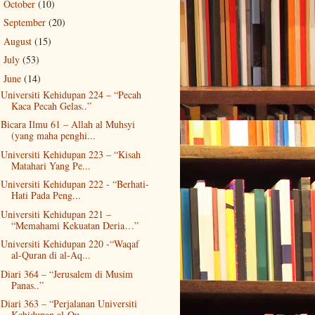
October
(10)
►
September
(20)
►
August
(15)
►
July
(53)
►
June
(14)
▼
Universiti Kehidupan 224 – “Pecah
Kaca Pecah Gelas..”
Bicara Ilmu 61 – Allah al Muhsyi
(yang maha penghi...
Universiti Kehidupan 223 – “Kisah
Matahari Yang Pe...
Universiti Kehidupan 222 - “Berhati-
Hati Pada Peng...
Universiti Kehidupan 221 –
“Memahami Kekuatan Deria…”
Universiti Kehidupan 220 -“Waqaf
al-Quran di al-Aq...
Diari 364 – “Jerusalem di Musim
Panas..”
Diari 363 – “Perjalanan Universiti
Kehidupan al-Qu...