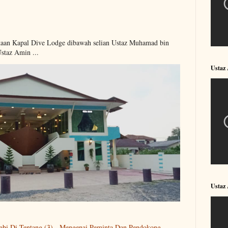
kaan Kapal Dive Lodge dibawah selian Ustaz Muhamad bin
Ustaz Amin ...
Ustaz
Ustaz
abi Di Tentang (3) - Mengenai Peminta Dan Pendokong