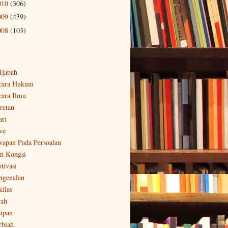
010
(306)
009
(439)
008
(103)
-Ijabah
cara Hukum
cara Ilmu
retan
ari
ve
wapan Pada Persoalan
m Kongsi
tivasi
ngenalan
kilas
rah
sipan
rbiah