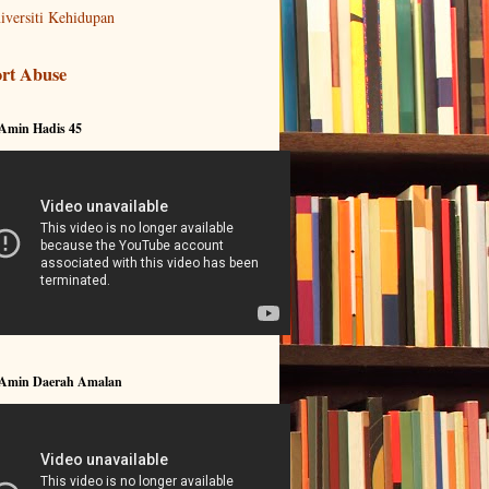
iversiti Kehidupan
rt Abuse
 Amin Hadis 45
 Amin Daerah Amalan