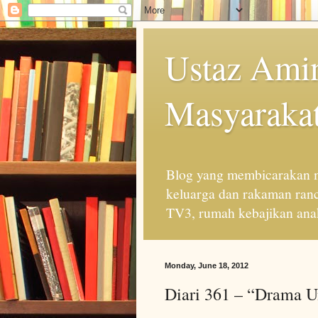
Ustaz Amin
Masyarakat
Blog yang membicarakan m
keluarga dan rakaman ran
TV3, rumah kebajikan anak
Monday, June 18, 2012
Diari 361 – “Drama 