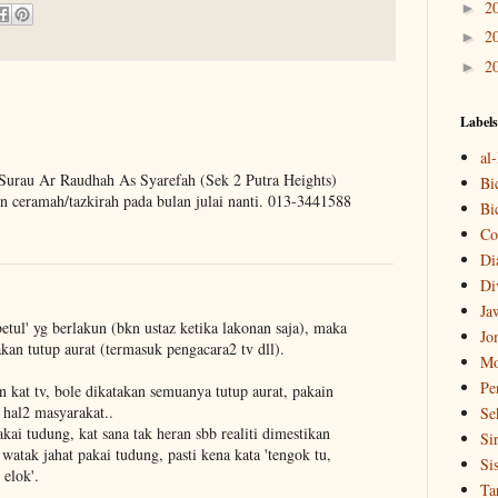
2
►
2
►
2
►
Labels
al
i Surau Ar Raudhah As Syarefah (Sek 2 Putra Heights)
Bi
n ceramah/tazkirah pada bulan julai nanti. 013-3441588
Bi
Co
Di
Di
Ja
tul' yg berlakun (bkn ustaz ketika lakonan saja), maka
Jo
kan tutup aurat (termasuk pengacara2 tv dll).
Mo
Pe
 kat tv, bole dikatakan semuanya tutup aurat, pakain
hal2 masyarakat..
Se
ai tudung, kat sana tak heran sbb realiti dimestikan
Si
u watak jahat pakai tudung, pasti kena kata 'tengok tu,
Si
 elok'.
Ta