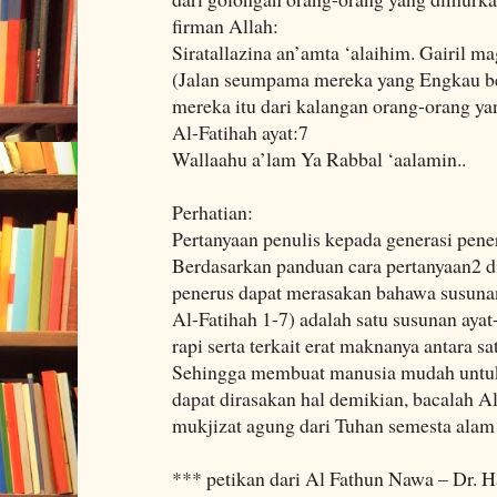
firman Allah:
Siratallazina an’amta ‘alaihim. Gairil m
(Jalan seumpama mereka yang Engkau be
mereka itu dari kalangan orang-orang ya
Al-Fatihah ayat:7
Wallaahu a’lam Ya Rabbal ‘aalamin..
Perhatian:
Pertanyaan penulis kepada generasi pene
Berdasarkan panduan cara pertanyaan2 d
penerus dapat merasakan bahawa susunan 
Al-Fatihah 1-7) adalah satu susunan ayat
rapi serta terkait erat maknanya antara sa
Sehingga membuat manusia mudah untu
dapat dirasakan hal demikian, bacalah A
mukjizat agung dari Tuhan semesta al
*** petikan dari Al Fathun Nawa – Dr. 