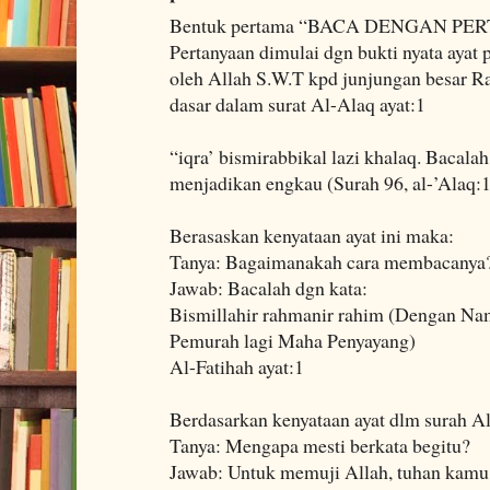
Bentuk pertama “BACA DENGAN P
Pertanyaan dimulai dgn bukti nyata ayat
oleh Allah S.W.T kpd junjungan besar Ra
dasar dalam surat Al-Alaq ayat:1
“iqra’ bismirabbikal lazi khalaq. Baca
menjadikan engkau (Surah 96, al-’Alaq:1
Berasaskan kenyataan ayat ini maka:
Tanya: Bagaimanakah cara membacanya
Jawab: Bacalah dgn kata:
Bismillahir rahmanir rahim (Dengan N
Pemurah lagi Maha Penyayang)
Al-Fatihah ayat:1
Berdasarkan kenyataan ayat dlm surah Al
Tanya: Mengapa mesti berkata begitu?
Jawab: Untuk memuji Allah, tuhan kamu 