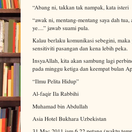
“Abang ni, takkan tak nampak, kata isteri
“awak ni, mentang-mentang saya dah tua,
ye....” jawab suami pula.
Kalau berlaku komunikasi sebegini, maka 
sensitiviti pasangan dan kena lebih peka.
InsyaAllah, kita akan sambung lagi perbi
pada minggu ketiga dan keempat bulan Apri
“Ilmu Pelita Hidup”
Al-faqir Ila Rabbihi
Muhamad bin Abdullah
Asia Hotel Bukhara Uzbekistan
31 Mac 2011 jam 6.22 petang (waktu temp