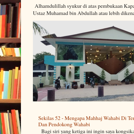
Alhamdulillah syukur di atas pembukaan Kapa
Ustaz Muhamad bin Abdullah atau lebih dikenal
Sekilas 52 - Mengapa Mahhaj Wahabi Di Ten
Dan Pendokong Wahabi
Bagi siri yang ketiga ini ingin saya kongsi