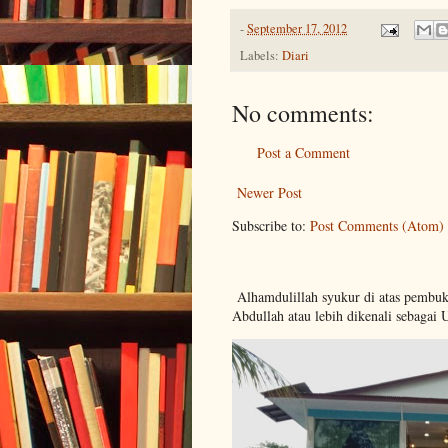
-
September 17, 2012
Labels:
Diari
No comments:
Post a Comment
Newer Post
Subscribe to:
Post Comments (Atom)
Alhamdulillah syukur di atas pembu
Abdullah atau lebih dikenali sebagai 