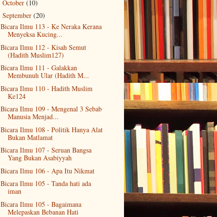
October
(10)
►
September
(20)
▼
Bicara Ilmu 113 - Ke Neraka Kerana
Menyeksa Kucing...
Bicara Ilmu 112 - Kisah Semut
(Hadith Muslim127)
Bicara Ilmu 111 - Galakkan
Membunuh Ular (Hadith M...
Bicara Ilmu 110 - Hadith Muslim
Ke124
Bicara Ilmu 109 - Mengenal 3 Sebab
Manusia Menjad...
Bicara Ilmu 108 - Politik Hanya Alat
Bukan Matlamat
Bicara Ilmu 107 - Seruan Bangsa
Yang Bukan Asabiyyah
Bicara Ilmu 106 - Apa Itu Nikmat
Bicara Ilmu 105 - Tanda hati ada
iman
Bicara Ilmu 105 - Bagaimana
Melepaskan Bebanan Hati