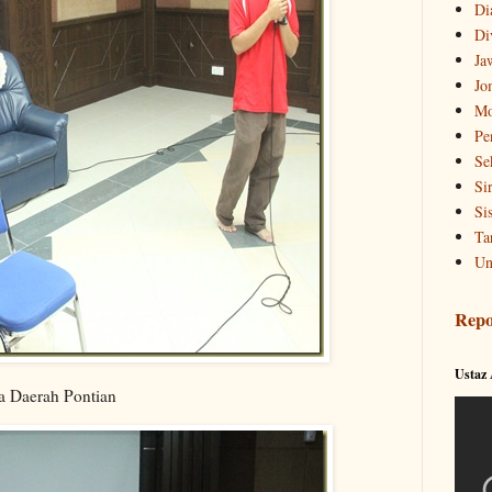
Di
Di
Ja
Jo
Mo
Pe
Se
Si
Si
Ta
Un
Repo
Ustaz
a Daerah Pontian