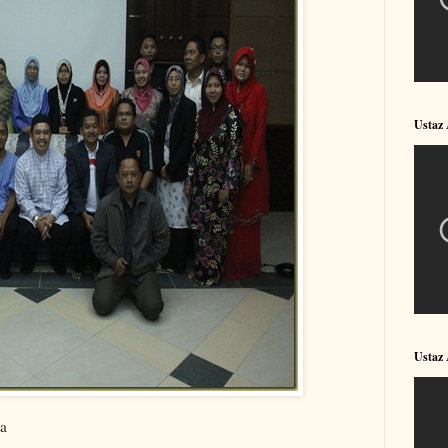
Ustaz
Ustaz
ta