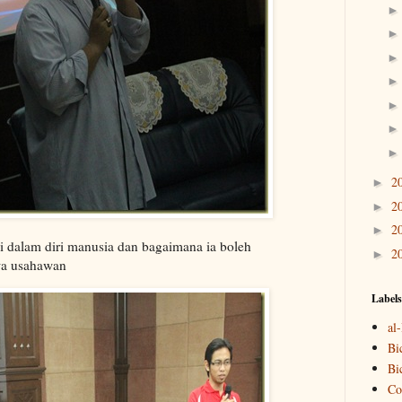
2
►
2
►
2
►
 dalam diri manusia dan bagaimana ia boleh
2
►
wa usahawan
Labels
al
Bi
Bi
Co