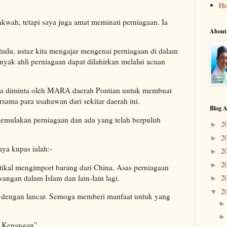
H
kwah, tetapi saya juga amat meminati perniagaan. Ia
About
hulu, ustaz kita mengajar mengenai perniagaan di dalam
yak ahli perniagaan dapat dilahirkan melalui acuan
ya diminta oleh MARA daerah Pontian untuk membuat
sama para usahawan dari sekitar daerah ini.
Blog A
emulakan perniagaan dan ada yang telah berpuluh
2
►
2
►
aya kupas ialah:-
2
►
2
►
ikal mengimport barang dari China, Asas perniagaan
angan dalam Islam dan lain-lain lagi.
2
►
2
▼
n dengan lancar. Semoga memberi manfaat untuk yang
t Kenangan”