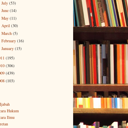
July
(53)
►
June
(14)
►
May
(11)
►
April
(30)
►
March
(5)
►
February
(16)
►
January
(15)
►
011
(195)
010
(306)
009
(439)
008
(103)
-Ijabah
cara Hukum
cara Ilmu
retan