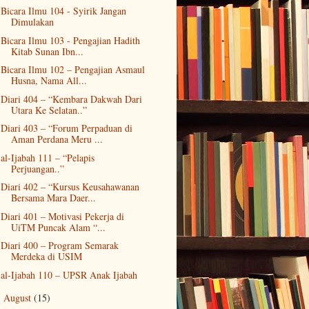
Bicara Ilmu 104 - Syirik Jangan
Dimulakan
Bicara Ilmu 103 - Pengajian Hadith
Kitab Sunan Ibn...
Bicara Ilmu 102 – Pengajian Asmaul
Husna, Nama All...
Diari 404 – “Kembara Dakwah Dari
Utara Ke Selatan..”
Diari 403 – “Forum Perpaduan di
Aman Perdana Meru ...
al-Ijabah 111 – “Pelapis
Perjuangan..”
Diari 402 – “Kursus Keusahawanan
Bersama Mara Daer...
Diari 401 – Motivasi Pekerja di
UiTM Puncak Alam “...
Diari 400 – Program Semarak
Merdeka di USIM
al-Ijabah 110 – UPSR Anak Ijabah
August
(15)
►