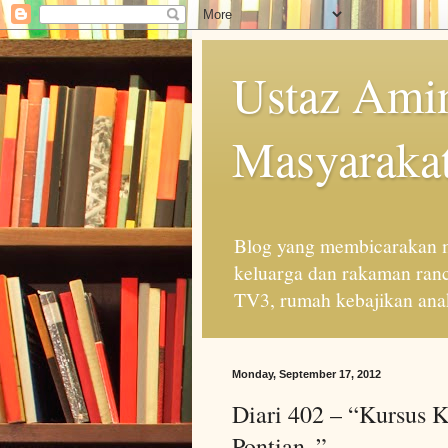
Ustaz Amin
Masyarakat
Blog yang membicarakan m
keluarga dan rakaman ran
TV3, rumah kebajikan anak
Monday, September 17, 2012
Diari 402 – “Kursus
Pontian..”