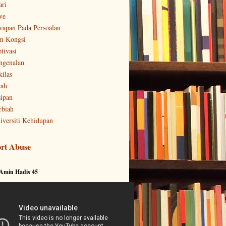
ari
ve
wapan Pada Persoalan
m Kongsi
tivasi
ngenalan
kilas
rah
sipan
rbiah
iversiti Kehidupan
rt Abuse
 Amin Hadis 45