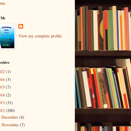
ome
 Me
View my complete profile
rchive
022
(1)
016
(3)
015
(7)
014
(2)
013
(31)
012
(200)
December
(4)
►
November
(7)
►