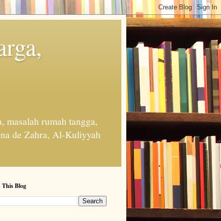
arga,
, masalah rumah tangga,
na de Zahra, Al-Kuliyyah
 This Blog