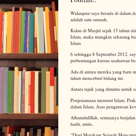
Walaupun saya berada di dalam da
adalah satu sunnah.
Kalau di Masjid sejak 15 tahun da
Islam, maka mungkin sekarang ban
Islam.
6 sehingga 8 September 2012, sa
perbentangan kursus usahawan ber
Ada di antara mereka yang baru m
tahun menceburi bidang ini.
Antara tajuk yang diminta untuk s
Penjenamaan menurut Islam, Prakt
dalam Islam, Asas pengurusan kew
Alhamdulillah, semuanya berjala
hadir, amin..
“Diari Merakam Sejarah Mencata