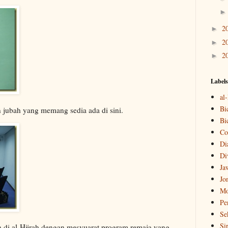
2
►
2
►
2
►
Labels
al
Bi
jubah yang memang sedia ada di sini.
Bi
Co
Di
Di
Ja
Jo
Mo
Pe
Se
Si
 di al-Hijrah dengan mesyuarat program remaja yang