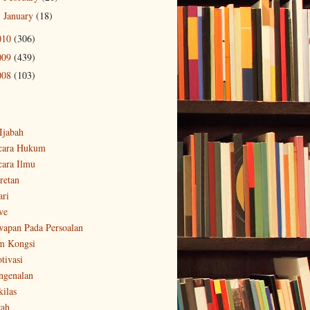
January
(18)
►
010
(306)
009
(439)
008
(103)
-Ijabah
cara Hukum
cara Ilmu
retan
ari
ve
wapan Pada Persoalan
m Kongsi
tivasi
ngenalan
kilas
rah