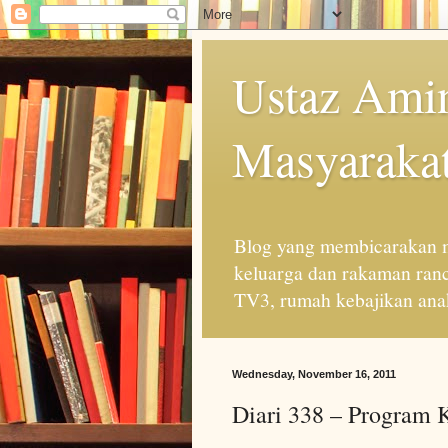
Ustaz Amin
Masyarakat
Blog yang membicarakan m
keluarga dan rakaman ran
TV3, rumah kebajikan anak
Wednesday, November 16, 2011
Diari 338 – Program K