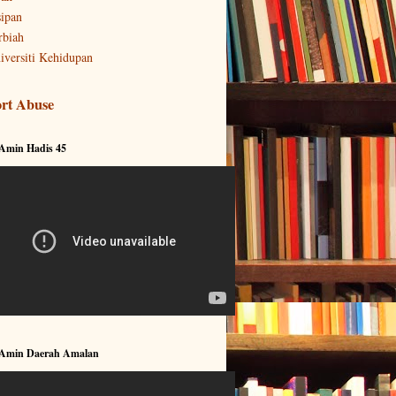
sipan
rbiah
iversiti Kehidupan
rt Abuse
 Amin Hadis 45
 Amin Daerah Amalan