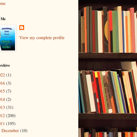
ome
 Me
View my complete profile
rchive
022
(1)
016
(3)
015
(7)
014
(2)
013
(31)
012
(200)
011
(195)
December
(10)
►