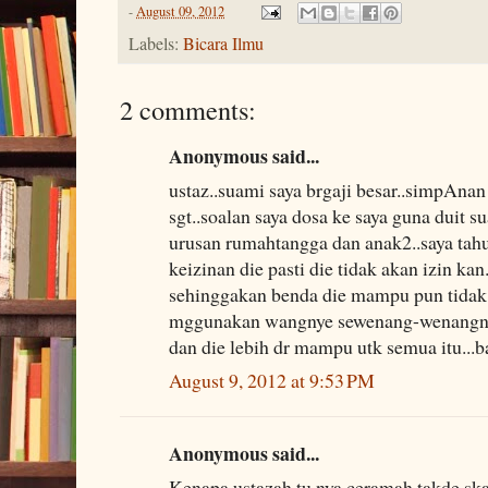
-
August 09, 2012
Labels:
Bicara Ilmu
2 comments:
Anonymous said...
ustaz..suami saya brgaji besar..simpAnan
sgt..soalan saya dosa ke saya guna duit s
urusan rumahtangga dan anak2..saya tah
keizinan die pasti die tidak akan izin kan.
sehinggakan benda die mampu pun tidak 
mggunakan wangnye sewenang-wenangnya
dan die lebih dr mampu utk semua itu...ba
August 9, 2012 at 9:53 PM
Anonymous said...
Kenapa ustazah tu nya ceramah takde skal