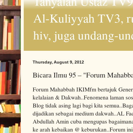
Tanyalah Ustaz TV9
Al-Kuliyyah TV3, r
hiv, juga undang-un
Thursday, August 9, 2012
Bicara Ilmu 95 – "Forum Maha
Forum Mahabbah IKIMfm bertajuk Genera
kelalaian & Dakwah..Fenomena laman sosia
Blog tidak asing lagi bagi kita semua..Ba
dijadikan sebagai medium dakwah..AL Fa
Abdullah Amin cuba mengupas bagaimana
ke arah kebaikan @ keburukan..Forum ini