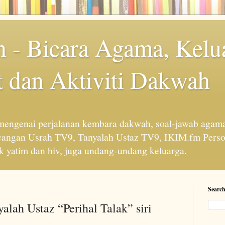
 - Bicara Agama, Kelu
 dan Aktiviti Dakwah
engenai perjalanan kembara dakwah, soal-jawab agama
cangan Usrah TV9, Tanyalah Ustaz TV9, IKIM.fm Perso
 yatim dan hiv, juga undang-undang keluarga.
Search
alah Ustaz “Perihal Talak” siri