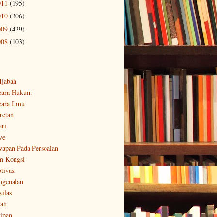
011
(195)
010
(306)
009
(439)
008
(103)
-Ijabah
cara Hukum
cara Ilmu
retan
ari
ve
wapan Pada Persoalan
m Kongsi
tivasi
ngenalan
kilas
rah
sipan