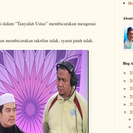
H
About
 di dalam “Tanyalah Ustaz” membicarakan mengenai
 membicarakan takrifan talak, syarat jatuh talak.
Blog A
2
►
2
►
2
►
2
►
2
►
2
▼