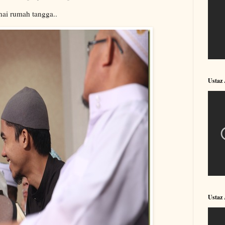
ai rumah tangga..
Ustaz
Ustaz