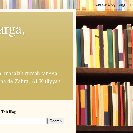
arga,
, masalah rumah tangga,
na de Zahra, Al-Kuliyyah
 This Blog