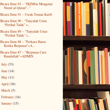
Bicara Ilmu 92 – “IKIMfm Mengenai
Nuzul al-Quran"..”
Bicara Ilmu 91 – Usrah Teman Karib
Bicara Ilmu 90 - “Tanyalah Ustaz
“Perihal Talak” s...
Bicara Ilmu 89 – “Tanyalah Ustaz
“Perihal Talak” s...
Bicara Ilmu 88 – "Perkara Harus
Ketika Berpuasa"~A...
Bicara Ilmu 87 – "Berpuasa Cara
Rasulullah"~ADMIN
July
(53)
►
June
(14)
►
May
(11)
►
April
(30)
►
March
(5)
►
February
(16)
►
January
(15)
►