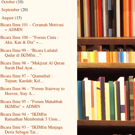
October
(10)
►
September
(20)
►
August
(15)
▼
Bicara Ilmu 101 – Ceramah Motivasi
~ ADMIN
Bicara Ilmu 100 – "Forum Cinta :
Aku, Kau & Dia" ~...
Bicara Ilmu 99 – “Bicara Lailatul
Qadar di IKIMfm…”
Bicara Ilmu 98 – "Mukjizat Al Quran
Surah Hud Ayat...
Bicara Ilmu 97 – "Qiamullail :
Tujuan; Kaedah; Kel...
Bicara Ilmu 96 – "Forum Stairway to
Heaven, Stay A...
Bicara Ilmu 95 – "Forum Mahabbah
IKIMfm" ~ ADMIN
Bicara Ilmu 94 – “IKIMfm
Ramadhan Membentuk 5 Unsu...
Bicara Ilmu 93 – “IKIMfm Menjaga
Deria Sebagai Tar...