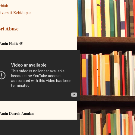
rbiah
iversiti Kehidupan
rt Abuse
 Amin Hadis 45
 Amin Daerah Amalan