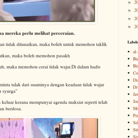
2
►
2
►
2
►
2
►
a mereka perlu melihat perceraian.
Labels
nan tidak ditunaikan, maka boleh untuk memohon taklik
al
ratkan, maka boleh memohon pasakh
Bi
Bi
lah, maka memohon cerai tidak wajar.Di dalam hadis
Co
Di
ta talak dari suaminya dengan keadaan tidak wajar
Di
 syurga”
Ja
Jo
an keluar kerana mempunyai agenda maksiat seperti telah
an berdosa.
Mo
Pe
Se
Si
Si