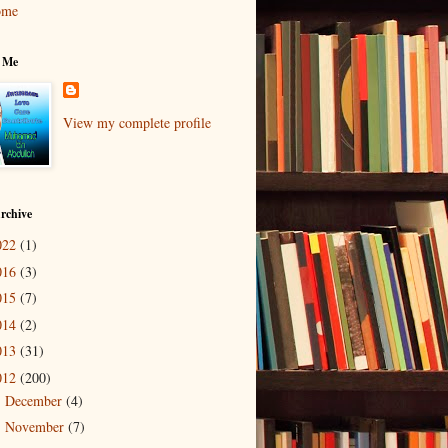
ome
 Me
View my complete profile
rchive
022
(1)
016
(3)
015
(7)
014
(2)
013
(31)
012
(200)
December
(4)
►
November
(7)
►