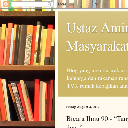
Ustaz Amin
Masyarakat
Blog yang membicarakan m
keluarga dan rakaman ran
TV3, rumah kebajikan anak
Friday, August 3, 2012
Bicara Ilmu 90 - “Tany
dua..”